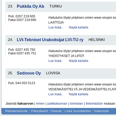
23.
Pukkila Oy Ab
TURKU
Puh. 0207 219 600
Hakutulos löytyi yrityksen omien www-sivujen ka
Faksi 0207 219 690
LAATTOJA
Lue lisää..
Näytä kartalla
24.
LVI-Tekniset Urakoitsijat LVI-TU ry
HELSINKI
Puh. 0207 435 750
Hakutulos löytyi yrityksen omien www-sivujen ka
Faksi 0207 435 751
YHDISTYKSET JA LIITOT
Lue lisää..
Näytä kartalla
25.
Sednove Oy
LOVIISA
Puh. 044 053 5123
Hakutulos löytyi yrityksen omien www-sivujen ka
VEDENKÄSITTELYÄ JA VEDENKÄSITTELYLAIT
Lue lisää..
Näytä kartalla
Järjestä
hakuarvon
|
nimen
|
paikkakunnan
|
toimialan
|
tietomäärän
mukaan
Rekisteriseloste
Yhteystiedot
Palaute
Lisää Suosikkeihin
Hakemisto