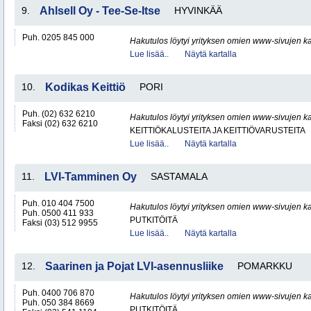
9.
Ahlsell Oy - Tee-Se-Itse
HYVINKÄÄ
Puh. 0205 845 000
Hakutulos löytyi yrityksen omien www-sivujen ka
Lue lisää..
Näytä kartalla
10.
Kodikas Keittiö
PORI
Puh. (02) 632 6210
Hakutulos löytyi yrityksen omien www-sivujen ka
Faksi (02) 632 6210
KEITTIÖKALUSTEITA JA KEITTIÖVARUSTEITA
Lue lisää..
Näytä kartalla
11.
LVI-Tamminen Oy
SASTAMALA
Puh. 010 404 7500
Hakutulos löytyi yrityksen omien www-sivujen ka
Puh. 0500 411 933
PUTKITÖITÄ
Faksi (03) 512 9955
Lue lisää..
Näytä kartalla
12.
Saarinen ja Pojat LVI-asennusliike
POMARKKU
Puh. 0400 706 870
Hakutulos löytyi yrityksen omien www-sivujen ka
Puh. 050 384 8669
PUTKITÖITÄ