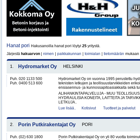
Hanat pori
Hakusanoilla hanat pori löytyi
25
yritystä.
Järjestä
hakuarvon
|
nimen
|
paikkakunnan
|
toimialan
|
tietomäärän
mukaan
1.
Hydromarket Oy
HELSINKI
Puh. 020 1133 500
Hydromarket Oy on vuonna 1995 perustettu hydr
Puh. 0400 513 600
teknisten letkujen ja teollisuustarvikkeiden erik
ensiasennus- ja kunnossapitoasiakkaita sekä tuk
ALIHANKINTAPALVELUJA - MUU TEOLLISUUS
HYDRAULISIA KONEITA, LAITTEITA JA TARVIK
LETKUJA..
Lue lisää..
Kotisivut
Tuotteet ja palvelut
2.
Porin Putkirakentajat Oy
PORI
Puh. (02) 630 1800
Porin Putkirakentajat Oy on yli 80 vuotta toiminut