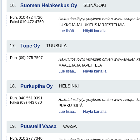
16.
Suomen Helakeskus Oy
SEINÄJOKI
Puh. 010 472 4720
Hakutulos löytyi yrityksen omien www-sivujen ka
Faksi 010 472 4750
LUKKOJA JA LUKITUSJÄRJESTELMIÄ
Lue lisää..
Näytä kartalla
17.
Tope Oy
TUUSULA
Puh. (09) 275 7597
Hakutulos löytyi yrityksen omien www-sivujen ka
MAALEJA JA TAPETTEJA
Lue lisää..
Näytä kartalla
18.
Purkupiha Oy
HELSINKI
Puh. 040 551 0391
Hakutulos löytyi yrityksen omien www-sivujen ka
Faksi (09) 443 030
PURKUTÖITÄ
Lue lisää..
Näytä kartalla
19.
Puustelli Vaasa
VAASA
Puh. 010 277 7340