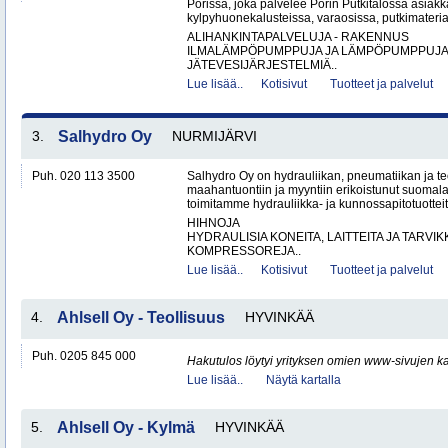
Porissa, joka palvelee Porin Putkitalossa asiakka
kylpyhuonekalusteissa, varaosissa, putkimateria
ALIHANKINTAPALVELUJA - RAKENNUS
ILMALÄMPÖPUMPPUJA JA LÄMPÖPUMPPUJ
JÄTEVESIJÄRJESTELMIÄ..
Lue lisää..
Kotisivut
Tuotteet ja palvelut
3.
Salhydro Oy
NURMIJÄRVI
Puh. 020 113 3500
Salhydro Oy on hydrauliikan, pneumatiikan ja te
maahantuontiin ja myyntiin erikoistunut suomal
toimitamme hydrauliikka- ja kunnossapitotuotteita
HIHNOJA
HYDRAULISIA KONEITA, LAITTEITA JA TARVIK
KOMPRESSOREJA..
Lue lisää..
Kotisivut
Tuotteet ja palvelut
4.
Ahlsell Oy - Teollisuus
HYVINKÄÄ
Puh. 0205 845 000
Hakutulos löytyi yrityksen omien www-sivujen ka
Lue lisää..
Näytä kartalla
5.
Ahlsell Oy - Kylmä
HYVINKÄÄ