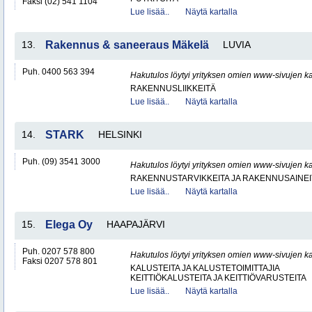
Faksi (02) 541 1104
Lue lisää..
Näytä kartalla
13.
Rakennus & saneeraus Mäkelä
LUVIA
Puh. 0400 563 394
Hakutulos löytyi yrityksen omien www-sivujen ka
RAKENNUSLIIKKEITÄ
Lue lisää..
Näytä kartalla
14.
STARK
HELSINKI
Puh. (09) 3541 3000
Hakutulos löytyi yrityksen omien www-sivujen ka
RAKENNUSTARVIKKEITA JA RAKENNUSAINEI
Lue lisää..
Näytä kartalla
15.
Elega Oy
HAAPAJÄRVI
Puh. 0207 578 800
Hakutulos löytyi yrityksen omien www-sivujen ka
Faksi 0207 578 801
KALUSTEITA JA KALUSTETOIMITTAJIA
KEITTIÖKALUSTEITA JA KEITTIÖVARUSTEITA
Lue lisää..
Näytä kartalla