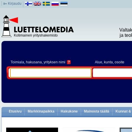
Kirjaudu
Valta
ja te
Kotimainen yrityshakemisto
Toimiala
, hakusana, yrityksen nimi
?
Alue
, kunta, osoite
Etusivu
Markkinapaikka
Hakukone
Mainosta täällä
Kunnat & 