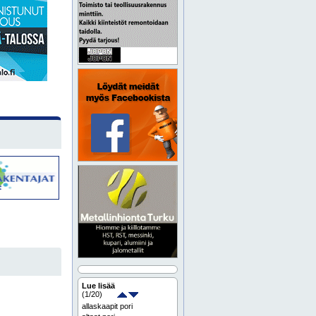
Lue lisää
(
1
/20)
allaskaapit pori