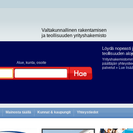
Valtakunnallinen rakentamisen
ja teollisuuden yrityshakemisto
Löydä nopeasti 
teollisuuden aloj
Yrityshakemistomme
Alue
, kunta, osoite
päättäjän yhteystie
palvelut
» Lue lisä
Hae
Mainosta täällä
Kunnat & kaupungit
Yhteystiedot