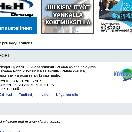
 pori löytyi
2
yritystä.
PORI
ntajat Oy on yli 80 vuotta toiminut LVI-alan asiantuntijayritys
palvelee Porin Putkitalossa asiakkaita LVI-tarvikkeissa,
steissa, varaosissa, putkimateriaale..
PALVELUJA - RAKENNUS
UMPPUJA JA LÄMPÖPUMPPUJA
JESTELMIÄ..
Kotisivut
Tuotteet ja palvelut
Näytä kartalla
yi yrityksen omien www-sivujen kautta