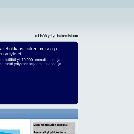
» Lisää yritys hakemistoon
ja tehokkaasti rakentamisen ja
en yritykset
 sisältää yli 70.000 ammattilaisen ja
dot sekä yrityksen tarjoamat tuotteet ja
ä