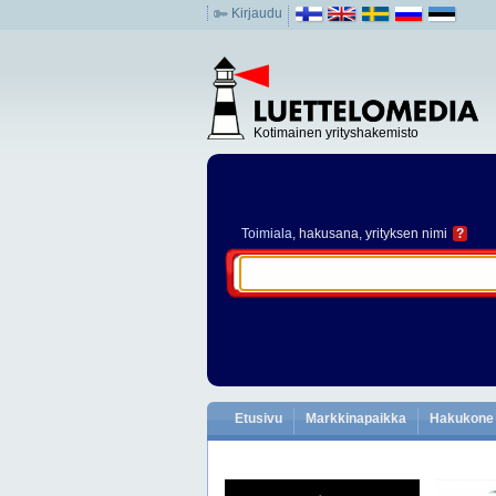
Kirjaudu
Kotimainen yrityshakemisto
Toimiala
, hakusana, yrityksen nimi
?
Etusivu
Markkinapaikka
Hakukone