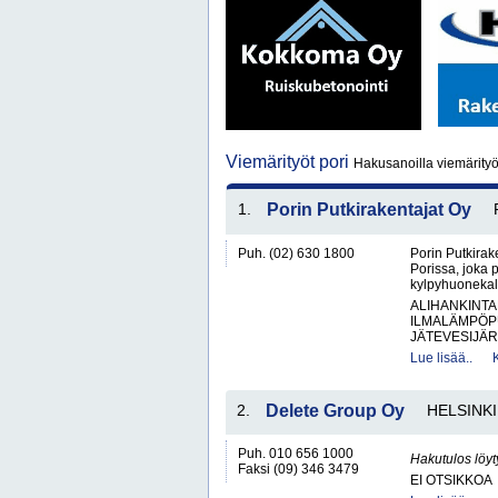
Viemärityöt pori
Hakusanoilla viemärityöt
1.
Porin Putkirakentajat Oy
Puh. (02) 630 1800
Porin Putkirake
Porissa, joka 
kylpyhuonekalu
ALIHANKINTA
ILMALÄMPÖP
JÄTEVESIJÄR
Lue lisää..
2.
Delete Group Oy
HELSINKI
Puh. 010 656 1000
Hakutulos löyt
Faksi (09) 346 3479
EI OTSIKKOA