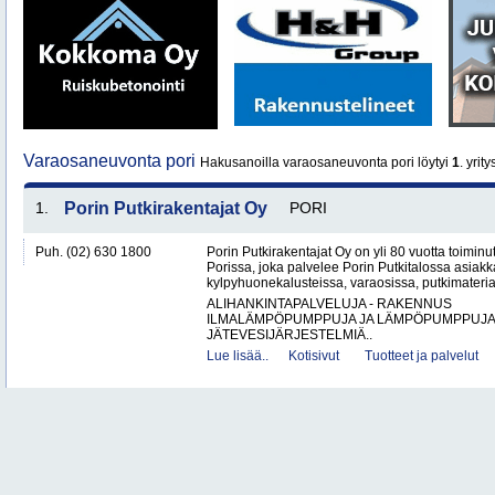
Varaosaneuvonta pori
Hakusanoilla varaosaneuvonta pori löytyi
1
. yrity
1.
Porin Putkirakentajat Oy
PORI
Puh. (02) 630 1800
Porin Putkirakentajat Oy on yli 80 vuotta toiminut
Porissa, joka palvelee Porin Putkitalossa asiakka
kylpyhuonekalusteissa, varaosissa, putkimateria
ALIHANKINTAPALVELUJA - RAKENNUS
ILMALÄMPÖPUMPPUJA JA LÄMPÖPUMPPUJ
JÄTEVESIJÄRJESTELMIÄ..
Lue lisää..
Kotisivut
Tuotteet ja palvelut