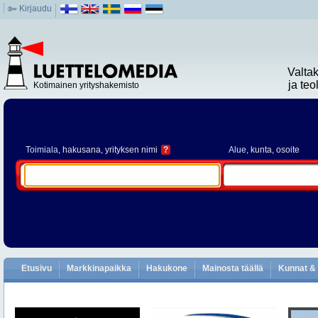
Kirjaudu
Valta
ja te
Kotimainen yrityshakemisto
Toimiala
, hakusana, yrityksen nimi
?
Alue
, kunta, osoite
Etusivu
Markkinapaikka
Hakukone
Mainosta täällä
Kunnat & 