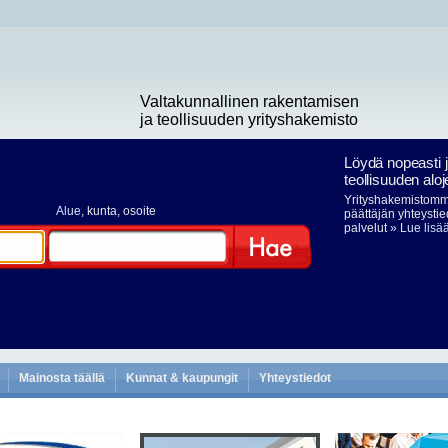
Valtakunnallinen rakentamisen
ja teollisuuden yrityshakemisto
Löydä nopeasti 
teollisuuden aloj
Yrityshakemistomme
Alue
, kunta, osoite
päättäjän yhteystie
palvelut
» Lue lisä
Hae
Mainosta täällä
Kunnat & kaupungit
Yhteystiedot