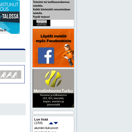
Lue lisää
(
1
/59)
alumiini liukuovet