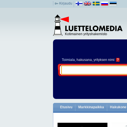
Kirjaudu
Kotimainen yrityshakemisto
Toimiala
, hakusana, yrityksen nimi
?
Etusivu
Markkinapaikka
Hakukone