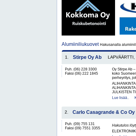
Alumiiniliukuovet
Hakusanalla alumiinil
1.
Stirpe Oy Ab
LAPVÄÄRTTI, K
Puh. (06) 228 3300
Oy Stirpe Ab – 
Faksi (06) 222 1845
koko SuomeenO
perheyritys, jo
ALIHANKINTA
ALIHANKINTA
JULKISTEN T
Lue lisää..
2.
Carlo Casagrande & Co Oy
Puh. (09) 755 131
Hakutulos löyt
Faksi (09) 7551 3355
ELEKTRONII