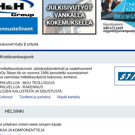
iukuovet löytyi
2
yritystä.
ristiinankaupunk
mittatilausliukuovet, säilytysjärjestelmät ja vaatehuoneet
y Stirpe Ab on vuonna 1986 perustettu suomalainen
ka valmistaa mittatilaustyönä liukuovia, komeroi..
PALVELUJA - MUU TEOLLISUUS
PALVELUJA - RAKENNUS
ILOJEN KALUSTEITA JA SISUSTUSTA..
Kotisivut
Tuotteet ja palvelut
Näytä kartalla
HELSINKI
yi yrityksen omien www-sivujen kautta
KKAA JA KOMPONENTTEJA