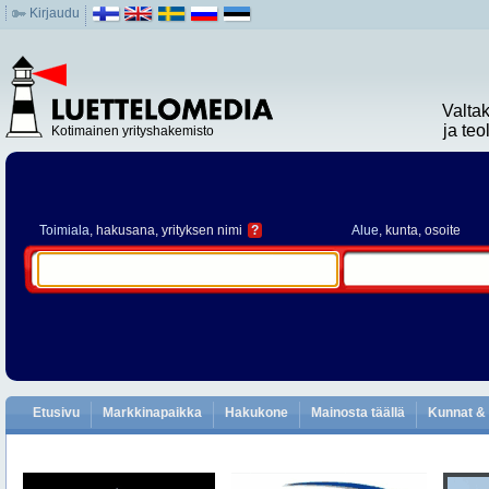
Kirjaudu
Valta
ja te
Kotimainen yrityshakemisto
Toimiala
, hakusana, yrityksen nimi
?
Alue
, kunta, osoite
Etusivu
Markkinapaikka
Hakukone
Mainosta täällä
Kunnat & 