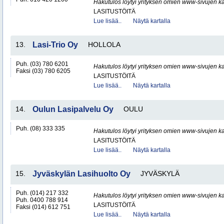
Hakutulos löytyi yrityksen omien www-sivujen ka
LASITUSTÖITÄ
Lue lisää..
Näytä kartalla
13.
Lasi-Trio Oy
HOLLOLA
Puh. (03) 780 6201
Hakutulos löytyi yrityksen omien www-sivujen ka
Faksi (03) 780 6205
LASITUSTÖITÄ
Lue lisää..
Näytä kartalla
14.
Oulun Lasipalvelu Oy
OULU
Puh. (08) 333 335
Hakutulos löytyi yrityksen omien www-sivujen ka
LASITUSTÖITÄ
Lue lisää..
Näytä kartalla
15.
Jyväskylän Lasihuolto Oy
JYVÄSKYLÄ
Puh. (014) 217 332
Hakutulos löytyi yrityksen omien www-sivujen ka
Puh. 0400 788 914
LASITUSTÖITÄ
Faksi (014) 612 751
Lue lisää..
Näytä kartalla