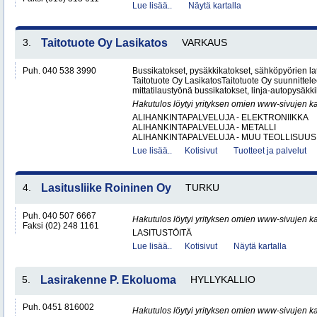
Lue lisää..
Näytä kartalla
3.
Taitotuote Oy Lasikatos
VARKAUS
Puh. 040 538 3990
Bussikatokset, pysäkkikatokset, sähköpyörien lat
Taitotuote Oy LasikatosTaitotuote Oy suunnittele
mittatilaustyönä bussikatokset, linja-autopysäkki
Hakutulos löytyi yrityksen omien www-sivujen ka
ALIHANKINTAPALVELUJA - ELEKTRONIIKKA
ALIHANKINTAPALVELUJA - METALLI
ALIHANKINTAPALVELUJA - MUU TEOLLISUUS.
Lue lisää..
Kotisivut
Tuotteet ja palvelut
4.
Lasitusliike Roininen Oy
TURKU
Puh. 040 507 6667
Hakutulos löytyi yrityksen omien www-sivujen ka
Faksi (02) 248 1161
LASITUSTÖITÄ
Lue lisää..
Kotisivut
Näytä kartalla
5.
Lasirakenne P. Ekoluoma
HYLLYKALLIO
Puh. 0451 816002
Hakutulos löytyi yrityksen omien www-sivujen ka