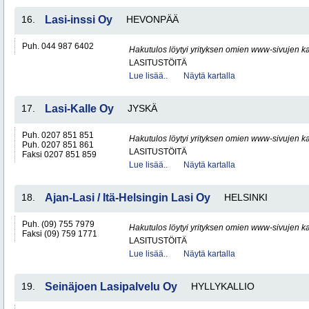
16.
Lasi-inssi Oy
HEVONPÄÄ
Puh. 044 987 6402
Hakutulos löytyi yrityksen omien www-sivujen ka
LASITUSTÖITÄ
Lue lisää..
Näytä kartalla
17.
Lasi-Kalle Oy
JYSKÄ
Puh. 0207 851 851
Hakutulos löytyi yrityksen omien www-sivujen ka
Puh. 0207 851 861
LASITUSTÖITÄ
Faksi 0207 851 859
Lue lisää..
Näytä kartalla
18.
Ajan-Lasi / Itä-Helsingin Lasi Oy
HELSINKI
Puh. (09) 755 7979
Hakutulos löytyi yrityksen omien www-sivujen ka
Faksi (09) 759 1771
LASITUSTÖITÄ
Lue lisää..
Näytä kartalla
19.
Seinäjoen Lasipalvelu Oy
HYLLYKALLIO