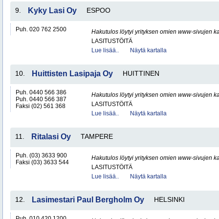
9.
Kyky Lasi Oy
ESPOO
Puh. 020 762 2500
Hakutulos löytyi yrityksen omien www-sivujen ka
LASITUSTÖITÄ
Lue lisää..
Näytä kartalla
10.
Huittisten Lasipaja Oy
HUITTINEN
Puh. 0440 566 386
Hakutulos löytyi yrityksen omien www-sivujen ka
Puh. 0440 566 387
LASITUSTÖITÄ
Faksi (02) 561 368
Lue lisää..
Näytä kartalla
11.
Ritalasi Oy
TAMPERE
Puh. (03) 3633 900
Hakutulos löytyi yrityksen omien www-sivujen ka
Faksi (03) 3633 544
LASITUSTÖITÄ
Lue lisää..
Näytä kartalla
12.
Lasimestari Paul Bergholm Oy
HELSINKI
Puh. 010 420 1200