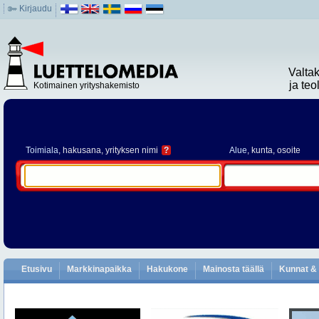
Kirjaudu
Valta
ja te
Kotimainen yrityshakemisto
Toimiala
, hakusana, yrityksen nimi
?
Alue
, kunta, osoite
Etusivu
Markkinapaikka
Hakukone
Mainosta täällä
Kunnat & 