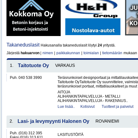
Takaneduslasit
Hakusanalla takaneduslasit löytyi
24
yritystä.
Järjestä
hakuarvon
|
nimen
|
paikkakunnan
|
toimialan
|
tietomäärän
mukaan
1.
Taitotuote Oy
VARKAUS
Puh. 040 538 3990
Teräsrunkoiset designportaat ja mittatilauskaite
Taitotuote OyTaitotuote Oy suunnittelee, valmista
teräsrunkoiset portaat, mittatilauskaiteet ja muut 
AITOJA
ALIHANKINTAPALVELUJA - METALLI
ALIHANKINTAPALVELUJA - RAKENNUS..
Lue lisää..
Kotisivut
Tuotteet ja palvelut
2.
Lasi- ja levymyynti Halonen Oy
ROVANIEMI
Puh. (016) 312 395
LASITUSTÖITÄ
Faksi (016) 313 611