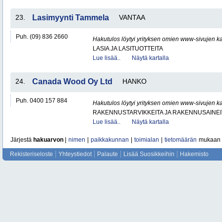
23.
Lasimyynti Tammela
VANTAA
Puh. (09) 836 2660
Hakutulos löytyi yrityksen omien www-sivujen ka
LASIA JA LASITUOTTEITA
Lue lisää..
Näytä kartalla
24.
Canada Wood Oy Ltd
HANKO
Puh. 0400 157 884
Hakutulos löytyi yrityksen omien www-sivujen ka
RAKENNUSTARVIKKEITA JA RAKENNUSAINEI
Lue lisää..
Näytä kartalla
Järjestä
hakuarvon
|
nimen
|
paikkakunnan
|
toimialan
|
tietomäärän
mukaan
Rekisteriseloste
Yhteystiedot
Palaute
Lisää Suosikkeihin
Hakemisto