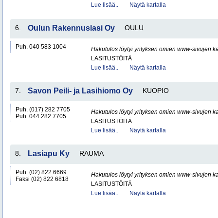
Lue lisää..
Näytä kartalla
6.
Oulun Rakennuslasi Oy
OULU
Puh. 040 583 1004
Hakutulos löytyi yrityksen omien www-sivujen ka
LASITUSTÖITÄ
Lue lisää..
Näytä kartalla
7.
Savon Peili- ja Lasihiomo Oy
KUOPIO
Puh. (017) 282 7705
Hakutulos löytyi yrityksen omien www-sivujen ka
Puh. 044 282 7705
LASITUSTÖITÄ
Lue lisää..
Näytä kartalla
8.
Lasiapu Ky
RAUMA
Puh. (02) 822 6669
Hakutulos löytyi yrityksen omien www-sivujen ka
Faksi (02) 822 6818
LASITUSTÖITÄ
Lue lisää..
Näytä kartalla