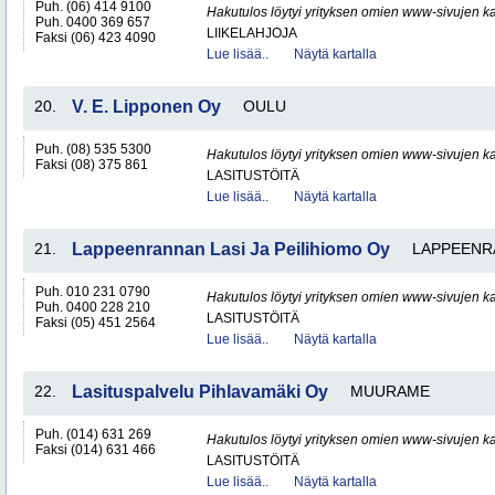
Puh. (06) 414 9100
Hakutulos löytyi yrityksen omien www-sivujen ka
Puh. 0400 369 657
LIIKELAHJOJA
Faksi (06) 423 4090
Lue lisää..
Näytä kartalla
20.
V. E. Lipponen Oy
OULU
Puh. (08) 535 5300
Hakutulos löytyi yrityksen omien www-sivujen ka
Faksi (08) 375 861
LASITUSTÖITÄ
Lue lisää..
Näytä kartalla
21.
Lappeenrannan Lasi Ja Peilihiomo Oy
LAPPEENR
Puh. 010 231 0790
Hakutulos löytyi yrityksen omien www-sivujen ka
Puh. 0400 228 210
LASITUSTÖITÄ
Faksi (05) 451 2564
Lue lisää..
Näytä kartalla
22.
Lasituspalvelu Pihlavamäki Oy
MUURAME
Puh. (014) 631 269
Hakutulos löytyi yrityksen omien www-sivujen ka
Faksi (014) 631 466
LASITUSTÖITÄ
Lue lisää..
Näytä kartalla