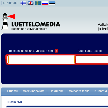
Kirjaudu
Valta
ja te
Kotimainen yrityshakemisto
Toimiala
, hakusana, yrityksen nimi
?
Alue
, kunta, osoite
Etusivu
Markkinapaikka
Hakukone
Mainosta täällä
Kunnat & 
Tulosta sivu