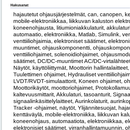
Hakusanat
hajautetut ohjausjärjestelmät, can, canopen, ke
mobile-elektroniikkaa, liikkuvan kaluston elektr
koneenohjausta, litiumioniakkulaturit, akkulatu
automaatio, elektroniikka, Matlab, Simulink, ventt
venttiiliohjaimia, elektroniset säätimet, elektroni
muuntimet, ohjauskomponentti, ohjauskomponen
venttiiliohjaimet, solenoidiohjaimet, ohjausmod
säätimet, DC/DC-muuntimet AC/DC-virtalähteet,
Näytöt, käyttöliittymät, Moottorin hallintalaitteet
Tuulettimen ohjaimet, Hydrauliset venttiiliohjaim
LVDT/RVDT-simulaattorit, Koneen ohjaimet, ohj
Moottorikäytöt, moottoriohjaimet, Protokollamuu
kaltevuusmittarit, Akkulaturi, tasoanturit, Signa
signaalinkäsittelylaitteet, Aurinkolaturit, auri
Tracker -ohjaimet, näytöt, Ylijännitesuojat, haj
kenttäväylä, mobile-elektroniikka, liikkuvan kal
koneenohjaus, automaatiota, elektroniikkaa, el
elektronisiet säätimet. virranhallintamuunnin,