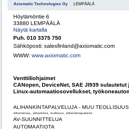
Axiomatic Technologies Oy
LEMPÄÄLÄ
Höytämöntie 6
33880 LEMPÄÄLÄ
Näytä kartalla
Puh. 010 3375 750
Sähköposti: salesfinland@axiomatic.com
WWW:
www.axiomatic.com
Venttiiliohjaimet
CANopen, DeviceNet, SAE JI939 sulautetut j
Linux-automaatiosovellukset, työkoneauto
ALIHANKINTAPALVELUJA - MUU TEOLLISUUS
,
,
,
alihankintaa
alihankinta
teollisuus
alihankintapalvelut
AV-SUUNNITTELUA
AUTOMAATIOTA