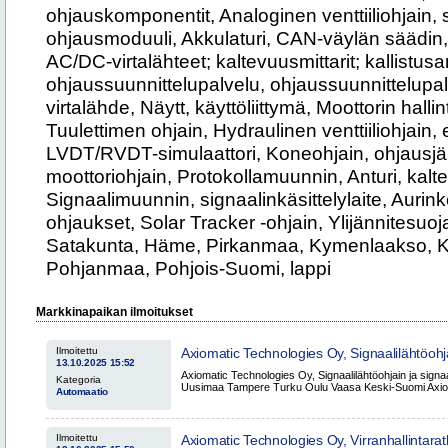
ohjauskomponentit, Analoginen venttiiliohjain, 
ohjausmoduuli, Akkulaturi, CAN-väylän säädi
AC/DC-virtalähteet; kaltevuusmittarit; kallistusa
ohjaussuunnittelupalvelu, ohjaussuunnittelup
virtalähde, Näytt, käyttöliittymä, Moottorin halli
Tuulettimen ohjain, Hydraulinen venttiiliohjain, 
LVDT/RVDT-simulaattori, Koneohjain, ohjausjär
moottoriohjain, Protokollamuunnin, Anturi, kalte
Signaalimuunnin, signaalinkäsittelylaite, Aurin
ohjaukset, Solar Tracker -ohjain, Ylijännitesuo
Satakunta, Häme, Pirkanmaa, Kymenlaakso, Ka
Pohjanmaa, Pohjois-Suomi, lappi
Markkinapaikan ilmoitukset
Ilmoitettu
Axiomatic Technologies Oy, Signaalilähtöohj
13.10.2025 15:52
Pirkanmaa Uusimaa Tampere Turku Oulu V
Axiomatic Technologies Oy, Signaalilähtöohjain ja sig
Kategoria
Uusimaa Tampere Turku Oulu Vaasa Keski-Suomi Axiom
Automaatio
Ilmoitettu
Axiomatic Technologies Oy, Virranhallintaratk