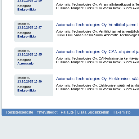
13.10.2025 15:50
Tehonhallintalaitteet Pirkanmaa Uusimaa T
Axiomatic Technologies Oy, Virranhallintaratkaisut ja Te
Kategoria
Vaasa Keski-Suomi
Uusimaa Tampere Turku Oulu Vaasa Keski-Suomi Axiom
Elektroniikka
Ilmoitettu
Axiomatic Technologies Oy, Venttiiliohjaimet ja
13.10.2025 15:47
Pirkanmaa Uusimaa Turku Oulu Vaasa Kes
Axiomatic Technologies Oy, Venttiiliohjaimet ja venttiil
Kategoria
Turku Oulu Vaasa Keski-Suomi Axiomatic Technologies 
Elektroniikka
Ilmoitettu
Axiomatic Technologies Oy, CAN-ohjaimet ja
13.10.2025 15:45
Pirkanmaa Uusimaa Tampere Turku Oulu V
Axiomatic Technologies Oy, CAN-ohjaimet ja kenttäväy
Kategoria
Uusimaa Tampere Turku Oulu Vaasa Keski-Suomi Axiom
Automaatio
Ilmoitettu
Axiomatic Technologies Oy, Elektroniset sääti
13.10.2025 15:40
Pirkanmaa Uusimaa Tampere Turku Oulu V
Axiomatic Technologies Oy, Elektroniset säätimet ja yli
Kategoria
Uusimaa Tampere Turku Oulu Vaasa Keski-Suomi Axiom
Elektroniikka
Rekisteriseloste
Yhteystiedot
Palaute
Lisää Suosikkeihin
Hakemisto