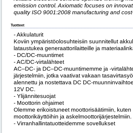
emission control. Axiomatic focuses on innovati
quality ISO 9001:2008 manufacturing and cost-e
Tuotteet
- Akkulaturit
Koviin ympäristöolosuhteisiin suunnitellut akku
lataustukea generaattorilaitteille ja materiaalink
- DC/DC-muuntimet
- AC/DC-virtalähteet
AC–DC- ja DC–DC-muuntimemme ja -virtaläht
järjestelmiin, jotka vaativat vakaan tasavirtasy
alennettu ja nostettava DC DC-muunninvaihtoe
12V DC.
- Ylijännitesuojat
- Moottorin ohjaimet
Olemme erikoistuneet moottorisäätimiin, kuten
moottorikäyttöihin ja askelmoottorijärjestelmiin.
- Virranhallintatuotteidemme sovellukset