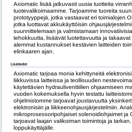
Axiomatic lisää jatkuvasti uusia tuotteita virran
tuotevalikoimaamme. Tarjoamme tuoreita suunni
prototyyppejä, jotka vastaavat eri toimialojen O
jotka luottavat akkukäyttöisiin ohjausjärjeste
suunnittelemaan ja valmistamaan innovatiivisia 
tehokkuutta, lisäävät luotettavuutta ja takaavat
alemmat kustannukset kestävien laitteiden to
elinkaaren ajan.
Lisätiedot
Axiomatic tarjoaa monia kehittyneitä elektroni
liikkuvissa laitteissa ja teollisuuden nestevoi
käytettävien hydrauliventtiilien ohjaamiseen m
vuoden kokemuksella hyvin testattu laitteistom
ohjelmistomme tarjoavat joustavuutta yksinkerta
elektronisiin ja liikkeenohjausjärjestelmiin. Anal
mikroprosessoripohjaiset solenoidiohjaimet j
tarjoavat laajan valikoiman toimintoja ja tarkan
loppukäyttäjälle.