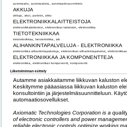
,
,
automaatio
automaatiota
automaatiosuunnittelu
AKKUJA
,
,
,
akkuja
akut
paristot
akku
ELEKTRONIIKKALAITTEISTOJA
,
,
elektroniikkalaitteistot
elektroniikan laitteistot
elektroniikka
TIETOTEKNIIKKAA
,
,
tietotekniikkaa
tietotekniikka
atk
ALIHANKINTAPALVELUJA - ELEKTRONIIKKA
,
,
elektroniikka alihankintapalveluja
elektroniikan alihankintapalvelut
elektroniikkaa
ELEKTRONIIKKAA JA KOMPONENTTEJA
,
,
elektroniikka
elektroniikan komponentit
komponentti
Liiketoiminnan esittely
Autamme asiakkaitamme liikkuvan kaluston elek
Keskitymme pääasiassa liikkuvan kaluston elek
konsultointiin ja järjestelmäsuunnitteluun. K
automaatiosovellukset.
Axiomatic Technologies Corporation is a quali
of electronic controllers and power manageme
reliable electronic controls optimize working 