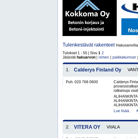
Tulenkestävät rakenteet
Hakusanoilla 
Tulokset 1 - 50 | Sivu
1
2
Järjestä
hakuarvon
|
nimen
|
paikkakunnan
1.
Calderys Finland Oy
VAN
Puh. 020 768 0600
Calderys Finla
prosessiratkai
ratkaisuja vaat
ALIHANKINTA
ALIHANKINTA
ALIHANKINTA
Lue lisää..
2.
VITERA OY
VIIALA