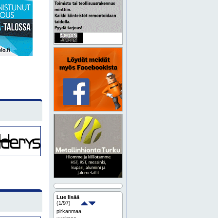
Lue lisää
(
1
/97)
pirkanmaa