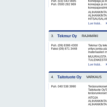
Puh. (03) 543 5695
Konepaja ja in
Puh. 0500 282 969
konepaja ja ins
konepajavalmis
ALIHANKINTA
ALIHANKINTA
HITSAUSALAN
Lue lisää..
3.
Tekmur Oy
RAJAMÄKI
Puh. (09) 8386 4300
Tekmur Oy tek
Faksi (09) 871 3448
yritys jonka p
materiaalien m
MUURAUSTA
TULENKESTÄV
Lue lisää..
4.
Taitotuote Oy
VARKAUS
Puh. 040 538 3990
Teräsrunkoiset
Taitotuote OyTa
teräsrunkoiset 
AITOJA
ALIHANKINTA
ALIHANKINTA