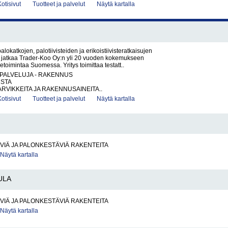
Kotisivut
Tuotteet ja palvelut
Näytä kartalla
lokatkojen, palotiivisteiden ja erikoistiivisteratkaisujen
ka jatkaa Trader-Koo Oy:n yli 20 vuoden kokemukseen
etoimintaa Suomessa. Yritys toimittaa testatt..
PALVELUJA - RAKENNUS
STA
VIKKEITA JA RAKENNUSAINEITA..
Kotisivut
Tuotteet ja palvelut
Näytä kartalla
IÄ JA PALONKESTÄVIÄ RAKENTEITA
Näytä kartalla
ULA
IÄ JA PALONKESTÄVIÄ RAKENTEITA
Näytä kartalla