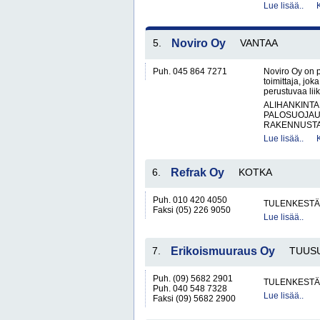
Lue lisää..
5.
Noviro Oy
VANTAA
Puh. 045 864 7271
Noviro Oy on pa
toimittaja, jo
perustuvaa liik
ALIHANKINTA
PALOSUOJAU
RAKENNUSTAR
Lue lisää..
6.
Refrak Oy
KOTKA
Puh. 010 420 4050
TULENKESTÄV
Faksi (05) 226 9050
Lue lisää..
7.
Erikoismuuraus Oy
TUUS
Puh. (09) 5682 2901
TULENKESTÄV
Puh. 040 548 7328
Lue lisää..
Faksi (09) 5682 2900