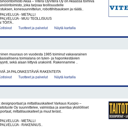
sinööritoimisto Akaa – Vitera OyVitera Oy on Akaassa toimiva
inööritoimisto, joka tarjoaa teollisuudelle
tuksen, konesuunnittelun, robottihitsauksen ja räätä..
PALVELUJA - METALLI
PALVELUJA - MUU TEOLLISUUS
 TÖITÄ..
Kotisivut
Tuotteet ja palvelut
Näytä kartalla
ninen muuraus on vuodesta 1985 toiminut vakavarainen
ääasiallisena toimialana on tulen- ja haponkestävien
yynti, sekä alaan liittyvä urakointi. Rakennamme ..
IÄ JA PALONKESTÄVIÄ RAKENTEITA
Kotisivut
Tuotteet ja palvelut
Näytä kartalla
 designportaat ja mittatilauskaiteet Varkaus Kuopio –
itotuote Oy suunnittelee, valmistaa ja asentaa yksilölliset
portaat, mittatilauskaiteet ja muut teräst..
PALVELUJA - METALLI
PALVELUJA - RAKENNUS..