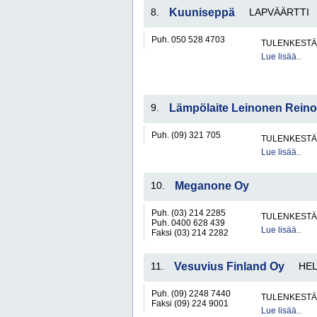
8.
Kuuniseppä
LAPVÄÄRTTI
Puh. 050 528 4703
TULENKESTÄV
Lue lisää..
9.
Lämpölaite Leinonen Reino
Puh. (09) 321 705
TULENKESTÄV
Lue lisää..
10.
Meganone Oy
Puh. (03) 214 2285
TULENKESTÄV
Puh. 0400 628 439
Lue lisää..
Faksi (03) 214 2282
11.
Vesuvius Finland Oy
HEL
Puh. (09) 2248 7440
TULENKESTÄV
Faksi (09) 224 9001
Lue lisää..