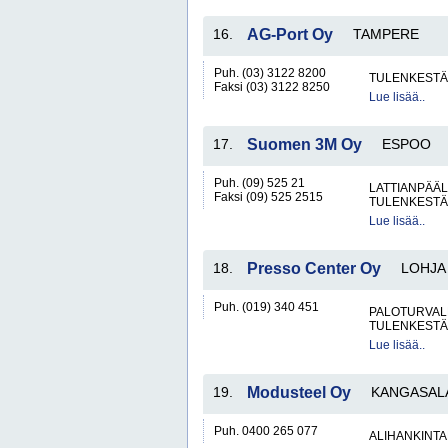
16.
AG-Port Oy
TAMPERE
Puh. (03) 3122 8200
TULENKESTÄV
Faksi (03) 3122 8250
Lue lisää..
17.
Suomen 3M Oy
ESPOO
Puh. (09) 525 21
LATTIANPÄÄL
Faksi (09) 525 2515
TULENKESTÄV
Lue lisää..
18.
Presso Center Oy
LOHJA
Puh. (019) 340 451
PALOTURVALL
TULENKESTÄV
Lue lisää..
19.
Modusteel Oy
KANGASAL
Puh. 0400 265 077
ALIHANKINTA