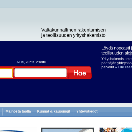
Valtakunnallinen rakentamisen
ja teollisuuden yrityshakemisto
Löydä nopeasti 
teollisuuden aloj
Yrityshakemistomme
Alue
, kunta, osoite
päättäjän yhteystie
palvelut
» Lue lisä
Hae
Mainosta täällä
Kunnat & kaupungit
Yhteystiedot