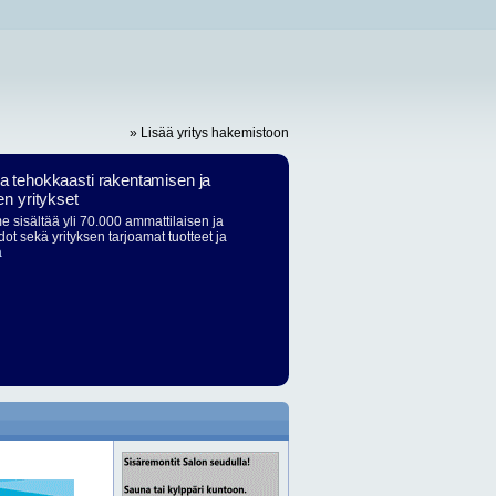
» Lisää yritys hakemistoon
ja tehokkaasti rakentamisen ja
en yritykset
 sisältää yli 70.000 ammattilaisen ja
dot sekä yrityksen tarjoamat tuotteet ja
ä