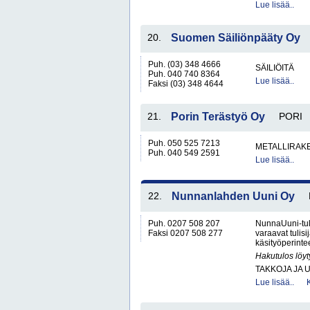
Lue lisää..
20.
Suomen Säiliönpääty Oy
Puh. (03) 348 4666
SÄILIÖITÄ
Puh. 040 740 8364
Lue lisää..
Faksi (03) 348 4644
21.
Porin Terästyö Oy
PORI
Puh. 050 525 7213
METALLIRAKE
Puh. 040 549 2591
Lue lisää..
22.
Nunnanlahden Uuni Oy
Puh. 0207 508 207
NunnaUuni-tuli
Faksi 0207 508 277
varaavat tulis
käsityöperintee
Hakutulos löyt
TAKKOJA JA 
Lue lisää..