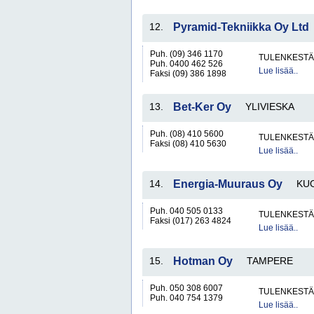
12.
Pyramid-Tekniikka Oy Ltd
Puh. (09) 346 1170
TULENKESTÄV
Puh. 0400 462 526
Lue lisää..
Faksi (09) 386 1898
13.
Bet-Ker Oy
YLIVIESKA
Puh. (08) 410 5600
TULENKESTÄV
Faksi (08) 410 5630
Lue lisää..
14.
Energia-Muuraus Oy
KU
Puh. 040 505 0133
TULENKESTÄV
Faksi (017) 263 4824
Lue lisää..
15.
Hotman Oy
TAMPERE
Puh. 050 308 6007
TULENKESTÄV
Puh. 040 754 1379
Lue lisää..