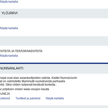
Näytä kartalla
YLÖJÄRVI
Näytä kartalla
NTEITA JA TERÄSRAKENTEITA
Näytä kartalla
NUNNANLAHTI
sijat ovat alan asiantuntijoiden valinta. Kaikki NunnaUunin
ijat on valmistettu Mammutti-vuolukivestä parhaalla
llä. Siksi niiden tulipesät kestävät korkeita..
yi yrityksen omien www-sivujen kautta
UUNEJA
Kotisivut
Tuotteet ja palvelut
Näytä kartalla