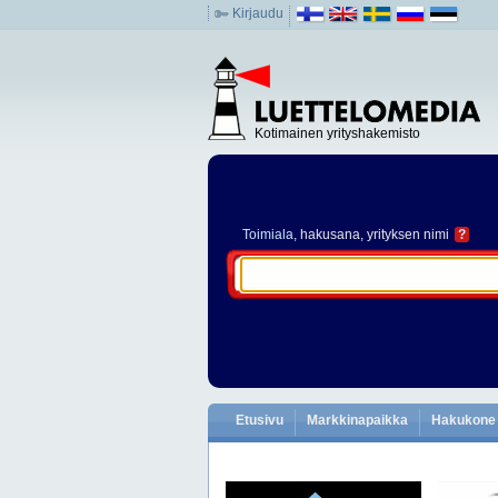
Kirjaudu
Kotimainen yrityshakemisto
Toimiala
, hakusana, yrityksen nimi
?
Etusivu
Markkinapaikka
Hakukone