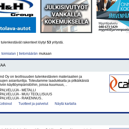
tulenkestävät rakenteet löytyi
53
yritystä.
|
toimialan
|
tietomäärän
mukaan
TAA
nd Oy on teollisuuden tulenkestävien materiaalien ja
sujen asiantuntija. Toteutamme laadukkaita ja pitkäikäisiä
iviin käyttöympäristöihin, joissa kuumuus, ..
PALVELUJA - METALLI
PALVELUJA - MUU TEOLLISUUS
PALVELUJA - RAKENNUS..
Kotisivut
Tuotteet ja palvelut
Näytä kartalla