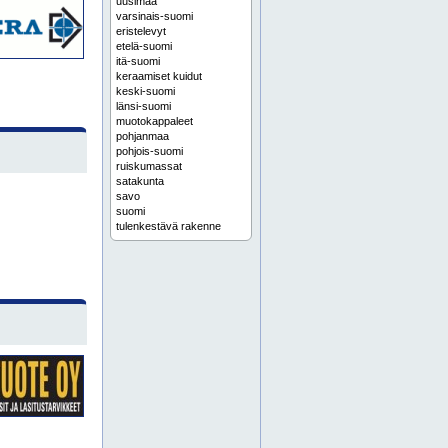
uusimaa
varsinais-suomi
eristelevyt
etelä-suomi
itä-suomi
keraamiset kuidut
keski-suomi
länsi-suomi
muotokappaleet
pohjanmaa
pohjois-suomi
ruiskumassat
satakunta
savo
suomi
tulenkestävä rakenne
tulenkestävät rakenteet
vuoraukset
en 1090 exc2
exc2 teräsrakenteet
hitsatut rakenteet
hitsatut teräsrakenteet
metallirakenteet
ruostumattomat teräsrakenteet
teräsrakenteet
teräsrakenteiden valmistus
palosuojaus
alumiinioksiditiilet
alumina-magnesia tiilet
andalusiittitiilet