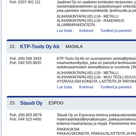
Puh. 0207 401 111
Jaatimet Oy on vaativien kohteiden teräsovien, 
lasiseinäjärjestelmien ja lasijulkisivujen erikois
joka palvelee rakennusliikkeitä, teollisuutta ja jul
ALIHANKINTAPALVELUJA - METALLI
ALIHANKINTAPALVELUJA - RAKENNUS
ALUMIINIRAKENTEITA..
Lue lisää..
Kotisivut
Tuotteet ja palvelut
22.
KTP-Tools Oy Ab
MASALA
Puh. (09) 566 3933
KTP-Tools Oy Ab on suomalainen ammattityökal
Puh. 040 505 8835
maahantuontiyritys, joka on palvellut teollisuud
autokorjaamoiden ammattilaisia jo vuodesta 1987. 
ALIHANKINTAPALVELUJA - METALLI
ALIHANKINTAPALVELUJA - MUU TEOLLISUUS
HYDRAULISIA KONEITA, LAITTEITA JA TARVIKK
Lue lisää..
Kotisivut
Tuotteet ja palvelut
23.
Staudi Oy
ESPOO
Puh. (09) 855 8879
Staudi Oy on Espoossa toimiva pakkauskoneiden
Puh. 044 523 4400
materiaalinkäsittelyratkaisujen, pakkausmateria
kokenut maahantuoja ja myyjä. Palvelemme teolli
PAKKAUKSIA
PAKKAUSKONEITA, PAKKAUSLAITTEITA JA P