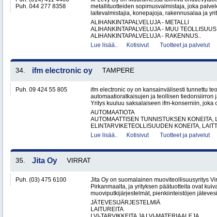
Puh. 044 277 8358
metallituotteiden sopimusvalmistaja, joka palvele
laitevalmistajia, konepajoja, rakennusalaa ja yri
ALIHANKINTAPALVELUJA - METALLI
ALIHANKINTAPALVELUJA - MUU TEOLLISUUS
ALIHANKINTAPALVELUJA - RAKENNUS..
Lue lisää..
Kotisivut
Tuotteet ja palvelut
34.
ifm electronic oy
TAMPERE
Puh. 09 424 55 805
ifm electronic oy on kansainvälisesti tunnettu te
automaatioratkaisujen ja teollisen tiedonsiirron 
Yritys kuuluu saksalaiseen ifm-konserniin, joka o
AUTOMAATIOTA
AUTOMAATTISEN TUNNISTUKSEN KONEITA, LA
ELINTARVIKETEOLLISUUDEN KONEITA, LAITTE
Lue lisää..
Kotisivut
Tuotteet ja palvelut
35.
Jita Oy
VIRRAT
Puh. (03) 475 6100
Jita Oy on suomalainen muoviteollisuusyritys Virr
Pirkanmaalta, ja yrityksen päätuotteita ovat kuiv
muoviputkijärjestelmät, pienkiinteistöjen jätevesi
JÄTEVESIJÄRJESTELMIÄ
LAITUREITA
LVI-TARVIKKEITA JA LVI-MATERIAALEJA..