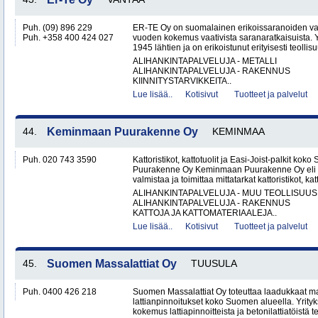
Puh. (09) 896 229
ER-TE Oy on suomalainen erikoissaranoiden valmi
Puh. +358 400 424 027
vuoden kokemus vaativista saranaratkaisuista. Y
1945 lähtien ja on erikoistunut erityisesti teollisu
ALIHANKINTAPALVELUJA - METALLI
ALIHANKINTAPALVELUJA - RAKENNUS
KIINNITYSTARVIKKEITA..
Lue lisää..
Kotisivut
Tuotteet ja palvelut
44.
Keminmaan Puurakenne Oy
KEMINMAA
Puh. 020 743 3590
Kattoristikot, kattotuolit ja Easi-Joist-palkit 
Puurakenne Oy Keminmaan Puurakenne Oy eli 
valmistaa ja toimittaa mittatarkat kattoristikot, katto
ALIHANKINTAPALVELUJA - MUU TEOLLISUUS
ALIHANKINTAPALVELUJA - RAKENNUS
KATTOJA JA KATTOMATERIAALEJA..
Lue lisää..
Kotisivut
Tuotteet ja palvelut
45.
Suomen Massalattiat Oy
TUUSULA
Puh. 0400 426 218
Suomen Massalattiat Oy toteuttaa laadukkaat mas
lattianpinnoitukset koko Suomen alueella. Yrityk
kokemus lattiapinnoitteista ja betonilattiatöistä te