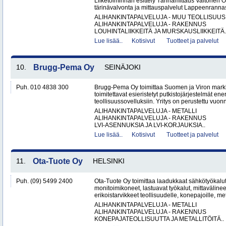
Liiketoiminnan esittely Tärinämittaus Valtonen O
tärinävalvonta ja mittauspalvelut Lappeenrann
ALIHANKINTAPALVELUJA - MUU TEOLLISUUS
ALIHANKINTAPALVELUJA - RAKENNUS
LOUHINTALIIKKEITÄ JA MURSKAUSLIIKKEITÄ.
Lue lisää..
Kotisivut
Tuotteet ja palvelut
10.
Brugg-Pema Oy
SEINÄJOKI
Puh. 010 4838 300
Brugg-Pema Oy toimittaa Suomen ja Viron markki
toimitettavat esieristetyt putkistojärjestelmät ener
teollisuussovelluksiin. Yritys on perustettu vuon
ALIHANKINTAPALVELUJA - METALLI
ALIHANKINTAPALVELUJA - RAKENNUS
LVI-ASENNUKSIA JA LVI-KORJAUKSIA..
Lue lisää..
Kotisivut
Tuotteet ja palvelut
11.
Ota-Tuote Oy
HELSINKI
Puh. (09) 5499 2400
Ota-Tuote Oy toimittaa laadukkaat sähkötyökalut,
monitoimikoneet, lastuavat työkalut, mittaväline
erikoistarvikkeet teollisuudelle, konepajoille, met
ALIHANKINTAPALVELUJA - METALLI
ALIHANKINTAPALVELUJA - RAKENNUS
KONEPAJATEOLLISUUTTA JA METALLITÖITÄ..