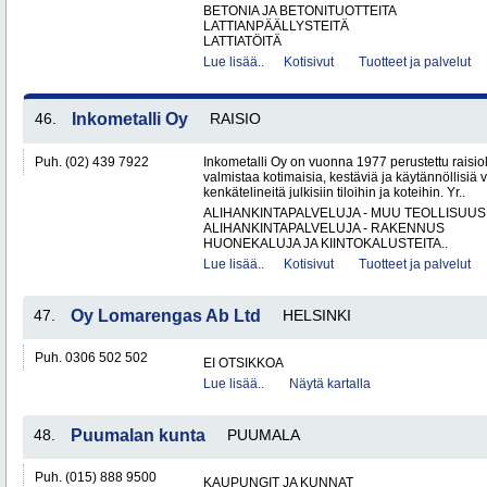
BETONIA JA BETONITUOTTEITA
LATTIANPÄÄLLYSTEITÄ
LATTIATÖITÄ
Lue lisää..
Kotisivut
Tuotteet ja palvelut
46.
Inkometalli Oy
RAISIO
Puh. (02) 439 7922
Inkometalli Oy on vuonna 1977 perustettu raisiol
valmistaa kotimaisia, kestäviä ja käytännöllisiä 
kenkätelineitä julkisiin tiloihin ja koteihin. Yr..
ALIHANKINTAPALVELUJA - MUU TEOLLISUUS
ALIHANKINTAPALVELUJA - RAKENNUS
HUONEKALUJA JA KIINTOKALUSTEITA..
Lue lisää..
Kotisivut
Tuotteet ja palvelut
47.
Oy Lomarengas Ab Ltd
HELSINKI
Puh. 0306 502 502
EI OTSIKKOA
Lue lisää..
Näytä kartalla
48.
Puumalan kunta
PUUMALA
Puh. (015) 888 9500
KAUPUNGIT JA KUNNAT