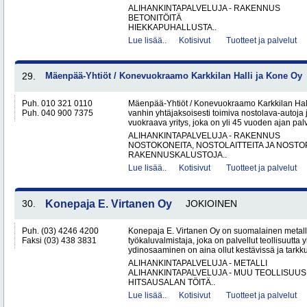
ALIHANKINTAPALVELUJA - RAKENNUS
BETONITÖITÄ
HIEKKAPUHALLUSTA..
Lue lisää..
Kotisivut
Tuotteet ja palvelut
29.
Mäenpää-Yhtiöt / Konevuokraamo Karkkilan Halli ja Kone Oy
Puh. 010 321 0110
Mäenpää-Yhtiöt / Konevuokraamo Karkkilan Hal
Puh. 040 900 7375
vanhin yhtäjaksoisesti toimiva nostolava-autoja 
vuokraava yritys, joka on yli 45 vuoden ajan palv
ALIHANKINTAPALVELUJA - RAKENNUS
NOSTOKONEITA, NOSTOLAITTEITA JA NOST
RAKENNUSKALUSTOJA..
Lue lisää..
Kotisivut
Tuotteet ja palvelut
30.
Konepaja E. Virtanen Oy
JOKIOINEN
Puh. (03) 4246 4200
Konepaja E. Virtanen Oy on suomalainen metalli
Faksi (03) 438 3831
työkaluvalmistaja, joka on palvellut teollisuutta 
ydinosaaminen on aina ollut kestävissä ja tarkkuu
ALIHANKINTAPALVELUJA - METALLI
ALIHANKINTAPALVELUJA - MUU TEOLLISUUS
HITSAUSALAN TÖITÄ..
Lue lisää..
Kotisivut
Tuotteet ja palvelut