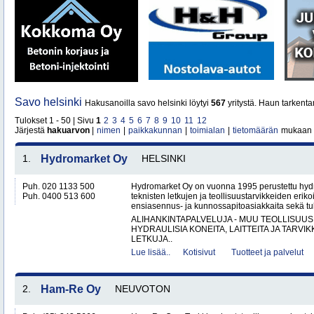
Savo helsinki
Hakusanoilla savo helsinki löytyi
567
yritystä. Haun tarkent
Tulokset 1 - 50 | Sivu
1
2
3
4
5
6
7
8
9
10
11
12
Järjestä
hakuarvon
|
nimen
|
paikkakunnan
|
toimialan
|
tietomäärän
mukaan
1.
Hydromarket Oy
HELSINKI
Puh. 020 1133 500
Hydromarket Oy on vuonna 1995 perustettu hydr
Puh. 0400 513 600
teknisten letkujen ja teollisuustarvikkeiden erik
ensiasennus- ja kunnossapitoasiakkaita sekä tuk
ALIHANKINTAPALVELUJA - MUU TEOLLISUUS
HYDRAULISIA KONEITA, LAITTEITA JA TARVIK
LETKUJA..
Lue lisää..
Kotisivut
Tuotteet ja palvelut
2.
Ham-Re Oy
NEUVOTON