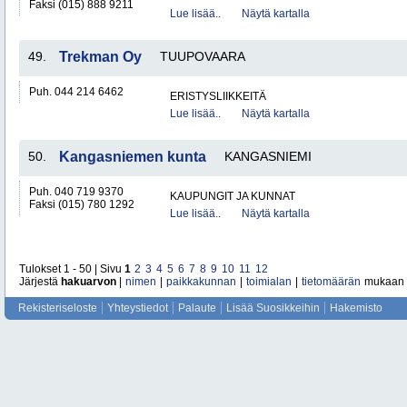
Faksi (015) 888 9211
Lue lisää..
Näytä kartalla
49.
Trekman Oy
TUUPOVAARA
Puh. 044 214 6462
ERISTYSLIIKKEITÄ
Lue lisää..
Näytä kartalla
50.
Kangasniemen kunta
KANGASNIEMI
Puh. 040 719 9370
KAUPUNGIT JA KUNNAT
Faksi (015) 780 1292
Lue lisää..
Näytä kartalla
Tulokset 1 - 50 | Sivu
1
2
3
4
5
6
7
8
9
10
11
12
Järjestä
hakuarvon
|
nimen
|
paikkakunnan
|
toimialan
|
tietomäärän
mukaan
Rekisteriseloste
Yhteystiedot
Palaute
Lisää Suosikkeihin
Hakemisto