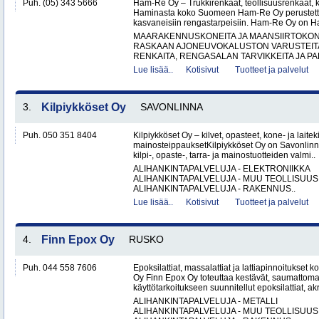
Puh. (05) 343 5666
Ham-Re Oy – Trukkirenkaat, teollisuusrenkaat, k
Haminasta koko Suomeen Ham-Re Oy perustetti
kasvaneisiin rengastarpeisiin. Ham-Re Oy on 
MAARAKENNUSKONEITA JA MAANSIIRTOKONE
RASKAAN AJONEUVOKALUSTON VARUSTEITA 
RENKAITA, RENGASALAN TARVIKKEITA JA PA
Lue lisää..
Kotisivut
Tuotteet ja palvelut
3.
Kilpiykköset Oy
SAVONLINNA
Puh. 050 351 8404
Kilpiykköset Oy – kilvet, opasteet, kone- ja laiteki
mainosteippauksetKilpiykköset Oy on Savonlinn
kilpi-, opaste-, tarra- ja mainostuotteiden valmi..
ALIHANKINTAPALVELUJA - ELEKTRONIIKKA
ALIHANKINTAPALVELUJA - MUU TEOLLISUUS
ALIHANKINTAPALVELUJA - RAKENNUS..
Lue lisää..
Kotisivut
Tuotteet ja palvelut
4.
Finn Epox Oy
RUSKO
Puh. 044 558 7606
Epoksilattiat, massalattiat ja lattiapinnoitukse
Oy Finn Epox Oy toteuttaa kestävät, saumattoma
käyttötarkoitukseen suunnitellut epoksilattiat, akryy
ALIHANKINTAPALVELUJA - METALLI
ALIHANKINTAPALVELUJA - MUU TEOLLISUUS