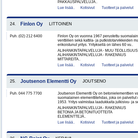
PAKKAUSPALVELUJA..
Lue lisää..
Kotisivut
Tuotteet ja palvelut
24.
Finlon Oy
LITTOINEN
Puh. (02) 212 6400
Finlon Oy on vuonna 1967 perustettu suomalainen
venttiilien sekä kattila- ja putkistotarvikkeiden 
erikoistunut yritys. Yrityksellä on lähes 60 vu..
ALIHANKINTAPALVELUJA - MUU TEOLLISUUS
ALIHANKINTAPALVELUJA - RAKENNUS
MITTAREITA..
Lue lisää..
Kotisivut
Tuotteet ja palvelut
25.
Joutsenon Elementti Oy
JOUTSENO
Puh. 044 775 7700
Joutsenon Elementti Oy on betonielementtien va
suomalainen elementtitehdas, joka on palvellut
1953. Yritys valmistaa laadukkaita julkisivu- ja s
ALIHANKINTAPALVELUJA - RAKENNUS
BETONIA JA BETONITUOTTEITA
ELEMENTTEJÄ..
Lue lisää..
Kotisivut
Tuotteet ja palvelut