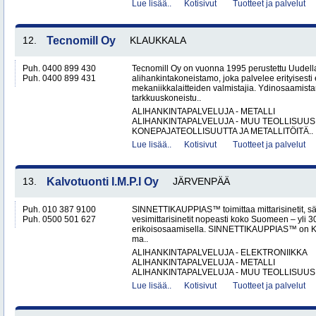
Lue lisää..
Kotisivut
Tuotteet ja palvelut
12.
Tecnomill Oy
KLAUKKALA
Puh. 0400 899 430
Tecnomill Oy on vuonna 1995 perustettu Uudell
Puh. 0400 899 431
alihankintakoneistamo, joka palvelee erityisesti 
mekaniikkalaitteiden valmistajia. Ydinosaamis
tarkkuuskoneistu..
ALIHANKINTAPALVELUJA - METALLI
ALIHANKINTAPALVELUJA - MUU TEOLLISUUS
KONEPAJATEOLLISUUTTA JA METALLITÖITÄ..
Lue lisää..
Kotisivut
Tuotteet ja palvelut
13.
Kalvotuonti I.M.P.I Oy
JÄRVENPÄÄ
Puh. 010 387 9100
SINNETTIKAUPPIAS™ toimittaa mittarisinetit, säh
Puh. 0500 501 627
vesimittarisinetit nopeasti koko Suomeen – yli 
erikoisosaamisella. SINNETTIKAUPPIAS™ on Kalvo
ma..
ALIHANKINTAPALVELUJA - ELEKTRONIIKKA
ALIHANKINTAPALVELUJA - METALLI
ALIHANKINTAPALVELUJA - MUU TEOLLISUUS.
Lue lisää..
Kotisivut
Tuotteet ja palvelut