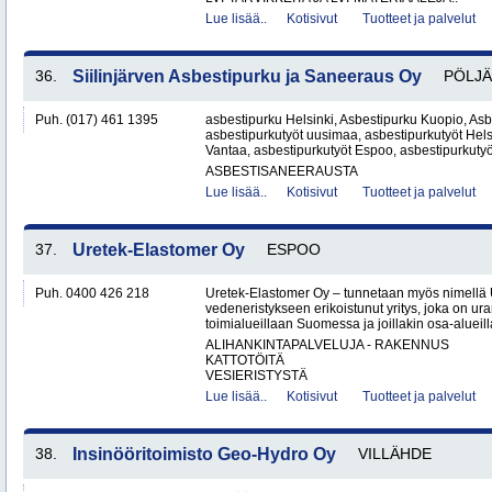
Lue lisää..
Kotisivut
Tuotteet ja palvelut
36.
Siilinjärven Asbestipurku ja Saneeraus Oy
PÖLJÄ
Puh. (017) 461 1395
asbestipurku Helsinki, Asbestipurku Kuopio, Asb
asbestipurkutyöt uusimaa, asbestipurkutyöt Hels
Vantaa, asbestipurkutyöt Espoo, asbestipurkutyö
ASBESTISANEERAUSTA
Lue lisää..
Kotisivut
Tuotteet ja palvelut
37.
Uretek-Elastomer Oy
ESPOO
Puh. 0400 426 218
Uretek-Elastomer Oy – tunnetaan myös nimellä
vedeneristykseen erikoistunut yritys, joka on ura
toimialueillaan Suomessa ja joillakin osa-aluei
ALIHANKINTAPALVELUJA - RAKENNUS
KATTOTÖITÄ
VESIERISTYSTÄ
Lue lisää..
Kotisivut
Tuotteet ja palvelut
38.
Insinööritoimisto Geo-Hydro Oy
VILLÄHDE