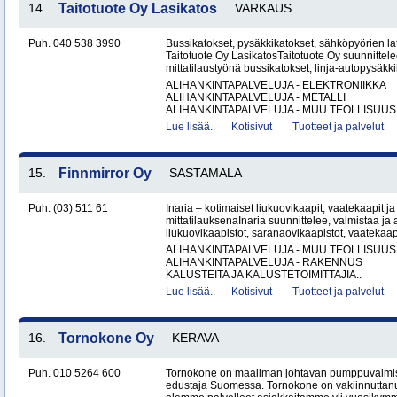
14.
Taitotuote Oy Lasikatos
VARKAUS
Puh. 040 538 3990
Bussikatokset, pysäkkikatokset, sähköpyörien lat
Taitotuote Oy LasikatosTaitotuote Oy suunnittele
mittatilaustyönä bussikatokset, linja-autopysäkki
ALIHANKINTAPALVELUJA - ELEKTRONIIKKA
ALIHANKINTAPALVELUJA - METALLI
ALIHANKINTAPALVELUJA - MUU TEOLLISUUS.
Lue lisää..
Kotisivut
Tuotteet ja palvelut
15.
Finnmirror Oy
SASTAMALA
Puh. (03) 511 61
Inaria – kotimaiset liukuovikaapit, vaatekaapit ja 
mittatilauksenaInaria suunnittelee, valmistaa ja a
liukuovikaapistot, saranaovikaapistot, vaatekaap
ALIHANKINTAPALVELUJA - MUU TEOLLISUUS
ALIHANKINTAPALVELUJA - RAKENNUS
KALUSTEITA JA KALUSTETOIMITTAJIA..
Lue lisää..
Kotisivut
Tuotteet ja palvelut
16.
Tornokone Oy
KERAVA
Puh. 010 5264 600
Tornokone on maailman johtavan pumppuvalmis
edustaja Suomessa. Tornokone on vakiinnutta