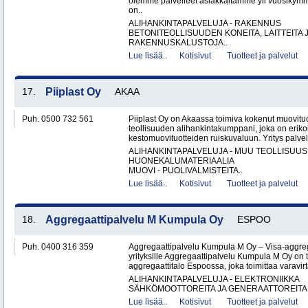
olemme palvelleet asiakkaitamme yli vuosikym
on..
ALIHANKINTAPALVELUJA - RAKENNUS
BETONITEOLLISUUDEN KONEITA, LAITTEITA J
RAKENNUSKALUSTOJA..
Lue lisää..
Kotisivut
Tuotteet ja palvelut
17.
Piiplast Oy
AKAA
Puh. 0500 732 561
Piiplast Oy on Akaassa toimiva kokenut muovituo
teollisuuden alihankintakumppani, joka on erikoi
kestomuovituotteiden ruiskuvaluun. Yritys palvel
ALIHANKINTAPALVELUJA - MUU TEOLLISUUS
HUONEKALUMATERIAALIA
MUOVI - PUOLIVALMISTEITA..
Lue lisää..
Kotisivut
Tuotteet ja palvelut
18.
Aggregaattipalvelu M Kumpula Oy
ESPOO
Puh. 0400 316 359
Aggregaattipalvelu Kumpula M Oy – Visa-aggreg
yrityksille Aggregaattipalvelu Kumpula M Oy on
aggregaattitalo Espoossa, joka toimittaa varavir
ALIHANKINTAPALVELUJA - ELEKTRONIIKKA
SÄHKÖMOOTTOREITA JA GENERAATTOREITA
Lue lisää..
Kotisivut
Tuotteet ja palvelut