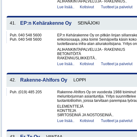
ALIHANKINTAPALVELUJA - RAKENNUS..
Lue lisää..
Kotisivut
Tuotteet ja palvelut
41.
EP:n Kehärakenne Oy
SEINÄJOKI
Puh. 040 548 5600
EP:n Kehärakenne Oy on pitkän linjan sillanrak
Puh. 040 548 5600
erikoisosaaja, joka toimii Seinäjoelta käsin ko
luotettavana infra-alan aliurakoitsijana. Yritys on
ALIHANKINTAPALVELUJA - RAKENNUS
BETONITÖITÄ
RAKENNUSLIIKKEITÄ..
Lue lisää..
Kotisivut
Tuotteet ja palvelut
42.
Rakenne-Ahlfors Oy
LOPPI
Puh. (019) 485 205
Rakenne-Ahlfors Oy on vuodesta 1988 toiminut 
meluntorjunnan asiantuntija. Yritys suunnittelee 
tuotantotiloihin, joissa tarvitaan parempaa työrau
ELEMENTTEJÄ
KONTTEJA
SIIRTOSEINIÄ JA NOSTOSEINIÄ..
Lue lisää..
Kotisivut
Tuotteet ja palvelut
43.
Er-Te Oy
VANTAA