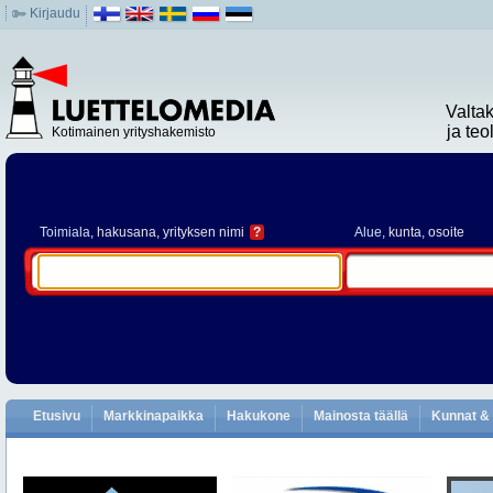
Kirjaudu
Valta
ja te
Kotimainen yrityshakemisto
Toimiala
, hakusana, yrityksen nimi
?
Alue
, kunta, osoite
Etusivu
Markkinapaikka
Hakukone
Mainosta täällä
Kunnat & 