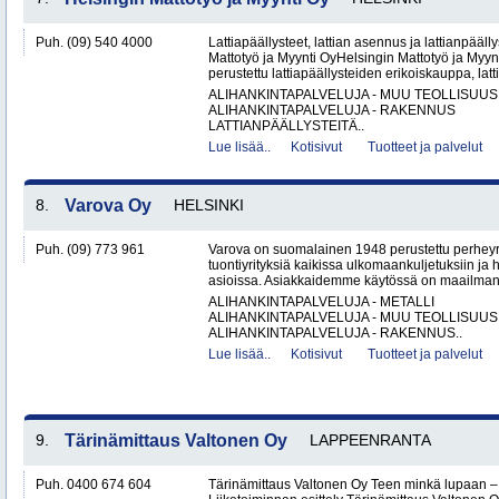
Puh. (09) 540 4000
Lattiapäällysteet, lattian asennus ja lattianpääll
Mattotyö ja Myynti OyHelsingin Mattotyö ja Myy
perustettu lattiapäällysteiden erikoiskauppa, latt
ALIHANKINTAPALVELUJA - MUU TEOLLISUUS
ALIHANKINTAPALVELUJA - RAKENNUS
LATTIANPÄÄLLYSTEITÄ..
Lue lisää..
Kotisivut
Tuotteet ja palvelut
8.
Varova Oy
HELSINKI
Puh. (09) 773 961
Varova on suomalainen 1948 perustettu perheyrit
tuontiyrityksiä kaikissa ulkomaankuljetuksiin ja h
asioissa. Asiakkaidemme käytössä on maailmanl
ALIHANKINTAPALVELUJA - METALLI
ALIHANKINTAPALVELUJA - MUU TEOLLISUUS
ALIHANKINTAPALVELUJA - RAKENNUS..
Lue lisää..
Kotisivut
Tuotteet ja palvelut
9.
Tärinämittaus Valtonen Oy
LAPPEENRANTA
Puh. 0400 674 604
Tärinämittaus Valtonen Oy Teen minkä lupaan