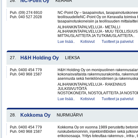
26.
NC-Point Oy
KERAVA
Puh. (09) 274 6910
NC-Point Oy – tasapainotus, tasapainotuskoneet 
Puh. 040 527 2028
teollisuudelleNC-Point Oy on Keravalla toimiva
tasapainotuskoneisiin ja teollisuuden mittalaitteis
ALIHANKINTAPALVELUJA - METALLI
ALIHANKINTAPALVELUJA - MUU TEOLLISUUS
MITTAUSLAITTEITA JA TUTKIMUSLAITTEITA..
Lue lisää..
Kotisivut
Tuotteet ja palvelut
27.
H&H Holding Oy
LIEKSA
Puh. 0400 454 779
H&H Holding Oy on monipuolinen rakennusalan y
Puh. 040 968 1587
kokonaisvaltaista rakennusurakointia, rakennus
asennusta sekä henkilönostimien ja rakennuskal
ALIHANKINTAPALVELUJA - RAKENNUS
JULKISIVUTÖITÄ
NOSTOKONEITA, NOSTOLAITTEITA JA NOSTO
Lue lisää..
Kotisivut
Tuotteet ja palvelut
28.
Kokkoma Oy
NURMIJÄRVI
Puh. 0400 454 779
Kokkoma Oy on vuonna 1989 perustettu betonin
Puh. 040 968 1587
ruiskubetonoinnin, injektointitöiden sekä julki
erikoisosaaja. Yritys toteuttaa rakennus-, infra-, t