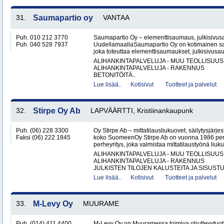
31.
Saumapartio oy
VANTAA
Puh. 010 212 3770
Saumapartio Oy – elementtisaumaus, julkisivu
Puh. 040 528 7937
UudellamaallaSaumapartio Oy on kotimainen s
joka toteuttaa elementtisaumaukset, julkisivusa
ALIHANKINTAPALVELUJA - MUU TEOLLISUUS
ALIHANKINTAPALVELUJA - RAKENNUS
BETONITÖITÄ..
Lue lisää..
Kotisivut
Tuotteet ja palvelut
32.
Stirpe Oy Ab
LAPVÄÄRTTI, Kristiinankaupunk
Puh. (06) 228 3300
Oy Stirpe Ab – mittatilausliukuovet, säilytysjärj
Faksi (06) 222 1845
koko SuomeenOy Stirpe Ab on vuonna 1986 per
perheyritys, joka valmistaa mittatilaustyönä liuk
ALIHANKINTAPALVELUJA - MUU TEOLLISUUS
ALIHANKINTAPALVELUJA - RAKENNUS
JULKISTEN TILOJEN KALUSTEITA JA SISUSTU
Lue lisää..
Kotisivut
Tuotteet ja palvelut
33.
M-Levy Oy
MUURAME
Puh. (014) 411 4400
M-Levy Oy on Muuramessa toimiva ohutlevytuotte