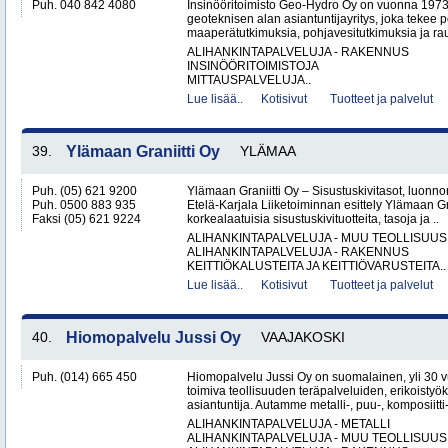
Puh. 040 842 4080
Insinööritoimisto Geo-Hydro Oy on vuonna 1973
geoteknisen alan asiantuntijayritys, joka tekee 
maaperätutkimuksia, pohjavesitutkimuksia ja rau
ALIHANKINTAPALVELUJA - RAKENNUS
INSINÖÖRITOIMISTOJA
MITTAUSPALVELUJA..
Lue lisää..
Kotisivut
Tuotteet ja palvelut
39.
Ylämaan Graniitti Oy
YLÄMAA
Puh. (05) 621 9200
Ylämaan Graniitti Oy – Sisustuskivitasot, luonnonk
Puh. 0500 883 935
Etelä-Karjala Liiketoiminnan esittely Ylämaan Gr
Faksi (05) 621 9224
korkealaatuisia sisustuskivituotteita, tasoja ja ..
ALIHANKINTAPALVELUJA - MUU TEOLLISUUS
ALIHANKINTAPALVELUJA - RAKENNUS
KEITTIÖKALUSTEITA JA KEITTIÖVARUSTEITA..
Lue lisää..
Kotisivut
Tuotteet ja palvelut
40.
Hiomopalvelu Jussi Oy
VAAJAKOSKI
Puh. (014) 665 450
Hiomopalvelu Jussi Oy on suomalainen, yli 30
toimiva teollisuuden teräpalveluiden, erikoistyö
asiantuntija. Autamme metalli-, puu-, komposiitti-
ALIHANKINTAPALVELUJA - METALLI
ALIHANKINTAPALVELUJA - MUU TEOLLISUUS