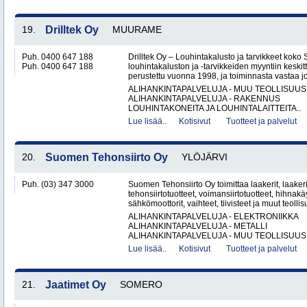
19.
Drilltek Oy
MUURAME
Puh. 0400 647 188
Drilltek Oy – Louhintakalusto ja tarvikkeet koko
Puh. 0400 647 188
louhintakaluston ja -tarvikkeiden myyntiin keskitt
perustettu vuonna 1998, ja toiminnasta vastaa jo
ALIHANKINTAPALVELUJA - MUU TEOLLISUUS
ALIHANKINTAPALVELUJA - RAKENNUS
LOUHINTAKONEITA JA LOUHINTALAITTEITA..
Lue lisää..
Kotisivut
Tuotteet ja palvelut
20.
Suomen Tehonsiirto Oy
YLÖJÄRVI
Puh. (03) 347 3000
Suomen Tehonsiirto Oy toimittaa laakerit, laakeri
tehonsiirtotuotteet, voimansiirtotuotteet, hihnakäy
sähkömoottorit, vaihteet, tiivisteet ja muut teollis
ALIHANKINTAPALVELUJA - ELEKTRONIIKKA
ALIHANKINTAPALVELUJA - METALLI
ALIHANKINTAPALVELUJA - MUU TEOLLISUUS.
Lue lisää..
Kotisivut
Tuotteet ja palvelut
21.
Jaatimet Oy
SOMERO