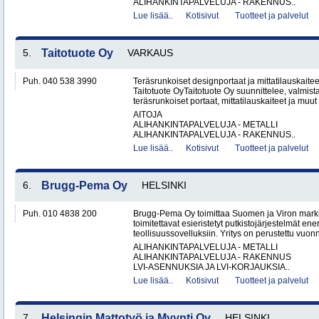
ALIHANKINTAPALVELUJA - RAKENNUS..
Lue lisää..
Kotisivut
Tuotteet ja palvelut
5.
Taitotuote Oy
VARKAUS
Puh. 040 538 3990
Teräsrunkoiset designportaat ja mittatilauskaite
Taitotuote OyTaitotuote Oy suunnittelee, valmista
teräsrunkoiset portaat, mittatilauskaiteet ja muut 
AITOJA
ALIHANKINTAPALVELUJA - METALLI
ALIHANKINTAPALVELUJA - RAKENNUS..
Lue lisää..
Kotisivut
Tuotteet ja palvelut
6.
Brugg-Pema Oy
HELSINKI
Puh. 010 4838 200
Brugg-Pema Oy toimittaa Suomen ja Viron markki
toimitettavat esieristetyt putkistojärjestelmät ener
teollisuussovelluksiin. Yritys on perustettu vuon
ALIHANKINTAPALVELUJA - METALLI
ALIHANKINTAPALVELUJA - RAKENNUS
LVI-ASENNUKSIA JA LVI-KORJAUKSIA..
Lue lisää..
Kotisivut
Tuotteet ja palvelut
7.
Helsingin Mattotyö ja Myynti Oy
HELSINKI