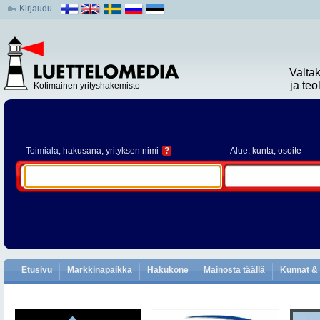
Kirjaudu
Valta
ja te
Kotimainen yrityshakemisto
Toimiala
, hakusana, yrityksen nimi
?
Alue
, kunta, osoite
Etusivu
Markkinapaikka
Hakukone
Mainosta täällä
Kunnat & 