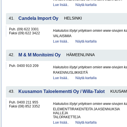
Lue lisää..
Näytä kartalla
41.
Candela Import Oy
HELSINKI
Puh. (09) 622 3301
Hakutulos löytyi yrityksen omien www-sivujen ka
Faksi (09) 622 3422
VALAISIMIA
Lue lisää..
Näytä kartalla
42.
M & M Monitoimi Oy
HÄMEENLINNA
Puh. 0400 910 209
Hakutulos löytyi yrityksen omien www-sivujen ka
RAKENNUSLIIKKEITÄ
Lue lisää..
Näytä kartalla
43.
Kuusamon Taloelementti Oy / Willa-Talot
KUUSA
Puh. 0400 211 955
Hakutulos löytyi yrityksen omien www-sivujen ka
Faksi (08) 852 3352
ELEMENTTIRAKENTEITA JA ASENNUKSIA
HALLEJA
TALOPAKETTEJA
Lue lisää..
Näytä kartalla