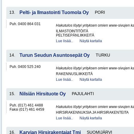
13.
Pelti- ja Ilmastointi Tuomola Oy
PORI
Puh. 0400 864 031
Hakutulos löytyi yrityksen omien www-sivujen ka
ILMASTOINTITÖITÄ
PELTISEPÄNLIIKKEITÄ
Lue lisää..
Näytä kartalla
14.
Turun Seudun Asuntosepät Oy
TURKU
Puh. 0400 525 240
Hakutulos löytyi yrityksen omien www-sivujen ka
RAKENNUSLIIKKEITÄ
Lue lisää..
Näytä kartalla
15.
Nilsiän Hirsituote Oy
PAJULAHTI
Puh. (017) 461 4488
Hakutulos löytyi yrityksen omien www-sivujen ka
Faksi (017) 461 4459
HIRSIRAKENNUKSIA JA HIRSIRAKENTEITA
Lue lisää..
Näytä kartalla
16.
Karvian Hirsirakentajat Tmi
SUOMIJÄRVI