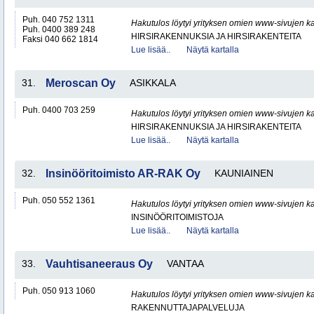
Puh. 040 752 1311
Hakutulos löytyi yrityksen omien www-sivujen ka
Puh. 0400 389 248
HIRSIRAKENNUKSIA JA HIRSIRAKENTEITA
Faksi 040 662 1814
Lue lisää..
Näytä kartalla
31.
Meroscan Oy
ASIKKALA
Puh. 0400 703 259
Hakutulos löytyi yrityksen omien www-sivujen ka
HIRSIRAKENNUKSIA JA HIRSIRAKENTEITA
Lue lisää..
Näytä kartalla
32.
Insinööritoimisto AR-RAK Oy
KAUNIAINEN
Puh. 050 552 1361
Hakutulos löytyi yrityksen omien www-sivujen ka
INSINÖÖRITOIMISTOJA
Lue lisää..
Näytä kartalla
33.
Vauhtisaneeraus Oy
VANTAA
Puh. 050 913 1060
Hakutulos löytyi yrityksen omien www-sivujen ka
RAKENNUTTAJAPALVELUJA