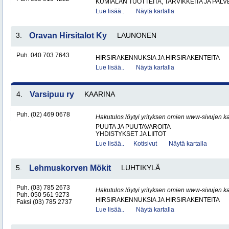
KUMIALAN TUOTTEITA, TARVIKKEITA JA PAL
Lue lisää..
Näytä kartalla
3.
Oravan Hirsitalot Ky
LAUNONEN
Puh. 040 703 7643
HIRSIRAKENNUKSIA JA HIRSIRAKENTEITA
Lue lisää..
Näytä kartalla
4.
Varsipuu ry
KAARINA
Puh. (02) 469 0678
Hakutulos löytyi yrityksen omien www-sivujen ka
PUUTA JA PUUTAVAROITA
YHDISTYKSET JA LIITOT
Lue lisää..
Kotisivut
Näytä kartalla
5.
Lehmuskorven Mökit
LUHTIKYLÄ
Puh. (03) 785 2673
Hakutulos löytyi yrityksen omien www-sivujen ka
Puh. 050 561 9273
HIRSIRAKENNUKSIA JA HIRSIRAKENTEITA
Faksi (03) 785 2737
Lue lisää..
Näytä kartalla