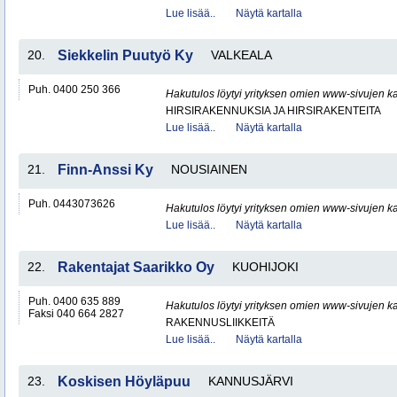
Lue lisää..
Näytä kartalla
20.
Siekkelin Puutyö Ky
VALKEALA
Puh. 0400 250 366
Hakutulos löytyi yrityksen omien www-sivujen ka
HIRSIRAKENNUKSIA JA HIRSIRAKENTEITA
Lue lisää..
Näytä kartalla
21.
Finn-Anssi Ky
NOUSIAINEN
Puh. 0443073626
Hakutulos löytyi yrityksen omien www-sivujen ka
Lue lisää..
Näytä kartalla
22.
Rakentajat Saarikko Oy
KUOHIJOKI
Puh. 0400 635 889
Hakutulos löytyi yrityksen omien www-sivujen ka
Faksi 040 664 2827
RAKENNUSLIIKKEITÄ
Lue lisää..
Näytä kartalla
23.
Koskisen Höyläpuu
KANNUSJÄRVI