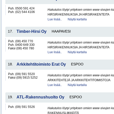
Puh. 0500 591 424
Hakutulos löytyi yrityksen omien www-sivujen ka
Puh. (02) 544 4106
HIRSIRAKENNUKSIA JA HIRSIRAKENTEITA
Lue lisää..
Näytä kartalla
17.
Timber-Hirsi Oy
HAAPAVESI
Puh. (08) 450 770
Hakutulos löytyi yrityksen omien www-sivujen ka
Puh. 0400 649 330
HIRSIRAKENNUKSIA JA HIRSIRAKENTEITA
Faksi (08) 450 780
Lue lisää..
Näytä kartalla
18.
Arkkitehtitoimisto Erat Oy
ESPOO
Puh. (09) 591 5520
Hakutulos löytyi yrityksen omien www-sivujen ka
Faksi (09) 5915 5252
ARKKITEHTEJÄ JA ARKKITEHTITOIMISTOJA
Lue lisää..
Näytä kartalla
19.
ATL-Rakennushuolto Oy
ESPOO
Puh. (09) 591 5526
Hakutulos löytyi yrityksen omien www-sivujen ka
RAKENNUSLIIKKEITÄ