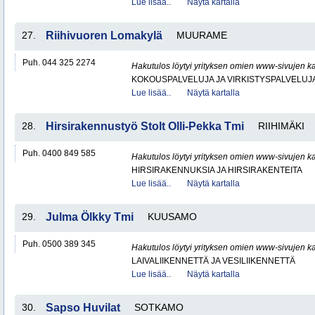
Lue lisää..
Näytä kartalla
27.
Riihivuoren Lomakylä
MUURAME
Puh. 044 325 2274
Hakutulos löytyi yrityksen omien www-sivujen ka
KOKOUSPALVELUJA JA VIRKISTYSPALVELUJ
Lue lisää..
Näytä kartalla
28.
Hirsirakennustyö Stolt Olli-Pekka Tmi
RIIHIMÄKI
Puh. 0400 849 585
Hakutulos löytyi yrityksen omien www-sivujen ka
HIRSIRAKENNUKSIA JA HIRSIRAKENTEITA
Lue lisää..
Näytä kartalla
29.
Julma Ölkky Tmi
KUUSAMO
Puh. 0500 389 345
Hakutulos löytyi yrityksen omien www-sivujen ka
LAIVALIIKENNETTÄ JA VESILIIKENNETTÄ
Lue lisää..
Näytä kartalla
30.
Sapso Huvilat
SOTKAMO