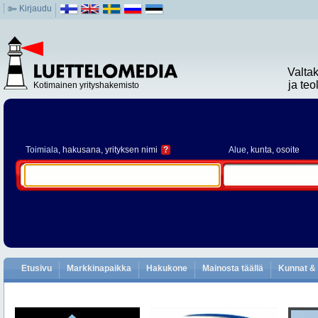
Kirjaudu
Valta
ja te
Kotimainen yrityshakemisto
Toimiala
, hakusana, yrityksen nimi
?
Alue
, kunta, osoite
Etusivu
Markkinapaikka
Hakukone
Mainosta täällä
Kunnat & 