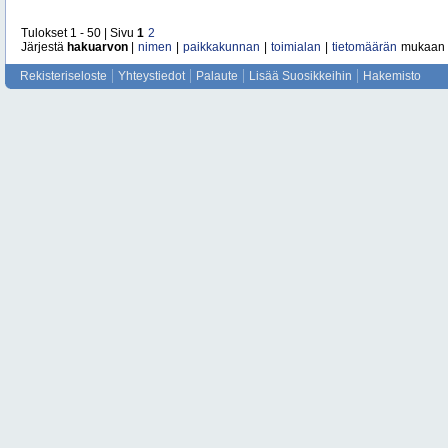
Tulokset 1 - 50 | Sivu
1
2
Järjestä
hakuarvon
|
nimen
|
paikkakunnan
|
toimialan
|
tietomäärän
mukaan
Rekisteriseloste
Yhteystiedot
Palaute
Lisää Suosikkeihin
Hakemisto