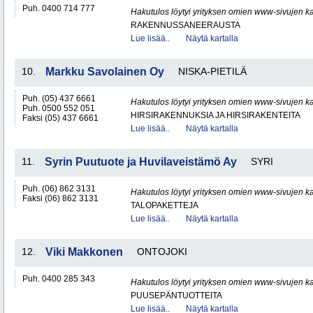
Puh. 0400 714 777
Hakutulos löytyi yrityksen omien www-sivujen ka
RAKENNUSSANEERAUSTA
Lue lisää..
Näytä kartalla
10.
Markku Savolainen Oy
NISKA-PIETILÄ
Puh. (05) 437 6661
Hakutulos löytyi yrityksen omien www-sivujen ka
Puh. 0500 552 051
HIRSIRAKENNUKSIA JA HIRSIRAKENTEITA
Faksi (05) 437 6661
Lue lisää..
Näytä kartalla
11.
Syrin Puutuote ja Huvilaveistämö Ay
SYRI
Puh. (06) 862 3131
Hakutulos löytyi yrityksen omien www-sivujen ka
Faksi (06) 862 3131
TALOPAKETTEJA
Lue lisää..
Näytä kartalla
12.
Viki Makkonen
ONTOJOKI
Puh. 0400 285 343
Hakutulos löytyi yrityksen omien www-sivujen ka
PUUSEPÄNTUOTTEITA
Lue lisää..
Näytä kartalla