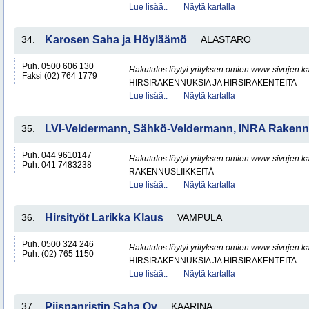
Lue lisää..
Näytä kartalla
34.
Karosen Saha ja Höyläämö
ALASTARO
Puh. 0500 606 130
Hakutulos löytyi yrityksen omien www-sivujen ka
Faksi (02) 764 1779
HIRSIRAKENNUKSIA JA HIRSIRAKENTEITA
Lue lisää..
Näytä kartalla
35.
LVI-Veldermann, Sähkö-Veldermann, INRA Raken
Puh. 044 9610147
Hakutulos löytyi yrityksen omien www-sivujen ka
Puh. 041 7483238
RAKENNUSLIIKKEITÄ
Lue lisää..
Näytä kartalla
36.
Hirsityöt Larikka Klaus
VAMPULA
Puh. 0500 324 246
Hakutulos löytyi yrityksen omien www-sivujen ka
Puh. (02) 765 1150
HIRSIRAKENNUKSIA JA HIRSIRAKENTEITA
Lue lisää..
Näytä kartalla
37.
Piispanristin Saha Oy
KAARINA