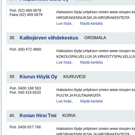
Puh. (02) 469 0678
Hakutulos löytyi yrityksen omien www-sivujen ka
Faksi (02) 469 0679
HIRSIRAKENNUKSIA JA HIRSIRAKENTEITA
Lue lisää..
Näytä kartalla
38.
Kalliojärven viihdekeskus
ORISMALA
Puh. (06) 472 4860
Hakutulos löytyi yrityksen omien www-sivujen ka
KOKOUSPALVELUJA JA VIRKISTYSPALVELUJ
Lue lisää..
Näytä kartalla
39.
Kiurun Höylä Oy
KIURUVESI
Puh. 0400 188 583
Hakutulos löytyi yrityksen omien www-sivujen ka
Puh. 040 418 8520
PUUTA JA PUUTAVAROITA
Lue lisää..
Näytä kartalla
40.
Korian Hirsi Tmi
KORIA
Puh. 0400 657 766
Hakutulos löytyi yrityksen omien www-sivujen ka
HIRSIRAKENNUKSIA JA HIRSIRAKENTEITA