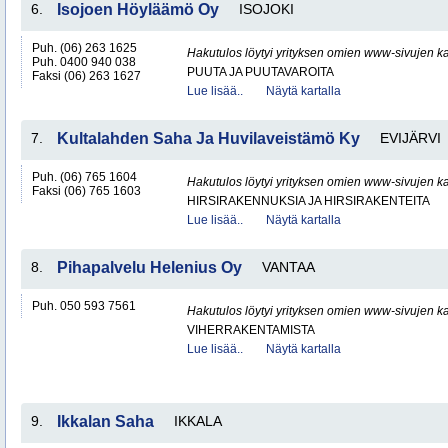
6.
Isojoen Höyläämö Oy
ISOJOKI
Puh. (06) 263 1625
Hakutulos löytyi yrityksen omien www-sivujen ka
Puh. 0400 940 038
PUUTA JA PUUTAVAROITA
Faksi (06) 263 1627
Lue lisää..
Näytä kartalla
7.
Kultalahden Saha Ja Huvilaveistämö Ky
EVIJÄRVI
Puh. (06) 765 1604
Hakutulos löytyi yrityksen omien www-sivujen ka
Faksi (06) 765 1603
HIRSIRAKENNUKSIA JA HIRSIRAKENTEITA
Lue lisää..
Näytä kartalla
8.
Pihapalvelu Helenius Oy
VANTAA
Puh. 050 593 7561
Hakutulos löytyi yrityksen omien www-sivujen ka
VIHERRAKENTAMISTA
Lue lisää..
Näytä kartalla
9.
Ikkalan Saha
IKKALA