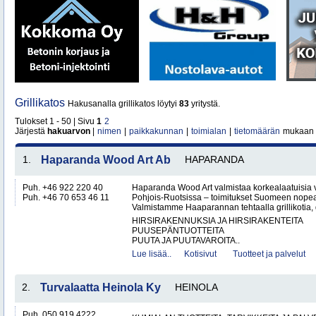
Grillikatos
Hakusanalla grillikatos löytyi
83
yritystä.
Tulokset 1 - 50 | Sivu
1
2
Järjestä
hakuarvon
|
nimen
|
paikkakunnan
|
toimialan
|
tietomäärän
mukaan
1.
Haparanda Wood Art Ab
HAPARANDA
Puh. +46 922 220 40
Haparanda Wood Art valmistaa korkealaatuisia
Puh. +46 70 653 46 11
Pohjois-Ruotsissa – toimitukset Suomeen nopeast
Valmistamme Haaparannan tehtaalla grillikotia, g
HIRSIRAKENNUKSIA JA HIRSIRAKENTEITA
PUUSEPÄNTUOTTEITA
PUUTA JA PUUTAVAROITA..
Lue lisää..
Kotisivut
Tuotteet ja palvelut
2.
Turvalaatta Heinola Ky
HEINOLA
Puh. 050 919 4222