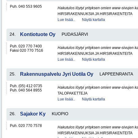
Puh. 040 553 9605
Hakutulos löytyi yrityksen omien www-sivujen ka
HIRSIRAKENNUKSIA JA HIRSIRAKENTEITA
Lue lisää..
Näytä kartalla
24.
Kontiotuote Oy
PUDASJÄRVI
Puh. 020 770 7400
Hakutulos löytyi yrityksen omien www-sivujen ka
Faksi 020 770 7516
HIRSIRAKENNUKSIA JA HIRSIRAKENTEITA
Lue lisää..
Näytä kartalla
25.
Rakennuspalvelu Jyri Uotila Oy
LAPPEENRANTA
Puh. (05) 412 0735
Hakutulos löytyi yrityksen omien www-sivujen ka
Puh. 040 564 8955
TALOPAKETTEJA
Lue lisää..
Näytä kartalla
26.
Sajakor Ky
KUOPIO
Puh. 020 770 7578
Hakutulos löytyi yrityksen omien www-sivujen ka
HIRSIRAKENNUKSIA JA HIRSIRAKENTEITA