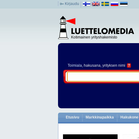
Kirjaudu
Kotimainen yrityshakemisto
Toimiala
, hakusana, yrityksen nimi
?
Etusivu
Markkinapaikka
Hakukone