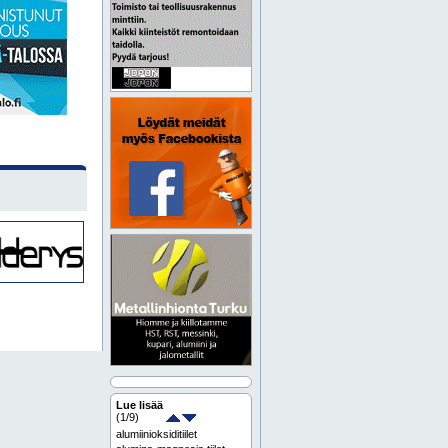
Lue lisää
(
1
/9)
alumiinioksiditiilet