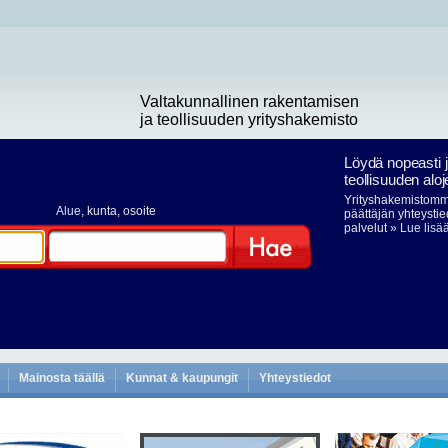
Valtakunnallinen rakentamisen
ja teollisuuden yrityshakemisto
Löydä nopeasti 
teollisuuden aloj
Yrityshakemistomme
Alue
, kunta, osoite
päättäjän yhteystie
palvelut
» Lue lisä
Hae
Mainosta täällä
Kunnat & kaupungit
Yhteystiedot