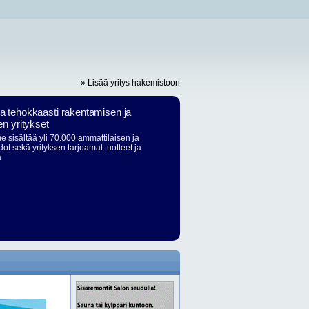
» Lisää yritys hakemistoon
ja tehokkaasti rakentamisen ja
en yritykset
 sisältää yli 70.000 ammattilaisen ja
dot sekä yrityksen tarjoamat tuotteet ja
ä