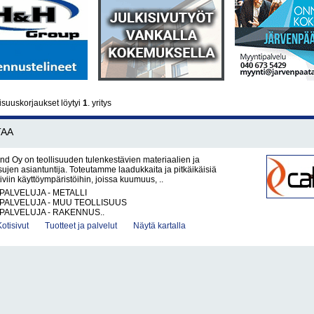
isuuskorjaukset löytyi
1
. yritys
TAA
nd Oy on teollisuuden tulenkestävien materiaalien ja
sujen asiantuntija. Toteutamme laadukkaita ja pitkäikäisiä
iviin käyttöympäristöihin, joissa kuumuus, ..
PALVELUJA - METALLI
PALVELUJA - MUU TEOLLISUUS
PALVELUJA - RAKENNUS..
Kotisivut
Tuotteet ja palvelut
Näytä kartalla