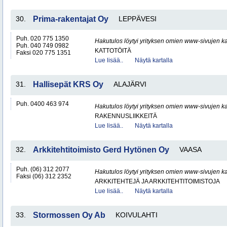
30.
Prima-rakentajat Oy
LEPPÄVESI
Puh. 020 775 1350
Hakutulos löytyi yrityksen omien www-sivujen ka
Puh. 040 749 0982
KATTOTÖITÄ
Faksi 020 775 1351
Lue lisää..
Näytä kartalla
31.
Hallisepät KRS Oy
ALAJÄRVI
Puh. 0400 463 974
Hakutulos löytyi yrityksen omien www-sivujen ka
RAKENNUSLIIKKEITÄ
Lue lisää..
Näytä kartalla
32.
Arkkitehtitoimisto Gerd Hytönen Oy
VAASA
Puh. (06) 312 2077
Hakutulos löytyi yrityksen omien www-sivujen ka
Faksi (06) 312 2352
ARKKITEHTEJÄ JA ARKKITEHTITOIMISTOJA
Lue lisää..
Näytä kartalla
33.
Stormossen Oy Ab
KOIVULAHTI