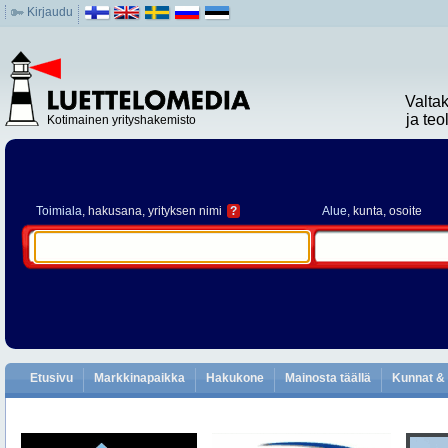
Kirjaudu
Valta
ja te
Kotimainen yrityshakemisto
Toimiala
, hakusana, yrityksen nimi
?
Alue
, kunta, osoite
Etusivu
Markkinapaikka
Hakukone
Mainosta täällä
Kunnat & 