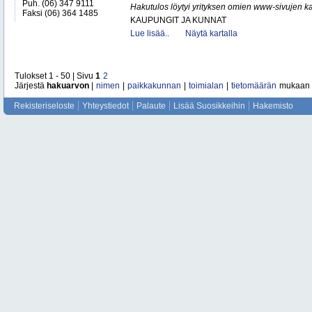
Puh. (06) 347 9111
Hakutulos löytyi yrityksen omien www-sivujen ka
Faksi (06) 364 1485
KAUPUNGIT JA KUNNAT
Lue lisää..
Näytä kartalla
Tulokset 1 - 50 | Sivu
1
2
Järjestä
hakuarvon
|
nimen
|
paikkakunnan
|
toimialan
|
tietomäärän
mukaan
Rekisteriseloste
Yhteystiedot
Palaute
Lisää Suosikkeihin
Hakemisto