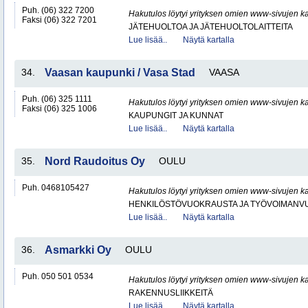
Puh. (06) 322 7200
Hakutulos löytyi yrityksen omien www-sivujen ka
Faksi (06) 322 7201
JÄTEHUOLTOA JA JÄTEHUOLTOLAITTEITA
Lue lisää..
Näytä kartalla
34.
Vaasan kaupunki / Vasa Stad
VAASA
Puh. (06) 325 1111
Hakutulos löytyi yrityksen omien www-sivujen ka
Faksi (06) 325 1006
KAUPUNGIT JA KUNNAT
Lue lisää..
Näytä kartalla
35.
Nord Raudoitus Oy
OULU
Puh. 0468105427
Hakutulos löytyi yrityksen omien www-sivujen ka
HENKILÖSTÖVUOKRAUSTA JA TYÖVOIMANV
Lue lisää..
Näytä kartalla
36.
Asmarkki Oy
OULU
Puh. 050 501 0534
Hakutulos löytyi yrityksen omien www-sivujen ka
RAKENNUSLIIKKEITÄ
Lue lisää..
Näytä kartalla