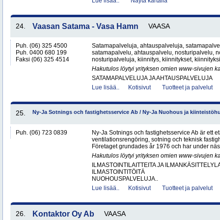
Lue lisää..
Näytä kartalla
24.
Vaasan Satama - Vasa Hamn
VAASA
Puh. (06) 325 4500
Satamapalveluja, ahtauspalveluja, satamapalvel
Puh. 0400 680 199
satamapalvelu, ahtauspalvelu, nosturipalvelu, no
Faksi (06) 325 4514
nosturipalveluja, kiinnitys, kiinnitykset, kiinnityk
Hakutulos löytyi yrityksen omien www-sivujen ka
SATAMAPALVELUJA JA AHTAUSPALVELUJA
Lue lisää..
Kotisivut
Tuotteet ja palvelut
25.
Ny-Ja Sotnings och fastighetsservice Ab / Ny-Ja Nuohous ja kiinteistöh
Puh. (06) 723 0839
Ny-Ja Sotnings och fastighetsservice Ab är ett e
ventilationsrengöring, sotning och teknisk fastig
Företaget grundades år 1976 och har under näs
Hakutulos löytyi yrityksen omien www-sivujen ka
ILMASTOINTILAITTEITA JA ILMANKÄSITTELYLA
ILMASTOINTITÖITÄ
NUOHOUSPALVELUJA..
Lue lisää..
Kotisivut
Tuotteet ja palvelut
26.
Kontaktor Oy Ab
VAASA