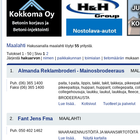
Maalahti
Hakusanalla maalahti löytyi
55
yritystä.
Tulokset 1 - 50 | Sivu
1
2
Järjestä
hakuarvon
|
nimen
|
paikkakunnan
|
toimialan
|
tietomäärän
mukaan
1.
Almanda Reklambroderi - Mainosbrodeeraus
MAL
Puh. (06) 365 1400
paita, t-paita, lippis, takki, takit, takkeja, pikeepa
Faksi (06) 365 1400
pikeepaitoja, huppari, hupparit, collegepaita, c
collegehousuja, laukku, laukut, laukkuja, fleece, s
BRODEERAUSTA
Lue lisää..
Kotisivut
Tuotteet ja palvelut
2.
Fant Jens Fma
MAALAHTI
Puh. 050 402 1462
MAARAKENNUSTÖITÄ JA MAANSIIRTOTÖITÄ
Lue lisää..
Näytä kartalla