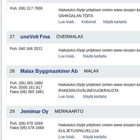
Puh. (06) 317 7900
Hakutulos löytyi yrityksen omien www-sivujen ka
SÄHKÖALAN TÖITÄ
Lue lisää..
Kotisivut
Näytä kartalla
27.
uneVolt Fma
ÖVERMALAX
Puh. 040 166 3522
Hakutulos löytyi yrityksen omien www-sivujen ka
Lue lisää..
Näytä kartalla
28.
Malax Byggmaskiner Ab
MALAX
Puh. (06) 365 1880
Hakutulos löytyi yrityksen omien www-sivujen ka
Puh. 0500 161 817
RAKENNUSVÄLINEVUOKRAUSTA
Faksi (06) 365 1881
Lue lisää..
Näytä kartalla
29.
Jemimar Oy
MERIKAARTO
Puh. (06) 478 1669
Hakutulos löytyi yrityksen omien www-sivujen ka
Faksi (06) 478 1669
KULJETUSPALVELUJA
Lue lisää..
Näytä kartalla