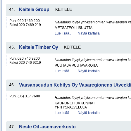
44.
Keitele Group
KEITELE
Puh. 020 7469 200
Hakutulos löytyi yrityksen omien www-sivujen ka
Faksi 020 7469 219
METSÄTEOLLISUUTTA
Lue lisää..
Näytä kartalla
45.
Keitele Timber Oy
KEITELE
Puh. 020 746 9200
Hakutulos löytyi yrityksen omien www-sivujen ka
Faksi 020 746 9219
PUUTA JA PUUTAVAROITA
Lue lisää..
Näytä kartalla
46.
Vaasanseudun Kehitys Oy Vasaregionens Utveck
Puh. (06) 317 7600
Hakutulos löytyi yrityksen omien www-sivujen ka
KAUPUNGIT JA KUNNAT
YRITYSPALVELUJA
Lue lisää..
Näytä kartalla
47.
Neste Oil -asemaverkosto