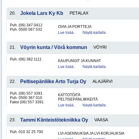
20.
Jokela Lars Ky Kb
PETALAX
Puh. (06) 347 0412
OVIA JA PORTTEJA
Puh. 0500 567 532
Lue lisää..
Näytä kartalla
21.
Vöyrin kunta / Vörå kommun
VÖYRI
Puh. (06) 382 1111
KAUPUNGIT JA KUNNAT
Lue lisää..
Näytä kartalla
22.
Peltisepänliike Arto Turja Oy
ALAJÄRVI
Puh. (06) 557 3391
KATTOTÖITÄ
Puh. 0500 367 010
PELTISEPÄNLIIKKEITÄ
Faksi (06) 557 3391
Lue lisää..
Näytä kartalla
23.
Tammi Kiinteistötekniikka Oy
VAASA
Puh. 010 32 25 700
LVI-ASENNUKSIA JA LVI-KORJAUKSIA