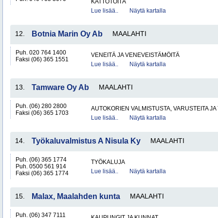
KATTOTÖITÄ
Lue lisää..
Näytä kartalla
12.
Botnia Marin Oy Ab
MAALAHTI
Puh. 020 764 1400
VENEITÄ JA VENEVEISTÄMÖITÄ
Faksi (06) 365 1551
Lue lisää..
Näytä kartalla
13.
Tamware Oy Ab
MAALAHTI
Puh. (06) 280 2800
AUTOKORIEN VALMISTUSTA, VARUSTEITA JA 
Faksi (06) 365 1703
Lue lisää..
Näytä kartalla
14.
Työkaluvalmistus A Nisula Ky
MAALAHTI
Puh. (06) 365 1774
TYÖKALUJA
Puh. 0500 561 914
Lue lisää..
Näytä kartalla
Faksi (06) 365 1774
15.
Malax, Maalahden kunta
MAALAHTI
Puh. (06) 347 7111
KAUPUNGIT JA KUNNAT