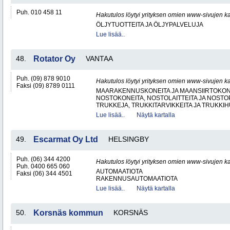
Puh. 010 458 11
Hakutulos löytyi yrityksen omien www-sivujen ka
ÖLJYTUOTTEITA JA ÖLJYPALVELUJA
Lue lisää..
48.
Rotator Oy
VANTAA
Puh. (09) 878 9010
Hakutulos löytyi yrityksen omien www-sivujen ka
Faksi (09) 8789 0111
MAARAKENNUSKONEITA JA MAANSIIRTOKONE
NOSTOKONEITA, NOSTOLAITTEITA JA NOST
TRUKKEJA, TRUKKITARVIKKEITA JA TRUKKI
Lue lisää..
Näytä kartalla
49.
Escarmat Oy Ltd
HELSINGBY
Puh. (06) 344 4200
Hakutulos löytyi yrityksen omien www-sivujen ka
Puh. 0400 665 060
AUTOMAATIOTA
Faksi (06) 344 4501
RAKENNUSAUTOMAATIOTA
Lue lisää..
Näytä kartalla
50.
Korsnäs kommun
KORSNÄS