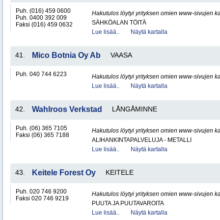
Puh. (016) 459 0600
Hakutulos löytyi yrityksen omien www-sivujen ka
Puh. 0400 392 009
SÄHKÖALAN TÖITÄ
Faksi (016) 459 0632
Lue lisää..
Näytä kartalla
41.
Mico Botnia Oy Ab
VAASA
Puh. 040 744 6223
Hakutulos löytyi yrityksen omien www-sivujen ka
Lue lisää..
Näytä kartalla
42.
Wahlroos Verkstad
LÅNGÅMINNE
Puh. (06) 365 7105
Hakutulos löytyi yrityksen omien www-sivujen ka
Faksi (06) 365 7188
ALIHANKINTAPALVELUJA - METALLI
Lue lisää..
Näytä kartalla
43.
Keitele Forest Oy
KEITELE
Puh. 020 746 9200
Hakutulos löytyi yrityksen omien www-sivujen ka
Faksi 020 746 9219
PUUTA JA PUUTAVAROITA
Lue lisää..
Näytä kartalla