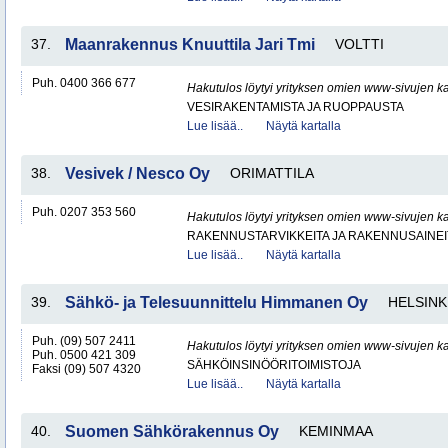
37.
Maanrakennus Knuuttila Jari Tmi
VOLTTI
Puh. 0400 366 677
Hakutulos löytyi yrityksen omien www-sivujen ka
VESIRAKENTAMISTA JA RUOPPAUSTA
Lue lisää..
Näytä kartalla
38.
Vesivek / Nesco Oy
ORIMATTILA
Puh. 0207 353 560
Hakutulos löytyi yrityksen omien www-sivujen ka
RAKENNUSTARVIKKEITA JA RAKENNUSAINEI
Lue lisää..
Näytä kartalla
39.
Sähkö- ja Telesuunnittelu Himmanen Oy
HELSINK
Puh. (09) 507 2411
Hakutulos löytyi yrityksen omien www-sivujen ka
Puh. 0500 421 309
SÄHKÖINSINÖÖRITOIMISTOJA
Faksi (09) 507 4320
Lue lisää..
Näytä kartalla
40.
Suomen Sähkörakennus Oy
KEMINMAA