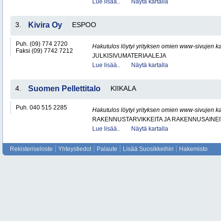
Lue lisää..
Näytä kartalla
3.
Kivira Oy
ESPOO
Puh. (09) 774 2720
Hakutulos löytyi yrityksen omien www-sivujen ka
Faksi (09) 7742 7212
JULKISIVUMATERIAALEJA
Lue lisää..
Näytä kartalla
4.
Suomen Pellettitalo
KIIKALA
Puh. 040 515 2285
Hakutulos löytyi yrityksen omien www-sivujen ka
RAKENNUSTARVIKKEITA JA RAKENNUSAINEI
Lue lisää..
Näytä kartalla
Rekisteriseloste
Yhteystiedot
Palaute
Lisää Suosikkeihin
Hakemisto