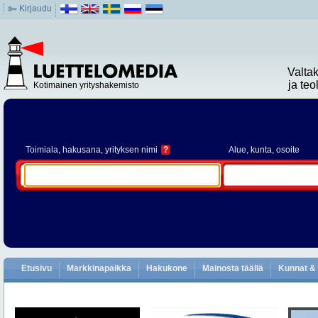
Kirjaudu
Valta
ja te
Kotimainen yrityshakemisto
Toimiala
, hakusana, yrityksen nimi
?
Alue
, kunta, osoite
Etusivu
Markkinapaikka
Hakukone
Mainosta täällä
Kunnat & 