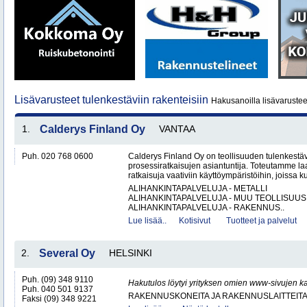
Lisävarusteet tulenkestäviin rakenteisiin
Hakusanoilla lisävarusteet
1.
Calderys Finland Oy
VANTAA
Puh. 020 768 0600
Calderys Finland Oy on teollisuuden tulenkestäv
prosessiratkaisujen asiantuntija. Toteutamme laa
ratkaisuja vaativiin käyttöympäristöihin, joissa k
ALIHANKINTAPALVELUJA - METALLI
ALIHANKINTAPALVELUJA - MUU TEOLLISUUS
ALIHANKINTAPALVELUJA - RAKENNUS..
Lue lisää..
Kotisivut
Tuotteet ja palvelut
2.
Several Oy
HELSINKI
Puh. (09) 348 9110
Hakutulos löytyi yrityksen omien www-sivujen ka
Puh. 040 501 9137
RAKENNUSKONEITA JA RAKENNUSLAITTEIT
Faksi (09) 348 9221