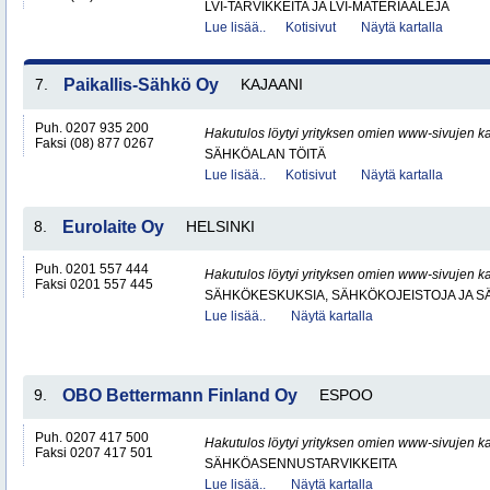
LVI-TARVIKKEITA JA LVI-MATERIAALEJA
Lue lisää..
Kotisivut
Näytä kartalla
7.
Paikallis-Sähkö Oy
KAJAANI
Puh. 0207 935 200
Hakutulos löytyi yrityksen omien www-sivujen ka
Faksi (08) 877 0267
SÄHKÖALAN TÖITÄ
Lue lisää..
Kotisivut
Näytä kartalla
8.
Eurolaite Oy
HELSINKI
Puh. 0201 557 444
Hakutulos löytyi yrityksen omien www-sivujen ka
Faksi 0201 557 445
SÄHKÖKESKUKSIA, SÄHKÖKOJEISTOJA JA S
Lue lisää..
Näytä kartalla
9.
OBO Bettermann Finland Oy
ESPOO
Puh. 0207 417 500
Hakutulos löytyi yrityksen omien www-sivujen ka
Faksi 0207 417 501
SÄHKÖASENNUSTARVIKKEITA
Lue lisää..
Näytä kartalla