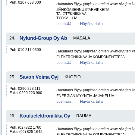
Puh. 0207 638 000
Hakutulos löytyi yrityksen omien www-sivujen ka
SÄHKÖASENNUSTARVIKKEITA
TALOTEKNIIKKAA
TYÖKALUJA
Lue lisää..
Näytä kartalla
24.
Nylund-Group Oy Ab
MASALA
Puh. 010 217 0300
Hakutulos löytyi yrityksen omien www-sivujen ka
ELEKTRONIIKKAA JA KOMPONENTTEJA
Lue lisää..
Näytä kartalla
25.
Savon Voima Oyj
KUOPIO
Puh. 0290 223 111
Hakutulos löytyi yrityksen omien www-sivujen ka
Faksi 0290 223 900
ENERGIAN MYYNTIÄ JA JAKELUA
Lue lisää..
Näytä kartalla
26.
Kouluelektroniikka Oy
RAUMA
Puh. (02) 822 1760
Hakutulos löytyi yrityksen omien www-sivujen ka
Faksi (02) 825 1645
ELEKTRONIIKKAA JA KOMPONENTTEJA