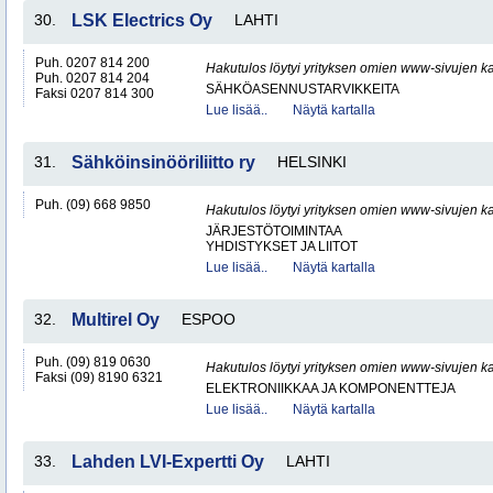
30.
LSK Electrics Oy
LAHTI
Puh. 0207 814 200
Hakutulos löytyi yrityksen omien www-sivujen ka
Puh. 0207 814 204
SÄHKÖASENNUSTARVIKKEITA
Faksi 0207 814 300
Lue lisää..
Näytä kartalla
31.
Sähköinsinööriliitto ry
HELSINKI
Puh. (09) 668 9850
Hakutulos löytyi yrityksen omien www-sivujen ka
JÄRJESTÖTOIMINTAA
YHDISTYKSET JA LIITOT
Lue lisää..
Näytä kartalla
32.
Multirel Oy
ESPOO
Puh. (09) 819 0630
Hakutulos löytyi yrityksen omien www-sivujen ka
Faksi (09) 8190 6321
ELEKTRONIIKKAA JA KOMPONENTTEJA
Lue lisää..
Näytä kartalla
33.
Lahden LVI-Expertti Oy
LAHTI