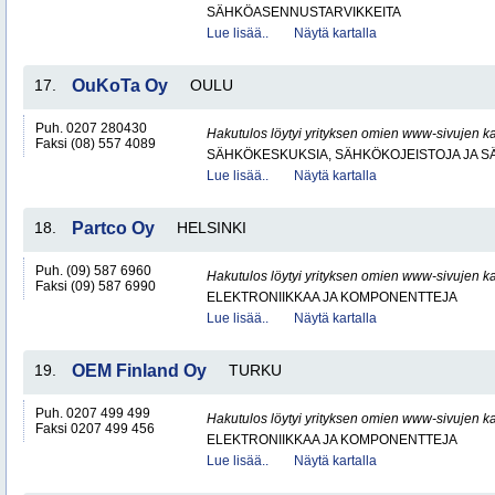
SÄHKÖASENNUSTARVIKKEITA
Lue lisää..
Näytä kartalla
17.
OuKoTa Oy
OULU
Puh. 0207 280430
Hakutulos löytyi yrityksen omien www-sivujen ka
Faksi (08) 557 4089
SÄHKÖKESKUKSIA, SÄHKÖKOJEISTOJA JA S
Lue lisää..
Näytä kartalla
18.
Partco Oy
HELSINKI
Puh. (09) 587 6960
Hakutulos löytyi yrityksen omien www-sivujen ka
Faksi (09) 587 6990
ELEKTRONIIKKAA JA KOMPONENTTEJA
Lue lisää..
Näytä kartalla
19.
OEM Finland Oy
TURKU
Puh. 0207 499 499
Hakutulos löytyi yrityksen omien www-sivujen ka
Faksi 0207 499 456
ELEKTRONIIKKAA JA KOMPONENTTEJA
Lue lisää..
Näytä kartalla