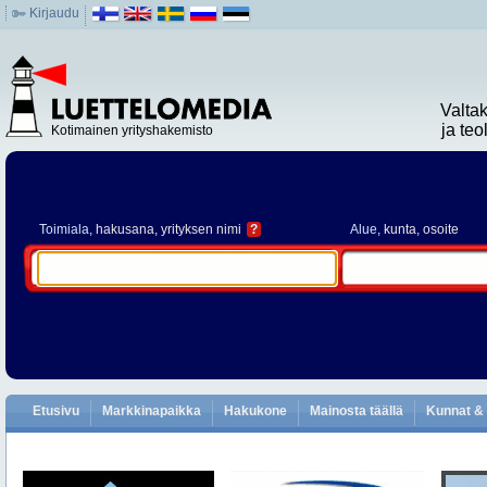
Kirjaudu
Valta
ja te
Kotimainen yrityshakemisto
Toimiala
, hakusana, yrityksen nimi
?
Alue
, kunta, osoite
Etusivu
Markkinapaikka
Hakukone
Mainosta täällä
Kunnat & 