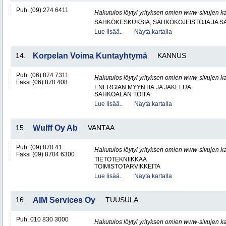
Puh. (09) 274 6411
Hakutulos löytyi yrityksen omien www-sivujen ka
SÄHKÖKESKUKSIA, SÄHKÖKOJEISTOJA JA S
Lue lisää..
Näytä kartalla
14.
Korpelan Voima Kuntayhtymä
KANNUS
Puh. (06) 874 7311
Hakutulos löytyi yrityksen omien www-sivujen ka
Faksi (06) 870 408
ENERGIAN MYYNTIÄ JA JAKELUA
SÄHKÖALAN TÖITÄ
Lue lisää..
Näytä kartalla
15.
Wulff Oy Ab
VANTAA
Puh. (09) 870 41
Hakutulos löytyi yrityksen omien www-sivujen ka
Faksi (09) 8704 6300
TIETOTEKNIIKKAA
TOIMISTOTARVIKKEITA
Lue lisää..
Näytä kartalla
16.
AIM Services Oy
TUUSULA
Puh. 010 830 3000
Hakutulos löytyi yrityksen omien www-sivujen ka