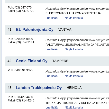
Puh. (03) 647 070
Hakutulos löytyi yrityksen omien www-sivujen ka
Faksi (03) 647 0720
ELEKTRONIIKKAA JA KOMPONENTTEJA
Lue lisää..
Näytä kartalla
41.
BL-Palontorjunta Oy
VANTAA
Puh. 020 845 0920
Hakutulos löytyi yrityksen omien www-sivujen ka
Faksi (09) 854 3181
PALOTURVALLISUUSVÄLINEITÄ JA PELASTU
Lue lisää..
Näytä kartalla
42.
Cenic Finland Oy
TAMPERE
Puh. 040 591 3395
Hakutulos löytyi yrityksen omien www-sivujen ka
Lue lisää..
Näytä kartalla
43.
Lahden Trukkipalvelu Oy
HEINOLA
Puh. 010 420 4430
Hakutulos löytyi yrityksen omien www-sivujen ka
Faksi (03) 714 4245
TRUKKEJA, TRUKKITARVIKKEITA JA TRUKKI
Lue lisää..
Näytä kartalla