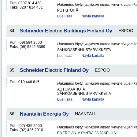
Puh. 0207 814 430
Hakutulos löytyi yrityksen omien www-sivujen ka
Faksi 0207 814 431
PUTKITÖITÄ
Lue lisää..
Näytä kartalla
34.
Schneider Electric Buildings Finland Oy
ESPOO
Puh. (09) 584 2500
Hakutulos löytyi yrityksen omien www-sivujen ka
Faksi (09) 5842 5399
SÄHKÖASENNUSTARVIKKEITA
Lue lisää..
Näytä kartalla
35.
Schneider Electric Finland Oy
ESPOO
Puh. 010 446 615
Hakutulos löytyi yrityksen omien www-sivujen ka
AUTOMAATIOTA
SÄHKÖASENNUSTARVIKKEITA
Lue lisää..
Näytä kartalla
36.
Naantalin Energia Oy
NAANTALI
Puh. (02) 436 2900
Hakutulos löytyi yrityksen omien www-sivujen ka
Faksi (02) 436 2910
ENERGIAN MYYNTIÄ JA JAKELUA