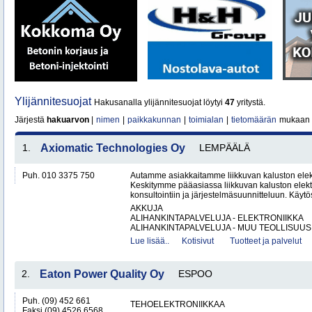
Ylijännitesuojat
Hakusanalla ylijännitesuojat löytyi
47
yritystä.
Järjestä
hakuarvon
|
nimen
|
paikkakunnan
|
toimialan
|
tietomäärän
mukaan
1.
Axiomatic Technologies Oy
LEMPÄÄLÄ
Puh. 010 3375 750
Autamme asiakkaitamme liikkuvan kaluston elekt
Keskitymme pääasiassa liikkuvan kaluston elekt
konsultointiin ja järjestelmäsuunnitteluun. Käy
AKKUJA
ALIHANKINTAPALVELUJA - ELEKTRONIIKKA
ALIHANKINTAPALVELUJA - MUU TEOLLISUUS.
Lue lisää..
Kotisivut
Tuotteet ja palvelut
2.
Eaton Power Quality Oy
ESPOO
Puh. (09) 452 661
TEHOELEKTRONIIKKAA
Faksi (09) 4526 6568