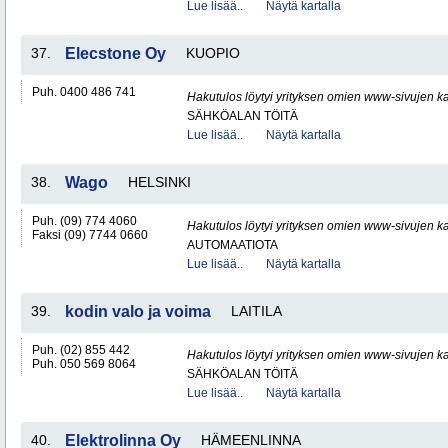
Lue lisää..
Näytä kartalla
37.
Elecstone Oy
KUOPIO
Puh. 0400 486 741
Hakutulos löytyi yrityksen omien www-sivujen ka
SÄHKÖALAN TÖITÄ
Lue lisää..
Näytä kartalla
38.
Wago
HELSINKI
Puh. (09) 774 4060
Hakutulos löytyi yrityksen omien www-sivujen ka
Faksi (09) 7744 0660
AUTOMAATIOTA
Lue lisää..
Näytä kartalla
39.
kodin valo ja voima
LAITILA
Puh. (02) 855 442
Hakutulos löytyi yrityksen omien www-sivujen ka
Puh. 050 569 8064
SÄHKÖALAN TÖITÄ
Lue lisää..
Näytä kartalla
40.
Elektrolinna Oy
HÄMEENLINNA