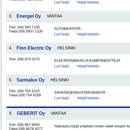
Lue lisää..
Näytä kartalla
3.
Energel Oy
VANTAA
Puh. (09) 540 7130
AUTOMAATIOTA
Faksi (09) 5407 1330
Lue lisää..
Näytä kartalla
4.
Finn Electric Oy
HELSINKI
Puh. (09) 870 0270
ELEKTRONIIKKAA JA KOMPONENTTEJA
Lue lisää..
Näytä kartalla
5.
Sarmalux Oy
HELSINKI
Puh. (09) 754 3233
SÄHKÖASENNUSTARVIKKEITA
Faksi (09) 754 4209
Lue lisää..
Näytä kartalla
6.
GEBERIT Oy
VANTAA
Puh. (09) 867 8450
Hakutulos löytyi yrityksen omien www-sivujen ka
Faksi (09) 8678 4577