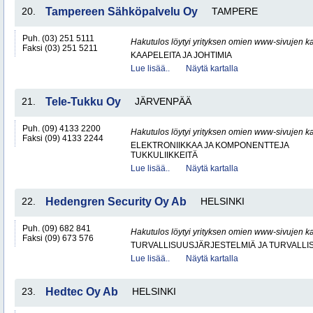
20.
Tampereen Sähköpalvelu Oy
TAMPERE
Puh. (03) 251 5111
Hakutulos löytyi yrityksen omien www-sivujen ka
Faksi (03) 251 5211
KAAPELEITA JA JOHTIMIA
Lue lisää..
Näytä kartalla
21.
Tele-Tukku Oy
JÄRVENPÄÄ
Puh. (09) 4133 2200
Hakutulos löytyi yrityksen omien www-sivujen ka
Faksi (09) 4133 2244
ELEKTRONIIKKAA JA KOMPONENTTEJA
TUKKULIIKKEITÄ
Lue lisää..
Näytä kartalla
22.
Hedengren Security Oy Ab
HELSINKI
Puh. (09) 682 841
Hakutulos löytyi yrityksen omien www-sivujen ka
Faksi (09) 673 576
TURVALLISUUSJÄRJESTELMIÄ JA TURVALL
Lue lisää..
Näytä kartalla
23.
Hedtec Oy Ab
HELSINKI