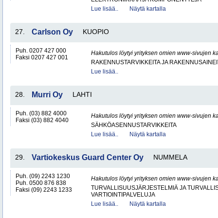
Lue lisää..
Näytä kartalla
27.
Carlson Oy
KUOPIO
Puh. 0207 427 000
Hakutulos löytyi yrityksen omien www-sivujen ka
Faksi 0207 427 001
RAKENNUSTARVIKKEITA JA RAKENNUSAINEI
Lue lisää..
28.
Murri Oy
LAHTI
Puh. (03) 882 4000
Hakutulos löytyi yrityksen omien www-sivujen ka
Faksi (03) 882 4040
SÄHKÖASENNUSTARVIKKEITA
Lue lisää..
Näytä kartalla
29.
Vartiokeskus Guard Center Oy
NUMMELA
Puh. (09) 2243 1230
Hakutulos löytyi yrityksen omien www-sivujen ka
Puh. 0500 876 838
TURVALLISUUSJÄRJESTELMIÄ JA TURVALL
Faksi (09) 2243 1233
VARTIOINTIPALVELUJA
Lue lisää..
Näytä kartalla