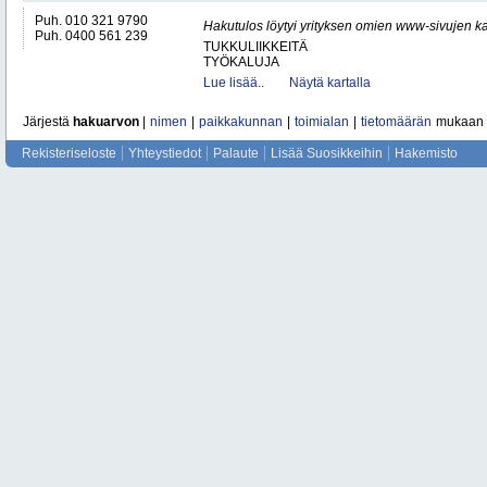
Puh. 010 321 9790
Hakutulos löytyi yrityksen omien www-sivujen ka
Puh. 0400 561 239
TUKKULIIKKEITÄ
TYÖKALUJA
Lue lisää..
Näytä kartalla
Järjestä
hakuarvon
|
nimen
|
paikkakunnan
|
toimialan
|
tietomäärän
mukaan
Rekisteriseloste
Yhteystiedot
Palaute
Lisää Suosikkeihin
Hakemisto