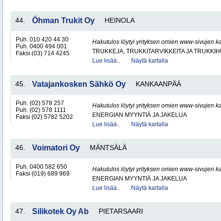
44.
Öhman Trukit Oy
HEINOLA
Puh. 010 420 44 30
Hakutulos löytyi yrityksen omien www-sivujen ka
Puh. 0400 494 001
TRUKKEJA, TRUKKITARVIKKEITA JA TRUKKI
Faksi (03) 714 4245
Lue lisää..
Näytä kartalla
45.
Vatajankosken Sähkö Oy
KANKAANPÄÄ
Puh. (02) 578 257
Hakutulos löytyi yrityksen omien www-sivujen ka
Puh. (02) 578 1111
ENERGIAN MYYNTIÄ JA JAKELUA
Faksi (02) 5782 5202
Lue lisää..
Näytä kartalla
46.
Voimatori Oy
MÄNTSÄLÄ
Puh. 0400 582 650
Hakutulos löytyi yrityksen omien www-sivujen ka
Faksi (019) 689 969
ENERGIAN MYYNTIÄ JA JAKELUA
Lue lisää..
Näytä kartalla
47.
Silikotek Oy Ab
PIETARSAARI