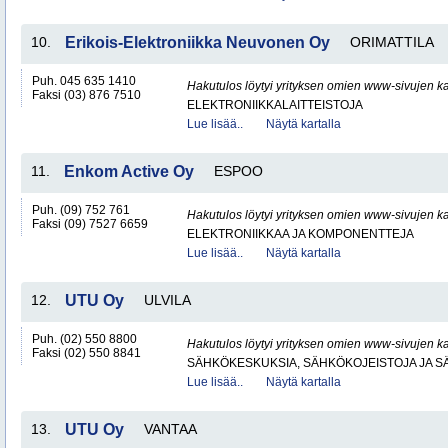
10.
Erikois-Elektroniikka Neuvonen Oy
ORIMATTILA
Puh. 045 635 1410
Hakutulos löytyi yrityksen omien www-sivujen ka
Faksi (03) 876 7510
ELEKTRONIIKKALAITTEISTOJA
Lue lisää..
Näytä kartalla
11.
Enkom Active Oy
ESPOO
Puh. (09) 752 761
Hakutulos löytyi yrityksen omien www-sivujen ka
Faksi (09) 7527 6659
ELEKTRONIIKKAA JA KOMPONENTTEJA
Lue lisää..
Näytä kartalla
12.
UTU Oy
ULVILA
Puh. (02) 550 8800
Hakutulos löytyi yrityksen omien www-sivujen ka
Faksi (02) 550 8841
SÄHKÖKESKUKSIA, SÄHKÖKOJEISTOJA JA S
Lue lisää..
Näytä kartalla
13.
UTU Oy
VANTAA