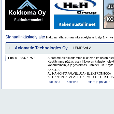
Signaalinkäsittelylaite
Hakusanalla signaalinkäsittelylaite löytyi
1
. yritys
1.
Axiomatic Technologies Oy
LEMPÄÄLÄ
Puh. 010 3375 750
Autamme asiakkaitamme liikkuvan kaluston elekt
Keskitymme pääasiassa liikkuvan kaluston elekt
konsultointiin ja järjestelmäsuunnitteluun. Käy
AKKUJA
ALIHANKINTAPALVELUJA - ELEKTRONIIKKA
ALIHANKINTAPALVELUJA - MUU TEOLLISUUS.
Lue lisää..
Kotisivut
Tuotteet ja palvelut