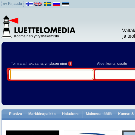
Kirjaudu
Valta
ja te
Kotimainen yrityshakemisto
Toimiala
, hakusana, yrityksen nimi
?
Alue
, kunta, osoite
Etusivu
Markkinapaikka
Hakukone
Mainosta täällä
Kunnat & 