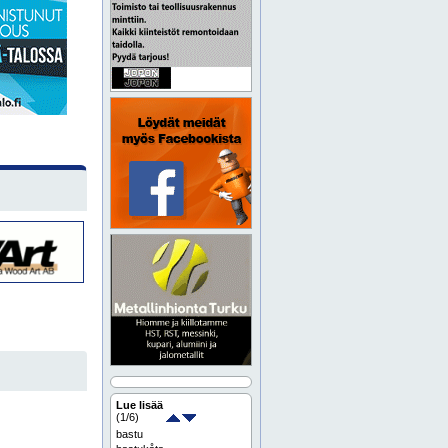
Lue lisää
(
1
/6)
bastu