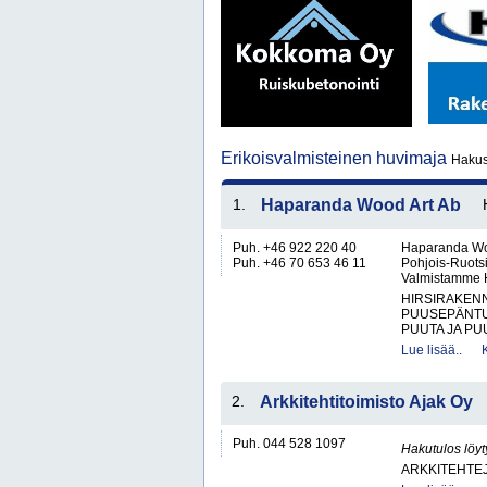
Erikoisvalmisteinen huvimaja
Hakus
1.
Haparanda Wood Art Ab
Puh. +46 922 220 40
Haparanda Woo
Puh. +46 70 653 46 11
Pohjois-Ruotsi
Valmistamme Ha
HIRSIRAKENN
PUUSEPÄNTU
PUUTA JA PU
Lue lisää..
2.
Arkkitehtitoimisto Ajak Oy
Puh. 044 528 1097
Hakutulos löyt
ARKKITEHTEJ