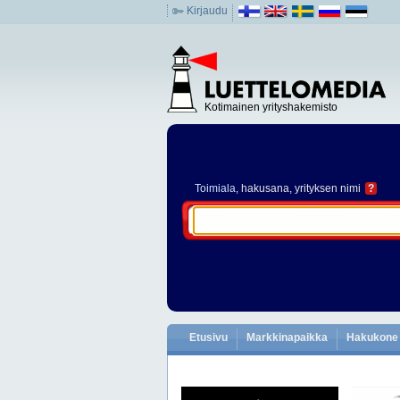
Kirjaudu
Kotimainen yrityshakemisto
Toimiala
, hakusana, yrityksen nimi
?
Etusivu
Markkinapaikka
Hakukone