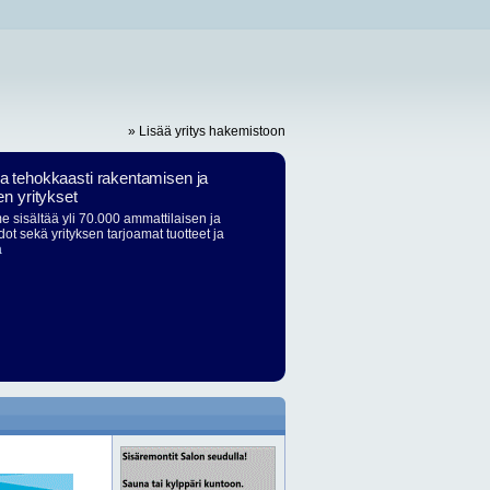
» Lisää yritys hakemistoon
ja tehokkaasti rakentamisen ja
en yritykset
 sisältää yli 70.000 ammattilaisen ja
dot sekä yrityksen tarjoamat tuotteet ja
ä