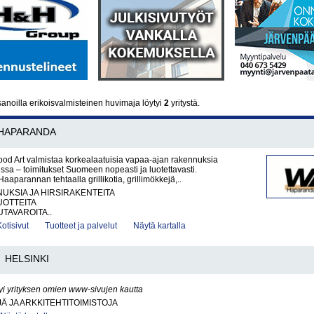
anoilla erikoisvalmisteinen huvimaja löytyi
2
yritystä.
HAPARANDA
d Art valmistaa korkealaatuisia vapaa-ajan rakennuksia
ssa – toimitukset Suomeen nopeasti ja luotettavasti.
aparannan tehtaalla grillikotia, grillimökkejä,..
UKSIA JA HIRSIRAKENTEITA
OTTEITA
UTAVAROITA..
Kotisivut
Tuotteet ja palvelut
Näytä kartalla
HELSINKI
yi yrityksen omien www-sivujen kautta
Ä JA ARKKITEHTITOIMISTOJA