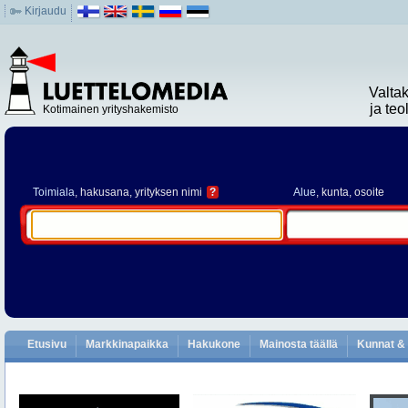
Kirjaudu
Valta
ja te
Kotimainen yrityshakemisto
Toimiala
, hakusana, yrityksen nimi
?
Alue
, kunta, osoite
Etusivu
Markkinapaikka
Hakukone
Mainosta täällä
Kunnat & 