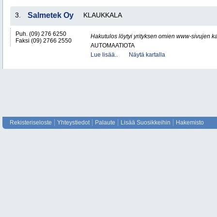
3.
Salmetek Oy
KLAUKKALA
Puh. (09) 276 6250
Hakutulos löytyi yrityksen omien www-sivujen ka
Faksi (09) 2766 2550
AUTOMAATIOTA
Lue lisää..
Näytä kartalla
Rekisteriseloste
Yhteystiedot
Palaute
Lisää Suosikkeihin
Hakemisto