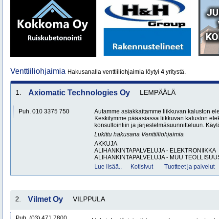
Venttiiliohjaimia
Hakusanalla venttiiliohjaimia löytyi
4
yritystä.
1.
Axiomatic Technologies Oy
LEMPÄÄLÄ
Puh. 010 3375 750
Autamme asiakkaitamme liikkuvan kaluston elek
Keskitymme pääasiassa liikkuvan kaluston elek
konsultointiin ja järjestelmäsuunnitteluun. Kä
Lukittu hakusana
Venttiiliohjaimia
AKKUJA
ALIHANKINTAPALVELUJA - ELEKTRONIIKKA
ALIHANKINTAPALVELUJA - MUU TEOLLISUUS
Lue lisää..
Kotisivut
Tuotteet ja palvelut
2.
Vilmet Oy
VILPPULA
Puh. (03) 471 7800