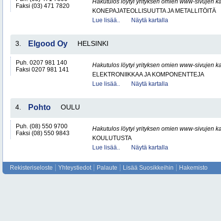
Hakutulos löytyi yrityksen omien www-sivujen ka
Faksi (03) 471 7820
KONEPAJATEOLLISUUTTA JA METALLITÖITÄ
Lue lisää..
Näytä kartalla
3.
Elgood Oy
HELSINKI
Puh. 0207 981 140
Hakutulos löytyi yrityksen omien www-sivujen ka
Faksi 0207 981 141
ELEKTRONIIKKAA JA KOMPONENTTEJA
Lue lisää..
Näytä kartalla
4.
Pohto
OULU
Puh. (08) 550 9700
Hakutulos löytyi yrityksen omien www-sivujen ka
Faksi (08) 550 9843
KOULUTUSTA
Lue lisää..
Näytä kartalla
Rekisteriseloste
Yhteystiedot
Palaute
Lisää Suosikkeihin
Hakemisto