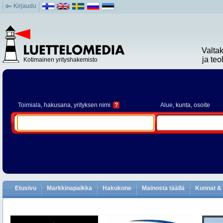
Kirjaudu
Valta
ja te
Kotimainen yrityshakemisto
Toimiala
, hakusana, yrityksen nimi
?
Alue
, kunta, osoite
Etusivu
Markkinapaikka
Hakukone
Mainosta täällä
Kunnat & 