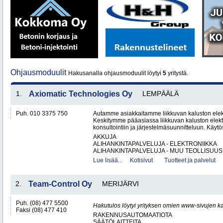
Ohjausmoduulit
Hakusanalla ohjausmoduulit löytyi
5
yritystä.
1.
Axiomatic Technologies Oy
LEMPÄÄLÄ
Puh. 010 3375 750
Autamme asiakkaitamme liikkuvan kaluston elekt
Keskitymme pääasiassa liikkuvan kaluston elekt
konsultointiin ja järjestelmäsuunnitteluun. Käy
AKKUJA
ALIHANKINTAPALVELUJA - ELEKTRONIIKKA
ALIHANKINTAPALVELUJA - MUU TEOLLISUUS.
Lue lisää..
Kotisivut
Tuotteet ja palvelut
2.
Team-Control Oy
MERIJÄRVI
Puh. (08) 477 5500
Hakutulos löytyi yrityksen omien www-sivujen ka
Faksi (08) 477 410
RAKENNUSAUTOMAATIOTA
SÄÄTÖLAITTEITA