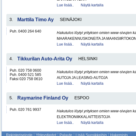
Lue lisää..
Näytä kartalla
3.
Marttila Timo Ay
SEINÄJOKI
Puh. 0400 264 640
Hakutulos löytyi yrityksen omien www-sivujen ka
MAARAKENNUSKONEITA JA MAANSIIRTOKONE
Lue lisää..
Näytä kartalla
4.
Tikkurilan Auto-Arita Oy
HELSINKI
Puh. 020 758 0600
Hakutulos löytyi yrityksen omien www-sivujen ka
Puh. 0400 521 585
AUTOJA JA LEASING-AUTOJA
Faksi 020 758 0610
Lue lisää..
Näytä kartalla
5.
Raymarine Finland Oy
ESPOO
Puh. 020 761 9937
Hakutulos löytyi yrityksen omien www-sivujen ka
ELEKTRONIIKKALAITTEISTOJA
Lue lisää..
Näytä kartalla
Rekisteriseloste
Yhteystiedot
Palaute
Lisää Suosikkeihin
Hakemisto