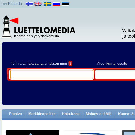
Kirjaudu
Valta
ja te
Kotimainen yrityshakemisto
Toimiala
, hakusana, yrityksen nimi
?
Alue
, kunta, osoite
Etusivu
Markkinapaikka
Hakukone
Mainosta täällä
Kunnat & 