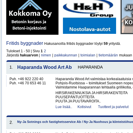
Fritids byggnader
Hakusanoilla fritids byggnader löytyi
59
yritystä.
Tulokset 1 - 50 | Sivu
1
2
Järjestä
hakuarvon
|
nimen
|
paikkakunnan
|
toimialan
|
tietomäärän
mukaan
1.
Haparanda Wood Art Ab
HAPARANDA
Puh. +46 922 220 40
Haparanda Wood Art valmistaa korkealaatuisia
Puh. +46 70 653 46 11
Pohjois-Ruotsissa – toimitukset Suomeen nopeast
Valmistamme Haaparannan tehtaalla grillikotia, g
HIRSIRAKENNUKSIA JA HIRSIRAKENTEITA
PUUSEPÄNTUOTTEITA
PUUTA JA PUUTAVAROITA..
Lue lisää..
Kotisivut
Tuotteet ja palvelut
2.
Ny-Ja Sotnings och fastighetsservice Ab / Ny-Ja Nuohous ja kiinteistöhu