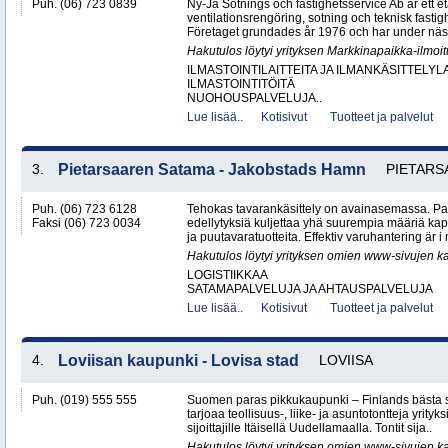
Puh. (06) 723 0839
Ny-Ja Sotnings och fastighetsservice Ab är ett e
ventilationsrengöring, sotning och teknisk fastig
Företaget grundades år 1976 och har under näs
Hakutulos löytyi yrityksen Markkinapaikka-ilmoi
ILMASTOINTILAITTEITA JA ILMANKÄSITTELYLA
ILMASTOINTITÖITÄ
NUOHOUSPALVELUJA..
Lue lisää..
Kotisivut
Tuotteet ja palvelut
3.
Pietarsaaren Satama - Jakobstads Hamn
PIETARS
Puh. (06) 723 6128
Tehokas tavarankäsittely on avainasemassa. P
Faksi (06) 723 0034
edellytyksiä kuljettaa yhä suurempia määriä kap
ja puutavaratuotteita. Effektiv varuhantering är i
Hakutulos löytyi yrityksen omien www-sivujen ka
LOGISTIIKKAA
SATAMAPALVELUJA JA AHTAUSPALVELUJA
Lue lisää..
Kotisivut
Tuotteet ja palvelut
4.
Loviisan kaupunki - Lovisa stad
LOVIISA
Puh. (019) 555 555
Suomen paras pikkukaupunki – Finlands bästa 
tarjoaa teollisuus-, liike- ja asuntotontteja yrityksi
sijoittajille Itäisellä Uudellamaalla. Tontit sija..
Hakutulos löytyi yrityksen omien www-sivujen ka