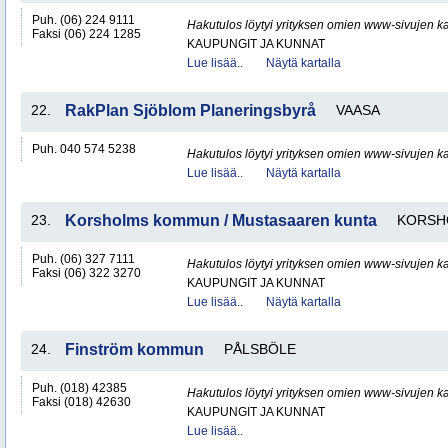
Puh. (06) 224 9111
Hakutulos löytyi yrityksen omien www-sivujen ka
Faksi (06) 224 1285
KAUPUNGIT JA KUNNAT
Lue lisää..
Näytä kartalla
22.
RakPlan Sjöblom Planeringsbyrå
VAASA
Puh. 040 574 5238
Hakutulos löytyi yrityksen omien www-sivujen ka
Lue lisää..
Näytä kartalla
23.
Korsholms kommun / Mustasaaren kunta
KORSH
Puh. (06) 327 7111
Hakutulos löytyi yrityksen omien www-sivujen ka
Faksi (06) 322 3270
KAUPUNGIT JA KUNNAT
Lue lisää..
Näytä kartalla
24.
Finström kommun
PÅLSBÖLE
Puh. (018) 42385
Hakutulos löytyi yrityksen omien www-sivujen ka
Faksi (018) 42630
KAUPUNGIT JA KUNNAT
Lue lisää..