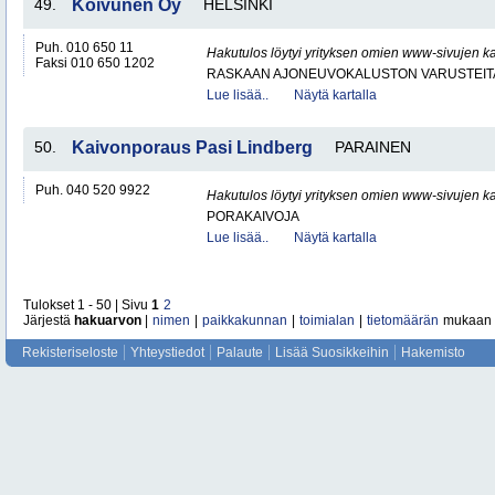
49.
Koivunen Oy
HELSINKI
Puh. 010 650 11
Hakutulos löytyi yrityksen omien www-sivujen ka
Faksi 010 650 1202
RASKAAN AJONEUVOKALUSTON VARUSTEITA 
Lue lisää..
Näytä kartalla
50.
Kaivonporaus Pasi Lindberg
PARAINEN
Puh. 040 520 9922
Hakutulos löytyi yrityksen omien www-sivujen ka
PORAKAIVOJA
Lue lisää..
Näytä kartalla
Tulokset 1 - 50 | Sivu
1
2
Järjestä
hakuarvon
|
nimen
|
paikkakunnan
|
toimialan
|
tietomäärän
mukaan
Rekisteriseloste
Yhteystiedot
Palaute
Lisää Suosikkeihin
Hakemisto