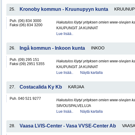
25.
Kronoby kommun - Kruunupyyn kunta
KRUUNUP
Puh. (06) 834 3000
Hakutulos löytyi yrityksen omien www-sivujen ka
Faksi (06) 834 3200
KAUPUNGIT JA KUNNAT
Lue lisää..
26.
Ingå kommun - Inkoon kunta
INKOO
Puh. (09) 295 151
Hakutulos löytyi yrityksen omien www-sivujen ka
Faksi (09) 2951 5355
KAUPUNGIT JA KUNNAT
Lue lisää..
Näytä kartalla
27.
Costacalida Ky Kb
KARJAA
Puh. 040 521 9277
Hakutulos löytyi yrityksen omien www-sivujen ka
SIIVOUSPALVELUJA
Lue lisää..
Näytä kartalla
28.
Vaasa LVIS-Center - Vasa VVSE-Center Ab
VAAS