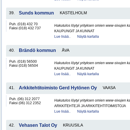
39.
Sunds kommun
KASTELHOLM
Puh. (018) 432 70
Hakutulos löytyi yrityksen omien www-sivujen ka
Faksi (018) 432 737
KAUPUNGIT JA KUNNAT
Lue lisää..
Näytä kartalla
40.
Brändö kommun
ÅVA
Puh. (018) 56500
Hakutulos löytyi yrityksen omien www-sivujen ka
Faksi (018) 56504
KAUPUNGIT JA KUNNAT
Lue lisää..
Näytä kartalla
41.
Arkkitehtitoimisto Gerd Hytönen Oy
VAASA
Puh. (06) 312 2077
Hakutulos löytyi yrityksen omien www-sivujen ka
Faksi (06) 312 2352
ARKKITEHTEJÄ JA ARKKITEHTITOIMISTOJA
Lue lisää..
Näytä kartalla
42.
Vehasen Talot Oy
KRUUSILA