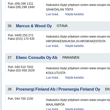
Puh. (09) 296 1311
Hakutulos löytyi yrityksen omien www-sivujen ka
Faksi (09) 298 1940
SÄHKÖALAN TÖITÄ
Lue lisää..
Näytä kartalla
36.
Marcus & Wood Oy
OTAVA
Puh. 0400 250 272
Hakutulos löytyi yrityksen omien www-sivujen ka
Faksi (015) 170 435
HIRSIRAKENNUKSIA JA HIRSIRAKENTEITA
Lue lisää..
Näytä kartalla
37.
Elwoc Consults Oy Ab
PARAINEN
Puh. 040 510 7932
Hakutulos löytyi yrityksen omien www-sivujen ka
Faksi (02) 458 2029
KOULUTUSTA
Lue lisää..
Näytä kartalla
38.
Proenergi Finland Ab / Proenergia Finland Oy
EK
Puh. 044 700 1100
Hakutulos löytyi yrityksen omien www-sivujen ka
MAALÄMPÖÄ
Lue lisää..
Näytä kartalla