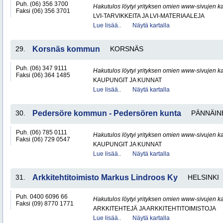
Puh. (06) 356 3700
Hakutulos löytyi yrityksen omien www-sivujen ka
Faksi (06) 356 3701
LVI-TARVIKKEITA JA LVI-MATERIAALEJA
Lue lisää..
Näytä kartalla
29.
Korsnäs kommun
KORSNÄS
Puh. (06) 347 9111
Hakutulos löytyi yrityksen omien www-sivujen ka
Faksi (06) 364 1485
KAUPUNGIT JA KUNNAT
Lue lisää..
Näytä kartalla
30.
Pedersöre kommun - Pedersören kunta
PÄNNÄIN
Puh. (06) 785 0111
Hakutulos löytyi yrityksen omien www-sivujen ka
Faksi (06) 729 0547
KAUPUNGIT JA KUNNAT
Lue lisää..
Näytä kartalla
31.
Arkkitehtitoimisto Markus Lindroos Ky
HELSINKI
Puh. 0400 6096 66
Hakutulos löytyi yrityksen omien www-sivujen ka
Faksi (09) 8770 1771
ARKKITEHTEJÄ JA ARKKITEHTITOIMISTOJA
Lue lisää..
Näytä kartalla