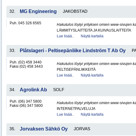
32.
MG Engineering
JAKOBSTAD
Puh. 045 326 6565
Hakutulos löytyi yrityksen omien www-sivujen ka
LÄMMITYSLAITTEITA JA KUIVAUSLAITTEITA
Lue lisää..
Näytä kartalla
33.
Plåtslageri - Peltisepänliike Lindström T Ab Oy
P
Puh. (02) 458 3440
Hakutulos löytyi yrityksen omien www-sivujen ka
Faksi (02) 458 3443
PELTISEPÄNLIIKKEITÄ
Lue lisää..
Näytä kartalla
34.
Agrolink Ab
SOLF
Puh. (06) 347 5800
Hakutulos löytyi yrityksen omien www-sivujen ka
Faksi (06) 347 5800
INTERNETPALVELUJA
Lue lisää..
Näytä kartalla
35.
Jorvaksen Sähkö Oy
JORVAS