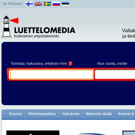
Kirjaudu
Valta
ja te
Kotimainen yrityshakemisto
Toimiala
, hakusana, yrityksen nimi
?
Alue
, kunta, osoite
Etusivu
Markkinapaikka
Hakukone
Mainosta täällä
Kunnat & 