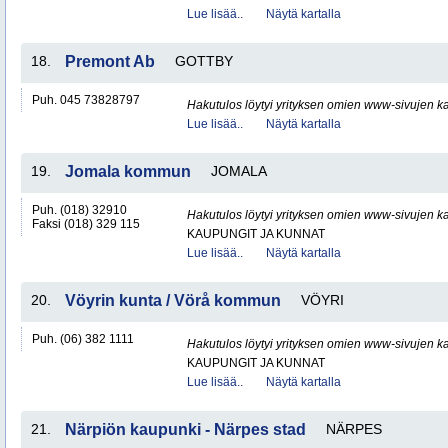
Lue lisää..
Näytä kartalla
18.
Premont Ab
GOTTBY
Puh. 045 73828797
Hakutulos löytyi yrityksen omien www-sivujen ka
Lue lisää..
Näytä kartalla
19.
Jomala kommun
JOMALA
Puh. (018) 32910
Hakutulos löytyi yrityksen omien www-sivujen ka
Faksi (018) 329 115
KAUPUNGIT JA KUNNAT
Lue lisää..
Näytä kartalla
20.
Vöyrin kunta / Vörå kommun
VÖYRI
Puh. (06) 382 1111
Hakutulos löytyi yrityksen omien www-sivujen ka
KAUPUNGIT JA KUNNAT
Lue lisää..
Näytä kartalla
21.
Närpiön kaupunki - Närpes stad
NÄRPES