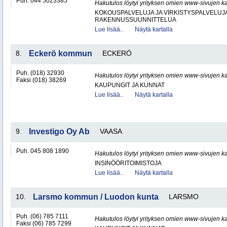
Puh. 044 5023385
Hakutulos löytyi yrityksen omien www-sivujen ka
KOKOUSPALVELUJA JA VIRKISTYSPALVELUJ
RAKENNUSSUUNNITTELUA
Lue lisää..
Näytä kartalla
8.
Eckerö kommun
ECKERÖ
Puh. (018) 32930
Hakutulos löytyi yrityksen omien www-sivujen ka
Faksi (018) 38269
KAUPUNGIT JA KUNNAT
Lue lisää..
Näytä kartalla
9.
Investigo Oy Ab
VAASA
Puh. 045 808 1890
Hakutulos löytyi yrityksen omien www-sivujen ka
INSINÖÖRITOIMISTOJA
Lue lisää..
Näytä kartalla
10.
Larsmo kommun / Luodon kunta
LARSMO
Puh. (06) 785 7111
Hakutulos löytyi yrityksen omien www-sivujen ka
Faksi (06) 785 7299