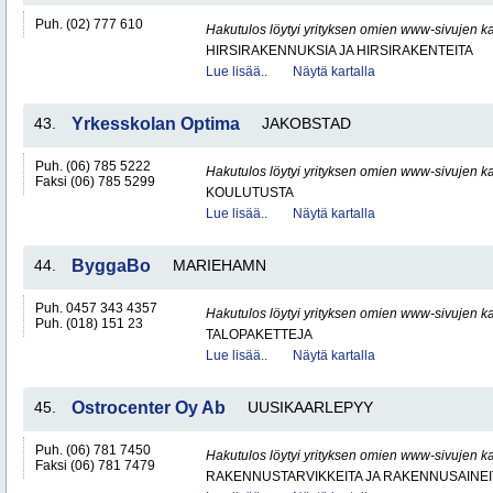
Puh. (02) 777 610
Hakutulos löytyi yrityksen omien www-sivujen ka
HIRSIRAKENNUKSIA JA HIRSIRAKENTEITA
Lue lisää..
Näytä kartalla
43.
Yrkesskolan Optima
JAKOBSTAD
Puh. (06) 785 5222
Hakutulos löytyi yrityksen omien www-sivujen ka
Faksi (06) 785 5299
KOULUTUSTA
Lue lisää..
Näytä kartalla
44.
ByggaBo
MARIEHAMN
Puh. 0457 343 4357
Hakutulos löytyi yrityksen omien www-sivujen ka
Puh. (018) 151 23
TALOPAKETTEJA
Lue lisää..
Näytä kartalla
45.
Ostrocenter Oy Ab
UUSIKAARLEPYY
Puh. (06) 781 7450
Hakutulos löytyi yrityksen omien www-sivujen ka
Faksi (06) 781 7479
RAKENNUSTARVIKKEITA JA RAKENNUSAINEI