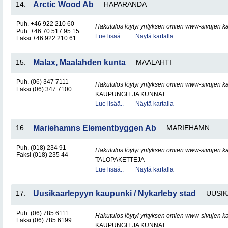
14.
Arctic Wood Ab
HAPARANDA
Puh. +46 922 210 60
Hakutulos löytyi yrityksen omien www-sivujen ka
Puh. +46 70 517 95 15
Lue lisää..
Näytä kartalla
Faksi +46 922 210 61
15.
Malax, Maalahden kunta
MAALAHTI
Puh. (06) 347 7111
Hakutulos löytyi yrityksen omien www-sivujen ka
Faksi (06) 347 7100
KAUPUNGIT JA KUNNAT
Lue lisää..
Näytä kartalla
16.
Mariehamns Elementbyggen Ab
MARIEHAMN
Puh. (018) 234 91
Hakutulos löytyi yrityksen omien www-sivujen ka
Faksi (018) 235 44
TALOPAKETTEJA
Lue lisää..
Näytä kartalla
17.
Uusikaarlepyyn kaupunki / Nykarleby stad
UUSI
Puh. (06) 785 6111
Hakutulos löytyi yrityksen omien www-sivujen ka
Faksi (06) 785 6199
KAUPUNGIT JA KUNNAT