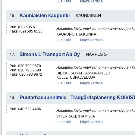
Lue lisää..
Näytä kartalla
46.
Kauniaisten kaupunki
KAUNIAINEN
Puh. (09) 505 61
Hakutulos löytyi yrityksen omien www-sivujen ka
Faksi (09) 505 6535
KAUPUNGIT JA KUNNAT
Lue lisää..
Näytä kartalla
47.
Simons L Transport Ab Oy
NÄRPES ST
Puh. 020 793 9670
Hakutulos löytyi yrityksen omien www-sivujen ka
Puh. 020 793 9690
HIEKAT, SORAT JA MAA-AINEET
Faksi 020 793 9672
KULJETUSPALVELUJA
Lue lisää..
Näytä kartalla
48.
Puutarhasuunnittelu - Trädgårdsplanering KOIVIS
Puh. 040 529 4486
Hakutulos löytyi yrityksen omien www-sivujen ka
VIHERRAKENTAMISTA
Lue lisää..
Näytä kartalla