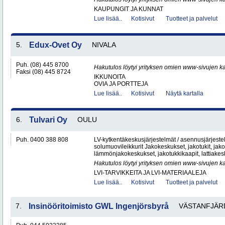
KAUPUNGIT JA KUNNAT
Lue lisää..
Kotisivut
Tuotteet ja palvelut
5.
Edux-Ovet Oy
NIVALA
Puh. (08) 445 8700
Hakutulos löytyi yrityksen omien www-sivujen ka
Faksi (08) 445 8724
IKKUNOITA
OVIA JA PORTTEJA
Lue lisää..
Kotisivut
Näytä kartalla
6.
Tulvari Oy
OULU
Puh. 0400 388 808
LV-kytkentäkeskusjärjestelmät / asennusjärjes
solumuovileikkurit Jakokeskukset, jakotukit, jako
lämmönjakokeskukset, jakotukkikaapit, lattiakesk
Hakutulos löytyi yrityksen omien www-sivujen ka
LVI-TARVIKKEITA JA LVI-MATERIAALEJA
Lue lisää..
Kotisivut
Tuotteet ja palvelut
7.
Insinööritoimisto GWL Ingenjörsbyrå
VÄSTANFJÄR