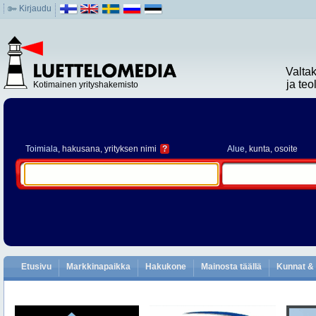
Kirjaudu
Valta
ja te
Kotimainen yrityshakemisto
Toimiala
, hakusana, yrityksen nimi
?
Alue
, kunta, osoite
Etusivu
Markkinapaikka
Hakukone
Mainosta täällä
Kunnat & 