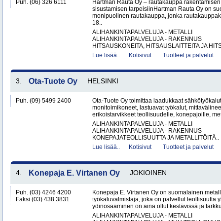
Puh. (06) 326 6111
Hartman Rauta Oy – rautakauppa rakentamisen, 
sisustamisen tarpeisiinHartman Rauta Oy on su
monipuolinen rautakauppa, jonka rautakauppak
18..
ALIHANKINTAPALVELUJA - METALLI
ALIHANKINTAPALVELUJA - RAKENNUS
HITSAUSKONEITA, HITSAUSLAITTEITA JA HIT
Lue lisää..
Kotisivut
Tuotteet ja palvelut
3.
Ota-Tuote Oy
HELSINKI
Puh. (09) 5499 2400
Ota-Tuote Oy toimittaa laadukkaat sähkötyökalut,
monitoimikoneet, lastuavat työkalut, mittaväline
erikoistarvikkeet teollisuudelle, konepajoille, met
ALIHANKINTAPALVELUJA - METALLI
ALIHANKINTAPALVELUJA - RAKENNUS
KONEPAJATEOLLISUUTTA JA METALLITÖITÄ..
Lue lisää..
Kotisivut
Tuotteet ja palvelut
4.
Konepaja E. Virtanen Oy
JOKIOINEN
Puh. (03) 4246 4200
Konepaja E. Virtanen Oy on suomalainen metalli
Faksi (03) 438 3831
työkaluvalmistaja, joka on palvellut teollisuutta 
ydinosaaminen on aina ollut kestävissä ja tarkkuu
ALIHANKINTAPALVELUJA - METALLI