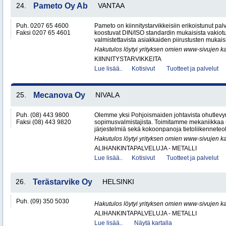
24.
Pameto Oy Ab
VANTAA
Puh. 0207 65 4600
Pameto on kiinnitystarvikkeisiin erikoistunut palv
Faksi 0207 65 4601
koostuvat DIN/ISO standardin mukaisista vakiotu
valmistettavista asiakkaiden piirustusten mukaisis
Hakutulos löytyi yrityksen omien www-sivujen ka
KIINNITYSTARVIKKEITA
Lue lisää..
Kotisivut
Tuotteet ja palvelut
25.
Mecanova Oy
NIVALA
Puh. (08) 443 9800
Olemme yksi Pohjoismaiden johtavista ohutlev
Faksi (08) 443 9820
sopimusvalmistajista. Toimitamme mekaniikkaa s
järjestelmiä sekä kokoonpanoja tietoliikenneteoll
Hakutulos löytyi yrityksen omien www-sivujen ka
ALIHANKINTAPALVELUJA - METALLI
Lue lisää..
Kotisivut
Tuotteet ja palvelut
26.
Terästarvike Oy
HELSINKI
Puh. (09) 350 5030
Hakutulos löytyi yrityksen omien www-sivujen ka
ALIHANKINTAPALVELUJA - METALLI
Lue lisää..
Näytä kartalla