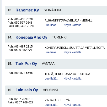
13.
Ranomec Ky
SEINÄJOKI
Puh. (06) 438 7028
ALIHANKINTAPALVELUJA - METALLI
Puh. 050 557 2648
Lue lisää..
Näytä kartalla
Faksi (06) 438 7028
14.
Konepaja Aho Oy
TURENKI
Puh. (03) 687 2315
KONEPAJATEOLLISUUTTA JA METALLITÖITÄ
Puh. 0500 852 221
Lue lisää..
Näytä kartalla
15.
Tark-Por Oy
VANTAA
Puh. (09) 874 5566
TERIÄ, TEROITUSTA JA HUOLTOA
Lue lisää..
Näytä kartalla
16.
Lainisalo Oy
HELSINKI
Puh. 0207 769 610
PINTAKÄSITTELYÄ
Faksi 0207 769 627
Lue lisää..
Näytä kartalla