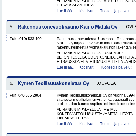
ALIHANKINTAPALVELUJA - MUU TEOLLISUUS
HITSAUSALAN TÖITÄ..
Lue lisää..
Kotisivut
Tuotteet ja palvelut
5.
Rakennuskonevuokraamo Kaino Mattila Oy
LOVII
Puh. (019) 533 490
Rakennuskonevuokraus Uusimaa – Rakennusk
Mattila Oy tarjoaa Loviisasta laadukkaat vuokrak
rakennustelineet ja työmaakaluston rakentamisen
ALIHANKINTAPALVELUJA - RAKENNUS
BETONITEOLLISUUDEN KONEITA, LAITTEITA J
HITSAUSKONEITA, HITSAUSLAITTEITA JA HIT
Lue lisää..
Kotisivut
Tuotteet ja palvelut
6.
Kymen Teollisuuskoneistus Oy
KOUVOLA
Puh. 040 535 2864
Kymen Teollisuuskoneistus Oy on vuonna 1994 
sijaitseva metallialan yritys, jonka pääasiallise
teollisuuden kunnossapitoa, eri koneiston osien 
ALIHANKINTAPALVELUJA - METALLI
KONEPAJATEOLLISUUTTA JA METALLITÖITÄ
PINTAKÄSITTELYÄ..
Lue lisää..
Kotisivut
Tuotteet ja palvelut