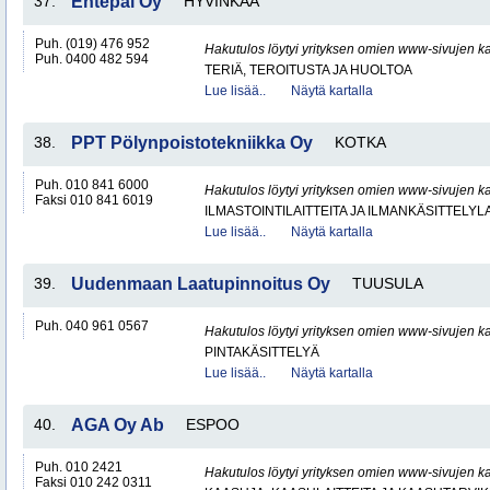
37.
Entepal Oy
HYVINKÄÄ
Puh. (019) 476 952
Hakutulos löytyi yrityksen omien www-sivujen ka
Puh. 0400 482 594
TERIÄ, TEROITUSTA JA HUOLTOA
Lue lisää..
Näytä kartalla
38.
PPT Pölynpoistotekniikka Oy
KOTKA
Puh. 010 841 6000
Hakutulos löytyi yrityksen omien www-sivujen ka
Faksi 010 841 6019
ILMASTOINTILAITTEITA JA ILMANKÄSITTELYLA
Lue lisää..
Näytä kartalla
39.
Uudenmaan Laatupinnoitus Oy
TUUSULA
Puh. 040 961 0567
Hakutulos löytyi yrityksen omien www-sivujen ka
PINTAKÄSITTELYÄ
Lue lisää..
Näytä kartalla
40.
AGA Oy Ab
ESPOO
Puh. 010 2421
Hakutulos löytyi yrityksen omien www-sivujen ka
Faksi 010 242 0311