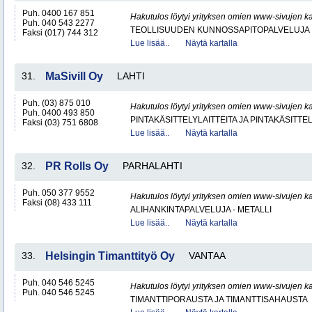
Puh. 0400 167 851
Hakutulos löytyi yrityksen omien www-sivujen ka
Puh. 040 543 2277
TEOLLISUUDEN KUNNOSSAPITOPALVELUJA
Faksi (017) 744 312
Lue lisää..
Näytä kartalla
31.
MaSivill Oy
LAHTI
Puh. (03) 875 010
Hakutulos löytyi yrityksen omien www-sivujen ka
Puh. 0400 493 850
PINTAKÄSITTELYLAITTEITA JA PINTAKÄSITTE
Faksi (03) 751 6808
Lue lisää..
Näytä kartalla
32.
PR Rolls Oy
PARHALAHTI
Puh. 050 377 9552
Hakutulos löytyi yrityksen omien www-sivujen ka
Faksi (08) 433 111
ALIHANKINTAPALVELUJA - METALLI
Lue lisää..
Näytä kartalla
33.
Helsingin Timanttityö Oy
VANTAA
Puh. 040 546 5245
Hakutulos löytyi yrityksen omien www-sivujen ka
Puh. 040 546 5245
TIMANTTIPORAUSTA JA TIMANTTISAHAUSTA