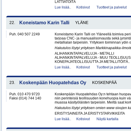
LATTIATÖITÄ
Lue lisää..
Kotisivut
Tuotteet ja palvelut
22.
Koneistamo Karin Talli
YLÄNE
Puh. 040 507 2249
Koneistamo Karin Talli on Yläneellä toimiva per
tarjoaa CNC- ja manuaalisorvausta sekä jyrsintä
metallialan tarpeisiin. Yrityksen toiminnan ydin o
Hakutulos löytyi yrityksen Markkinapaikka-ilmoi
ALIHANKINTAPALVELUJA - METALLI
ALIHANKINTAPALVELUJA - MUU TEOLLISUUS
KONEPAJATEOLLISUUTTA JA METALLITÖITÄ..
Lue lisää..
Kotisivut
Tuotteet ja palvelut
23.
Koskenpään Huopatehdas Oy
KOSKENPÄÄ
Puh. 010 470 9720
Koskenpään Huopatehdas Oy:n tehtaan huopaval
Faksi (014) 744 140
niin perinteisiä teollisuuden konehuopia kuin vä
muassa käsityöläisten tarpeisiin. Meiltä saat kor
Hakutulos löytyi yrityksen omien www-sivujen ka
ERISTYSAINEITA JA ERISTYSTARVIKKEITA
Lue lisää..
Kotisivut
Näytä kartalla