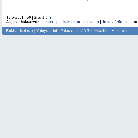
Tulokset 1 - 50 | Sivu
1
2
3
Järjestä
hakuarvon
|
nimen
|
paikkakunnan
|
toimialan
|
tietomäärän
mukaan
Rekisteriseloste
Yhteystiedot
Palaute
Lisää Suosikkeihin
Hakemisto