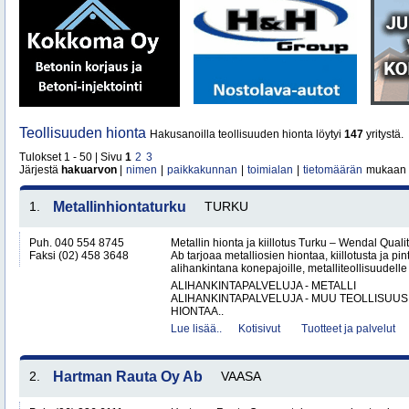
Teollisuuden hionta
Hakusanoilla teollisuuden hionta löytyi
147
yritystä.
Tulokset 1 - 50 | Sivu
1
2
3
Järjestä
hakuarvon
|
nimen
|
paikkakunnan
|
toimialan
|
tietomäärän
mukaan
1.
Metallinhiontaturku
TURKU
Puh. 040 554 8745
Metallin hionta ja kiillotus Turku – Wendal Qua
Faksi (02) 458 3648
Ab tarjoaa metalliosien hiontaa, kiillotusta ja pin
alihankintana konepajoille, metalliteollisuudelle 
ALIHANKINTAPALVELUJA - METALLI
ALIHANKINTAPALVELUJA - MUU TEOLLISUUS
HIONTAA..
Lue lisää..
Kotisivut
Tuotteet ja palvelut
2.
Hartman Rauta Oy Ab
VAASA