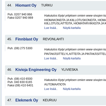
44.
Hiomant Oy
TURKU
Puh. 0207 940 866
Hakutulos löytyi yrityksen omien www-sivujen ka
Faksi 0207 940 869
HIOMAKONEITA JA KIILLOTUSKONEITA, HIOMA
KIILLOTUSLAITTEITA, HIOMATARVIKKEITA JA 
Lue lisää..
Näytä kartalla
45.
Finnblast Oy
REVONLAHTI
Puh. (08) 275 5300
Hakutulos löytyi yrityksen omien www-sivujen ka
PINTAKÄSITTELYLAITTEITA JA PINTAKÄSITTE
Lue lisää..
Näytä kartalla
46.
Kivioja Engineering Oy
YLIVIESKA
Puh. (08) 410 6500
Hakutulos löytyi yrityksen omien www-sivujen ka
Puh. 040 830 6165
AUTOMAATIOTA
Faksi (08) 410 6401
Lue lisää..
Näytä kartalla
47.
Elekmerk Oy
KEURUU