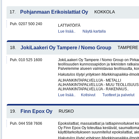
17.
Pohjanmaan Erikoislattiat Oy
KOKKOLA
Puh. 0207 500 240
LATTIATÖITÄ
Lue lisää..
Näytä kartalla
18.
JokiLaakeri Oy Tampere / Nomo Group
TAMPERE
Puh. 010 525 1600
JokiLaakeri Oy Tampere / Nomo Group on Pirk
teollisuuden kunnossapidon ja teknisten ratkai
Palvelemme alueen valmistavaa teollisuutta, kon
Hakutulos löytyi yrityksen Markkinapaikka-ilmoi
ALIHANKINTAPALVELUJA - METALLI
ALIHANKINTAPALVELUJA - MUU TEOLLISUUS
ALIHANKINTAPALVELUJA - RAKENNUS..
Lue lisää..
Kotisivut
Tuotteet ja palvelut
19.
Finn Epox Oy
RUSKO
Puh. 044 558 7606
Epoksilattiat, massalattiat ja lattiapinnoitukse
Oy Finn Epox Oy toteuttaa kestävät, saumattoma
käyttötarkoitukseen suunnitellut epoksilattiat, akryy
Hakutulos löytyi yrityksen Markkinapaikka-ilmoi