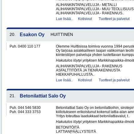
ALIHANKINTAPALVELUJA - METALLI
ALIHANKINTAPALVELUJA - MUU TEOLLISUUS
ALIHANKINTAPALVELUJA - RAKENNUS..
Lue lisää..
Kotisivut
Tuotteet ja palvelut
20.
Esakon Oy
HUITTINEN
Puh. 0400 110 177
Olemme Huittisissa toimiva vuonna 1994 peruste
Oy tarjoaa asiakkailleen laajan valikoiman teol
kiinteistöjen palveluja yhden luotettavan kumppa
Hakutulos löytyi yrityksen Markkinapaikka-ilmoi
ALIHANKINTAPALVELUJA - RAKENNUS
ASFALTTITÖITÄ JA TIENRAKENNUSTA
HIEKKAPUHALLUSTA..
Lue lisää..
Kotisivut
Tuotteet ja palvelut
21.
Betonilattiat Salo Oy
Puh. 044 546 5830
Betonilattiat Salo Oy on betonilattioihin, sirotepin
Puh. 044 333 3753
kiillotukseen erikoistunut kokenut lattia-alan a
Yritys toteuttaa laadukkaat betonilattiavalut, t..
Hakutulos löytyi yrityksen Markkinapaikka-ilmoi
BETONITÖITÄ
LATTIANPÄÄLLYSTEITÄ