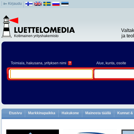
Kirjaudu
Valta
ja te
Kotimainen yrityshakemisto
Toimiala
, hakusana, yrityksen nimi
?
Alue
, kunta, osoite
Etusivu
Markkinapaikka
Hakukone
Mainosta täällä
Kunnat & 