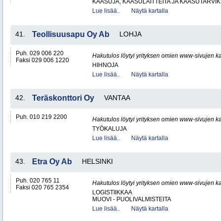
KAASUJA, KAASULAITTEITA JA KAASUTARVIK
Lue lisää..
Näytä kartalla
41.
Teollisuusapu Oy Ab
LOHJA
Puh. 029 006 220
Hakutulos löytyi yrityksen omien www-sivujen ka
Faksi 029 006 1220
HIHNOJA
Lue lisää..
Näytä kartalla
42.
Teräskonttori Oy
VANTAA
Puh. 010 219 2200
Hakutulos löytyi yrityksen omien www-sivujen ka
TYÖKALUJA
Lue lisää..
Näytä kartalla
43.
Etra Oy Ab
HELSINKI
Puh. 020 765 11
Hakutulos löytyi yrityksen omien www-sivujen ka
Faksi 020 765 2354
LOGISTIIKKAA
MUOVI - PUOLIVALMISTEITA
Lue lisää..
Näytä kartalla