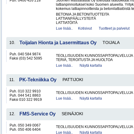
Puh. 0400 426 218
Suomen Massalattiat Oy toteuttaa laadukkaat mas
lattianpinnoitukset koko Suomen alueella. Yrityk
kokemus lattiapinnoitteista ja betonilattiatöistä te
BETONIA JA BETONITUOTTEITA
LATTIANPÄÄLLYSTEITÄ
LATTIATÖITÄ
Lue lisää..
Kotisivut
Tuotteet ja palvelut
10.
Toijalan Hionta ja Lasermittaus Oy
TOIJALA
Puh. 040 584 9874
TEOLLISUUDEN KUNNOSSAPITOPALVELUJA
Faksi (03) 542 5095
TERIÄ, TEROITUSTA JA HUOLTOA
Lue lisää..
Näytä kartalla
11.
PK-Tekniikka Oy
PATTIJOKI
Puh. 010 322 9910
TEOLLISUUDEN KUNNOSSAPITOPALVELUJA
Puh. 044 541 8863
Lue lisää..
Näytä kartalla
Faksi 010 322 9919
12.
FMS-Service Oy
SEINÄJOKI
Puh. 050 349 0067
TEOLLISUUDEN KUNNOSSAPITOPALVELUJA
Puh. 050 406 6404
Lue lisää..
Näytä kartalla