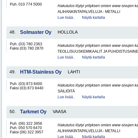
Puh. 010 774 5000
Hakutulos löytyi yrityksen omien www-sivujen ka
ALIHANKINTAPALVELUJA - METALLI
Lue lisää..
Näytä kartalla
48.
Solmaster Oy
HOLLOLA
Puh. (03) 780 2363
Hakutulos löytyi yrityksen omien www-sivujen ka
Faksi (03) 780 2870
TEOLLISUUSKEMIKAALIT JA PUHDISTUSAIN
Lue lisää..
Näytä kartalla
49.
HTM-Stainless Oy
LAHTI
Puh. (03) 873 8400
Hakutulos löytyi yrityksen omien www-sivujen ka
Faksi (03) 873 8440
SÄILIÖITÄ
Lue lisää..
Näytä kartalla
50.
Tarkmet Oy
VAASA
Puh. (06) 322 3956
Hakutulos löytyi yrityksen omien www-sivujen ka
Puh. 050 570 6470
ALIHANKINTAPALVELUJA - METALLI
Faksi (06) 322 3957
Lue lisää..
Näytä kartalla