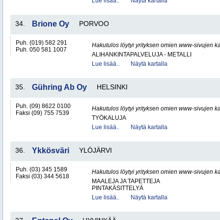
Lue lisää..
Näytä kartalla
34.
Brione Oy
PORVOO
Puh. (019) 582 291
Hakutulos löytyi yrityksen omien www-sivujen ka
Puh. 050 581 1007
ALIHANKINTAPALVELUJA - METALLI
Lue lisää..
Näytä kartalla
35.
Gühring Ab Oy
HELSINKI
Puh. (09) 8622 0100
Hakutulos löytyi yrityksen omien www-sivujen ka
Faksi (09) 755 7539
TYÖKALUJA
Lue lisää..
Näytä kartalla
36.
Ykkösväri
YLÖJÄRVI
Puh. (03) 345 1589
Hakutulos löytyi yrityksen omien www-sivujen ka
Faksi (03) 344 5618
MAALEJA JA TAPETTEJA
PINTAKÄSITTELYÄ
Lue lisää..
Näytä kartalla