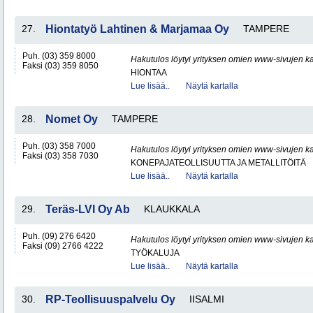
27.
Hiontatyö Lahtinen & Marjamaa Oy
TAMPERE
Puh. (03) 359 8000
Hakutulos löytyi yrityksen omien www-sivujen ka
Faksi (03) 359 8050
HIONTAA
Lue lisää..
Näytä kartalla
28.
Nomet Oy
TAMPERE
Puh. (03) 358 7000
Hakutulos löytyi yrityksen omien www-sivujen ka
Faksi (03) 358 7030
KONEPAJATEOLLISUUTTA JA METALLITÖITÄ
Lue lisää..
Näytä kartalla
29.
Teräs-LVI Oy Ab
KLAUKKALA
Puh. (09) 276 6420
Hakutulos löytyi yrityksen omien www-sivujen ka
Faksi (09) 2766 4222
TYÖKALUJA
Lue lisää..
Näytä kartalla
30.
RP-Teollisuuspalvelu Oy
IISALMI