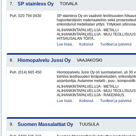
7.
SP stainless Oy
TOIVALA
Puh. 020 794 0430
SP stainless Oy on vaativiin teollisuuden hitsaus
haponkestäviin materiaaleihin sekä prosessiteol
erikoistunut metallialan yritys. Yrityksen ydinosa
ALIHANKINTAPALVELUJA - METALLI
ALIHANKINTAPALVELUJA - MUU TEOLLISUUS
HITSAUSALAN TÖITÄ..
Lue lisää..
Kotisivut
Tuotteet ja palvelut
8.
Hiomopalvelu Jussi Oy
VAAJAKOSKI
Puh. (014) 665 450
Hiomopalvelu Jussi Oy on suomalainen, yli 30
toimiva teollisuuden teräpalveluiden, erikoistyö
asiantuntija. Autamme metalli-, puu-, komposiitti-
ALIHANKINTAPALVELUJA - METALLI
ALIHANKINTAPALVELUJA - MUU TEOLLISUUS
ALIHANKINTAPALVELUJA - RAKENNUS..
Lue lisää..
Kotisivut
Tuotteet ja palvelut
9.
Suomen Massalattiat Oy
TUUSULA