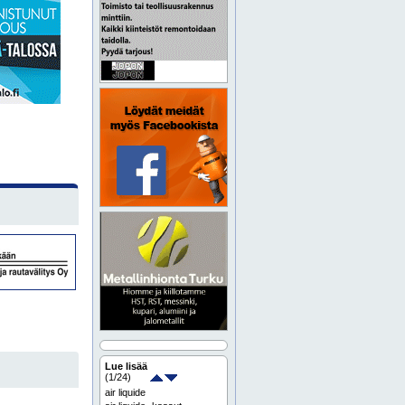
Lue lisää
(
1
/24)
air liquide