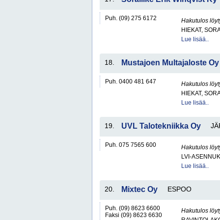
Puh. (09) 275 6172
Hakutulos löyt
HIEKAT, SOR
Lue lisää..
18.
Mustajoen Multajaloste Oy
Puh. 0400 481 647
Hakutulos löyt
HIEKAT, SOR
Lue lisää..
19.
UVL Talotekniikka Oy
JÄ
Puh. 075 7565 600
Hakutulos löyt
LVI-ASENNUK
Lue lisää..
20.
Mixtec Oy
ESPOO
Puh. (09) 8623 6600
Hakutulos löyt
Faksi (09) 8623 6630