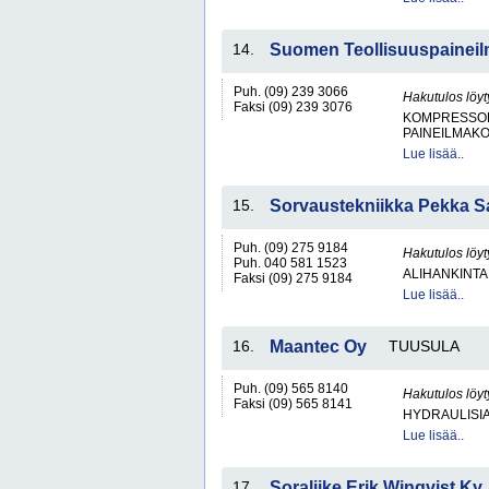
14.
Suomen Teollisuuspainei
Puh. (09) 239 3066
Hakutulos löyt
Faksi (09) 239 3076
KOMPRESSO
PAINEILMAKO
Lue lisää..
15.
Sorvaustekniikka Pekka S
Puh. (09) 275 9184
Hakutulos löyt
Puh. 040 581 1523
ALIHANKINTA
Faksi (09) 275 9184
Lue lisää..
16.
Maantec Oy
TUUSULA
Puh. (09) 565 8140
Hakutulos löyt
Faksi (09) 565 8141
HYDRAULISIA 
Lue lisää..
17.
Soraliike Erik Winqvist Ky