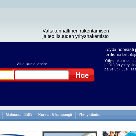
Valtakunnallinen rakentamisen
ja teollisuuden yrityshakemisto
Löydä nopeasti 
teollisuuden aloj
Yrityshakemistomme
Alue
, kunta, osoite
päättäjän yhteystie
palvelut
» Lue lisä
Hae
Mainosta täällä
Kunnat & kaupungit
Yhteystiedot