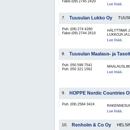
Faksi (09) 2745 2420
Lue lisää..
7.
Tuusulan Lukko Oy
TUUS
Puh. (09) 274 4260
HÄLYTTIMIÄ 
Faksi (09) 2744 2610
LUKKOJA JA 
Lue lisää..
8.
Tuusulan Maalaus- ja Tasoi
Puh. 050 599 7541
MAALAUSLIIK
Puh. 050 321 1562
Lue lisää..
9.
HOPPE Nordic Countries O
Puh. (09) 2584 3424
RAKENNESU
Lue lisää..
10.
Renholm & Co Oy
HELSI