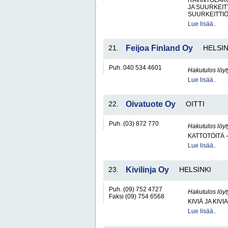
RAVINTOLAKO
JA SUURKEITT
SUURKEITTIÖ
Lue lisää..
21.
Feijoa Finland Oy
HELSIN
Puh. 040 534 4601
Hakutulos löyt
Lue lisää..
22.
Oivatuote Oy
OITTI
Puh. (03) 872 770
Hakutulos löyt
KATTOTÖITÄ -
Lue lisää..
23.
Kivilinja Oy
HELSINKI
Puh. (09) 752 4727
Hakutulos löyt
Faksi (09) 754 6568
KIVIÄ JA KIV
Lue lisää..