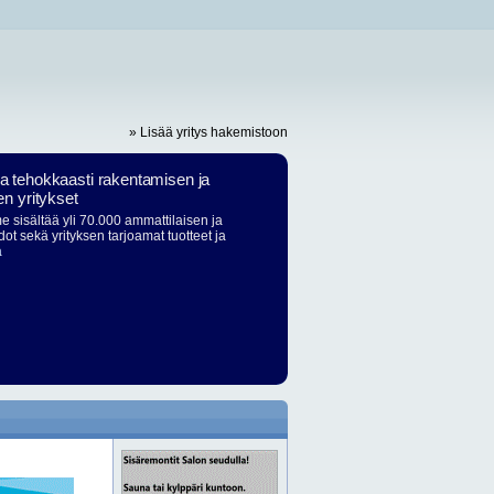
» Lisää yritys hakemistoon
ja tehokkaasti rakentamisen ja
en yritykset
 sisältää yli 70.000 ammattilaisen ja
dot sekä yrityksen tarjoamat tuotteet ja
ä