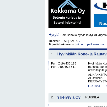
Hyrylä
Hakusanalla hyrylä löytyi
70
yritystä
Tulokset 1 - 50 | Sivu
1
2
Järjestä
hakuarvon
|
nimen
|
paikkakunnan
1.
Hyvinkään Kone- ja Rautavä
Puh. (019) 435 135
Hyvinkään Kon
Puh. 0400 973 511
rautakaupan ja
urakoitsijoita
ALIHANKINTA
ALUMIINIA
KIERRÄTYSTÄ
Lue lisää..
2.
Yli-Hyrylä Oy
PUKKILA