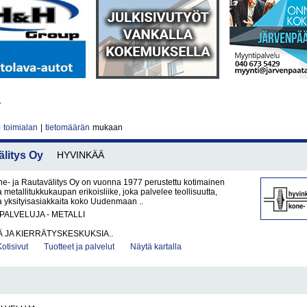
.
|
toimialan
|
tietomäärän
mukaan
litys Oy
HYVINKÄÄ
e- ja Rautavälitys Oy on vuonna 1977 perustettu kotimainen
 metallitukkukaupan erikoisliike, joka palvelee teollisuutta,
 ja yksityisasiakkaita koko Uudenmaan ..
PALVELUJA - METALLI
 JA KIERRÄTYSKESKUKSIA..
Kotisivut
Tuotteet ja palvelut
Näytä kartalla