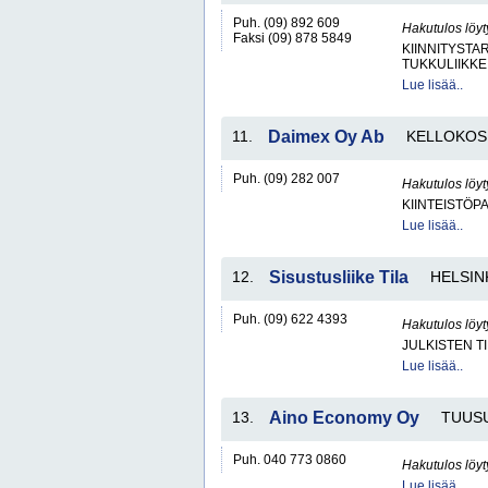
Puh. (09) 892 609
Hakutulos löyt
Faksi (09) 878 5849
KIINNITYSTA
TUKKULIIKKE
Lue lisää..
11.
Daimex Oy Ab
KELLOKOS
Puh. (09) 282 007
Hakutulos löyt
KIINTEISTÖP
Lue lisää..
12.
Sisustusliike Tila
HELSIN
Puh. (09) 622 4393
Hakutulos löyt
JULKISTEN T
Lue lisää..
13.
Aino Economy Oy
TUUS
Puh. 040 773 0860
Hakutulos löyt
Lue lisää..