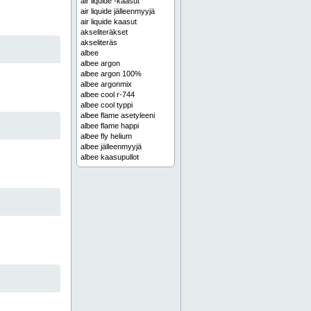
air liquide -kaasut
air liquide jälleenmyyjä
air liquide kaasut
akseliteräkset
akseliteräs
albee
albee argon
albee argon 100%
albee argonmix
albee cool r-744
albee cool typpi
albee flame asetyleeni
albee flame happi
albee fly helium
albee jälleenmyyjä
albee kaasupullot
albee kaasut
albee omistuspullo
albee omistuspullot
albee-kaasut
alumiini
alumiinia
alumiinilevyt
alumiinin osto
alumiiniprofiilit
alumiinituotteet
argon
argon 100%
argon kaasu
argon-kaasu