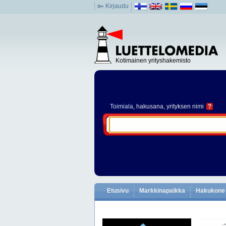
Kirjaudu
Kotimainen yrityshakemisto
Toimiala
, hakusana, yrityksen nimi
?
Etusivu
Markkinapaikka
Hakukone