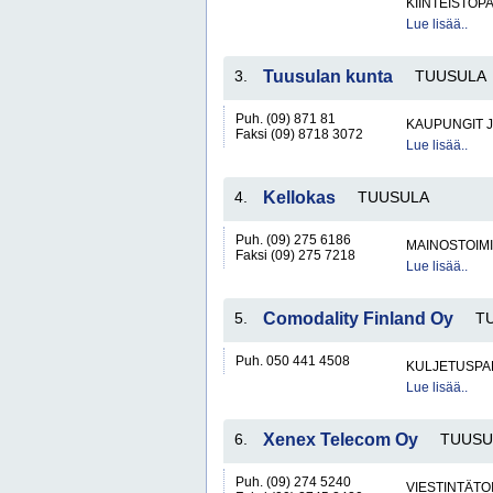
KIINTEISTÖP
Lue lisää..
3.
Tuusulan kunta
TUUSULA
Puh. (09) 871 81
KAUPUNGIT 
Faksi (09) 8718 3072
Lue lisää..
4.
Kellokas
TUUSULA
Puh. (09) 275 6186
MAINOSTOIM
Faksi (09) 275 7218
Lue lisää..
5.
Comodality Finland Oy
T
Puh. 050 441 4508
KULJETUSPA
Lue lisää..
6.
Xenex Telecom Oy
TUUSU
Puh. (09) 274 5240
VIESTINTÄTO