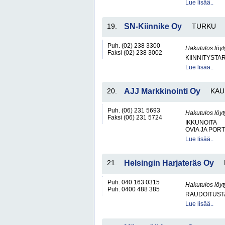
Lue lisää..
19.
SN-Kiinnike Oy
TURKU
Puh. (02) 238 3300
Hakutulos löyt
Faksi (02) 238 3002
KIINNITYSTA
Lue lisää..
20.
AJJ Markkinointi Oy
KAU
Puh. (06) 231 5693
Hakutulos löyt
Faksi (06) 231 5724
IKKUNOITA
OVIA JA POR
Lue lisää..
21.
Helsingin Harjateräs Oy
Puh. 040 163 0315
Hakutulos löyt
Puh. 0400 488 385
RAUDOITUST
Lue lisää..