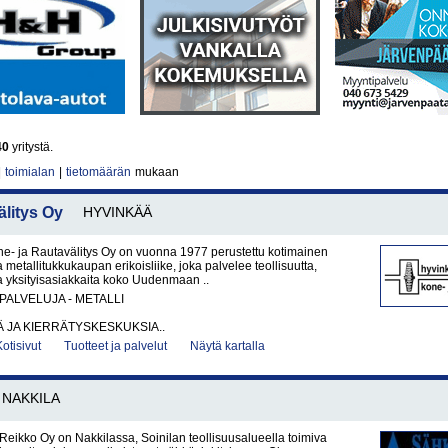
40
yritystä.
|
toimialan
|
tietomäärän
mukaan
litys Oy
HYVINKÄÄ
e- ja Rautavälitys Oy on vuonna 1977 perustettu kotimainen
 metallitukkukaupan erikoisliike, joka palvelee teollisuutta,
 ja yksityisasiakkaita koko Uudenmaan ..
PALVELUJA - METALLI
 JA KIERRÄTYSKESKUKSIA..
Kotisivut
Tuotteet ja palvelut
Näytä kartalla
NAKKILA
Reikko Oy on Nakkilassa, Soinilan teollisuusalueella toimiva