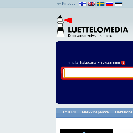
Kirjaudu
Kotimainen yrityshakemisto
Toimiala
, hakusana, yrityksen nimi
?
Etusivu
Markkinapaikka
Hakukone