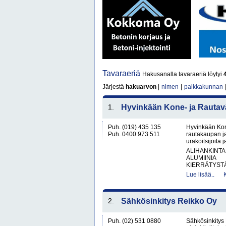
Tavaraeriä
Hakusanalla tavaraeriä löytyi
Järjestä
hakuarvon
|
nimen
|
paikkakunnan
1.
Hyvinkään Kone- ja Rautavä
Puh. (019) 435 135
Hyvinkään Kon
Puh. 0400 973 511
rautakaupan ja
urakoitsijoita
ALIHANKINTA
ALUMIINIA
KIERRÄTYSTÄ
Lue lisää..
2.
Sähkösinkitys Reikko Oy
Puh. (02) 531 0880
Sähkösinkitys 