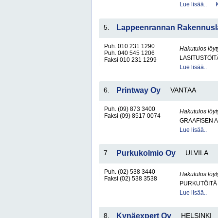
Lue lisää..
5.
Lappeenrannan Rakennusl
Puh. 010 231 1290
Hakutulos löyt
Puh. 040 545 1206
LASITUSTÖIT
Faksi 010 231 1299
Lue lisää..
6.
Printway Oy
VANTAA
Puh. (09) 873 3400
Hakutulos löyt
Faksi (09) 8517 0074
GRAAFISEN A
Lue lisää..
7.
Purkukolmio Oy
ULVILA
Puh. (02) 538 3440
Hakutulos löyt
Faksi (02) 538 3538
PURKUTÖITÄ
Lue lisää..
8.
Kynäexpert Oy
HELSINKI