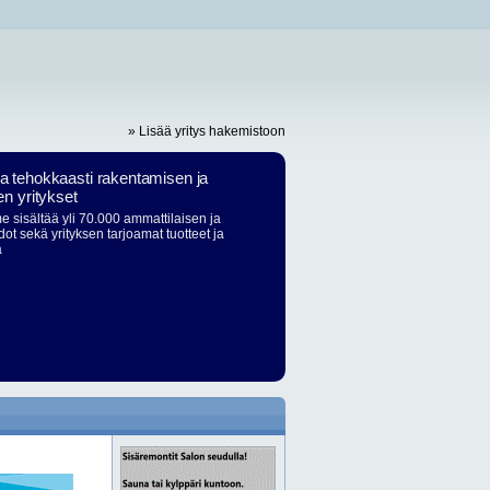
» Lisää yritys hakemistoon
ja tehokkaasti rakentamisen ja
en yritykset
 sisältää yli 70.000 ammattilaisen ja
dot sekä yrityksen tarjoamat tuotteet ja
ä