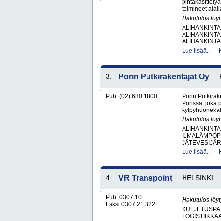
pintakäsittely
toimineet alall
Hakutulos löyt
ALIHANKINTA
ALIHANKINTA
ALIHANKINTA
Lue lisää..
3.
Porin Putkirakentajat Oy
Puh. (02) 630 1800
Porin Putkirake
Porissa, joka 
kylpyhuonekalu
Hakutulos löyt
ALIHANKINTA
ILMALÄMPÖP
JÄTEVESIJÄR
Lue lisää..
4.
VR Transpoint
HELSINKI
Puh. 0307 10
Hakutulos löyt
Faksi 0307 21 322
KULJETUSPA
LOGISTIIKKA