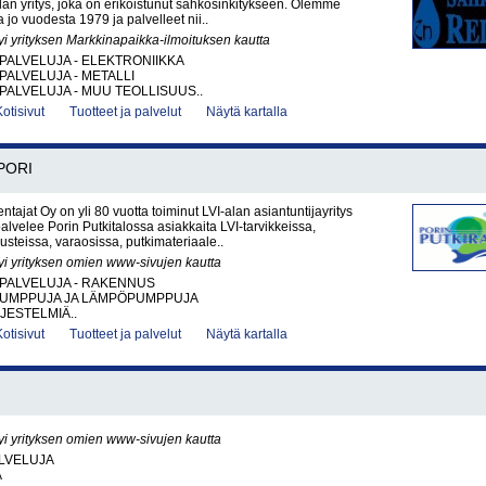
alan yritys, joka on erikoistunut sähkösinkitykseen. Olemme
a jo vuodesta 1979 ja palvelleet nii..
yi yrityksen Markkinapaikka-ilmoituksen kautta
PALVELUJA - ELEKTRONIIKKA
PALVELUJA - METALLI
PALVELUJA - MUU TEOLLISUUS..
Kotisivut
Tuotteet ja palvelut
Näytä kartalla
PORI
ntajat Oy on yli 80 vuotta toiminut LVI-alan asiantuntijayritys
palvelee Porin Putkitalossa asiakkaita LVI-tarvikkeissa,
steissa, varaosissa, putkimateriaale..
yi yrityksen omien www-sivujen kautta
PALVELUJA - RAKENNUS
UMPPUJA JA LÄMPÖPUMPPUJA
JESTELMIÄ..
Kotisivut
Tuotteet ja palvelut
Näytä kartalla
yi yrityksen omien www-sivujen kautta
LVELUJA
A