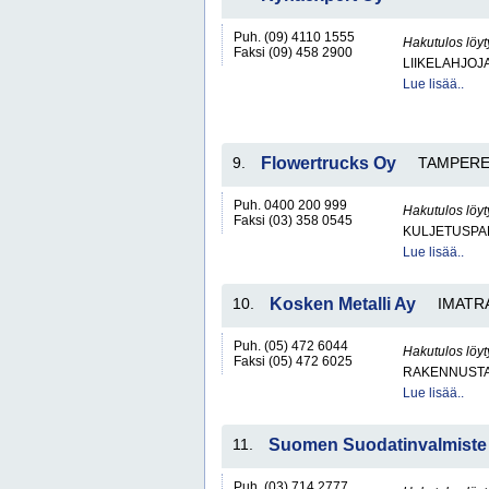
Puh. (09) 4110 1555
Hakutulos löyt
Faksi (09) 458 2900
LIIKELAHJOJ
Lue lisää..
9.
Flowertrucks Oy
TAMPER
Puh. 0400 200 999
Hakutulos löyt
Faksi (03) 358 0545
KULJETUSPA
Lue lisää..
10.
Kosken Metalli Ay
IMATR
Puh. (05) 472 6044
Hakutulos löyt
Faksi (05) 472 6025
RAKENNUSTA
Lue lisää..
11.
Suomen Suodatinvalmiste
Puh. (03) 714 2777