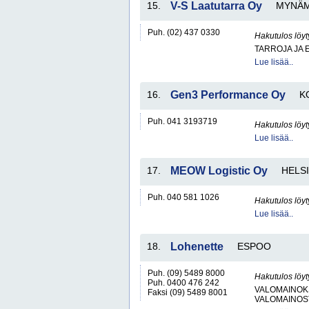
15.
V-S Laatutarra Oy
MYNÄM
Puh. (02) 437 0330
Hakutulos löyt
TARROJA JA 
Lue lisää..
16.
Gen3 Performance Oy
K
Puh. 041 3193719
Hakutulos löyt
Lue lisää..
17.
MEOW Logistic Oy
HELSI
Puh. 040 581 1026
Hakutulos löyt
Lue lisää..
18.
Lohenette
ESPOO
Puh. (09) 5489 8000
Hakutulos löyt
Puh. 0400 476 242
VALOMAINOK
Faksi (09) 5489 8001
VALOMAINOS