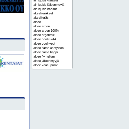
air liquide -kaasut
air liquide jälleenmyyjä
air liquide kaasut
akseliteräkset
akseliteräs
albee
albee argon
albee argon 100%
albee argonmix
albee cool r-744
albee cool typpi
albee flame asetyleeni
albee flame happi
albee fly helium
albee jälleenmyyjä
albee kaasupullot
albee kaasut
albee omistuspullo
albee omistuspullot
albee-kaasut
alumiini
alumiinia
alumiinilevyt
alumiinin osto
alumiiniprofiilit
alumiinituotteet
argon
argon 100%
argon kaasu
argon-kaasu