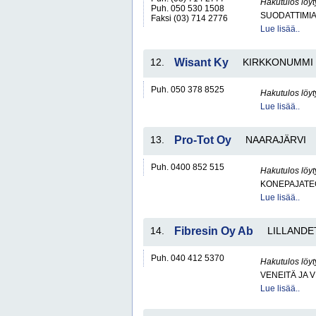
Hakutulos löyt
Puh. 050 530 1508
SUODATTIMI
Faksi (03) 714 2776
Lue lisää..
12.
Wisant Ky
KIRKKONUMMI
Puh. 050 378 8525
Hakutulos löyt
Lue lisää..
13.
Pro-Tot Oy
NAARAJÄRVI
Puh. 0400 852 515
Hakutulos löyt
KONEPAJATEO
Lue lisää..
14.
Fibresin Oy Ab
LILLANDE
Puh. 040 412 5370
Hakutulos löyt
VENEITÄ JA 
Lue lisää..