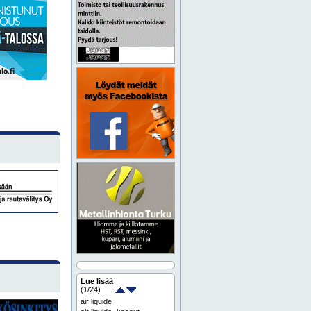
Lue lisää
(
1
/24)
air liquide