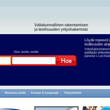
Valtakunnallinen rakentamisen
ja teollisuuden yrityshakemisto
Löydä nopeasti 
teollisuuden aloj
Yrityshakemistomme
Alue
, kunta, osoite
päättäjän yhteystie
palvelut
» Lue lisä
Hae
Mainosta täällä
Kunnat & kaupungit
Yhteystiedot