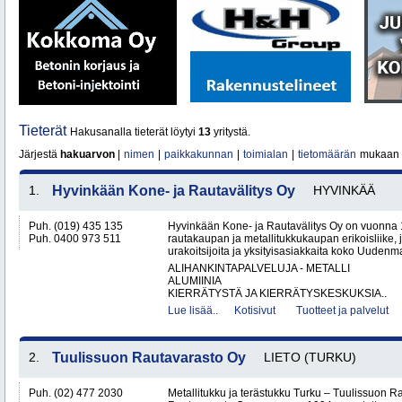
Tieterät
Hakusanalla tieterät löytyi
13
yritystä.
Järjestä
hakuarvon
|
nimen
|
paikkakunnan
|
toimialan
|
tietomäärän
mukaan
1.
Hyvinkään Kone- ja Rautavälitys Oy
HYVINKÄÄ
Puh. (019) 435 135
Hyvinkään Kone- ja Rautavälitys Oy on vuonna 
Puh. 0400 973 511
rautakaupan ja metallitukkukaupan erikoisliike, j
urakoitsijoita ja yksityisasiakkaita koko Uudenm
ALIHANKINTAPALVELUJA - METALLI
ALUMIINIA
KIERRÄTYSTÄ JA KIERRÄTYSKESKUKSIA..
Lue lisää..
Kotisivut
Tuotteet ja palvelut
2.
Tuulissuon Rautavarasto Oy
LIETO (TURKU)
Puh. (02) 477 2030
Metallitukku ja terästukku Turku – Tuulissuon 