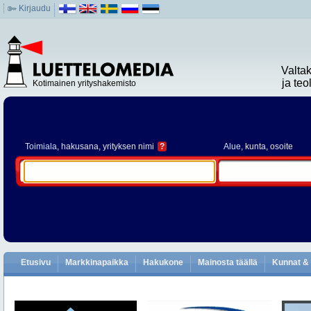
Kirjaudu
Valta
ja te
Kotimainen yrityshakemisto
Toimiala
, hakusana, yrityksen nimi
?
Alue
, kunta, osoite
Etusivu
Markkinapaikka
Hakukone
Mainosta täällä
Kunnat & 