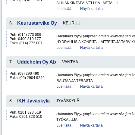
Faksi (06) 477 7901
ALIHANKINTAPALVELUJA - METALLI
Lue lisää..
Näytä kartalla
6.
Keurustarvike Oy
KEURUU
Puh. (014) 773 009
Hakutulos löytyi yrityksen omien www-sivujen ka
Puh. 0400 819 177
HYDRAULISIA KONEITA, LAITTEITA JA TARVIK
Faksi (014) 773 007
Lue lisää..
Näytä kartalla
7.
Uddeholm Oy Ab
VANTAA
Puh. (09) 290 490
Hakutulos löytyi yrityksen omien www-sivujen ka
Faksi (09) 2904 9249
RAUTAA JA TERÄSTÄ
Lue lisää..
Näytä kartalla
8.
IKH Jyväskylä
JYVÄSKYLÄ
Puh. 0201 323 519
Hakutulos löytyi yrityksen omien www-sivujen ka
Faksi 0201 323 510
TYÖKALUJA
Lue lisää..
Näytä kartalla