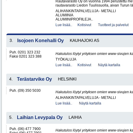
Rautavarasto Oy on vuonna 1994 perustettu met
rautavarasto Liedon Tuulissuolla, aivan Turun läh
ALIHANKINTAPALVELUJA - METALLI
ALUMIINIA
ALUMIINIPROFIILEJA..
Lue lisää..
Kotisivut
Tuotteet ja palvelut
3.
Isojoen Konehalli Oy
KAUHAJOKI AS
Puh. 0201 323 232
Hakutulos löytyi yrityksen omien www-sivujen ka
Faksi 0201 323 388
TYÖKALUJA
Lue lisää..
Kotisivut
Näytä kartalla
4.
Terästarvike Oy
HELSINKI
Puh. (09) 350 5030
Hakutulos löytyi yrityksen omien www-sivujen ka
ALIHANKINTAPALVELUJA - METALLI
Lue lisää..
Näytä kartalla
5.
Laihian Levypala Oy
LAIHIA
Puh. (06) 477 7900
Hakutulos löytyi yrityksen omien www-sivujen ka