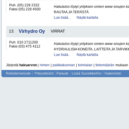
Puh. (05) 228 2332
Hakutulos löytyi yrityksen omien www-sivujen ka
Faksi (05) 228 4500
RAUTAA JA TERÄSTÄ
Lue lisää..
Näytä kartalla
13.
Virhydro Oy
VIRRAT
Puh. 010 2711200
Hakutulos löytyi yrityksen omien www-sivujen ka
Faksi (03) 475 4112
HYDRAULISIA KONEITA, LAITTEITA JA TARVIK
Lue lisää..
Näytä kartalla
Järjestä
hakuarvon
|
nimen
|
paikkakunnan
|
toimialan
|
tietomäärän
mukaan
Rekisteriseloste
Yhteystiedot
Palaute
Lisää Suosikkeihin
Hakemisto