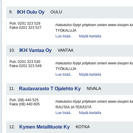
9.
IKH Oulu Oy
OULU
Puh. 0201 323 529
Hakutulos löytyi yrityksen omien www-sivujen ka
Faksi 0201 323 527
TYÖKALUJA
Lue lisää..
Näytä kartalla
10.
IKH Vantaa Oy
VANTAA
Puh. 0201 323 530
Hakutulos löytyi yrityksen omien www-sivujen ka
Faksi 0201 323 549
TYÖKALUJA
Lue lisää..
Näytä kartalla
11.
Rautavarasto T Ojalehto Ky
NIVALA
Puh. (08) 440 525
Hakutulos löytyi yrityksen omien www-sivujen ka
Faksi (08) 440 605
RAUTAA JA TERÄSTÄ
Lue lisää..
Näytä kartalla
12.
Kymen Metallituote Ky
KOTKA