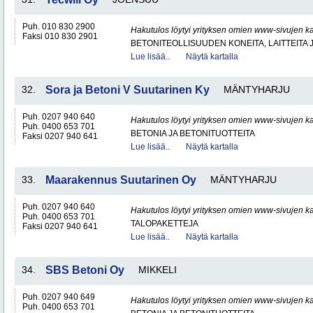
Puh. 010 830 2900
Hakutulos löytyi yrityksen omien www-sivujen ka
Faksi 010 830 2901
BETONITEOLLISUUDEN KONEITA, LAITTEITA J
Lue lisää..
Näytä kartalla
32.
Sora ja Betoni V Suutarinen Ky
MÄNTYHARJU
Puh. 0207 940 640
Hakutulos löytyi yrityksen omien www-sivujen ka
Puh. 0400 653 701
BETONIA JA BETONITUOTTEITA
Faksi 0207 940 641
Lue lisää..
Näytä kartalla
33.
Maarakennus Suutarinen Oy
MÄNTYHARJU
Puh. 0207 940 640
Hakutulos löytyi yrityksen omien www-sivujen ka
Puh. 0400 653 701
TALOPAKETTEJA
Faksi 0207 940 641
Lue lisää..
Näytä kartalla
34.
SBS Betoni Oy
MIKKELI
Puh. 0207 940 649
Hakutulos löytyi yrityksen omien www-sivujen ka
Puh. 0400 653 701