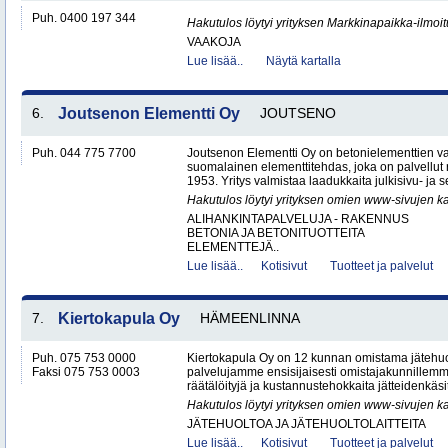
Puh. 0400 197 344
Hakutulos löytyi yrityksen Markkinapaikka-ilmoi
VAAKOJA
Lue lisää..
Näytä kartalla
6.
Joutsenon Elementti Oy
JOUTSENO
Puh. 044 775 7700
Joutsenon Elementti Oy on betonielementtien va
suomalainen elementtitehdas, joka on palvellut
1953. Yritys valmistaa laadukkaita julkisivu- ja s
Hakutulos löytyi yrityksen omien www-sivujen ka
ALIHANKINTAPALVELUJA - RAKENNUS
BETONIA JA BETONITUOTTEITA
ELEMENTTEJÄ..
Lue lisää..
Kotisivut
Tuotteet ja palvelut
7.
Kiertokapula Oy
HÄMEENLINNA
Puh. 075 753 0000
Kiertokapula Oy on 12 kunnan omistama jätehuo
Faksi 075 753 0003
palvelujamme ensisijaisesti omistajakunnillemm
räätälöityjä ja kustannustehokkaita jätteidenkäsit
Hakutulos löytyi yrityksen omien www-sivujen ka
JÄTEHUOLTOA JA JÄTEHUOLTOLAITTEITA
Lue lisää..
Kotisivut
Tuotteet ja palvelut