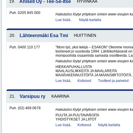
19.
Ahlsell Oy - Tee-Se-Itse
HYVINKÄÄ
Puh. 0205 845 000
Hakutulos löytyi yrityksen omien www-sivujen ka
Lue lisää..
Näytä kartalla
20.
Lähteenmäki Esa Tmi
HUITTINEN
Puh. 0400 110 177
"Moni työ, yksi tekijä – ESAKON" Olemme monialay
toimineet jo vuodesta 1994. Lähtökohtaisesti on
monipuolista osaamista samasta osoitteesta. Lat
Hakutulos löytyi yrityksen omien www-sivujen ka
HIEKKAPUHALLUSTA
MAALAUSLIIKKEITÄ JA MAALAREITA
MAARAKENNUSTÖITÄ JA MAANSIIRTOTÖITÄ..
Lue lisää..
Kotisivut
Tuotteet ja palvelut
21.
Varsipuu ry
KAARINA
Puh. (02) 469 0678
Hakutulos löytyi yrityksen omien www-sivujen ka
PUUTA JA PUUTAVAROITA
YHDISTYKSET JA LIITOT
Lue lisää..
Kotisivut
Näytä kartalla