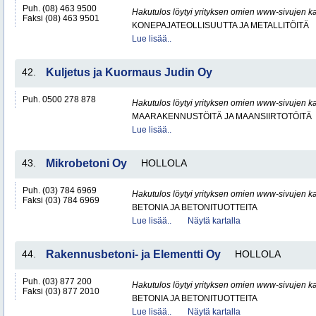
Puh. (08) 463 9500
Hakutulos löytyi yrityksen omien www-sivujen ka
Faksi (08) 463 9501
KONEPAJATEOLLISUUTTA JA METALLITÖITÄ
Lue lisää..
42.
Kuljetus ja Kuormaus Judin Oy
Puh. 0500 278 878
Hakutulos löytyi yrityksen omien www-sivujen ka
MAARAKENNUSTÖITÄ JA MAANSIIRTOTÖITÄ
Lue lisää..
43.
Mikrobetoni Oy
HOLLOLA
Puh. (03) 784 6969
Hakutulos löytyi yrityksen omien www-sivujen ka
Faksi (03) 784 6969
BETONIA JA BETONITUOTTEITA
Lue lisää..
Näytä kartalla
44.
Rakennusbetoni- ja Elementti Oy
HOLLOLA
Puh. (03) 877 200
Hakutulos löytyi yrityksen omien www-sivujen ka
Faksi (03) 877 2010
BETONIA JA BETONITUOTTEITA
Lue lisää..
Näytä kartalla