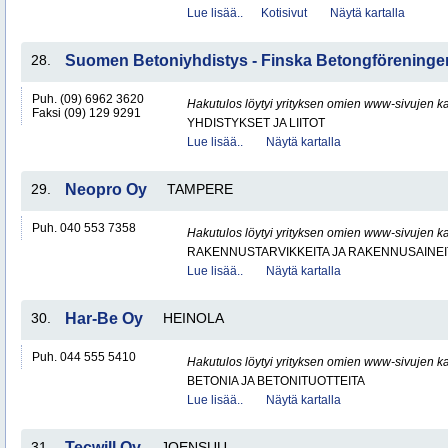
Lue lisää..
Kotisivut
Näytä kartalla
28.
Suomen Betoniyhdistys - Finska Betongföreningen
Puh. (09) 6962 3620
Hakutulos löytyi yrityksen omien www-sivujen ka
Faksi (09) 129 9291
YHDISTYKSET JA LIITOT
Lue lisää..
Näytä kartalla
29.
Neopro Oy
TAMPERE
Puh. 040 553 7358
Hakutulos löytyi yrityksen omien www-sivujen ka
RAKENNUSTARVIKKEITA JA RAKENNUSAINEI
Lue lisää..
Näytä kartalla
30.
Har-Be Oy
HEINOLA
Puh. 044 555 5410
Hakutulos löytyi yrityksen omien www-sivujen ka
BETONIA JA BETONITUOTTEITA
Lue lisää..
Näytä kartalla
31.
Tecwill Oy
JOENSUU