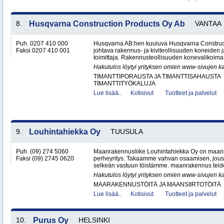
8.
Husqvarna Construction Products Oy Ab
VANTAA
Puh. 0207 410 000
Husqvarna AB:hen kuuluva Husqvarna Construc
Faksi 0207 410 001
johtava rakennus- ja kiviteollisuuden koneiden j
toimittaja. Rakennusteollisuuden konevalikoima s
Hakutulos löytyi yrityksen omien www-sivujen ka
TIMANTTIPORAUSTA JA TIMANTTISAHAUSTA
TIMANTTITYÖKALUJA
Lue lisää..
Kotisivut
Tuotteet ja palvelut
9.
Louhintahiekka Oy
TUUSULA
Puh. (09) 274 5060
Maanrakennusliike Louhintahiekka Oy on maan
Faksi (09) 2745 0620
perheyritys. Takaamme vahvan osaamisen, jous
selkeän vastuun töistämme. maanrakennus teide
Hakutulos löytyi yrityksen omien www-sivujen ka
MAARAKENNUSTÖITÄ JA MAANSIIRTOTÖITÄ
Lue lisää..
Kotisivut
Tuotteet ja palvelut
10.
Purus Oy
HELSINKI