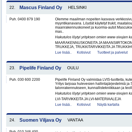
22.
Mascus Finland Oy
HELSINKI
Puh. 0400 879 190
Olemme maailman nopeiten kasvava verkkosivu
myyntikanavana. Löydät käytetyt trukit, maatal
maanrakennuskoneet ja kuorma-autot Mascuks
mas..
Hakutulos löytyi yrityksen omien www-sivujen ka
MAARAKENNUSKONEITA JA MAANSIIRTOKONE
TRUKKEJA, TRUKKITARVIKKEITA JA TRUKKI
Lue lisää..
Kotisivut
Tuotteet ja palvelut
23.
Pipelife Finland Oy
OULU
Puh. 030 600 2200
Pipelife Finland Oy valmistaa LVIS-tuotteita, kuten
Yritys tarjoaa hulevesien hallintajärjestelmiä j
talonrakennukseen, kunnallistekniikkaan ja teoll
Hakutulos löytyi yrityksen omien www-sivujen ka
LVI-TARVIKKEITA JA LVI-MATERIAALEJA
Lue lisää..
Kotisivut
Näytä kartalla
24.
Suomen Viljava Oy
VANTAA
Puh. 010 346 400