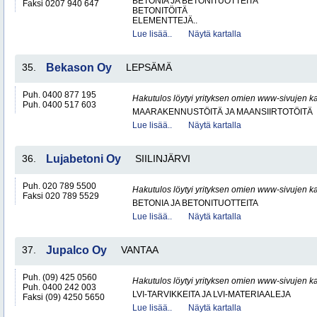
BETONIA JA BETONITUOTTEITA
Faksi 0207 940 647
BETONITÖITÄ
ELEMENTTEJÄ..
Lue lisää..
Näytä kartalla
35.
Bekason Oy
LEPSÄMÄ
Puh. 0400 877 195
Hakutulos löytyi yrityksen omien www-sivujen ka
Puh. 0400 517 603
MAARAKENNUSTÖITÄ JA MAANSIIRTOTÖITÄ
Lue lisää..
Näytä kartalla
36.
Lujabetoni Oy
SIILINJÄRVI
Puh. 020 789 5500
Hakutulos löytyi yrityksen omien www-sivujen ka
Faksi 020 789 5529
BETONIA JA BETONITUOTTEITA
Lue lisää..
Näytä kartalla
37.
Jupalco Oy
VANTAA
Puh. (09) 425 0560
Hakutulos löytyi yrityksen omien www-sivujen ka
Puh. 0400 242 003
LVI-TARVIKKEITA JA LVI-MATERIAALEJA
Faksi (09) 4250 5650
Lue lisää..
Näytä kartalla