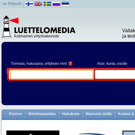
Kirjaudu
Valta
ja te
Kotimainen yrityshakemisto
Toimiala
, hakusana, yrityksen nimi
?
Alue
, kunta, osoite
Etusivu
Markkinapaikka
Hakukone
Mainosta täällä
Kunnat & 