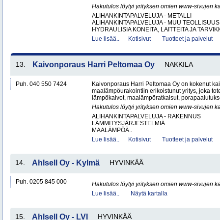
Hakutulos löytyi yrityksen omien www-sivujen ka
ALIHANKINTAPALVELUJA - METALLI
ALIHANKINTAPALVELUJA - MUU TEOLLISUUS
HYDRAULISIA KONEITA, LAITTEITA JA TARVIKK
Lue lisää..
Kotisivut
Tuotteet ja palvelut
13.
Kaivonporaus Harri Peltomaa Oy
NAKKILA
Puh. 040 550 7424
Kaivonporaus Harri Peltomaa Oy on kokenut kai
maalämpöurakointiin erikoistunut yritys, joka tot
lämpökaivot, maalämpöratkaisut, porapaalutukset 
Hakutulos löytyi yrityksen omien www-sivujen ka
ALIHANKINTAPALVELUJA - RAKENNUS
LÄMMITYSJÄRJESTELMIÄ
MAALÄMPÖÄ..
Lue lisää..
Kotisivut
Tuotteet ja palvelut
14.
Ahlsell Oy - Kylmä
HYVINKÄÄ
Puh. 0205 845 000
Hakutulos löytyi yrityksen omien www-sivujen ka
Lue lisää..
Näytä kartalla
15.
Ahlsell Oy - LVI
HYVINKÄÄ