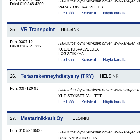
Hakutulos löytyi yrityksen omien www-sivujen ka
Faksi 010 346 4200
VARASTOINTIPALVELUJA
Lue lisää..
Kotisivut
Näytä kartalla
25.
VR Transpoint
HELSINKI
Puh. 0307 10
Hakutulos löytyi yrityksen omien www-sivujen ka
Faksi 0307 21 322
KULJETUSPALVELUJA
LOGISTIIKKAA
Lue lisää..
Kotisivut
Näytä kartalla
26.
Teräsrakenneyhdistys ry (TRY)
HELSINKI
Puh. (09) 129 91
Hakutulos löytyi yrityksen omien www-sivujen ka
YHDISTYKSET JA LIITOT
Lue lisää..
Kotisivut
Näytä kartalla
27.
Mestarinikkarit Oy
HELSINKI
Puh. 010 5816500
Hakutulos löytyi yrityksen omien www-sivujen ka
RAKENNUSLIIKKEITÄ