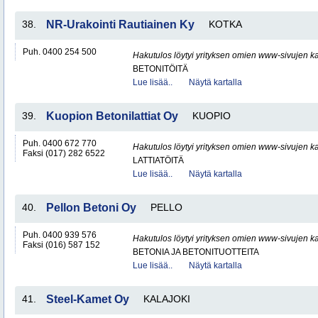
38.
NR-Urakointi Rautiainen Ky
KOTKA
Puh. 0400 254 500
Hakutulos löytyi yrityksen omien www-sivujen ka
BETONITÖITÄ
Lue lisää..
Näytä kartalla
39.
Kuopion Betonilattiat Oy
KUOPIO
Puh. 0400 672 770
Hakutulos löytyi yrityksen omien www-sivujen ka
Faksi (017) 282 6522
LATTIATÖITÄ
Lue lisää..
Näytä kartalla
40.
Pellon Betoni Oy
PELLO
Puh. 0400 939 576
Hakutulos löytyi yrityksen omien www-sivujen ka
Faksi (016) 587 152
BETONIA JA BETONITUOTTEITA
Lue lisää..
Näytä kartalla
41.
Steel-Kamet Oy
KALAJOKI