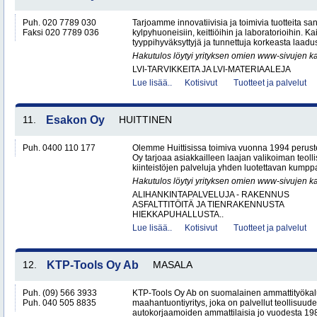
Puh. 020 7789 030
Tarjoamme innovatiivisia ja toimivia tuotteita sanit
Faksi 020 7789 036
kylpyhuoneisiin, keittiöihin ja laboratorioihin. K
tyyppihyväksyttyjä ja tunnettuja korkeasta laadus
Hakutulos löytyi yrityksen omien www-sivujen ka
LVI-TARVIKKEITA JA LVI-MATERIAALEJA
Lue lisää..
Kotisivut
Tuotteet ja palvelut
11.
Esakon Oy
HUITTINEN
Puh. 0400 110 177
Olemme Huittisissa toimiva vuonna 1994 peruste
Oy tarjoaa asiakkailleen laajan valikoiman teol
kiinteistöjen palveluja yhden luotettavan kumppa
Hakutulos löytyi yrityksen omien www-sivujen ka
ALIHANKINTAPALVELUJA - RAKENNUS
ASFALTTITÖITÄ JA TIENRAKENNUSTA
HIEKKAPUHALLUSTA..
Lue lisää..
Kotisivut
Tuotteet ja palvelut
12.
KTP-Tools Oy Ab
MASALA
Puh. (09) 566 3933
KTP-Tools Oy Ab on suomalainen ammattityökal
Puh. 040 505 8835
maahantuontiyritys, joka on palvellut teollisuud
autokorjaamoiden ammattilaisia jo vuodesta 1987. 