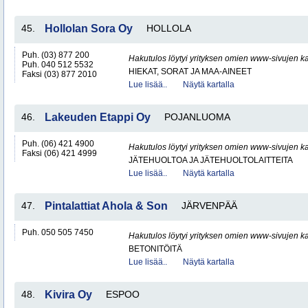
45.
Hollolan Sora Oy
HOLLOLA
Puh. (03) 877 200
Hakutulos löytyi yrityksen omien www-sivujen ka
Puh. 040 512 5532
HIEKAT, SORAT JA MAA-AINEET
Faksi (03) 877 2010
Lue lisää..
Näytä kartalla
46.
Lakeuden Etappi Oy
POJANLUOMA
Puh. (06) 421 4900
Hakutulos löytyi yrityksen omien www-sivujen ka
Faksi (06) 421 4999
JÄTEHUOLTOA JA JÄTEHUOLTOLAITTEITA
Lue lisää..
Näytä kartalla
47.
Pintalattiat Ahola & Son
JÄRVENPÄÄ
Puh. 050 505 7450
Hakutulos löytyi yrityksen omien www-sivujen ka
BETONITÖITÄ
Lue lisää..
Näytä kartalla
48.
Kivira Oy
ESPOO