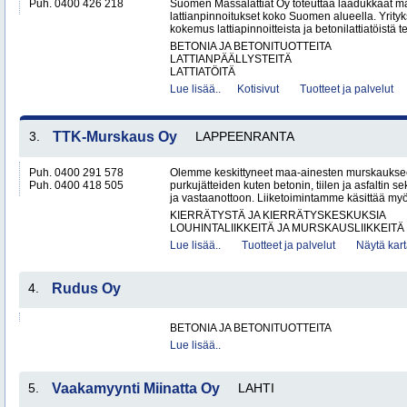
Puh. 0400 426 218
Suomen Massalattiat Oy toteuttaa laadukkaat mas
lattianpinnoitukset koko Suomen alueella. Yrityk
kokemus lattiapinnoitteista ja betonilattiatöistä te
BETONIA JA BETONITUOTTEITA
LATTIANPÄÄLLYSTEITÄ
LATTIATÖITÄ
Lue lisää..
Kotisivut
Tuotteet ja palvelut
3.
TTK-Murskaus Oy
LAPPEENRANTA
Puh. 0400 291 578
Olemme keskittyneet maa-ainesten murskaukse
Puh. 0400 418 505
purkujätteiden kuten betonin, tiilen ja asfaltin
ja vastaanottoon. Liiketoimintamme käsittää my
KIERRÄTYSTÄ JA KIERRÄTYSKESKUKSIA
LOUHINTALIIKKEITÄ JA MURSKAUSLIIKKEITÄ
Lue lisää..
Tuotteet ja palvelut
Näytä kart
4.
Rudus Oy
BETONIA JA BETONITUOTTEITA
Lue lisää..
5.
Vaakamyynti Miinatta Oy
LAHTI