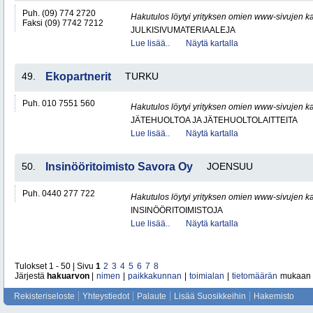
Puh. (09) 774 2720
Hakutulos löytyi yrityksen omien www-sivujen ka
Faksi (09) 7742 7212
JULKISIVUMATERIAALEJA
Lue lisää..
Näytä kartalla
49.
Ekopartnerit
TURKU
Puh. 010 7551 560
Hakutulos löytyi yrityksen omien www-sivujen ka
JÄTEHUOLTOA JA JÄTEHUOLTOLAITTEITA
Lue lisää..
Näytä kartalla
50.
Insinööritoimisto Savora Oy
JOENSUU
Puh. 0440 277 722
Hakutulos löytyi yrityksen omien www-sivujen ka
INSINÖÖRITOIMISTOJA
Lue lisää..
Näytä kartalla
Tulokset 1 - 50 | Sivu
1
2
3
4
5
6
7
8
Järjestä
hakuarvon
|
nimen
|
paikkakunnan
|
toimialan
|
tietomäärän
mukaan
Rekisteriseloste
Yhteystiedot
Palaute
Lisää Suosikkeihin
Hakemisto