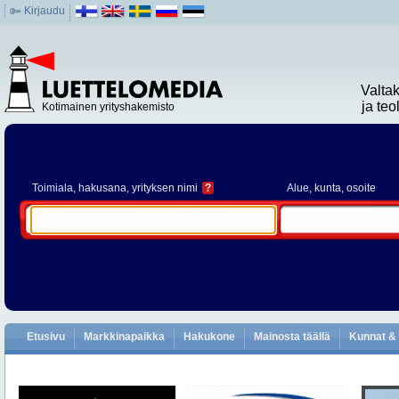
Kirjaudu
Valta
ja te
Kotimainen yrityshakemisto
Toimiala
, hakusana, yrityksen nimi
?
Alue
, kunta, osoite
Etusivu
Markkinapaikka
Hakukone
Mainosta täällä
Kunnat & 