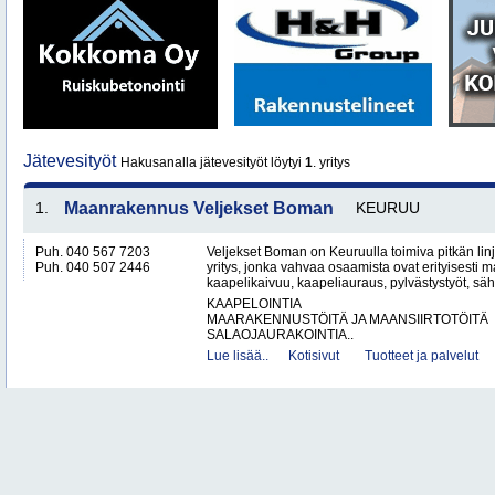
Jätevesityöt
Hakusanalla jätevesityöt löytyi
1
. yritys
1.
Maanrakennus Veljekset Boman
KEURUU
Puh. 040 567 7203
Veljekset Boman on Keuruulla toimiva pitkän l
Puh. 040 507 2446
yritys, jonka vahvaa osaamista ovat erityisesti 
kaapelikaivuu, kaapeliauraus, pylvästystyöt, säh
KAAPELOINTIA
MAARAKENNUSTÖITÄ JA MAANSIIRTOTÖITÄ
SALAOJAURAKOINTIA..
Lue lisää..
Kotisivut
Tuotteet ja palvelut