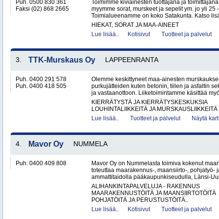
Puh. 0500 830 361
Toimimme kiviainesten tuottajana ja toimittajan
Faksi (02) 868 2665
myymme sorat, murskeet ja sepelit ym. jo yli 25
Toimialueenamme on koko Satakunta. Katso lisät
HIEKAT, SORAT JA MAA-AINEET
Lue lisää..
Kotisivut
Tuotteet ja palvelut
3.
TTK-Murskaus Oy
LAPPEENRANTA
Puh. 0400 291 578
Olemme keskittyneet maa-ainesten murskaukse
Puh. 0400 418 505
purkujätteiden kuten betonin, tiilen ja asfaltin
ja vastaanottoon. Liiketoimintamme käsittää my
KIERRÄTYSTÄ JA KIERRÄTYSKESKUKSIA
LOUHINTALIIKKEITÄ JA MURSKAUSLIIKKEITÄ
Lue lisää..
Tuotteet ja palvelut
Näytä kart
4.
Mavor Oy
NUMMELA
Puh. 0400 409 808
Mavor Oy on Nummelasta toimiva kokenut maanr
toteuttaa maarakennus-, maansiirto-, pohjatyö- j
ammattitaidolla pääkaupunkiseudulla, Länsi-Uud
ALIHANKINTAPALVELUJA - RAKENNUS
MAARAKENNUSTÖITÄ JA MAANSIIRTOTÖITÄ
POHJATÖITÄ JA PERUSTUSTÖITÄ..
Lue lisää..
Kotisivut
Tuotteet ja palvelut