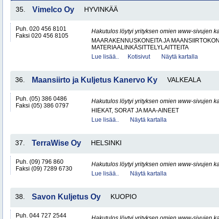
35.
Vimelco Oy
HYVINKÄÄ
Puh. 020 456 8101
Hakutulos löytyi yrityksen omien www-sivujen ka
Faksi 020 456 8105
MAARAKENNUSKONEITA JA MAANSIIRTOKONE
MATERIAALINKÄSITTELYLAITTEITA
Lue lisää..
Kotisivut
Näytä kartalla
36.
Maansiirto ja Kuljetus Kanervo Ky
VALKEALA
Puh. (05) 386 0486
Hakutulos löytyi yrityksen omien www-sivujen ka
Faksi (05) 386 0797
HIEKAT, SORAT JA MAA-AINEET
Lue lisää..
Näytä kartalla
37.
TerraWise Oy
HELSINKI
Puh. (09) 796 860
Hakutulos löytyi yrityksen omien www-sivujen ka
Faksi (09) 7289 6730
Lue lisää..
Näytä kartalla
38.
Savon Kuljetus Oy
KUOPIO
Puh. 044 727 2544
Hakutulos löytyi yrityksen omien www-sivujen ka