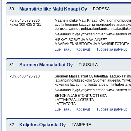
30.
Maansiirtoliike Matti Knaapi Oy
FORSSA
Puh. 040 573 9336
Maansiirtoliike Matti Knaapi Oy:llä on monipuol
Faksi (03) 435 3721
avulla teemme kattavat ja monipuoliset maarak
peruskaivannot, pohjarakentamisen, salaojitukse
Hakutulos löytyi yrityksen omien www-sivujen ka
HIEKAT, SORAT JA MAA-AINEET
MAARAKENNUSTÖITÄ JA MAANSIIRTOTÖITÄ
Lue lisää..
Kotisivut
Tuotteet ja palvelut
31.
Suomen Massalattiat Oy
TUUSULA
Puh. 0400 426 218
Suomen Massalattiat Oy toteuttaa laadukkaat mas
lattianpinnoitukset koko Suomen alueella. Yrityk
kokemus lattiapinnoitteista ja betonilattiatöistä te
Hakutulos löytyi yrityksen omien www-sivujen ka
BETONIA JA BETONITUOTTEITA
LATTIANPÄÄLLYSTEITÄ
LATTIATÖITÄ
Lue lisää..
Kotisivut
Tuotteet ja palvelut
32.
Kuljetus-Ojakoski Oy
TAMPERE