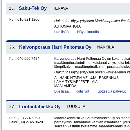
25.
Saku-Tek Oy
KERAVA
Puh. 010 821 1200
Hakutulos löytyi yrityksen Markkinapaikka-ilmoi
AUTOMAATIOTA
Lue lisää..
Näytä kartalla
26.
Kaivonporaus Harri Peltomaa Oy
NAKKILA
Puh. 040 550 7424
Kaivonporaus Harri Peltomaa Oy on kokenut kai
maalämpöurakointiin erikoistunut yritys, joka tot
lämpökaivot, maalämpöratkaisut, porapaalutukset 
Hakutulos löytyi yrityksen omien www-sivujen ka
ALIHANKINTAPALVELUJA - RAKENNUS
LÄMMITYSJÄRJESTELMIÄ
MAALÄMPÖÄ..
Lue lisää..
Kotisivut
Tuotteet ja palvelut
27.
Louhintahiekka Oy
TUUSULA
Puh. (09) 274 5060
Maanrakennusliike Louhintahiekka Oy on maan
Faksi (09) 2745 0620
perheyritys. Takaamme vahvan osaamisen, jous
selkeän vastuun töistämme. maanrakennus teide