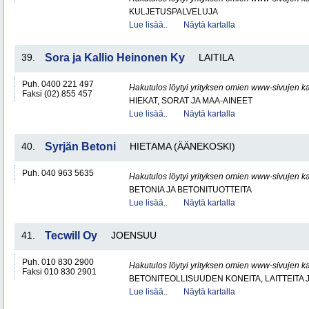
KULJETUSPALVELUJA
Lue lisää..
Näytä kartalla
39.
Sora ja Kallio Heinonen Ky
LAITILA
Puh. 0400 221 497
Hakutulos löytyi yrityksen omien www-sivujen ka
Faksi (02) 855 457
HIEKAT, SORAT JA MAA-AINEET
Lue lisää..
Näytä kartalla
40.
Syrjän Betoni
HIETAMA (ÄÄNEKOSKI)
Puh. 040 963 5635
Hakutulos löytyi yrityksen omien www-sivujen ka
BETONIA JA BETONITUOTTEITA
Lue lisää..
Näytä kartalla
41.
Tecwill Oy
JOENSUU
Puh. 010 830 2900
Hakutulos löytyi yrityksen omien www-sivujen ka
Faksi 010 830 2901
BETONITEOLLISUUDEN KONEITA, LAITTEITA J
Lue lisää..
Näytä kartalla