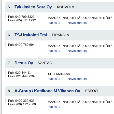
5.
Tykkimäen Sora Oy
KOUVOLA
Puh. 040 709 5321
MAARAKENNUSTÖITÄ JA MAANSIIRTOTÖITÄ
Faksi (05) 321 1992
Lue lisää..
Näytä kartalla
6.
TS-Urakointi Tmi
PIRKKALA
Puh. 0400 780 994
MAARAKENNUSTÖITÄ JA MAANSIIRTOTÖITÄ
Lue lisää..
Näytä kartalla
7.
Destia Oy
VANTAA
Puh. 020 444 11
TIETEKNIIKKAA
Faksi 020 444 2297
Lue lisää..
Näytä kartalla
8.
A-Group / Kattikone M Viitanen Oy
ESPOO
Puh. 0400 339 933
MAARAKENNUSTÖITÄ JA MAANSIIRTOTÖITÄ
Faksi (09) 412 2500
Lue lisää..