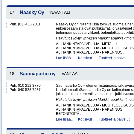
17.
Naasky Oy
NAANTALI
Puh. (02) 435 2011
Naasky Oy on Naantalissa toimiva suomalainen 
erikoisosaamista ovat putkikäyrät, loivasäteiset 
betonipumppaustarvikkeet, betoniletkut, putkiliitti
Hakutulos löytyi yrityksen Markkinapaikka-ilmoi
ALIHANKINTAPALVELUJA - METALLI
ALIHANKINTAPALVELUJA - MUU TEOLLISUUS
ALIHANKINTAPALVELUJA - RAKENNUS..
Lue lisää..
Kotisivut
Tuotteet ja palvelut
18.
Saumapartio oy
VANTAA
Puh. 010 212 3770
Saumapartio Oy – elementtisaumaus, julkisivu
Puh. 040 528 7937
UudellamaallaSaumapartio Oy on kotimainen s
joka toteuttaa elementtisaumaukset, julkisivusa
Hakutulos löytyi yrityksen Markkinapaikka-ilmoi
ALIHANKINTAPALVELUJA - MUU TEOLLISUUS
ALIHANKINTAPALVELUJA - RAKENNUS
BETONITÖITÄ..
Lue lisää..
Kotisivut
Tuotteet ja palvelut