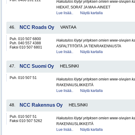
Puh. 0400 261 222
Hakutulos löytyi yrityksen omien www-sivujen ka
HIEKAT, SORAT JA MAA-AINEET
Lue lisää..
Näytä kartalla
46.
NCC Roads Oy
VANTAA
Puh. 010 507 6800
Hakutulos löytyi yrityksen omien www-sivujen ka
Puh. 040 557 4388
ASFALTTITÖITÄ JA TIENRAKENNUSTA
Faksi 010 507 6801
Lue lisää..
Näytä kartalla
47.
NCC Suomi Oy
HELSINKI
Puh. 010 507 51
Hakutulos löytyi yrityksen omien www-sivujen ka
RAKENNUSLIIKKEITÄ
Lue lisää..
Näytä kartalla
48.
NCC Rakennus Oy
HELSINKI
Puh. 010 507 51
Hakutulos löytyi yrityksen omien www-sivujen ka
Faksi 010 507 5262
RAKENNUSLIIKKEITÄ
Lue lisää..
Näytä kartalla