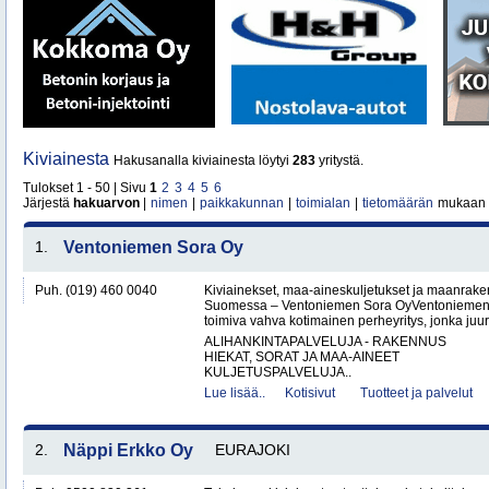
Kiviainesta
Hakusanalla kiviainesta löytyi
283
yritystä.
Tulokset 1 - 50 | Sivu
1
2
3
4
5
6
Järjestä
hakuarvon
|
nimen
|
paikkakunnan
|
toimialan
|
tietomäärän
mukaan
1.
Ventoniemen Sora Oy
Puh. (019) 460 0040
Kiviainekset, maa-aineskuljetukset ja maanrake
Suomessa – Ventoniemen Sora OyVentoniemen 
toimiva vahva kotimainen perheyritys, jonka juure
ALIHANKINTAPALVELUJA - RAKENNUS
HIEKAT, SORAT JA MAA-AINEET
KULJETUSPALVELUJA..
Lue lisää..
Kotisivut
Tuotteet ja palvelut
2.
Näppi Erkko Oy
EURAJOKI