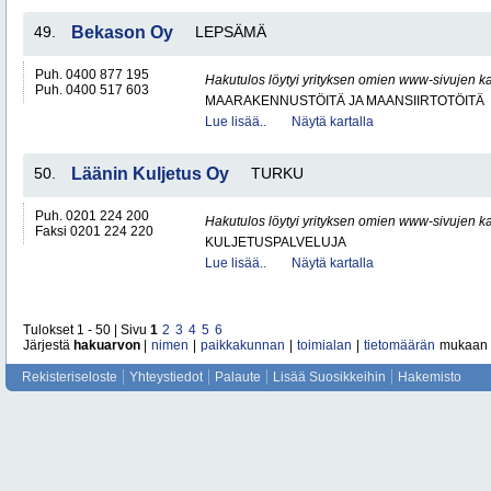
49.
Bekason Oy
LEPSÄMÄ
Puh. 0400 877 195
Hakutulos löytyi yrityksen omien www-sivujen ka
Puh. 0400 517 603
MAARAKENNUSTÖITÄ JA MAANSIIRTOTÖITÄ
Lue lisää..
Näytä kartalla
50.
Läänin Kuljetus Oy
TURKU
Puh. 0201 224 200
Hakutulos löytyi yrityksen omien www-sivujen ka
Faksi 0201 224 220
KULJETUSPALVELUJA
Lue lisää..
Näytä kartalla
Tulokset 1 - 50 | Sivu
1
2
3
4
5
6
Järjestä
hakuarvon
|
nimen
|
paikkakunnan
|
toimialan
|
tietomäärän
mukaan
Rekisteriseloste
Yhteystiedot
Palaute
Lisää Suosikkeihin
Hakemisto