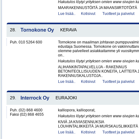
Hakutulos löytyi yrityksen omien www-sivujen ka
MAARAKENNUSTÖITÄ JA MAANSIIRTOTÖITÄ
Lue lisää..
Kotisivut
Tuotteet ja palvelut
28.
Tornokone Oy
KERAVA
Puh. 010 5264 600
Tornokone on maailman johtavan pumppuvalmis
edustaja Suomessa. Tornokone on vakiinnutta
olemme palvelleet asiakkaitamme yli vuosikym
on..
Hakutulos löytyi yrityksen omien www-sivujen ka
ALIHANKINTAPALVELUJA - RAKENNUS
BETONITEOLLISUUDEN KONEITA, LAITTEITA J
RAKENNUSKALUSTOJA..
Lue lisää..
Kotisivut
Tuotteet ja palvelut
29.
Interrock Oy
EURAJOKI
Puh. (02) 868 4600
kalliopora, kallioporat,
Faksi (02) 868 4655
Hakutulos löytyi yrityksen omien www-sivujen ka
KIVIÄ JA KIVIASENNUKSIA
LOUHINTALIIKKEITÄ JA MURSKAUSLIIKKEITÄ
Lue lisää..
Kotisivut
Tuotteet ja palvelut