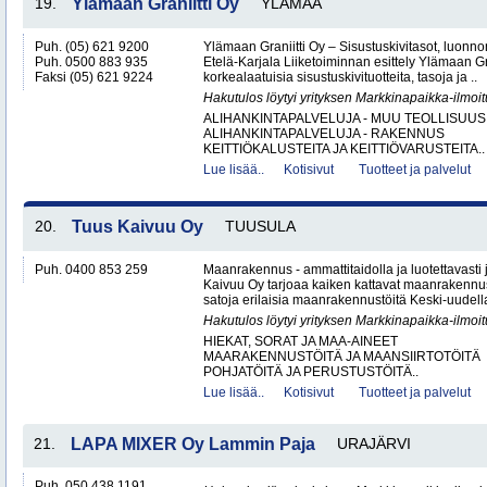
19.
Ylämaan Graniitti Oy
YLÄMAA
Puh. (05) 621 9200
Ylämaan Graniitti Oy – Sisustuskivitasot, luonnonk
Puh. 0500 883 935
Etelä-Karjala Liiketoiminnan esittely Ylämaan Gr
Faksi (05) 621 9224
korkealaatuisia sisustuskivituotteita, tasoja ja ..
Hakutulos löytyi yrityksen Markkinapaikka-ilmoi
ALIHANKINTAPALVELUJA - MUU TEOLLISUUS
ALIHANKINTAPALVELUJA - RAKENNUS
KEITTIÖKALUSTEITA JA KEITTIÖVARUSTEITA..
Lue lisää..
Kotisivut
Tuotteet ja palvelut
20.
Tuus Kaivuu Oy
TUUSULA
Puh. 0400 853 259
Maanrakennus - ammattitaidolla ja luotettavasti
Kaivuu Oy tarjoaa kaiken kattavat maanraken­nu
satoja erilaisia maanrakennustöitä Keski-uudell
Hakutulos löytyi yrityksen Markkinapaikka-ilmoi
HIEKAT, SORAT JA MAA-AINEET
MAARAKENNUSTÖITÄ JA MAANSIIRTOTÖITÄ
POHJATÖITÄ JA PERUSTUSTÖITÄ..
Lue lisää..
Kotisivut
Tuotteet ja palvelut
21.
LAPA MIXER Oy Lammin Paja
URAJÄRVI
Puh. 050 438 1191