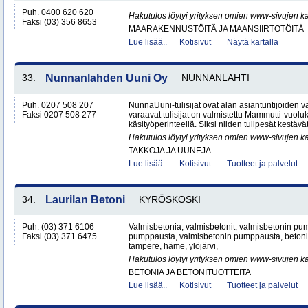
Puh. 0400 620 620
Hakutulos löytyi yrityksen omien www-sivujen ka
Faksi (03) 356 8653
MAARAKENNUSTÖITÄ JA MAANSIIRTOTÖITÄ
Lue lisää..
Kotisivut
Näytä kartalla
33.
Nunnanlahden Uuni Oy
NUNNANLAHTI
Puh. 0207 508 207
NunnaUuni-tulisijat ovat alan asiantuntijoiden 
Faksi 0207 508 277
varaavat tulisijat on valmistettu Mammutti-vuolu
käsityöperinteellä. Siksi niiden tulipesät kestävät
Hakutulos löytyi yrityksen omien www-sivujen ka
TAKKOJA JA UUNEJA
Lue lisää..
Kotisivut
Tuotteet ja palvelut
34.
Laurilan Betoni
KYRÖSKOSKI
Puh. (03) 371 6106
Valmisbetonia, valmisbetonit, valmisbetonin pu
Faksi (03) 371 6475
pumppausta, valmisbetonin pumppausta, betoni,
tampere, häme, ylöjärvi,
Hakutulos löytyi yrityksen omien www-sivujen ka
BETONIA JA BETONITUOTTEITA
Lue lisää..
Kotisivut
Tuotteet ja palvelut