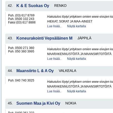
42.
K & E Suokas Oy
RENKO
Puh. (03) 617 8769
Hakutulos löytyi yrityksen omien www-sivujen ka
Puh. 0500 102 243
HIEKAT, SORAT JA MAA-AINEET
Faksi (03) 617 8888
Lue lisää..
Näytä kartalla
43.
Koneurakointi Vepsäläinen M
JÄPPILÄ
Puh. 0500 271 360
Hakutulos löytyi yrityksen omien www-sivujen ka
Puh. 050 360 3995
MAARAKENNUSTÖITÄ JA MAANSIIRTOTÖITÄ
Lue lisää..
Näytä kartalla
44.
Maansiirto L & A Oy
VALKEALA
Puh. 040 740 3025
Hakutulos löytyi yrityksen omien www-sivujen ka
MAARAKENNUSTÖITÄ JA MAANSIIRTOTÖITÄ
Lue lisää..
Näytä kartalla
45.
Suomen Maa ja Kivi Oy
NOKIA