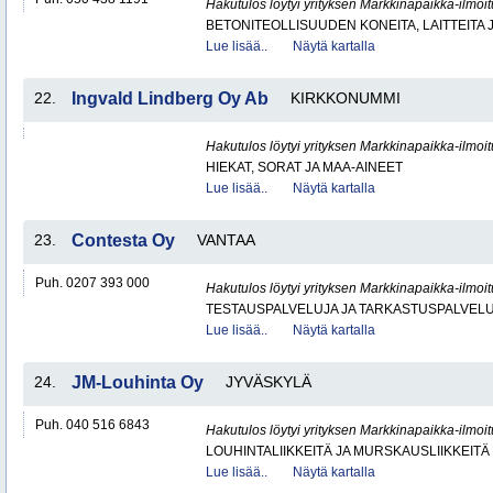
Hakutulos löytyi yrityksen Markkinapaikka-ilmoi
BETONITEOLLISUUDEN KONEITA, LAITTEITA J
Lue lisää..
Näytä kartalla
22.
Ingvald Lindberg Oy Ab
KIRKKONUMMI
Hakutulos löytyi yrityksen Markkinapaikka-ilmoi
HIEKAT, SORAT JA MAA-AINEET
Lue lisää..
Näytä kartalla
23.
Contesta Oy
VANTAA
Puh. 0207 393 000
Hakutulos löytyi yrityksen Markkinapaikka-ilmoi
TESTAUSPALVELUJA JA TARKASTUSPALVEL
Lue lisää..
Näytä kartalla
24.
JM-Louhinta Oy
JYVÄSKYLÄ
Puh. 040 516 6843
Hakutulos löytyi yrityksen Markkinapaikka-ilmoi
LOUHINTALIIKKEITÄ JA MURSKAUSLIIKKEITÄ
Lue lisää..
Näytä kartalla