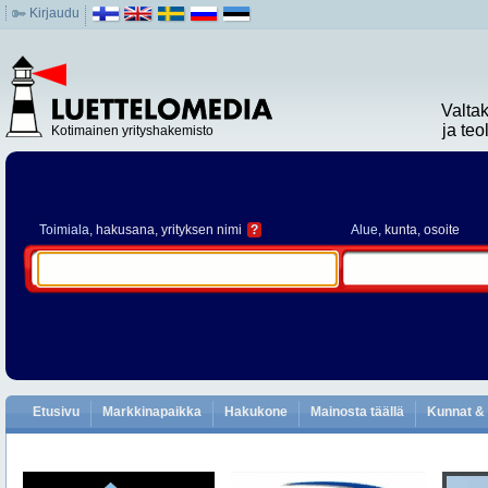
Kirjaudu
Valta
ja te
Kotimainen yrityshakemisto
Toimiala
, hakusana, yrityksen nimi
?
Alue
, kunta, osoite
Etusivu
Markkinapaikka
Hakukone
Mainosta täällä
Kunnat & 