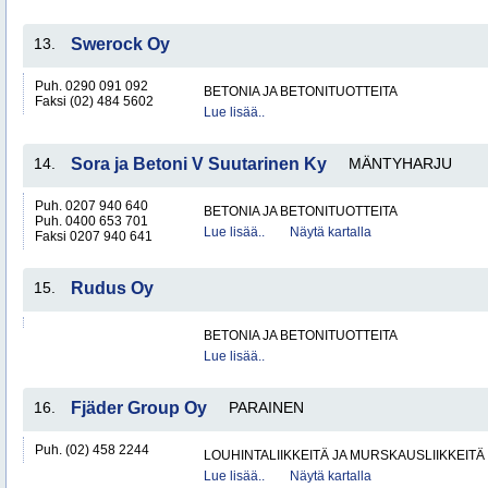
13.
Swerock Oy
Puh. 0290 091 092
BETONIA JA BETONITUOTTEITA
Faksi (02) 484 5602
Lue lisää..
14.
Sora ja Betoni V Suutarinen Ky
MÄNTYHARJU
Puh. 0207 940 640
BETONIA JA BETONITUOTTEITA
Puh. 0400 653 701
Lue lisää..
Näytä kartalla
Faksi 0207 940 641
15.
Rudus Oy
BETONIA JA BETONITUOTTEITA
Lue lisää..
16.
Fjäder Group Oy
PARAINEN
Puh. (02) 458 2244
LOUHINTALIIKKEITÄ JA MURSKAUSLIIKKEITÄ
Lue lisää..
Näytä kartalla