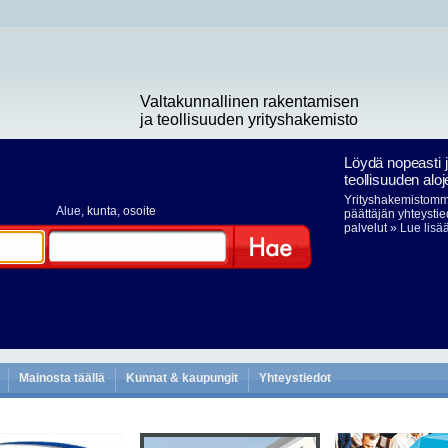
Valtakunnallinen rakentamisen
ja teollisuuden yrityshakemisto
Löydä nopeasti 
teollisuuden aloj
Yrityshakemistomme
Alue
, kunta, osoite
päättäjän yhteystie
palvelut
» Lue lisä
Hae
Mainosta täällä
Kunnat & kaupungit
Yhteystiedot