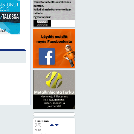
Lue lisää
(
1
/2)
eura