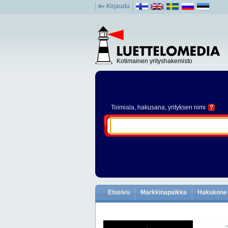
Kirjaudu
Kotimainen yrityshakemisto
Toimiala
, hakusana, yrityksen nimi
?
Etusivu
Markkinapaikka
Hakukone