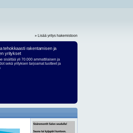
» Lisää yritys hakemistoon
ja tehokkaasti rakentamisen ja
en yritykset
 sisältää yli 70.000 ammattilaisen ja
dot sekä yrityksen tarjoamat tuotteet ja
ä