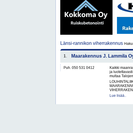
Länsi-rannikon viherrakennus
Hakus
1.
Maarakennus J. Lammila O
Puh. 050 531 0412
Kaikki maanra
ja luotettavas
multaa Taloje
LOUHINTALII
MAARAKENNU
VIHERRAKEN
Lue lisää..