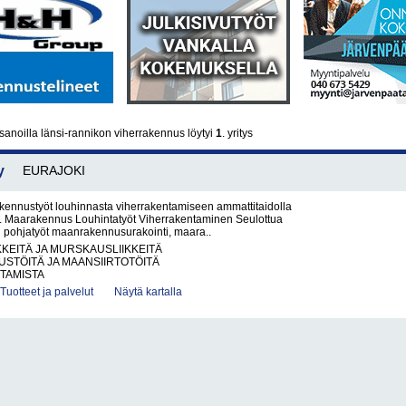
anoilla länsi-rannikon viherrakennus löytyi
1
. yritys
y
EURAJOKI
kennustyöt louhinnasta viherrakentamiseen ammattitaidolla
ti. Maarakennus Louhintatyöt Viherrakentaminen Seulottua
n pohjatyöt maanrakennusurakointi, maara..
KKEITÄ JA MURSKAUSLIIKKEITÄ
STÖITÄ JA MAANSIIRTOTÖITÄ
TAMISTA
Tuotteet ja palvelut
Näytä kartalla