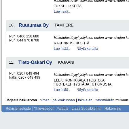
Hakutulos löytyi yrityksen omien www-sivujen ka
TUKKULIIKKEITÄ
Lue lisää..
10.
Ruutumaa Oy
TAMPERE
Puh. 0400 258 680
Hakutulos löytyi yrityksen omien www-sivujen ka
Puh. 044 970 8708
RAKENNUSLIIKKEITÄ
Lue lisää..
Näytä kartalla
11.
Tieto-Oskari Oy
KAJAANI
Puh. 0207 649 494
Hakutulos löytyi yrityksen omien www-sivujen ka
Faksi 0207 649 499
ELEKTRONIIKKALAITTEISTOJA
TUOTEKEHITYSTÄ JA TUTKIMUSTA
Lue lisää..
Näytä kartalla
Järjestä
hakuarvon
|
nimen
|
paikkakunnan
|
toimialan
|
tietomäärän
mukaan
Rekisteriseloste
Yhteystiedot
Palaute
Lisää Suosikkeihin
Hakemisto