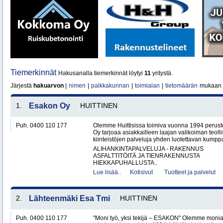
Tiemerkinnät
Hakusanalla tiemerkinnät löytyi
11
yritystä.
Järjestä
hakuarvon
|
nimen
|
paikkakunnan
|
toimialan
|
tietomäärän
mukaan
1.
Esakon Oy
HUITTINEN
Puh. 0400 110 177
Olemme Huittisissa toimiva vuonna 1994 peruste
Oy tarjoaa asiakkailleen laajan valikoiman teol
kiinteistöjen palveluja yhden luotettavan kumppa
ALIHANKINTAPALVELUJA - RAKENNUS
ASFALTTITÖITÄ JA TIENRAKENNUSTA
HIEKKAPUHALLUSTA..
Lue lisää..
Kotisivut
Tuotteet ja palvelut
2.
Lähteenmäki Esa Tmi
HUITTINEN
Puh. 0400 110 177
"Moni työ, yksi tekijä – ESAKON" Olemme monialay