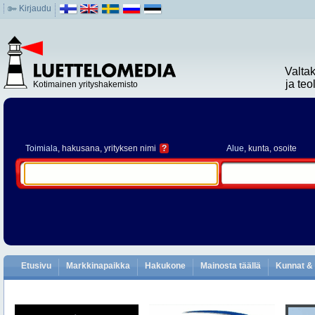
Kirjaudu
Valta
ja te
Kotimainen yrityshakemisto
Toimiala
, hakusana, yrityksen nimi
?
Alue
, kunta, osoite
Etusivu
Markkinapaikka
Hakukone
Mainosta täällä
Kunnat & 