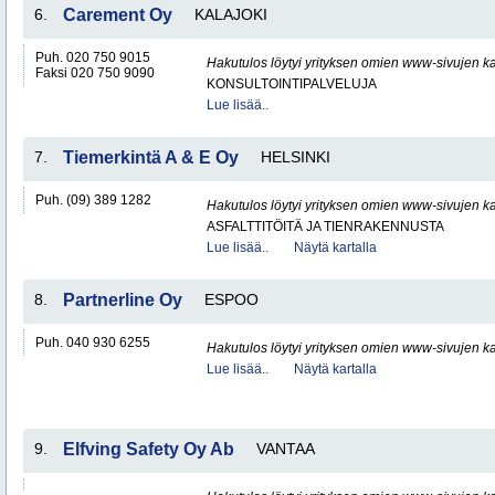
6.
Carement Oy
KALAJOKI
Puh. 020 750 9015
Hakutulos löytyi yrityksen omien www-sivujen ka
Faksi 020 750 9090
KONSULTOINTIPALVELUJA
Lue lisää..
7.
Tiemerkintä A & E Oy
HELSINKI
Puh. (09) 389 1282
Hakutulos löytyi yrityksen omien www-sivujen ka
ASFALTTITÖITÄ JA TIENRAKENNUSTA
Lue lisää..
Näytä kartalla
8.
Partnerline Oy
ESPOO
Puh. 040 930 6255
Hakutulos löytyi yrityksen omien www-sivujen ka
Lue lisää..
Näytä kartalla
9.
Elfving Safety Oy Ab
VANTAA