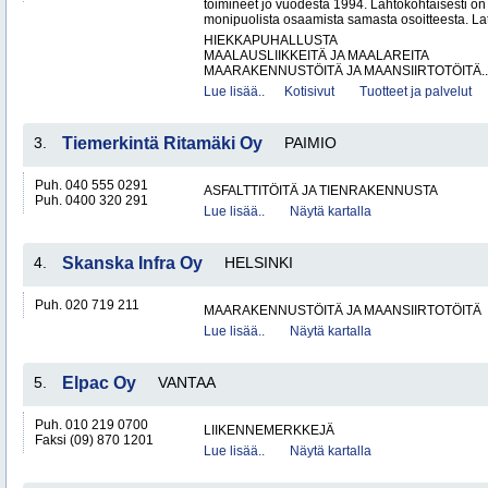
toimineet jo vuodesta 1994. Lähtökohtaisesti on
monipuolista osaamista samasta osoitteesta. Lat
HIEKKAPUHALLUSTA
MAALAUSLIIKKEITÄ JA MAALAREITA
MAARAKENNUSTÖITÄ JA MAANSIIRTOTÖITÄ..
Lue lisää..
Kotisivut
Tuotteet ja palvelut
3.
Tiemerkintä Ritamäki Oy
PAIMIO
Puh. 040 555 0291
ASFALTTITÖITÄ JA TIENRAKENNUSTA
Puh. 0400 320 291
Lue lisää..
Näytä kartalla
4.
Skanska Infra Oy
HELSINKI
Puh. 020 719 211
MAARAKENNUSTÖITÄ JA MAANSIIRTOTÖITÄ
Lue lisää..
Näytä kartalla
5.
Elpac Oy
VANTAA
Puh. 010 219 0700
LIIKENNEMERKKEJÄ
Faksi (09) 870 1201
Lue lisää..
Näytä kartalla