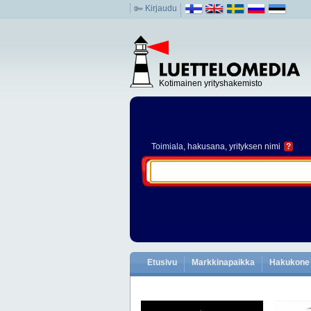
Kirjaudu
Kotimainen yrityshakemisto
Toimiala
, hakusana, yrityksen nimi
?
Etusivu
Markkinapaikka
Hakukone