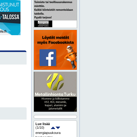
Lue lisää
(
1
/10)
energiapuukoura