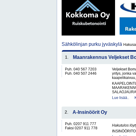
Sähkölinjan purku jyväskylä
Hakusan
1.
Maanrakennus Veljekset 
Puh. 040 567 7203
Veljekset Bom
Puh. 040 507 2446
yritys, jonka 
kaapelikaivuu,
KAAPELOINTI
MAARAKENNU
SALAOJAURAK
Lue lisää..
2.
A-Insinöörit Oy
Puh. 0207 911 777
Hakutulos löyt
Faksi 0207 911 778
INSINÖÖRITO