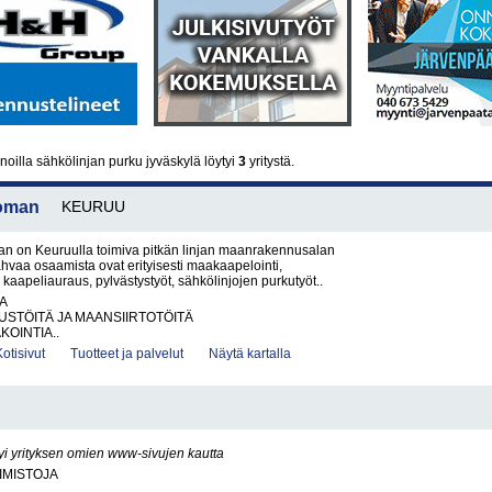
oilla sähkölinjan purku jyväskylä löytyi
3
yritystä.
Boman
KEURUU
an on Keuruulla toimiva pitkän linjan maanrakennusalan
vahvaa osaamista ovat erityisesti maakaapelointi,
 kaapeliauraus, pylvästystyöt, sähkölinjojen purkutyöt..
A
STÖITÄ JA MAANSIIRTOTÖITÄ
OINTIA..
Kotisivut
Tuotteet ja palvelut
Näytä kartalla
yi yrityksen omien www-sivujen kautta
IMISTOJA