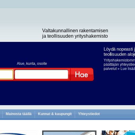
Valtakunnallinen rakentamisen
ja teollisuuden yrityshakemisto
Löydä nopeasti 
teollisuuden aloj
Yrityshakemistomme
Alue
, kunta, osoite
päättäjän yhteystie
palvelut
» Lue lisä
Hae
Mainosta täällä
Kunnat & kaupungit
Yhteystiedot