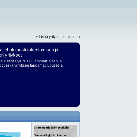
» Lisää yritys hakemistoon
ja tehokkaasti rakentamisen ja
en yritykset
 sisältää yli 70.000 ammattilaisen ja
dot sekä yrityksen tarjoamat tuotteet ja
ä