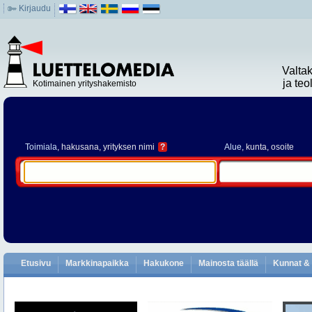
Kirjaudu
Valta
ja te
Kotimainen yrityshakemisto
Toimiala
, hakusana, yrityksen nimi
?
Alue
, kunta, osoite
Etusivu
Markkinapaikka
Hakukone
Mainosta täällä
Kunnat & 