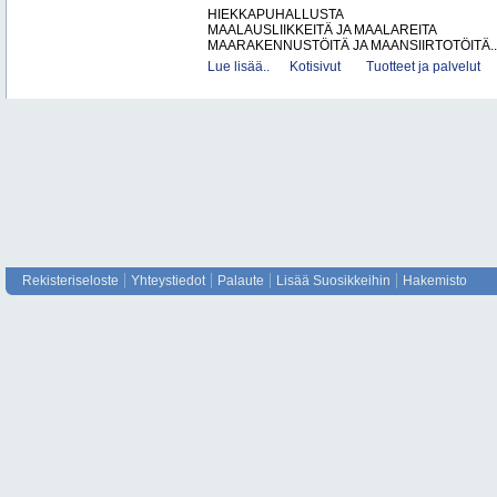
HIEKKAPUHALLUSTA
MAALAUSLIIKKEITÄ JA MAALAREITA
MAARAKENNUSTÖITÄ JA MAANSIIRTOTÖITÄ..
Lue lisää..
Kotisivut
Tuotteet ja palvelut
Rekisteriseloste
Yhteystiedot
Palaute
Lisää Suosikkeihin
Hakemisto