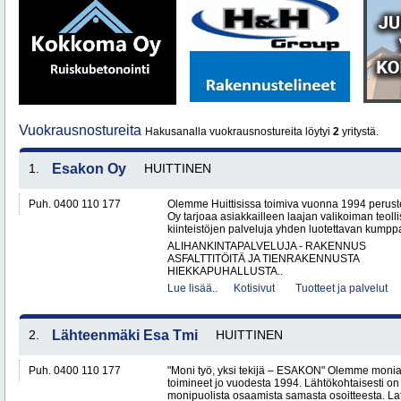
Vuokrausnostureita
Hakusanalla vuokrausnostureita löytyi
2
yritystä.
1.
Esakon Oy
HUITTINEN
Puh. 0400 110 177
Olemme Huittisissa toimiva vuonna 1994 peruste
Oy tarjoaa asiakkailleen laajan valikoiman teol
kiinteistöjen palveluja yhden luotettavan kumppa
ALIHANKINTAPALVELUJA - RAKENNUS
ASFALTTITÖITÄ JA TIENRAKENNUSTA
HIEKKAPUHALLUSTA..
Lue lisää..
Kotisivut
Tuotteet ja palvelut
2.
Lähteenmäki Esa Tmi
HUITTINEN
Puh. 0400 110 177
"Moni työ, yksi tekijä – ESAKON" Olemme monialay
toimineet jo vuodesta 1994. Lähtökohtaisesti on
monipuolista osaamista samasta osoitteesta. Lat