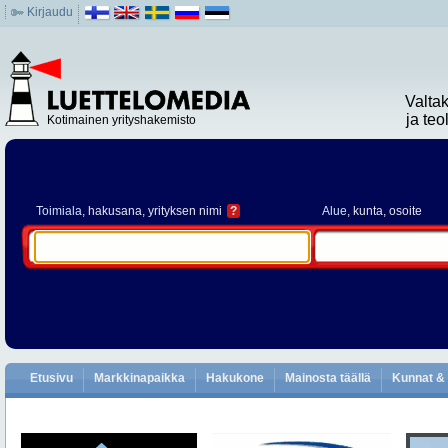
Kirjaudu
Valta
ja te
Kotimainen yrityshakemisto
Toimiala
, hakusana, yrityksen nimi
?
Alue
, kunta, osoite
Etusivu
Markkinapaikka
Hakukone
Mainosta täällä
Kunnat & 