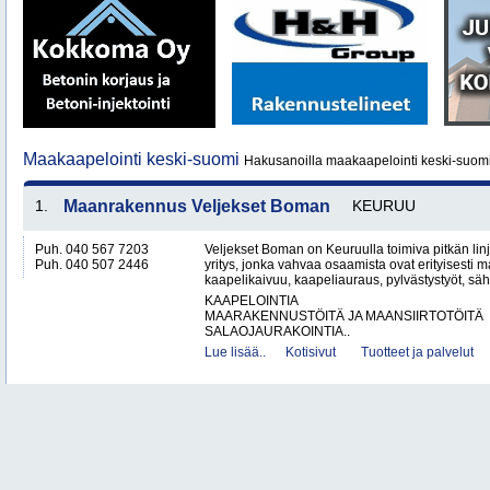
Maakaapelointi keski-suomi
Hakusanoilla maakaapelointi keski-suomi
1.
Maanrakennus Veljekset Boman
KEURUU
Puh. 040 567 7203
Veljekset Boman on Keuruulla toimiva pitkän l
Puh. 040 507 2446
yritys, jonka vahvaa osaamista ovat erityisesti 
kaapelikaivuu, kaapeliauraus, pylvästystyöt, säh
KAAPELOINTIA
MAARAKENNUSTÖITÄ JA MAANSIIRTOTÖITÄ
SALAOJAURAKOINTIA..
Lue lisää..
Kotisivut
Tuotteet ja palvelut