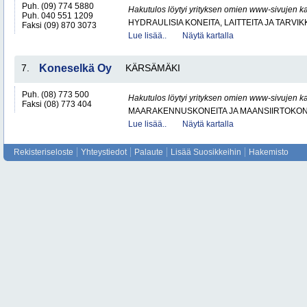
Puh. (09) 774 5880
Hakutulos löytyi yrityksen omien www-sivujen ka
Puh. 040 551 1209
HYDRAULISIA KONEITA, LAITTEITA JA TARVIK
Faksi (09) 870 3073
Lue lisää..
Näytä kartalla
7.
Koneselkä Oy
KÄRSÄMÄKI
Puh. (08) 773 500
Hakutulos löytyi yrityksen omien www-sivujen ka
Faksi (08) 773 404
MAARAKENNUSKONEITA JA MAANSIIRTOKONE
Lue lisää..
Näytä kartalla
Rekisteriseloste
Yhteystiedot
Palaute
Lisää Suosikkeihin
Hakemisto