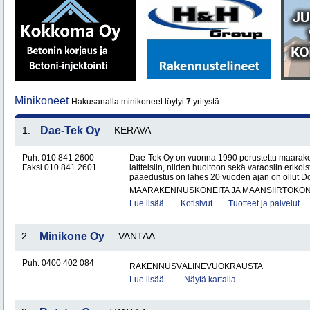
Minikoneet
Hakusanalla minikoneet löytyi
7
yritystä.
1.
Dae-Tek Oy
KERAVA
Puh. 010 841 2600
Dae-Tek Oy on vuonna 1990 perustettu maarake
Faksi 010 841 2601
laitteisiin, niiden huoltoon sekä varaosiin erikoi
pääedustus on lähes 20 vuoden ajan on ollut 
MAARAKENNUSKONEITA JA MAANSIIRTOKONE
Lue lisää..
Kotisivut
Tuotteet ja palvelut
2.
Minikone Oy
VANTAA
Puh. 0400 402 084
RAKENNUSVÄLINEVUOKRAUSTA
Lue lisää..
Näytä kartalla