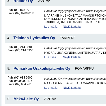
3.
Rotator Oy
VANTAA
Puh. (09) 878 9010
Hakutulos löytyi yrityksen omien www-sivujen ka
Faksi (09) 8789 0111
MAARAKENNUSKONEITA JA MAANSIIRTOKONE
NOSTOKONEITA, NOSTOLAITTEITA JA NOST
TRUKKEJA, TRUKKITARVIKKEITA JA TRUKKI
Lue lisää..
Näytä kartalla
4.
Teittinen Hydraulics Oy
TAMPERE
Puh. (03) 214 0881
Hakutulos löytyi yrityksen omien www-sivujen ka
Faksi (03) 214 6353
HYDRAULISIA KONEITA, LAITTEITA JA TARVIK
Lue lisää..
Näytä kartalla
5.
Pomarkun Urakoitsijatarvike Oy
POMARKKU
Puh. (02) 634 2600
Hakutulos löytyi yrityksen omien www-sivujen ka
Puh. 0500 902 427
MAARAKENNUSKONEITA JA MAANSIIRTOKONE
Faksi (02) 634 2610
Lue lisää..
Näytä kartalla
6.
Meka-Laite Oy
VANTAA