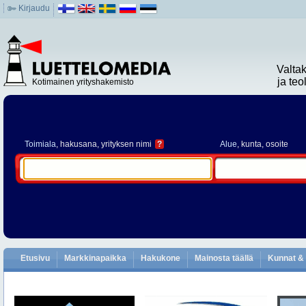
Kirjaudu
Valta
ja te
Kotimainen yrityshakemisto
Toimiala
, hakusana, yrityksen nimi
?
Alue
, kunta, osoite
Etusivu
Markkinapaikka
Hakukone
Mainosta täällä
Kunnat & 