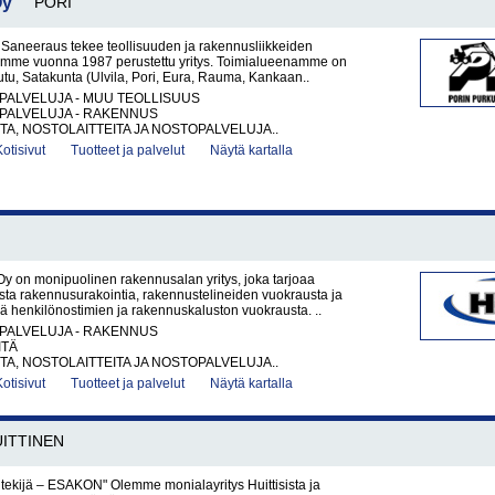
Oy
PORI
 Saneeraus tekee teollisuuden ja rakennusliikkeiden
lemme vuonna 1987 perustettu yritys. Toimialueenamme on
eutu, Satakunta (Ulvila, Pori, Eura, Rauma, Kankaan..
PALVELUJA - MUU TEOLLISUUS
PALVELUJA - RAKENNUS
A, NOSTOLAITTEITA JA NOSTOPALVELUJA..
Kotisivut
Tuotteet ja palvelut
Näytä kartalla
y on monipuolinen rakennusalan yritys, joka tarjoaa
sta rakennusurakointia, rakennustelineiden vuokrausta ja
 henkilönostimien ja rakennuskaluston vuokrausta. ..
PALVELUJA - RAKENNUS
ITÄ
A, NOSTOLAITTEITA JA NOSTOPALVELUJA..
Kotisivut
Tuotteet ja palvelut
Näytä kartalla
ITTINEN
i tekijä – ESAKON" Olemme monialayritys Huittisista ja