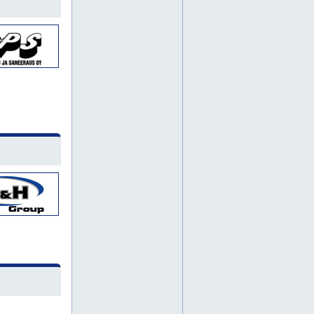
huittinen
hämeenlinna
jyrsintä
jyrsintätyö
kaivinkonepalvelut
kierrepaalu
kierrepaalutus
kipsilattia
kipsilattiapumppaukset
kipsilattiapumppauksia
kipsilattiapumppaus
kipsilattiat
kipsilattioita
koneurakoinnit
koneurakointeja
koneurakointi
korkeapainepesu
kuljetuspalvelu
kuljetuspalveluja
kuljetuspalvelut
lattiapinnoitukset
lattiapinnoituksia
lattiapinnoitus
länsi-suomi
maalaustyöt
maalimyynti
maanrakennustyöt
maatalouden pinnoitukset
maatalouden pinnoitus
parkkiruutu maalaus