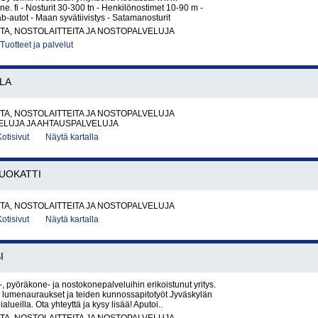
. fi - Nosturit 30-300 tn - Henkilönostimet 10-90 m -
ab-autot - Maan syvätiivistys - Satamanosturit
A, NOSTOLAITTEITA JA NOSTOPALVELUJA
Tuotteet ja palvelut
LA
A, NOSTOLAITTEITA JA NOSTOPALVELUJA
ELUJA JA AHTAUSPALVELUJA
Kotisivut
Näytä kartalla
UOKATTI
A, NOSTOLAITTEITA JA NOSTOPALVELUJA
Kotisivut
Näytä kartalla
I
, pyöräkone- ja nostokonepalveluihin erikoistunut yritys.
umenauraukset ja teiden kunnossapitotyöt Jyväskylän
ialueilla. Ota yhteyttä ja kysy lisää! Aputoi..