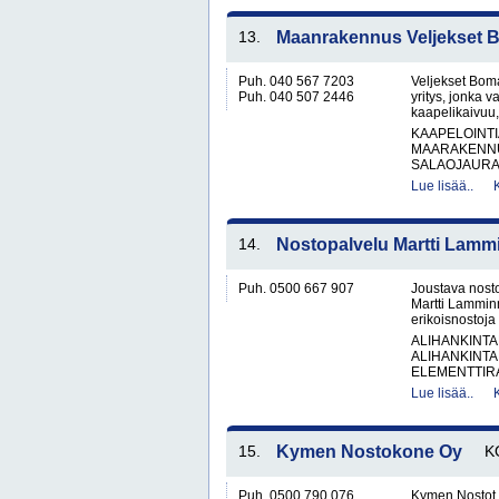
13.
Maanrakennus Veljekset
Puh. 040 567 7203
Veljekset Bom
Puh. 040 507 2446
yritys, jonka 
kaapelikaivuu,
KAAPELOINTI
MAARAKENNU
SALAOJAURAK
Lue lisää..
14.
Nostopalvelu Martti Lamm
Puh. 0500 667 907
Joustava nosto
Martti Lamminm
erikoisnostoja
ALIHANKINTA
ALIHANKINTA
ELEMENTTIRA
Lue lisää..
15.
Kymen Nostokone Oy
K
Puh. 0500 790 076
Kymen Nostot 