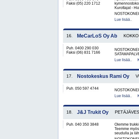
Faksi (05) 220 1712
kymennostokone
Kurottajat - Hi
NOSTOKONEIT
Lue lisää..
16.
MeCarLoS Oy Ab
KOKKO
Puh. 0400 290 030
NOSTOKONEIT
Faksi (06) 831 7166
SATAMAPALV
Lue lisää..
17.
Nostokeskus Rami Oy
V
Puh. 050 597 4744
NOSTOKONEIT
Lue lisää..
18.
J&J Trukit Oy
PETÄJÄVES
Puh. 040 350 3848
Olemme trukki-
Teemme myös l
seudulla ja läh