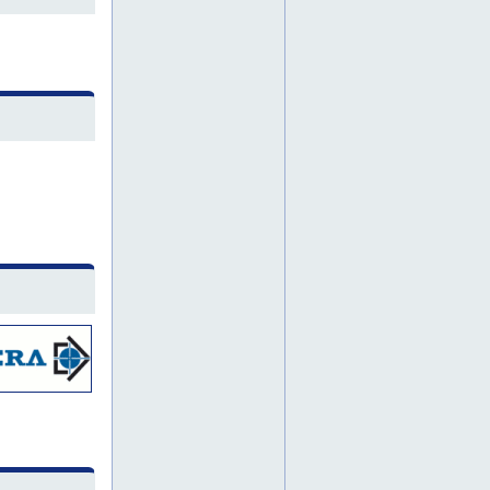
nosturivuokraus
painepesu
piikkaus
piikkaustyöt
piikkaustöitä
pori
tampere
timanttiporauksia
vantaa
varsinais-suomi
alumiinitelineet
kurottaja
kurottajat
nostoapuvälineet
nostolaite
nostolava-autot
nosturit
rakennuskonevuokraus
rakennustelineet
saksilava
saksilavat
autonosturipalvelut
betonityöt
etelä-suomi
forssa
henkilönostinpalvelut
henkilönostinvuokraus
hiekkapuhallukset
hiekkapuhalluksia
hiekkapuhallus