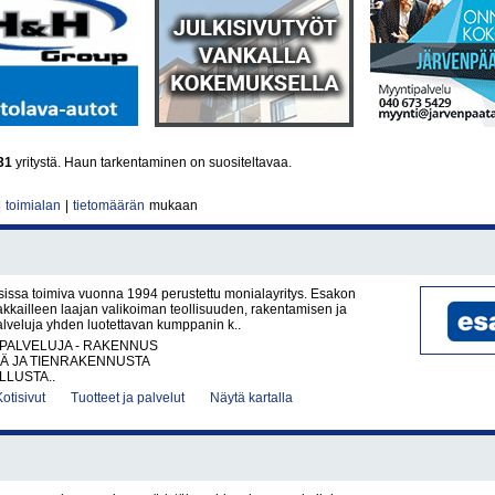
31
yritystä. Haun tarkentaminen on suositeltavaa.
|
toimialan
|
tietomäärän
mukaan
sissa toimiva vuonna 1994 perustettu monialayritys. Esakon
akkailleen laajan valikoiman teollisuuden, rakentamisen ja
palveluja yhden luotettavan kumppanin k..
PALVELUJA - RAKENNUS
TÄ JA TIENRAKENNUSTA
LUSTA..
Kotisivut
Tuotteet ja palvelut
Näytä kartalla