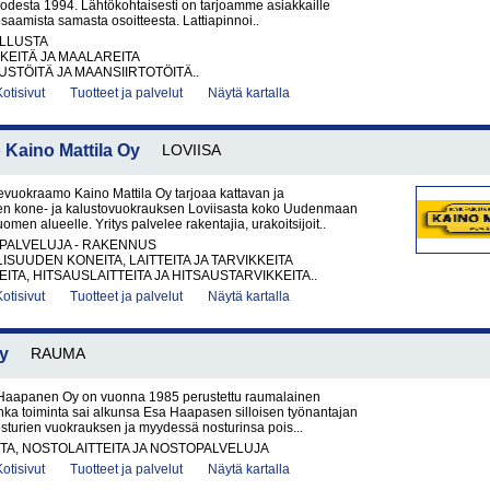
uodesta 1994. Lähtökohtaisesti on tarjoamme asiakkaille
saamista samasta osoitteesta. Lattiapinnoi..
LLUSTA
KEITÄ JA MAALAREITA
TÖITÄ JA MAANSIIRTOTÖITÄ..
Kotisivut
Tuotteet ja palvelut
Näytä kartalla
aino Mattila Oy
LOVIISA
uokraamo Kaino Mattila Oy tarjoaa kattavan ja
en kone- ja kalustovuokrauksen Loviisasta koko Uudenmaan
men alueelle. Yritys palvelee rakentajia, urakoitsijoit..
PALVELUJA - RAKENNUS
ISUUDEN KONEITA, LAITTEITA JA TARVIKKEITA
ITA, HITSAUSLAITTEITA JA HITSAUSTARVIKKEITA..
Kotisivut
Tuotteet ja palvelut
Näytä kartalla
y
RAUMA
Haapanen Oy on vuonna 1985 perustettu raumalainen
onka toiminta sai alkunsa Esa Haapasen silloisen työnantajan
sturien vuokrauksen ja myydessä nosturinsa pois...
A, NOSTOLAITTEITA JA NOSTOPALVELUJA
Kotisivut
Tuotteet ja palvelut
Näytä kartalla