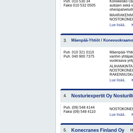
Puh. 010 530 34
Konekesko Oy 
Faksi 010 532 0505
autojen sekä 
oheispalveluih
MAARAKENNUS
NOSTOKONEIT
Lue lisää..
3.
Mäenpää-Yhtiöt / Konevuokraamo 
Puh. 010 321 0110
Mäenpää-Yhtiö
Puh. 040 900 7375
vanhin yhtäjak
vuokraava yrit
ALIHANKINTA
NOSTOKONEIT
RAKENNUSKA
Lue lisää..
4.
Nosturiexpertit Oy Nosturil
Puh. (09) 548 4144
NOSTOKONEIT
Faksi (09) 548 4110
Lue lisää..
5.
Konecranes Finland Oy