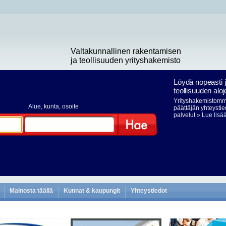
Valtakunnallinen rakentamisen
ja teollisuuden yrityshakemisto
Löydä nopeasti 
teollisuuden aloj
Yrityshakemistomme
Alue
, kunta, osoite
päättäjän yhteystie
palvelut
» Lue lisä
Hae
Mainosta täällä
Kunnat & kaupungit
Yhteystiedot