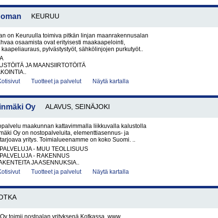
 Boman
KEURUU
an on Keuruulla toimiva pitkän linjan maanrakennusalan
vahvaa osaamista ovat erityisesti maakaapelointi,
 kaapeliauraus, pylvästystyöt, sähkölinjojen purkutyöt..
A
STÖITÄ JA MAANSIIRTOTÖITÄ
OINTIA..
Kotisivut
Tuotteet ja palvelut
Näytä kartalla
inmäki Oy
ALAVUS, SEINÄJOKI
palvelu maakunnan kattavimmalla liikkuvalla kalustolla
äki Oy on nostopalveluita, elementtiasennus- ja
 tarjoava yritys. Toimialueenamme on koko Suomi. ..
PALVELUJA - MUU TEOLLISUUS
PALVELUJA - RAKENNUS
KENTEITA JA ASENNUKSIA..
Kotisivut
Tuotteet ja palvelut
Näytä kartalla
OTKA
Oy toimii nostoalan yrityksenä Kotkassa. www.