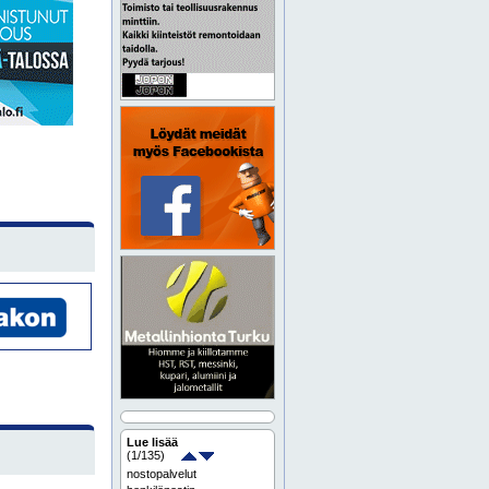
Lue lisää
(
1
/135)
nostopalvelut