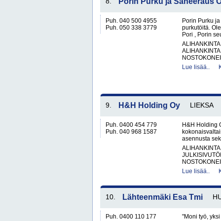
8.
Porin Purku ja Saneeraus 
Puh. 040 500 4955
Porin Purku ja
Puh. 050 338 3779
purkutöitä. O
Pori , Porin s
ALIHANKINTA
ALIHANKINTA
NOSTOKONEIT
Lue lisää..
9.
H&H Holding Oy
LIEKSA
Puh. 0400 454 779
H&H Holding O
Puh. 040 968 1587
kokonaisvaltai
asennusta sekä
ALIHANKINTA
JULKISIVUTÖ
NOSTOKONEIT
Lue lisää..
10.
Lähteenmäki Esa Tmi
HU
Puh. 0400 110 177
"Moni työ, yks