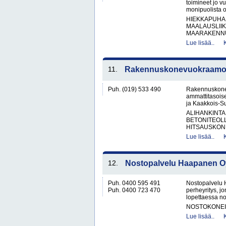
toimineet jo v
monipuolista o
HIEKKAPUHA
MAALAUSLIIK
MAARAKENNUS
Lue lisää..
11.
Rakennuskonevuokraamo K
Puh. (019) 533 490
Rakennuskonev
ammattitasois
ja Kaakkois-Suo
ALIHANKINTA
BETONITEOLL
HITSAUSKONE
Lue lisää..
12.
Nostopalvelu Haapanen O
Puh. 0400 595 491
Nostopalvelu 
Puh. 0400 723 470
perheyritys, j
lopettaessa no
NOSTOKONEIT
Lue lisää..