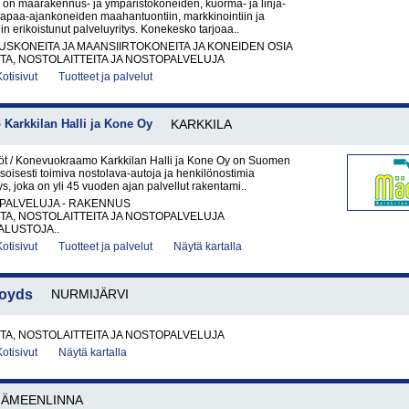
on maarakennus- ja ympäristökoneiden, kuorma- ja linja-
vapaa-ajankoneiden maahantuontiin, markkinointiin ja
in erikoistunut palveluyritys. Konekesko tarjoaa..
KONEITA JA MAANSIIRTOKONEITA JA KONEIDEN OSIA
A, NOSTOLAITTEITA JA NOSTOPALVELUJA
Kotisivut
Tuotteet ja palvelut
Karkkilan Halli ja Kone Oy
KARKKILA
t / Konevuokraamo Karkkilan Halli ja Kone Oy on Suomen
soisesti toimiva nostolava-autoja ja henkilönostimia
ys, joka on yli 45 vuoden ajan palvellut rakentami..
PALVELUJA - RAKENNUS
A, NOSTOLAITTEITA JA NOSTOPALVELUJA
LUSTOJA..
Kotisivut
Tuotteet ja palvelut
Näytä kartalla
loyds
NURMIJÄRVI
A, NOSTOLAITTEITA JA NOSTOPALVELUJA
Kotisivut
Näytä kartalla
HÄMEENLINNA