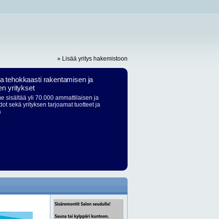
» Lisää yritys hakemistoon
ja tehokkaasti rakentamisen ja
en yritykset
 sisältää yli 70.000 ammattilaisen ja
dot sekä yrityksen tarjoamat tuotteet ja
ä