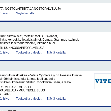
A, NOSTOLAITTEITA JA NOSTOPALVELUJA
Kotisivut
Näytä kartalla
turit, siirtolaitteet, metallit, teollisuuskoneet,
niikka, koneet, kuljettajaistuimet, Demag, Grammer, istuimet,
itukset, laitemodernisointi, tekninen huol..
EN KUNNOSSAPITOPALVELUJA
Kotisivut
Tuotteet ja palvelut
Näytä kartalla
sinööritoimisto Akaa – Vitera OyVitera Oy on Akaassa toimiva
inööritoimisto, joka tarjoaa teollisuudelle
tuksen, konesuunnittelun, robottihitsauksen ja räätä..
PALVELUJA - METALLI
PALVELUJA - MUU TEOLLISUUS
 TÖITÄ..
Kotisivut
Tuotteet ja palvelut
Näytä kartalla