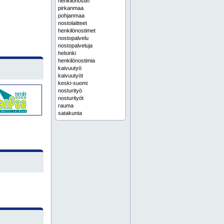
henkilönostin
pirkanmaa
pohjanmaa
nostolaitteet
henkilönostimet
nostopalvelu
nostopalveluja
helsinki
henkilönostimia
kaivuutyö
kaivuutyöt
keski-suomi
nosturityö
nosturityöt
rauma
satakunta
timanttiporaukset
timanttiporaus
timanttisahaukset
timanttisahaus
uusimaa
kuukulkija
kuukulkijat
nostolava-auto
espoo
jyrsintätyöt
jyrsintätöitä
kaivuutöitä
nostotyöt
nosturitöitä