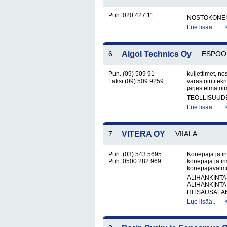
Puh. 020 427 11
NOSTOKONEIT
Lue lisää..
6.
Algol Technics Oy
ESPOO
Puh. (09) 509 91
kuljettimet, nos
Faksi (09) 509 9259
varastointitek
järjestelmätoim
TEOLLISUUD
Lue lisää..
7.
VITERA OY
VIIALA
Puh. (03) 543 5695
Konepaja ja in
Puh. 0500 282 969
konepaja ja ins
konepajavalmis
ALIHANKINTA
ALIHANKINTA
HITSAUSALAN
Lue lisää..