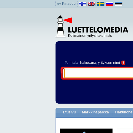
Kirjaudu
Kotimainen yrityshakemisto
Toimiala
, hakusana, yrityksen nimi
?
Etusivu
Markkinapaikka
Hakukone