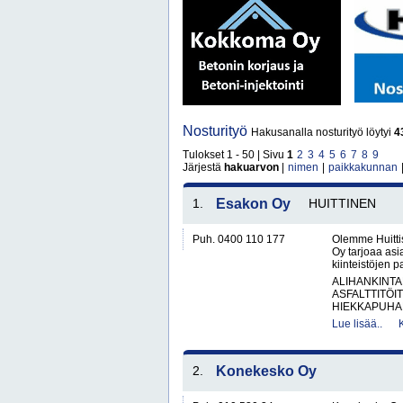
Nosturityö
Hakusanalla nosturityö löytyi
4
Tulokset 1 - 50 | Sivu
1
2
3
4
5
6
7
8
9
Järjestä
hakuarvon
|
nimen
|
paikkakunnan
1.
Esakon Oy
HUITTINEN
Puh. 0400 110 177
Olemme Huitti
Oy tarjoaa asi
kiinteistöjen 
ALIHANKINTA
ASFALTTITÖI
HIEKKAPUHAL
Lue lisää..
2.
Konekesko Oy