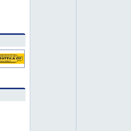
parkkiruutujen maalaukset
piha-alueiden maalaus
piha-alueiden merkinnät
piha-alueiden merkintä
pihamaalaus
piikkaustyö
pinnoitukset
pinnoituksia
pintakäsittelytyöt
putkistojen kuvaukset
putkistokuvaukset
putkistokuvaus
putkiston kuvaus
pysäköintiruutu maalaus
rakennusurakointi
ruuvipaalu
ruuvipaalutus
salaojakuvaukset
salaojakuvaus
salaojaputken kuvaus
salaojaputkien kuvaus
seinäjoki
seinäpinnoitukset
seinäpinnoitus
sillan jyrsintä
sillan korkeapainepesut
sillan piikkaus
sillanpesu
sillanpesutyöt
siltatyöt