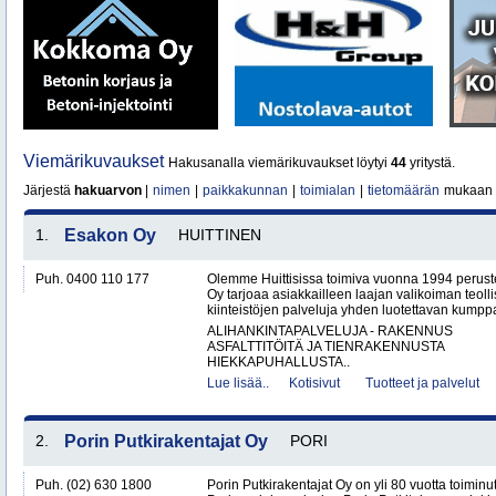
Viemärikuvaukset
Hakusanalla viemärikuvaukset löytyi
44
yritystä.
Järjestä
hakuarvon
|
nimen
|
paikkakunnan
|
toimialan
|
tietomäärän
mukaan
1.
Esakon Oy
HUITTINEN
Puh. 0400 110 177
Olemme Huittisissa toimiva vuonna 1994 peruste
Oy tarjoaa asiakkailleen laajan valikoiman teol
kiinteistöjen palveluja yhden luotettavan kumppa
ALIHANKINTAPALVELUJA - RAKENNUS
ASFALTTITÖITÄ JA TIENRAKENNUSTA
HIEKKAPUHALLUSTA..
Lue lisää..
Kotisivut
Tuotteet ja palvelut
2.
Porin Putkirakentajat Oy
PORI
Puh. (02) 630 1800
Porin Putkirakentajat Oy on yli 80 vuotta toiminut