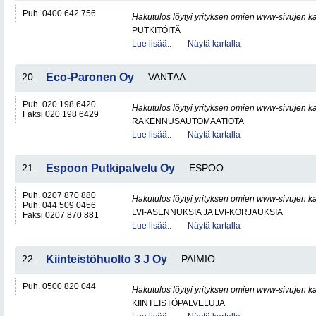
Puh. 0400 642 756
Hakutulos löytyi yrityksen omien www-sivujen ka
PUTKITÖITÄ
Lue lisää..
Näytä kartalla
20.
Eco-Paronen Oy
VANTAA
Puh. 020 198 6420
Hakutulos löytyi yrityksen omien www-sivujen ka
Faksi 020 198 6429
RAKENNUSAUTOMAATIOTA
Lue lisää..
Näytä kartalla
21.
Espoon Putkipalvelu Oy
ESPOO
Puh. 0207 870 880
Hakutulos löytyi yrityksen omien www-sivujen ka
Puh. 044 509 0456
LVI-ASENNUKSIA JA LVI-KORJAUKSIA
Faksi 0207 870 881
Lue lisää..
Näytä kartalla
22.
Kiinteistöhuolto 3 J Oy
PAIMIO
Puh. 0500 820 044
Hakutulos löytyi yrityksen omien www-sivujen ka
KIINTEISTÖPALVELUJA