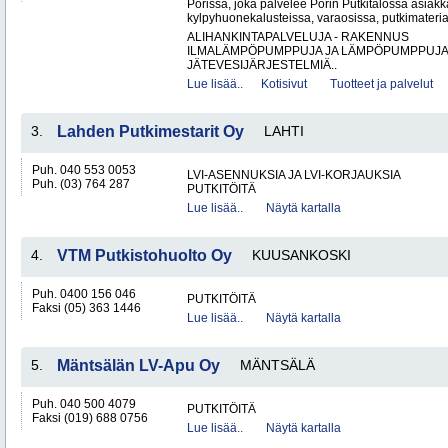
Porissa, joka palvelee Porin Putkitalossa asiakka
kylpyhuonekalusteissa, varaosissa, putkimateria
ALIHANKINTAPALVELUJA - RAKENNUS
ILMALÄMPÖPUMPPUJA JA LÄMPÖPUMPPUJ
JÄTEVESIJÄRJESTELMIÄ..
Lue lisää..
Kotisivut
Tuotteet ja palvelut
3.
Lahden Putkimestarit Oy
LAHTI
Puh. 040 553 0053
LVI-ASENNUKSIA JA LVI-KORJAUKSIA
Puh. (03) 764 287
PUTKITÖITÄ
Lue lisää..
Näytä kartalla
4.
VTM Putkistohuolto Oy
KUUSANKOSKI
Puh. 0400 156 046
PUTKITÖITÄ
Faksi (05) 363 1446
Lue lisää..
Näytä kartalla
5.
Mäntsälän LV-Apu Oy
MÄNTSÄLÄ
Puh. 040 500 4079
PUTKITÖITÄ
Faksi (019) 688 0756
Lue lisää..
Näytä kartalla