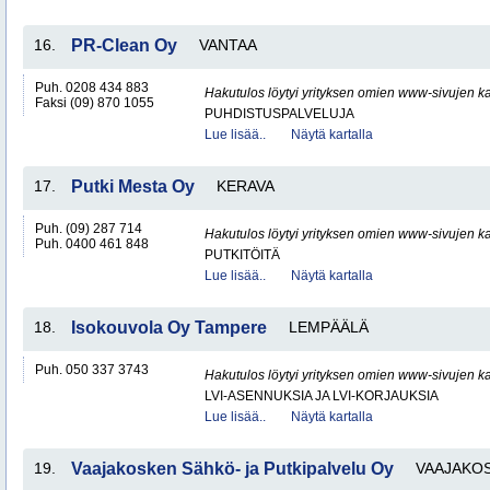
16.
PR-Clean Oy
VANTAA
Puh. 0208 434 883
Hakutulos löytyi yrityksen omien www-sivujen ka
Faksi (09) 870 1055
PUHDISTUSPALVELUJA
Lue lisää..
Näytä kartalla
17.
Putki Mesta Oy
KERAVA
Puh. (09) 287 714
Hakutulos löytyi yrityksen omien www-sivujen ka
Puh. 0400 461 848
PUTKITÖITÄ
Lue lisää..
Näytä kartalla
18.
Isokouvola Oy Tampere
LEMPÄÄLÄ
Puh. 050 337 3743
Hakutulos löytyi yrityksen omien www-sivujen ka
LVI-ASENNUKSIA JA LVI-KORJAUKSIA
Lue lisää..
Näytä kartalla
19.
Vaajakosken Sähkö- ja Putkipalvelu Oy
VAAJAKOS