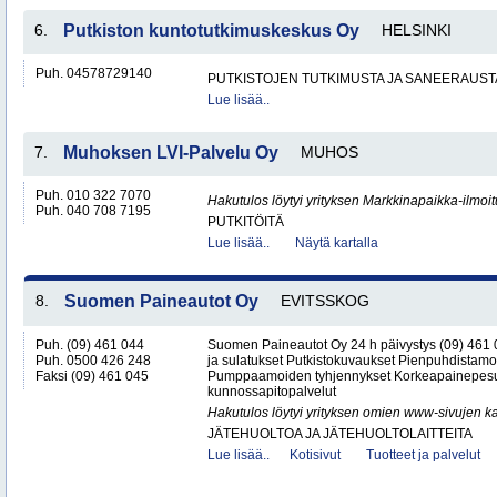
6.
Putkiston kuntotutkimuskeskus Oy
HELSINKI
Puh. 04578729140
PUTKISTOJEN TUTKIMUSTA JA SANEERAUST
Lue lisää..
7.
Muhoksen LVI-Palvelu Oy
MUHOS
Puh. 010 322 7070
Hakutulos löytyi yrityksen Markkinapaikka-ilmoi
Puh. 040 708 7195
PUTKITÖITÄ
Lue lisää..
Näytä kartalla
8.
Suomen Paineautot Oy
EVITSSKOG
Puh. (09) 461 044
Suomen Paineautot Oy 24 h päivystys (09) 461
Puh. 0500 426 248
ja sulatukset Putkistokuvaukset Pienpuhdistamo
Faksi (09) 461 045
Pumppaamoiden tyhjennykset Korkeapainepesu
kunnossapitopalvelut
Hakutulos löytyi yrityksen omien www-sivujen ka
JÄTEHUOLTOA JA JÄTEHUOLTOLAITTEITA
Lue lisää..
Kotisivut
Tuotteet ja palvelut