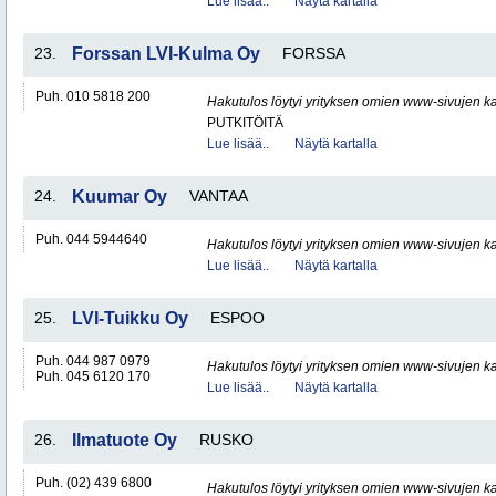
Lue lisää..
Näytä kartalla
23.
Forssan LVI-Kulma Oy
FORSSA
Puh. 010 5818 200
Hakutulos löytyi yrityksen omien www-sivujen ka
PUTKITÖITÄ
Lue lisää..
Näytä kartalla
24.
Kuumar Oy
VANTAA
Puh. 044 5944640
Hakutulos löytyi yrityksen omien www-sivujen ka
Lue lisää..
Näytä kartalla
25.
LVI-Tuikku Oy
ESPOO
Puh. 044 987 0979
Hakutulos löytyi yrityksen omien www-sivujen ka
Puh. 045 6120 170
Lue lisää..
Näytä kartalla
26.
Ilmatuote Oy
RUSKO
Puh. (02) 439 6800
Hakutulos löytyi yrityksen omien www-sivujen ka