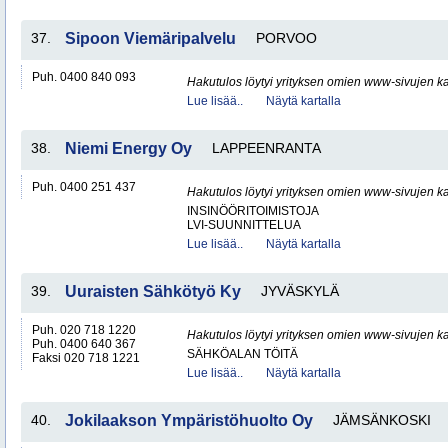
37.
Sipoon Viemäripalvelu
PORVOO
Puh. 0400 840 093
Hakutulos löytyi yrityksen omien www-sivujen ka
Lue lisää..
Näytä kartalla
38.
Niemi Energy Oy
LAPPEENRANTA
Puh. 0400 251 437
Hakutulos löytyi yrityksen omien www-sivujen ka
INSINÖÖRITOIMISTOJA
LVI-SUUNNITTELUA
Lue lisää..
Näytä kartalla
39.
Uuraisten Sähkötyö Ky
JYVÄSKYLÄ
Puh. 020 718 1220
Hakutulos löytyi yrityksen omien www-sivujen ka
Puh. 0400 640 367
SÄHKÖALAN TÖITÄ
Faksi 020 718 1221
Lue lisää..
Näytä kartalla
40.
Jokilaakson Ympäristöhuolto Oy
JÄMSÄNKOSKI