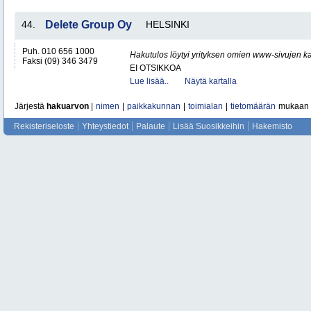
44.
Delete Group Oy
HELSINKI
Puh. 010 656 1000
Hakutulos löytyi yrityksen omien www-sivujen ka
Faksi (09) 346 3479
EI OTSIKKOA
Lue lisää..
Näytä kartalla
Järjestä
hakuarvon
|
nimen
|
paikkakunnan
|
toimialan
|
tietomäärän
mukaan
Rekisteriseloste
Yhteystiedot
Palaute
Lisää Suosikkeihin
Hakemisto