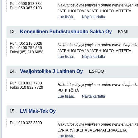
Puh. 0500 813 784
Hakutulos löytyi yrityksen omien www-sivujen ka
Puh. 050 367 9193
JÄTEHUOLTOA JA JÄTEHUOLTOLAITTEITA
Lue lisää..
Näytä kartalla
13.
Koneellinen Puhdistushuolto Sakka Oy
KYMI
Puh. (05) 218 6028
Hakutulos löytyi yrityksen omien www-sivujen ka
Puh. 0400 752 556
JÄTEHUOLTOA JA JÄTEHUOLTOLAITTEITA
Faksi (05) 218 6058
Lue lisää..
Näytä kartalla
14.
Vesijohtoliike J Laitinen Oy
ESPOO
Puh. 010 832 7700
Hakutulos löytyi yrityksen omien www-sivujen ka
Faksi 010 832 7720
PUTKITÖITÄ
Lue lisää..
Näytä kartalla
15.
LVI Mak-Tek Oy
Puh. 010 322 3300
Hakutulos löytyi yrityksen omien www-sivujen ka
LVI-TARVIKKEITA JA LVI-MATERIAALEJA
Lue lisää..