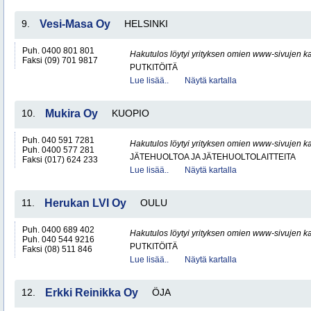
9.
Vesi-Masa Oy
HELSINKI
Puh. 0400 801 801
Hakutulos löytyi yrityksen omien www-sivujen ka
Faksi (09) 701 9817
PUTKITÖITÄ
Lue lisää..
Näytä kartalla
10.
Mukira Oy
KUOPIO
Puh. 040 591 7281
Hakutulos löytyi yrityksen omien www-sivujen ka
Puh. 0400 577 281
JÄTEHUOLTOA JA JÄTEHUOLTOLAITTEITA
Faksi (017) 624 233
Lue lisää..
Näytä kartalla
11.
Herukan LVI Oy
OULU
Puh. 0400 689 402
Hakutulos löytyi yrityksen omien www-sivujen ka
Puh. 040 544 9216
PUTKITÖITÄ
Faksi (08) 511 846
Lue lisää..
Näytä kartalla
12.
Erkki Reinikka Oy
ÖJA