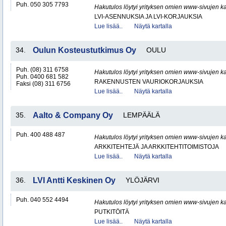
Puh. 050 305 7793
Hakutulos löytyi yrityksen omien www-sivujen ka
LVI-ASENNUKSIA JA LVI-KORJAUKSIA
Lue lisää..
Näytä kartalla
34.
Oulun Kosteustutkimus Oy
OULU
Puh. (08) 311 6758
Hakutulos löytyi yrityksen omien www-sivujen ka
Puh. 0400 681 582
RAKENNUSTEN VAURIOKORJAUKSIA
Faksi (08) 311 6756
Lue lisää..
Näytä kartalla
35.
Aalto & Company Oy
LEMPÄÄLÄ
Puh. 400 488 487
Hakutulos löytyi yrityksen omien www-sivujen ka
ARKKITEHTEJÄ JA ARKKITEHTITOIMISTOJA
Lue lisää..
Näytä kartalla
36.
LVI Antti Keskinen Oy
YLÖJÄRVI
Puh. 040 552 4494
Hakutulos löytyi yrityksen omien www-sivujen ka
PUTKITÖITÄ
Lue lisää..
Näytä kartalla