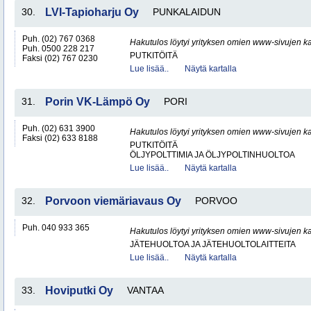
30.
LVI-Tapioharju Oy
PUNKALAIDUN
Puh. (02) 767 0368
Hakutulos löytyi yrityksen omien www-sivujen ka
Puh. 0500 228 217
PUTKITÖITÄ
Faksi (02) 767 0230
Lue lisää..
Näytä kartalla
31.
Porin VK-Lämpö Oy
PORI
Puh. (02) 631 3900
Hakutulos löytyi yrityksen omien www-sivujen ka
Faksi (02) 633 8188
PUTKITÖITÄ
ÖLJYPOLTTIMIA JA ÖLJYPOLTINHUOLTOA
Lue lisää..
Näytä kartalla
32.
Porvoon viemäriavaus Oy
PORVOO
Puh. 040 933 365
Hakutulos löytyi yrityksen omien www-sivujen ka
JÄTEHUOLTOA JA JÄTEHUOLTOLAITTEITA
Lue lisää..
Näytä kartalla
33.
Hoviputki Oy
VANTAA