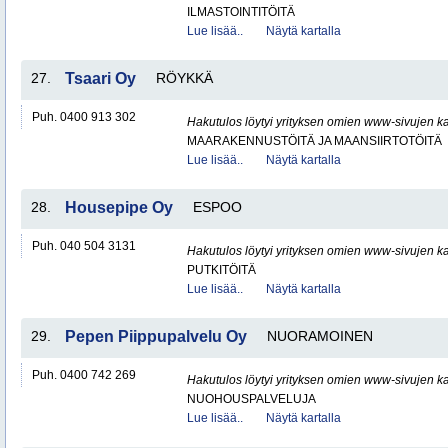
ILMASTOINTITÖITÄ
Lue lisää..
Näytä kartalla
27.
Tsaari Oy
RÖYKKÄ
Puh. 0400 913 302
Hakutulos löytyi yrityksen omien www-sivujen ka
MAARAKENNUSTÖITÄ JA MAANSIIRTOTÖITÄ
Lue lisää..
Näytä kartalla
28.
Housepipe Oy
ESPOO
Puh. 040 504 3131
Hakutulos löytyi yrityksen omien www-sivujen ka
PUTKITÖITÄ
Lue lisää..
Näytä kartalla
29.
Pepen Piippupalvelu Oy
NUORAMOINEN
Puh. 0400 742 269
Hakutulos löytyi yrityksen omien www-sivujen ka
NUOHOUSPALVELUJA
Lue lisää..
Näytä kartalla