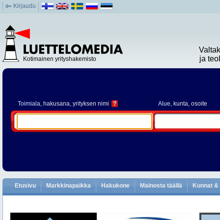
Kirjaudu
Valta
ja te
Kotimainen yrityshakemisto
Toimiala
, hakusana, yrityksen nimi
?
Alue
, kunta, osoite
Etusivu
Markkinapaikka
Hakukone
Mainosta täällä
Kunnat & 