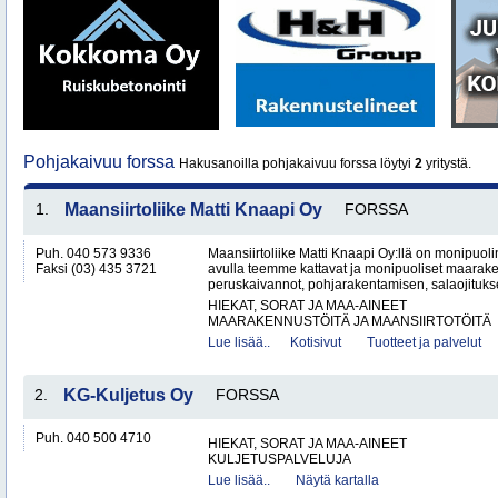
Pohjakaivuu forssa
Hakusanoilla pohjakaivuu forssa löytyi
2
yritystä.
1.
Maansiirtoliike Matti Knaapi Oy
FORSSA
Puh. 040 573 9336
Maansiirtoliike Matti Knaapi Oy:llä on monipuol
Faksi (03) 435 3721
avulla teemme kattavat ja monipuoliset maarak
peruskaivannot, pohjarakentamisen, salaojitukse
HIEKAT, SORAT JA MAA-AINEET
MAARAKENNUSTÖITÄ JA MAANSIIRTOTÖITÄ
Lue lisää..
Kotisivut
Tuotteet ja palvelut
2.
KG-Kuljetus Oy
FORSSA
Puh. 040 500 4710
HIEKAT, SORAT JA MAA-AINEET
KULJETUSPALVELUJA
Lue lisää..
Näytä kartalla