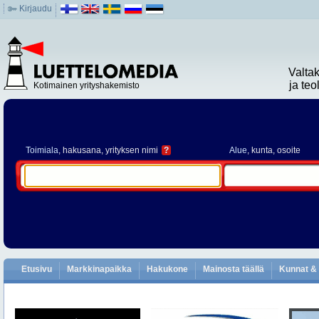
Kirjaudu
Valta
ja te
Kotimainen yrityshakemisto
Toimiala
, hakusana, yrityksen nimi
?
Alue
, kunta, osoite
Etusivu
Markkinapaikka
Hakukone
Mainosta täällä
Kunnat & 