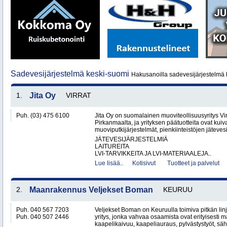
Sadevesijärjestelmä keski-suomi
Hakusanoilla sadevesijärjestelmä 
1.
Jita Oy
VIRRAT
Puh. (03) 475 6100
Jita Oy on suomalainen muoviteollisuusyritys Virr
Pirkanmaalta, ja yrityksen päätuotteita ovat kuiv
muoviputkijärjestelmät, pienkiinteistöjen jätevesi
JÄTEVESIJÄRJESTELMIÄ
LAITUREITA
LVI-TARVIKKEITA JA LVI-MATERIAALEJA..
Lue lisää..
Kotisivut
Tuotteet ja palvelut
2.
Maanrakennus Veljekset Boman
KEURUU
Puh. 040 567 7203
Veljekset Boman on Keuruulla toimiva pitkän l
Puh. 040 507 2446
yritys, jonka vahvaa osaamista ovat erityisesti 
kaapelikaivuu, kaapeliauraus, pylvästystyöt, säh