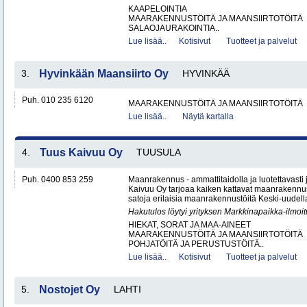
KAAPELOINTIA
MAARAKENNUSTÖITÄ JA MAANSIIRTOTÖITÄ
SALAOJAURAKOINTIA..
Lue lisää..
Kotisivut
Tuotteet ja palvelut
3.
Hyvinkään Maansiirto Oy
HYVINKÄÄ
Puh. 010 235 6120
MAARAKENNUSTÖITÄ JA MAANSIIRTOTÖITÄ
Lue lisää..
Näytä kartalla
4.
Tuus Kaivuu Oy
TUUSULA
Puh. 0400 853 259
Maanrakennus - ammattitaidolla ja luotettavasti
Kaivuu Oy tarjoaa kaiken kattavat maanraken­nu
satoja erilaisia maanrakennustöitä Keski-uudell
Hakutulos löytyi yrityksen Markkinapaikka-ilmoi
HIEKAT, SORAT JA MAA-AINEET
MAARAKENNUSTÖITÄ JA MAANSIIRTOTÖITÄ
POHJATÖITÄ JA PERUSTUSTÖITÄ..
Lue lisää..
Kotisivut
Tuotteet ja palvelut
5.
Nostojet Oy
LAHTI