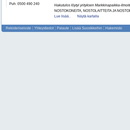
Puh. 0500 490 240
Hakutulos löytyi yrityksen Markkinapaikka-ilmoi
NOSTOKONEITA, NOSTOLAITTEITA JA NOST
Lue lisää..
Näytä kartalla
Rekisteriseloste
Yhteystiedot
Palaute
Lisää Suosikkeihin
Hakemisto