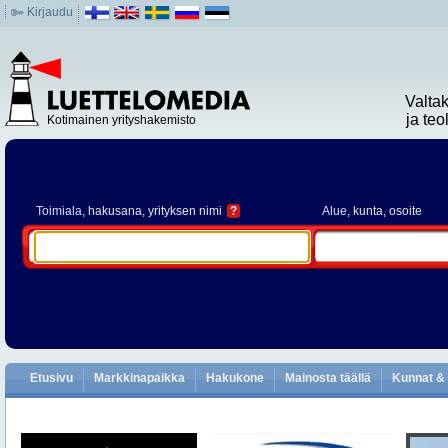
Kirjaudu
Valta
ja te
Kotimainen yrityshakemisto
Toimiala
, hakusana, yrityksen nimi
?
Alue
, kunta, osoite
Etusivu
Markkinapaikka
Hakukone
Mainosta täällä
Kunnat & 