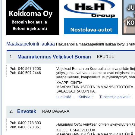
Maakaapelointi laukaa
Hakusanoilla maakaapelointi laukaa löytyi
3
yrit
1.
Maanrakennus Veljekset Boman
KEURUU
Puh. 040 567 7203
Veljekset Boman on Keuruulla toimiva pitkän l
Puh. 040 507 2446
yritys, jonka vahvaa osaamista ovat erityisesti 
kaapelikaivuu, kaapeliauraus, pylvästystyöt, säh
KAAPELOINTIA
MAARAKENNUSTÖITÄ JA MAANSIIRTOTÖITÄ
SALAOJAURAKOINTIA..
Lue lisää..
Kotisivut
Tuotteet ja palvelut
2.
Envotek
RAUTAVAARA
Puh. 0400 278 803
Hakutulos löytyi yrityksen omien www-sivujen ka
Puh. 0400 373 361
KULJETUSPALVELUJA
MAARAKENNUSTÖITÄ JA MAANSIIRTOTÖITÄ