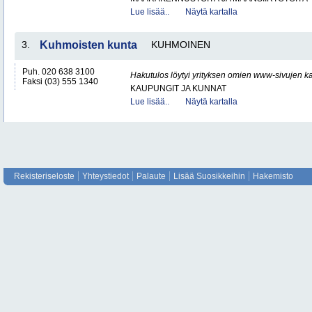
Lue lisää..
Näytä kartalla
3.
Kuhmoisten kunta
KUHMOINEN
Puh. 020 638 3100
Hakutulos löytyi yrityksen omien www-sivujen ka
Faksi (03) 555 1340
KAUPUNGIT JA KUNNAT
Lue lisää..
Näytä kartalla
Rekisteriseloste
Yhteystiedot
Palaute
Lisää Suosikkeihin
Hakemisto