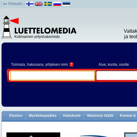
Kirjaudu
Valta
ja te
Kotimainen yrityshakemisto
Toimiala
, hakusana, yrityksen nimi
?
Alue
, kunta, osoite
Etusivu
Markkinapaikka
Hakukone
Mainosta täällä
Kunnat & 