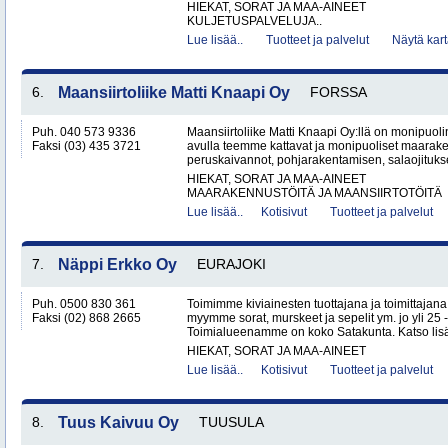
HIEKAT, SORAT JA MAA-AINEET
KULJETUSPALVELUJA..
Lue lisää..
Tuotteet ja palvelut
Näytä kart
6.
Maansiirtoliike Matti Knaapi Oy
FORSSA
Puh. 040 573 9336
Maansiirtoliike Matti Knaapi Oy:llä on monipuol
Faksi (03) 435 3721
avulla teemme kattavat ja monipuoliset maarak
peruskaivannot, pohjarakentamisen, salaojitukse
HIEKAT, SORAT JA MAA-AINEET
MAARAKENNUSTÖITÄ JA MAANSIIRTOTÖITÄ
Lue lisää..
Kotisivut
Tuotteet ja palvelut
7.
Näppi Erkko Oy
EURAJOKI
Puh. 0500 830 361
Toimimme kiviainesten tuottajana ja toimittajan
Faksi (02) 868 2665
myymme sorat, murskeet ja sepelit ym. jo yli 25
Toimialueenamme on koko Satakunta. Katso lisät
HIEKAT, SORAT JA MAA-AINEET
Lue lisää..
Kotisivut
Tuotteet ja palvelut
8.
Tuus Kaivuu Oy
TUUSULA