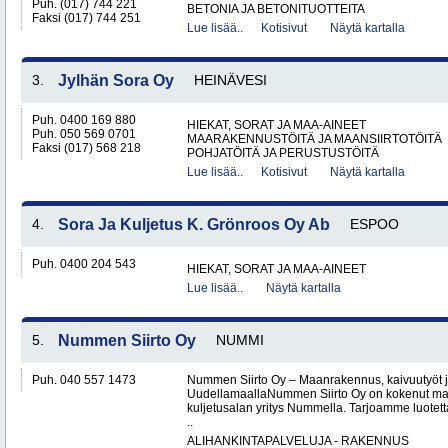
Puh. (017) 744 221
BETONIA JA BETONITUOTTEITA
Faksi (017) 744 251
Lue lisää..
Kotisivut
Näytä kartalla
3.
Jylhän Sora Oy
HEINÄVESI
Puh. 0400 169 880
HIEKAT, SORAT JA MAA-AINEET
Puh. 050 569 0701
MAARAKENNUSTÖITÄ JA MAANSIIRTOTÖITÄ
Faksi (017) 568 218
POHJATÖITÄ JA PERUSTUSTÖITÄ
Lue lisää..
Kotisivut
Näytä kartalla
4.
Sora Ja Kuljetus K. Grönroos Oy Ab
ESPOO
Puh. 0400 204 543
HIEKAT, SORAT JA MAA-AINEET
Lue lisää..
Näytä kartalla
5.
Nummen Siirto Oy
NUMMI
Puh. 040 557 1473
Nummen Siirto Oy – Maanrakennus, kaivuutyöt j
UudellamaallaNummen Siirto Oy on kokenut ma
kuljetusalan yritys Nummella. Tarjoamme luotett
..
ALIHANKINTAPALVELUJA - RAKENNUS