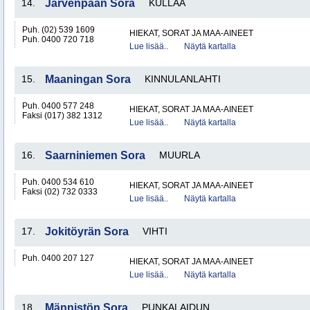
14.
Järvenpään Sora
KULLAA
Puh. (02) 539 1609
HIEKAT, SORAT JA MAA-AINEET
Puh. 0400 720 718
Lue lisää..
Näytä kartalla
15.
Maaningan Sora
KINNULANLAHTI
Puh. 0400 577 248
HIEKAT, SORAT JA MAA-AINEET
Faksi (017) 382 1312
Lue lisää..
Näytä kartalla
16.
Saarniniemen Sora
MUURLA
Puh. 0400 534 610
HIEKAT, SORAT JA MAA-AINEET
Faksi (02) 732 0333
Lue lisää..
Näytä kartalla
17.
Jokitöyrän Sora
VIHTI
Puh. 0400 207 127
HIEKAT, SORAT JA MAA-AINEET
Lue lisää..
Näytä kartalla
18.
Männistön Sora
PUNKALAIDUN