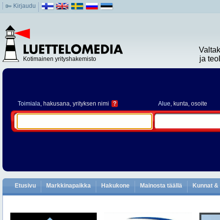
Kirjaudu
Valta
ja te
Kotimainen yrityshakemisto
Toimiala
, hakusana, yrityksen nimi
?
Alue
, kunta, osoite
Etusivu
Markkinapaikka
Hakukone
Mainosta täällä
Kunnat & 