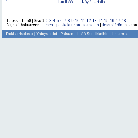
Lue lisää..
Näytä kartalla
Tulokset 1 - 50 | Sivu
1
2
3
4
5
6
7
8
9
10
11
12
13
14
15
16
17
18
Järjestä
hakuarvon
|
nimen
|
paikkakunnan
|
toimialan
|
tietomäärän
mukaan
Rekisteriseloste
Yhteystiedot
Palaute
Lisää Suosikkeihin
Hakemisto