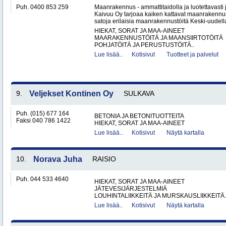
Puh. 0400 853 259
Maanrakennus - ammattitaidolla ja luotettavasti
Kaivuu Oy tarjoaa kaiken kattavat maanraken­nu
satoja erilaisia maanrakennustöitä Keski-uudell
HIEKAT, SORAT JA MAA-AINEET
MAARAKENNUSTÖITÄ JA MAANSIIRTOTÖITÄ
POHJATÖITÄ JA PERUSTUSTÖITÄ..
Lue lisää..
Kotisivut
Tuotteet ja palvelut
9.
Veljekset Kontinen Oy
SULKAVA
Puh. (015) 677 164
BETONIA JA BETONITUOTTEITA
Faksi 040 786 1422
HIEKAT, SORAT JA MAA-AINEET
Lue lisää..
Kotisivut
Näytä kartalla
10.
Norava Juha
RAISIO
Puh. 044 533 4640
HIEKAT, SORAT JA MAA-AINEET
JÄTEVESIJÄRJESTELMIÄ
LOUHINTALIIKKEITÄ JA MURSKAUSLIIKKEITÄ.
Lue lisää..
Kotisivut
Näytä kartalla