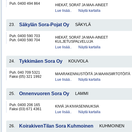
Puh. 0400 494 864
HIEKAT, SORAT JA MAA-AINEET
Lue lisää..
Näytä kartalla
23.
Säkylän Sora-Pojat Oy
SÄKYLÄ
Puh. 0400 590 703
HIEKAT, SORAT JA MAA-AINEET
Puh. 0400 590 704
KULJETUSPALVELUJA
Lue lisää..
Näytä kartalla
24.
Tykkimäen Sora Oy
KOUVOLA
Puh. 040 709 5321
MAARAKENNUSTÖITÄ JA MAANSIIRTOTÖITÄ
Faksi (05) 321 1992
Lue lisää..
Näytä kartalla
25.
Onnenvuoren Sora Oy
LAMMI
Puh. 0400 206 165
KIVIÄ JA KIVIASENNUKSIA
Faksi (03) 671 4361
Lue lisää..
Näytä kartalla
26.
KoirakivenTilan Sora Kuhmoinen
KUHMOINEN