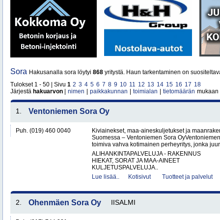
Sora
Hakusanalla sora löytyi
868
yritystä. Haun tarkentaminen on suositeltav
Tulokset 1 - 50 | Sivu
1
2
3
4
5
6
7
8
9
10
11
12
13
14
15
16
17
18
Järjestä
hakuarvon
|
nimen
|
paikkakunnan
|
toimialan
|
tietomäärän
mukaan
1.
Ventoniemen Sora Oy
Puh. (019) 460 0040
Kiviainekset, maa-aineskuljetukset ja maanrake
Suomessa – Ventoniemen Sora OyVentoniemen 
toimiva vahva kotimainen perheyritys, jonka juure
ALIHANKINTAPALVELUJA - RAKENNUS
HIEKAT, SORAT JA MAA-AINEET
KULJETUSPALVELUJA..
Lue lisää..
Kotisivut
Tuotteet ja palvelut
2.
Ohenmäen Sora Oy
IISALMI