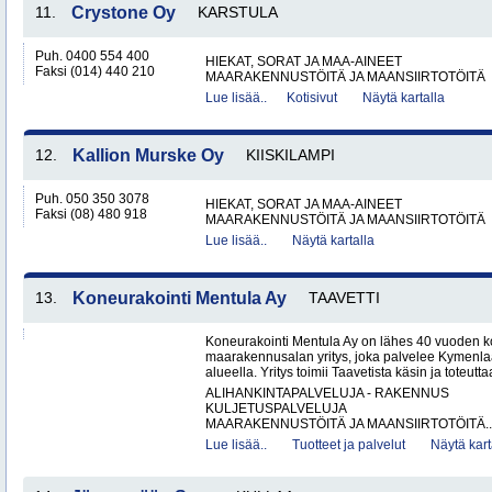
11.
Crystone Oy
KARSTULA
Puh. 0400 554 400
HIEKAT, SORAT JA MAA-AINEET
Faksi (014) 440 210
MAARAKENNUSTÖITÄ JA MAANSIIRTOTÖITÄ
Lue lisää..
Kotisivut
Näytä kartalla
12.
Kallion Murske Oy
KIISKILAMPI
Puh. 050 350 3078
HIEKAT, SORAT JA MAA-AINEET
Faksi (08) 480 918
MAARAKENNUSTÖITÄ JA MAANSIIRTOTÖITÄ
Lue lisää..
Näytä kartalla
13.
Koneurakointi Mentula Ay
TAAVETTI
Koneurakointi Mentula Ay on lähes 40 vuoden k
maarakennusalan yritys, joka palvelee Kymenla
alueella. Yritys toimii Taavetista käsin ja toteut
ALIHANKINTAPALVELUJA - RAKENNUS
KULJETUSPALVELUJA
MAARAKENNUSTÖITÄ JA MAANSIIRTOTÖITÄ..
Lue lisää..
Tuotteet ja palvelut
Näytä kart