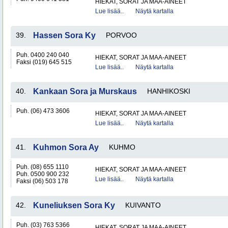
HIEKAT, SORAT JA MAA-AINEET
Lue lisää..
Näytä kartalla
39.
Hassen Sora Ky
PORVOO
Puh. 0400 240 040
HIEKAT, SORAT JA MAA-AINEET
Faksi (019) 645 515
Lue lisää..
Näytä kartalla
40.
Kankaan Sora ja Murskaus
HANHIKOSKI
Puh. (06) 473 3606
HIEKAT, SORAT JA MAA-AINEET
Lue lisää..
Näytä kartalla
41.
Kuhmon Sora Ay
KUHMO
Puh. (08) 655 1110
HIEKAT, SORAT JA MAA-AINEET
Puh. 0500 900 232
Lue lisää..
Näytä kartalla
Faksi (06) 503 178
42.
Kuneliuksen Sora Ky
KUIVANTO
Puh. (03) 763 5366
HIEKAT, SORAT JA MAA-AINEET