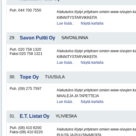
Puh. 044 700 7550
Hakutulos löytyi yrityksen omien www-sivujen ka
KIINNITYSTARVIKKEITA
Lue lisää..
Näytä kartalla
29.
Savon Pultti Oy
SAVONLINNA
Puh. 020 758 1320
Hakutulos löytyi yrityksen omien www-sivujen ka
Faksi 020 758 1321
KIINNITYSTARVIKKEITA
Lue lisää..
Näytä kartalla
30.
Tope Oy
TUUSULA
Puh. (09) 275 7597
Hakutulos löytyi yrityksen omien www-sivujen ka
MAALEJA JA TAPETTEJA
Lue lisää..
Näytä kartalla
31.
E.T. Listat Oy
YLIVIESKA
Puh. (08) 410 8200
Hakutulos löytyi yrityksen omien www-sivujen ka
Faksi (08) 410 8220
PUUTA JA PUUTAVAROITA