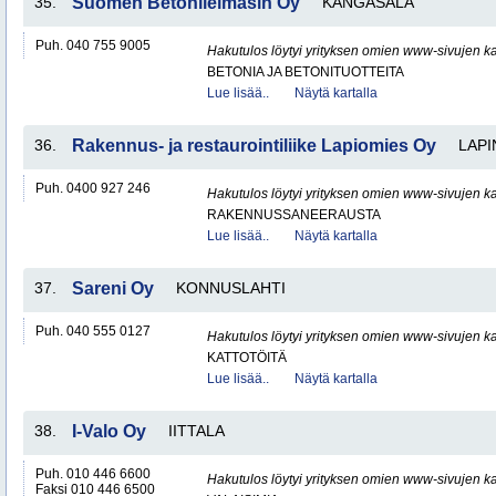
35.
Suomen Betonileimasin Oy
KANGASALA
Puh. 040 755 9005
Hakutulos löytyi yrityksen omien www-sivujen ka
BETONIA JA BETONITUOTTEITA
Lue lisää..
Näytä kartalla
36.
Rakennus- ja restaurointiliike Lapiomies Oy
LAPI
Puh. 0400 927 246
Hakutulos löytyi yrityksen omien www-sivujen ka
RAKENNUSSANEERAUSTA
Lue lisää..
Näytä kartalla
37.
Sareni Oy
KONNUSLAHTI
Puh. 040 555 0127
Hakutulos löytyi yrityksen omien www-sivujen ka
KATTOTÖITÄ
Lue lisää..
Näytä kartalla
38.
I-Valo Oy
IITTALA
Puh. 010 446 6600
Hakutulos löytyi yrityksen omien www-sivujen ka
Faksi 010 446 6500