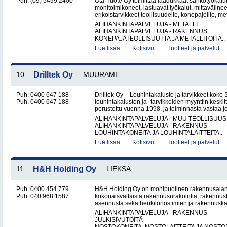
Puh. (09) 5499 2400
Ota-Tuote Oy toimittaa laadukkaat sähkötyökalut,
monitoimikoneet, lastuavat työkalut, mittaväline
erikoistarvikkeet teollisuudelle, konepajoille, met
ALIHANKINTAPALVELUJA - METALLI
ALIHANKINTAPALVELUJA - RAKENNUS
KONEPAJATEOLLISUUTTA JA METALLITÖITÄ..
Lue lisää..
Kotisivut
Tuotteet ja palvelut
10.
Drilltek Oy
MUURAME
Puh. 0400 647 188
Drilltek Oy – Louhintakalusto ja tarvikkeet koko
Puh. 0400 647 188
louhintakaluston ja -tarvikkeiden myyntiin keskitt
perustettu vuonna 1998, ja toiminnasta vastaa jo
ALIHANKINTAPALVELUJA - MUU TEOLLISUUS
ALIHANKINTAPALVELUJA - RAKENNUS
LOUHINTAKONEITA JA LOUHINTALAITTEITA..
Lue lisää..
Kotisivut
Tuotteet ja palvelut
11.
H&H Holding Oy
LIEKSA
Puh. 0400 454 779
H&H Holding Oy on monipuolinen rakennusalan y
Puh. 040 968 1587
kokonaisvaltaista rakennusurakointia, rakennus
asennusta sekä henkilönostimien ja rakennuskal
ALIHANKINTAPALVELUJA - RAKENNUS
JULKISIVUTÖITÄ