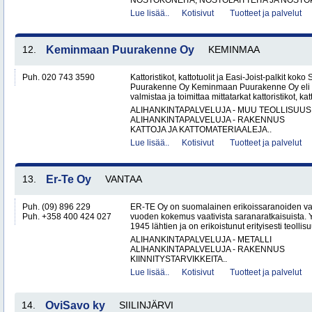
NOSTOKONEITA, NOSTOLAITTEITA JA NOSTO
Lue lisää..
Kotisivut
Tuotteet ja palvelut
12.
Keminmaan Puurakenne Oy
KEMINMAA
Puh. 020 743 3590
Kattoristikot, kattotuolit ja Easi-Joist-palkit 
Puurakenne Oy Keminmaan Puurakenne Oy eli 
valmistaa ja toimittaa mittatarkat kattoristikot, katto
ALIHANKINTAPALVELUJA - MUU TEOLLISUUS
ALIHANKINTAPALVELUJA - RAKENNUS
KATTOJA JA KATTOMATERIAALEJA..
Lue lisää..
Kotisivut
Tuotteet ja palvelut
13.
Er-Te Oy
VANTAA
Puh. (09) 896 229
ER-TE Oy on suomalainen erikoissaranoiden valmi
Puh. +358 400 424 027
vuoden kokemus vaativista saranaratkaisuista. Y
1945 lähtien ja on erikoistunut erityisesti teollisu
ALIHANKINTAPALVELUJA - METALLI
ALIHANKINTAPALVELUJA - RAKENNUS
KIINNITYSTARVIKKEITA..
Lue lisää..
Kotisivut
Tuotteet ja palvelut
14.
OviSavo ky
SIILINJÄRVI