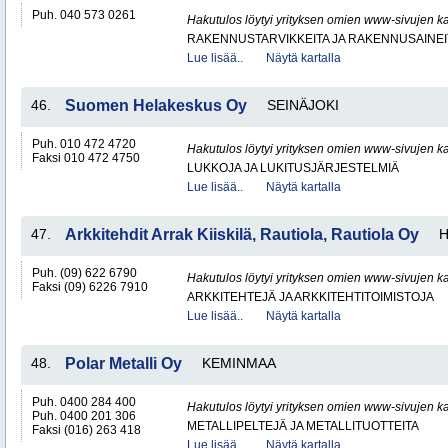
Puh. 040 573 0261
Hakutulos löytyi yrityksen omien www-sivujen ka
RAKENNUSTARVIKKEITA JA RAKENNUSAINEI
Lue lisää..
Näytä kartalla
46.
Suomen Helakeskus Oy
SEINÄJOKI
Puh. 010 472 4720
Hakutulos löytyi yrityksen omien www-sivujen ka
Faksi 010 472 4750
LUKKOJA JA LUKITUSJÄRJESTELMIÄ
Lue lisää..
Näytä kartalla
47.
Arkkitehdit Arrak Kiiskilä, Rautiola, Rautiola Oy
H
Puh. (09) 622 6790
Hakutulos löytyi yrityksen omien www-sivujen ka
Faksi (09) 6226 7910
ARKKITEHTEJÄ JA ARKKITEHTITOIMISTOJA
Lue lisää..
Näytä kartalla
48.
Polar Metalli Oy
KEMINMAA
Puh. 0400 284 400
Hakutulos löytyi yrityksen omien www-sivujen ka
Puh. 0400 201 306
METALLIPELTEJÄ JA METALLITUOTTEITA
Faksi (016) 263 418
Lue lisää..
Näytä kartalla