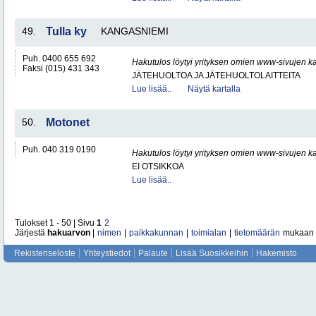
49.
Tulla ky
KANGASNIEMI
Puh. 0400 655 692
Hakutulos löytyi yrityksen omien www-sivujen ka
Faksi (015) 431 343
JÄTEHUOLTOA JA JÄTEHUOLTOLAITTEITA
Lue lisää..
Näytä kartalla
50.
Motonet
Puh. 040 319 0190
Hakutulos löytyi yrityksen omien www-sivujen ka
EI OTSIKKOA
Lue lisää..
Tulokset 1 - 50 | Sivu
1
2
Järjestä
hakuarvon
|
nimen
|
paikkakunnan
|
toimialan
|
tietomäärän
mukaan
Rekisteriseloste
Yhteystiedot
Palaute
Lisää Suosikkeihin
Hakemisto