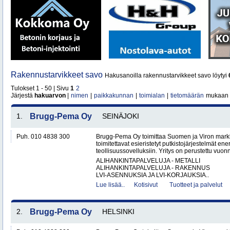
Rakennustarvikkeet savo
Hakusanoilla rakennustarvikkeet savo löytyi
Tulokset 1 - 50 | Sivu
1
2
Järjestä
hakuarvon
|
nimen
|
paikkakunnan
|
toimialan
|
tietomäärän
mukaan
1.
Brugg-Pema Oy
SEINÄJOKI
Puh. 010 4838 300
Brugg-Pema Oy toimittaa Suomen ja Viron markki
toimitettavat esieristetyt putkistojärjestelmät ener
teollisuussovelluksiin. Yritys on perustettu vuon
ALIHANKINTAPALVELUJA - METALLI
ALIHANKINTAPALVELUJA - RAKENNUS
LVI-ASENNUKSIA JA LVI-KORJAUKSIA..
Lue lisää..
Kotisivut
Tuotteet ja palvelut
2.
Brugg-Pema Oy
HELSINKI