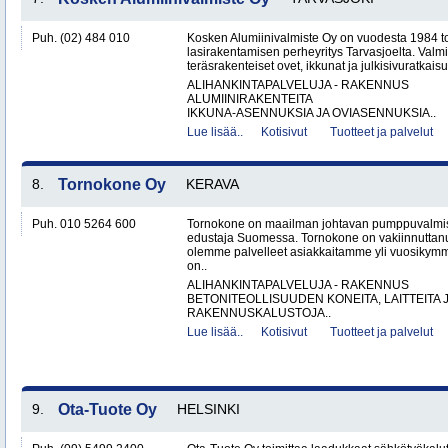
Puh. (02) 484 010
Kosken Alumiinivalmiste Oy on vuodesta 1984 toi
lasirakentamisen perheyritys Tarvasjoelta. Valm
teräsrakenteiset ovet, ikkunat ja julkisivuratkaisut
ALIHANKINTAPALVELUJA - RAKENNUS
ALUMIINIRAKENTEITA
IKKUNA-ASENNUKSIA JA OVIASENNUKSIA..
Lue lisää..
Kotisivut
Tuotteet ja palvelut
8.
Tornokone Oy
KERAVA
Puh. 010 5264 600
Tornokone on maailman johtavan pumppuvalmis
edustaja Suomessa. Tornokone on vakiinnutta
olemme palvelleet asiakkaitamme yli vuosikym
on..
ALIHANKINTAPALVELUJA - RAKENNUS
BETONITEOLLISUUDEN KONEITA, LAITTEITA J
RAKENNUSKALUSTOJA..
Lue lisää..
Kotisivut
Tuotteet ja palvelut
9.
Ota-Tuote Oy
HELSINKI