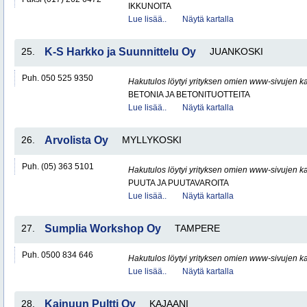
IKKUNOITA
Lue lisää..
Näytä kartalla
25.
K-S Harkko ja Suunnittelu Oy
JUANKOSKI
Puh. 050 525 9350
Hakutulos löytyi yrityksen omien www-sivujen ka
BETONIA JA BETONITUOTTEITA
Lue lisää..
Näytä kartalla
26.
Arvolista Oy
MYLLYKOSKI
Puh. (05) 363 5101
Hakutulos löytyi yrityksen omien www-sivujen ka
PUUTA JA PUUTAVAROITA
Lue lisää..
Näytä kartalla
27.
Sumplia Workshop Oy
TAMPERE
Puh. 0500 834 646
Hakutulos löytyi yrityksen omien www-sivujen ka
Lue lisää..
Näytä kartalla
28.
Kainuun Pultti Oy
KAJAANI