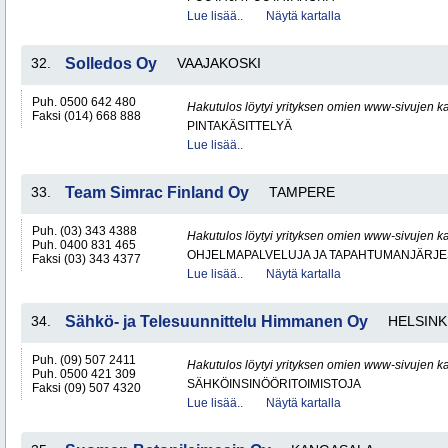
Lue lisää..
Näytä kartalla
32.
Solledos Oy
VAAJAKOSKI
Puh. 0500 642 480
Hakutulos löytyi yrityksen omien www-sivujen ka
Faksi (014) 668 888
PINTAKÄSITTELYÄ
Lue lisää..
33.
Team Simrac Finland Oy
TAMPERE
Puh. (03) 343 4388
Hakutulos löytyi yrityksen omien www-sivujen ka
Puh. 0400 831 465
OHJELMAPALVELUJA JA TAPAHTUMANJÄRJE
Faksi (03) 343 4377
Lue lisää..
Näytä kartalla
34.
Sähkö- ja Telesuunnittelu Himmanen Oy
HELSINK
Puh. (09) 507 2411
Hakutulos löytyi yrityksen omien www-sivujen ka
Puh. 0500 421 309
SÄHKÖINSINÖÖRITOIMISTOJA
Faksi (09) 507 4320
Lue lisää..
Näytä kartalla