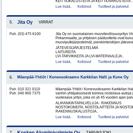
KEITTIÖKALUSTEITA JA KEITTIÖVARUSTEITA..
Lue lisää..
Kotisivut
Tuotteet ja palvelut
5.
Jita Oy
VIRRAT
Puh. (03) 475 6100
Jita Oy on suomalainen muoviteollisuusyritys Virr
Pirkanmaalta, ja yrityksen päätuotteita ovat kuiv
muoviputkijärjestelmät, pienkiinteistöjen jätevesi
JÄTEVESIJÄRJESTELMIÄ
LAITUREITA
LVI-TARVIKKEITA JA LVI-MATERIAALEJA..
Lue lisää..
Kotisivut
Tuotteet ja palvelut
6.
Mäenpää-Yhtiöt / Konevuokraamo Karkkilan Halli ja Kone Oy
Puh. 010 321 0110
Mäenpää-Yhtiöt / Konevuokraamo Karkkilan Hal
Puh. 040 900 7375
vanhin yhtäjaksoisesti toimiva nostolava-autoja 
vuokraava yritys, joka on yli 45 vuoden ajan palv
ALIHANKINTAPALVELUJA - RAKENNUS
NOSTOKONEITA, NOSTOLAITTEITA JA NOST
RAKENNUSKALUSTOJA..
Lue lisää..
Kotisivut
Tuotteet ja palvelut
7.
Kosken Alumiinivalmiste Oy
TARVASJOKI