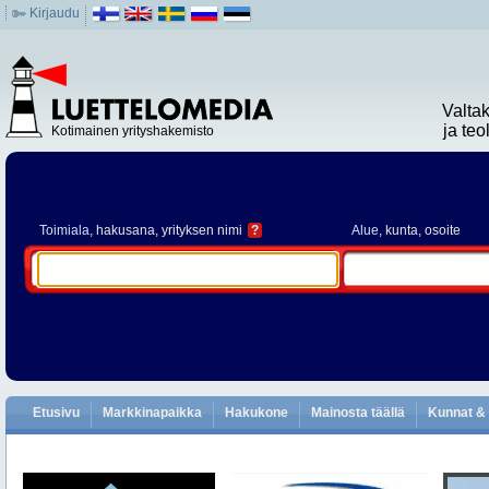
Kirjaudu
Valta
ja te
Kotimainen yrityshakemisto
Toimiala
, hakusana, yrityksen nimi
?
Alue
, kunta, osoite
Etusivu
Markkinapaikka
Hakukone
Mainosta täällä
Kunnat & 