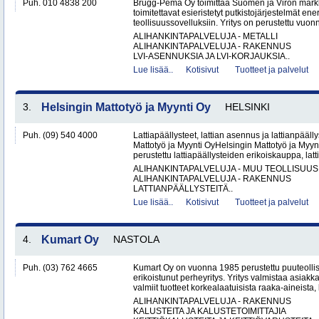
Puh. 010 4838 200
Brugg-Pema Oy toimittaa Suomen ja Viron markki
toimitettavat esieristetyt putkistojärjestelmät ener
teollisuussovelluksiin. Yritys on perustettu vuon
ALIHANKINTAPALVELUJA - METALLI
ALIHANKINTAPALVELUJA - RAKENNUS
LVI-ASENNUKSIA JA LVI-KORJAUKSIA..
Lue lisää..
Kotisivut
Tuotteet ja palvelut
3.
Helsingin Mattotyö ja Myynti Oy
HELSINKI
Puh. (09) 540 4000
Lattiapäällysteet, lattian asennus ja lattianpääll
Mattotyö ja Myynti OyHelsingin Mattotyö ja Myy
perustettu lattiapäällysteiden erikoiskauppa, latt
ALIHANKINTAPALVELUJA - MUU TEOLLISUUS
ALIHANKINTAPALVELUJA - RAKENNUS
LATTIANPÄÄLLYSTEITÄ..
Lue lisää..
Kotisivut
Tuotteet ja palvelut
4.
Kumart Oy
NASTOLA
Puh. (03) 762 4665
Kumart Oy on vuonna 1985 perustettu puuteolli
erikoistunut perheyritys. Yritys valmistaa asiak
valmiit tuotteet korkealaatuisista raaka-aineista,
ALIHANKINTAPALVELUJA - RAKENNUS
KALUSTEITA JA KALUSTETOIMITTAJIA