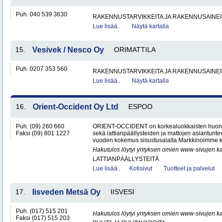
Puh. 040 539 3630
RAKENNUSTARVIKKEITA JA RAKENNUSAINEI
Lue lisää..
Näytä kartalla
15.
Vesivek / Nesco Oy
ORIMATTILA
Puh. 0207 353 560
RAKENNUSTARVIKKEITA JA RAKENNUSAINEI
Lue lisää..
Näytä kartalla
16.
Orient-Occident Oy Ltd
ESPOO
Puh. (09) 260 660
ORIENT-OCCIDENT on korkealuokkaisten huone
Faksi (09) 801 1227
sekä lattianpäällysteiden ja mattojen asiantunteva
vuoden kokemus sisustusalalta Markkinoimme k
Hakutulos löytyi yrityksen omien www-sivujen ka
LATTIANPÄÄLLYSTEITÄ
Lue lisää..
Kotisivut
Tuotteet ja palvelut
17.
Iisveden Metsä Oy
IISVESI
Puh. (017) 515 201
Hakutulos löytyi yrityksen omien www-sivujen ka
Faksi (017) 515 203