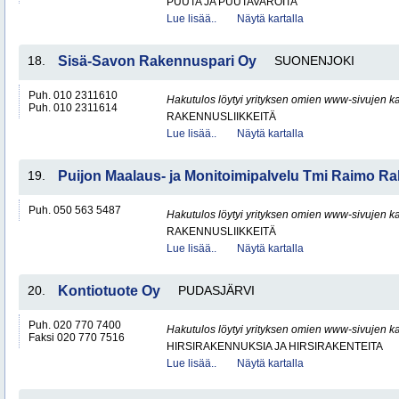
PUUTA JA PUUTAVAROITA
Lue lisää..
Näytä kartalla
18.
Sisä-Savon Rakennuspari Oy
SUONENJOKI
Puh. 010 2311610
Hakutulos löytyi yrityksen omien www-sivujen ka
Puh. 010 2311614
RAKENNUSLIIKKEITÄ
Lue lisää..
Näytä kartalla
19.
Puijon Maalaus- ja Monitoimipalvelu Tmi Raimo R
Puh. 050 563 5487
Hakutulos löytyi yrityksen omien www-sivujen ka
RAKENNUSLIIKKEITÄ
Lue lisää..
Näytä kartalla
20.
Kontiotuote Oy
PUDASJÄRVI
Puh. 020 770 7400
Hakutulos löytyi yrityksen omien www-sivujen ka
Faksi 020 770 7516
HIRSIRAKENNUKSIA JA HIRSIRAKENTEITA
Lue lisää..
Näytä kartalla