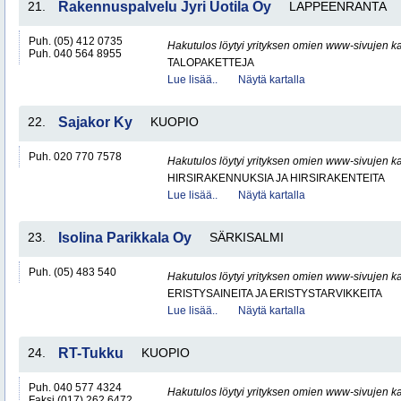
21.
Rakennuspalvelu Jyri Uotila Oy
LAPPEENRANTA
Puh. (05) 412 0735
Hakutulos löytyi yrityksen omien www-sivujen ka
Puh. 040 564 8955
TALOPAKETTEJA
Lue lisää..
Näytä kartalla
22.
Sajakor Ky
KUOPIO
Puh. 020 770 7578
Hakutulos löytyi yrityksen omien www-sivujen ka
HIRSIRAKENNUKSIA JA HIRSIRAKENTEITA
Lue lisää..
Näytä kartalla
23.
Isolina Parikkala Oy
SÄRKISALMI
Puh. (05) 483 540
Hakutulos löytyi yrityksen omien www-sivujen ka
ERISTYSAINEITA JA ERISTYSTARVIKKEITA
Lue lisää..
Näytä kartalla
24.
RT-Tukku
KUOPIO
Puh. 040 577 4324
Hakutulos löytyi yrityksen omien www-sivujen ka
Faksi (017) 262 6472