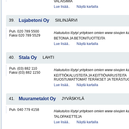
VALAISIMIA
Lue lisää..
Näytä kartalla
39.
Lujabetoni Oy
SIILINJÄRVI
Puh. 020 789 5500
Hakutulos löytyi yrityksen omien www-sivujen ka
Faksi 020 789 5529
BETONIA JA BETONITUOTTEITA
Lue lisää..
Näytä kartalla
40.
Stala Oy
LAHTI
Puh. (03) 882 110
Hakutulos löytyi yrityksen omien www-sivujen ka
Faksi (03) 882 1150
KEITTIÖKALUSTEITA JA KEITTIÖVARUSTEITA
RUOSTUMATTOMAT TERÄKSET JA TERÄSTU
Lue lisää..
Näytä kartalla
41.
Muurametalot Oy
JYVÄSKYLÄ
Puh. 040 779 4158
Hakutulos löytyi yrityksen omien www-sivujen ka
TALOPAKETTEJA
Lue lisää..
Näytä kartalla