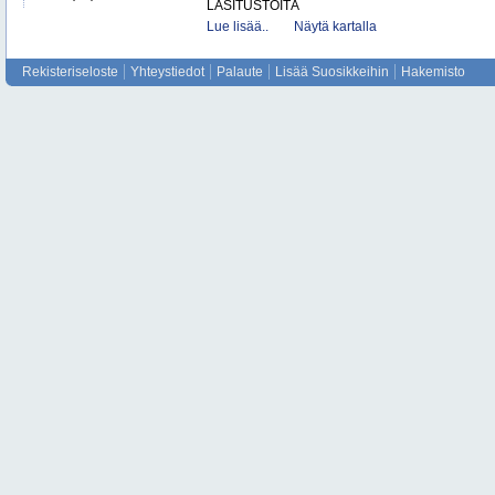
LASITUSTÖITÄ
Lue lisää..
Näytä kartalla
Rekisteriseloste
Yhteystiedot
Palaute
Lisää Suosikkeihin
Hakemisto