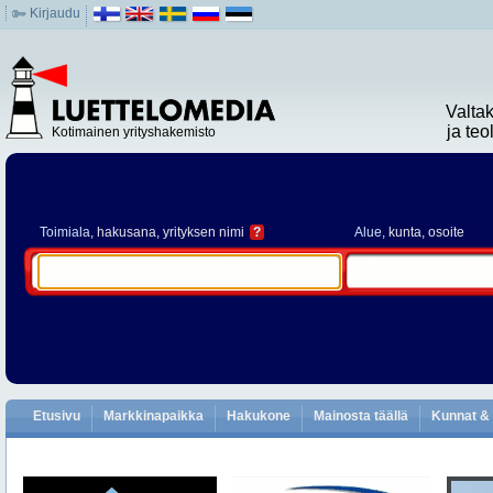
Kirjaudu
Valta
ja te
Kotimainen yrityshakemisto
Toimiala
, hakusana, yrityksen nimi
?
Alue
, kunta, osoite
Etusivu
Markkinapaikka
Hakukone
Mainosta täällä
Kunnat & 