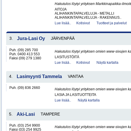
Hakutulos löytyi yrityksen Markkinapaikka-ilmoi
AITOJA
ALIHANKINTAPALVELUJA - METALLI
ALIHANKINTAPALVELUJA - RAKENNUS..
Lue lisää..
Kotisivut
Tuotteet ja palvelut
3.
Jura-Lasi Oy
JÄRVENPÄÄ
Puh. (09) 285 700
Hakutulos löytyi yrityksen omien www-sivujen ka
Puh. 0400 413 553
LASITUSTÖITÄ
Faksi (09) 279 1380
Lue lisää..
Kotisivut
Näytä kartalla
4.
Lasimyynti Tammela
VANTAA
Puh. (09) 836 2660
Hakutulos löytyi yrityksen omien www-sivujen ka
LASIA JA LASITUOTTEITA
Lue lisää..
Näytä kartalla
5.
Aki-Lasi
TAMPERE
Puh. (03) 254 9900
Hakutulos löytyi yrityksen omien www-sivujen ka
Faksi (03) 254 9925