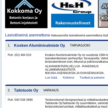
Lasiväliseinä asennettuna
Hakusanoilla lasiväliseinä asennettuna löyt
1.
Kosken Alumiinivalmiste Oy
TARVASJOKI
Puh. (02) 484 010
Kosken Alumiinivalmiste Oy on vuodesta 1984 toi
lasirakentamisen perheyritys Tarvasjoelta. Valm
teräsrakenteiset ovet, ikkunat ja julkisivuratkaisut
ALIHANKINTAPALVELUJA - RAKENNUS
ALUMIINIRAKENTEITA
IKKUNA-ASENNUKSIA JA OVIASENNUKSIA..
Lue lisää..
Kotisivut
Tuotteet ja palvelut
2.
Taitotuote Oy
VARKAUS
Puh. 040 538 3990
Teräsrunkoiset designportaat ja mittatilauskaite
Taitotuote OyTaitotuote Oy suunnittelee, valmista
teräsrunkoiset portaat, mittatilauskaiteet ja muut 