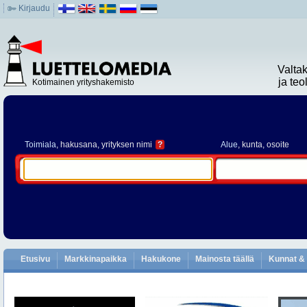
Kirjaudu
Valta
ja te
Kotimainen yrityshakemisto
Toimiala
, hakusana, yrityksen nimi
?
Alue
, kunta, osoite
Etusivu
Markkinapaikka
Hakukone
Mainosta täällä
Kunnat & 