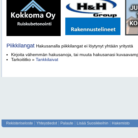
Piikkilangat
Hakusanalla piikkilangat ei löytynyt yhtään yritystä
Kirjoita vähemmän hakusanoja, tai muuta hakusanasi kuvaava
Tarkoititko »
Tankkilaivat
Rekisteriseloste
Yhteystiedot
Palaute
Lisää Suosikkeihin
Hakemisto