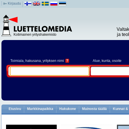
Kirjaudu
Valta
ja te
Kotimainen yrityshakemisto
Toimiala
, hakusana, yrityksen nimi
?
Alue
, kunta, osoite
Etusivu
Markkinapaikka
Hakukone
Mainosta täällä
Kunnat & 