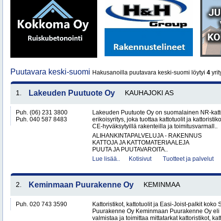
Puutavara keski-suomi
Hakusanoilla puutavara keski-suomi löytyi
4
yrit
1.
Lakeuden Puutuote Oy
KAUHAJOKI AS
Puh. (06) 231 3800
Lakeuden Puutuote Oy on suomalainen NR-katto
Puh. 040 587 8483
erikoisyritys, joka tuottaa kattotuolit ja kattoristik
CE-hyväksytyillä rakenteilla ja toimitusvarmall..
ALIHANKINTAPALVELUJA - RAKENNUS
KATTOJA JA KATTOMATERIAALEJA
PUUTA JA PUUTAVAROITA..
Lue lisää..
Kotisivut
Tuotteet ja palvelut
2.
Keminmaan Puurakenne Oy
KEMINMAA
Puh. 020 743 3590
Kattoristikot, kattotuolit ja Easi-Joist-palkit 
Puurakenne Oy Keminmaan Puurakenne Oy eli 
valmistaa ja toimittaa mittatarkat kattoristikot, katto