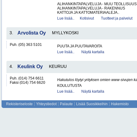
ALIHANKINTAPALVELUJA - MUU TEOLLISUUS
ALIHANKINTAPALVELUJA - RAKENNUS
KATTOJA JA KATTOMATERIAALEJA..
Lue lisää..
Kotisivut
Tuotteet ja palvelut
3.
Arvolista Oy
MYLLYKOSKI
Puh. (05) 363 5101
PUUTA JA PUUTAVAROITA
Lue lisää..
Näytä kartalla
4.
Keulink Oy
KEURUU
Puh. (014) 754 6611
Hakutulos löytyi yrityksen omien www-sivujen ka
Faksi (014) 754 6620
KOULUTUSTA
Lue lisää..
Näytä kartalla
Rekisteriseloste
Yhteystiedot
Palaute
Lisää Suosikkeihin
Hakemisto