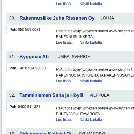
Lue lisää..
Näytä kartalla
30.
Rakennusliike Juha Rissanen Oy
LOHJA
Puh. 050 569 0081
Hakutulos löytyi yrityksen omien www-sivujen ka
RAKENNUSLIIKKEITÄ
Lue lisää..
Näytä kartalla
31.
Byggmax Ab
TUMBA, SVERIGE
Puh. +46 8 514 93060
Hakutulos löytyi yrityksen omien www-sivujen ka
RAKENNUSTARVIKKEITA JA RAKENNUSAINEI
Lue lisää..
Näytä kartalla
32.
Tamminiemen Saha ja Höylä
VILPPULA
Puh. 0400 511 321
Hakutulos löytyi yrityksen omien www-sivujen ka
PUUTA JA PUUTAVAROITA
Lue lisää..
Näytä kartalla
33.
Pirkanmaan Kattajat Oy
KYLMÄKOSKI