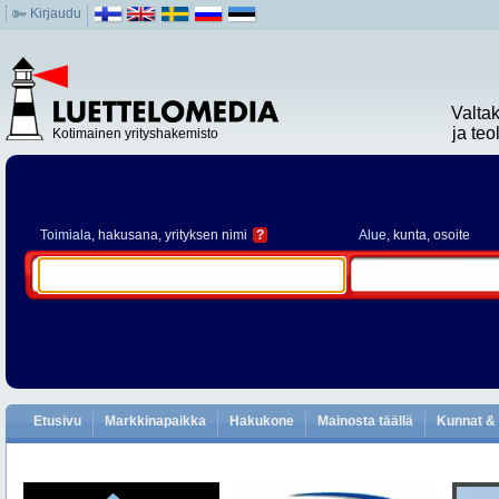
Kirjaudu
Valta
ja te
Kotimainen yrityshakemisto
Toimiala
, hakusana, yrityksen nimi
?
Alue
, kunta, osoite
Etusivu
Markkinapaikka
Hakukone
Mainosta täällä
Kunnat & 