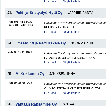
Lue lisää..
Näytä kartalla
23.
Pelti- ja Eristystyö Hytti Oy
LAPPEENRANTA
Puh. (05) 418 5033
Hakutulos löytyi yrityksen omien www-sivujen ka
Faksi (05) 418 5034
PELTISEPÄNLIIKKEITÄ
Lue lisää..
Näytä kartalla
24.
Ilmastointi ja Pelti Hakala Oy
NOORMARKKU
Puh. 040 741 4093
Hakutulos löytyi yrityksen omien www-sivujen ka
LVI-ASENNUKSIA JA LVI-KORJAUKSIA
Lue lisää..
Näytä kartalla
25.
M. Kukkanen Oy
JÄNIKSENLINNA
Puh. 0400 201 275
Hakutulos löytyi yrityksen omien www-sivujen ka
ÖLJYPOLTTIMIA JA ÖLJYPOLTINHUOLTOA
Lue lisää..
Näytä kartalla
26.
Vantaan Raksamies Oy
VANTAA