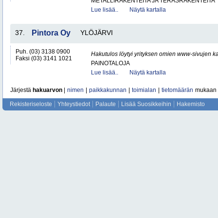
METALLIRAKENTEITA JA TERÄSRAKENTEITA
Lue lisää..
Näytä kartalla
37.
Pintora Oy
YLÖJÄRVI
Puh. (03) 3138 0900
Hakutulos löytyi yrityksen omien www-sivujen ka
Faksi (03) 3141 1021
PAINOTALOJA
Lue lisää..
Näytä kartalla
Järjestä
hakuarvon
|
nimen
|
paikkakunnan
|
toimialan
|
tietomäärän
mukaan
Rekisteriseloste
Yhteystiedot
Palaute
Lisää Suosikkeihin
Hakemisto