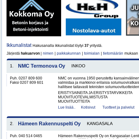
Ikkunalistat
Hakusanalla ikkunalistat löytyi
37
yritystä.
Järjestä
hakuarvon
|
nimen
|
paikkakunnan
|
toimialan
|
tietomäärän
mukaan
1.
NMC Termonova Oy
INKOO
Puh. 0207 809 600
NMC on vuonna 1950 perustettu kansainvälinen yr
Faksi 0207 809 601
valmistaa ja markkinoi erilaisia solumuoviratk
hallitsee taitavasti teknisten solumuovituotteiden
ERISTYSAINEITA JA ERISTYSTARVIKKEITA
MUOVITUOTEVALMISTUSTA
MUOVITUOTTEITA
Lue lisää..
Kotisivut
Tuotteet ja palvelut
2.
Hämeen Rakennuspelti Oy
KANGASALA
Puh. 040 514 0465
Hämeen Rakennuspelti Oy on Kangasalan Lento