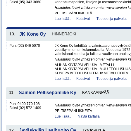
Faksi (05) 343 3680
konesaumapeltien, listojen ja asennustarvikkeid
Hakutulos löytyi yrityksen omien www-sivujen ka
PELTISEPÄNLIIKKEITÄ
Lue lisää..
Kotisivut
Tuotteet ja palvelut
10.
JK Kone Oy
HINNERJOKI
Puh. (02) 846 5070
JK Kone Oy kehittää ja valmistaa ohutlevytyöst
vuosikymmenten kokemuksella. Vuodesta 1972 lä
valmistanut koneita ja laitteita vaativaan ohutlevy
Hakutulos löytyi yrityksen omien www-sivujen ka
ALIHANKINTAPALVELUJA - METALLI
ALIHANKINTAPALVELUJA - MUU TEOLLISUUS
KONEPAJATEOLLISUUTTA JA METALLITÖITÄ..
Lue lisää..
Kotisivut
Tuotteet ja palvelut
11.
Sainion Peltisepänliike Ky
KANKAANPÄÄ
Puh. 0400 770 108
Hakutulos löytyi yrityksen omien www-sivujen ka
Faksi (02) 572 1409
PELTISEPÄNLIIKKEITÄ
Lue lisää..
Näytä kartalla
12.
Jyväskylän Lasihuolto Oy
JYVÄSKYLÄ