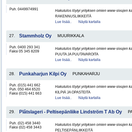
Puh. 0449974991
Hakutulos löytyi yrityksen omien www-sivujen ka
RAKENNUSLIIKKEITÄ
Lue lisää..
Näytä kartalla
27.
Stammholz Oy
MUURIKKALA
Puh. 0400 293 341
Hakutulos löytyi yrityksen omien www-sivujen ka
Faksi 05 345 8209
PUUTA JA PUUTAVAROITA
Lue lisää..
Näytä kartalla
28.
Punkaharjun Kilpi Oy
PUNKAHARJU
Puh. (015) 441 662
Hakutulos löytyi yrityksen omien www-sivujen ka
Puh. 050 464 6520
KILPIÄ JA OPASTEITA
Faksi (015) 441 663
Lue lisää..
Näytä kartalla
29.
Plåtslageri - Peltisepänliike Lindström T Ab Oy
P
Puh. (02) 458 3440
Hakutulos löytyi yrityksen omien www-sivujen ka
Faksi (02) 458 3443
PELTISEPÄNLIIKKEITÄ