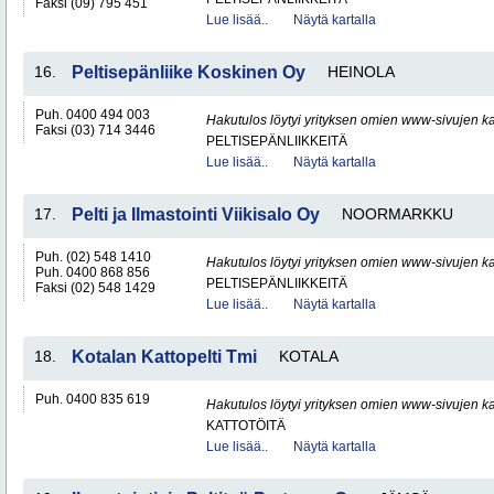
Faksi (09) 795 451
Lue lisää..
Näytä kartalla
16.
Peltisepänliike Koskinen Oy
HEINOLA
Puh. 0400 494 003
Hakutulos löytyi yrityksen omien www-sivujen ka
Faksi (03) 714 3446
PELTISEPÄNLIIKKEITÄ
Lue lisää..
Näytä kartalla
17.
Pelti ja Ilmastointi Viikisalo Oy
NOORMARKKU
Puh. (02) 548 1410
Hakutulos löytyi yrityksen omien www-sivujen ka
Puh. 0400 868 856
PELTISEPÄNLIIKKEITÄ
Faksi (02) 548 1429
Lue lisää..
Näytä kartalla
18.
Kotalan Kattopelti Tmi
KOTALA
Puh. 0400 835 619
Hakutulos löytyi yrityksen omien www-sivujen ka
KATTOTÖITÄ
Lue lisää..
Näytä kartalla