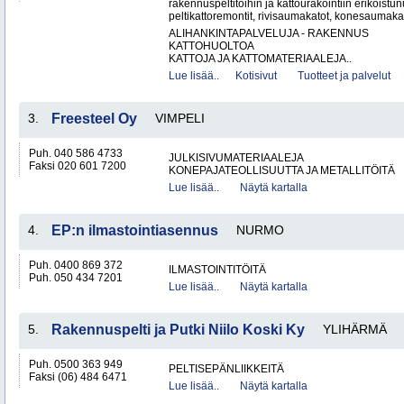
rakennuspeltitöihin ja kattourakointiin erikoistu
peltikattoremontit, rivisaumakatot, konesaumakato
ALIHANKINTAPALVELUJA - RAKENNUS
KATTOHUOLTOA
KATTOJA JA KATTOMATERIAALEJA..
Lue lisää..
Kotisivut
Tuotteet ja palvelut
3.
Freesteel Oy
VIMPELI
Puh. 040 586 4733
JULKISIVUMATERIAALEJA
Faksi 020 601 7200
KONEPAJATEOLLISUUTTA JA METALLITÖITÄ
Lue lisää..
Näytä kartalla
4.
EP:n ilmastointiasennus
NURMO
Puh. 0400 869 372
ILMASTOINTITÖITÄ
Puh. 050 434 7201
Lue lisää..
Näytä kartalla
5.
Rakennuspelti ja Putki Niilo Koski Ky
YLIHÄRMÄ
Puh. 0500 363 949
PELTISEPÄNLIIKKEITÄ
Faksi (06) 484 6471
Lue lisää..
Näytä kartalla