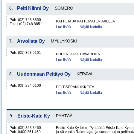
6.
Pelti Kiinni Oy
SOMERO
Puh. (02) 748 8850
KATTOJA JA KATTOMATERIAALEJA
Faksi (02) 748 8851
Lue lisää..
Näytä kartalla
7.
Arvolista Oy
MYLLYKOSKI
Puh. (05) 363 5101
PUUTA JA PUUTAVAROITA
Lue lisää..
Näytä kartalla
8.
Uudenmaan Peltityö Oy
KERAVA
Puh. (09) 294 0100
PELTISEPÄNLIIKKEITÄ
Lue lisää..
Näytä kartalla
9.
Eriste-Kate Ky
PYHTÄÄ
Puh. (05) 353 3460
Eriste-Kate Ky toimii Pyhtäällä Eriste-Kate Ky on
Puh. 0400 251 460
jo 40 vuotta Rakentajan ja saneeraajan peltipalve