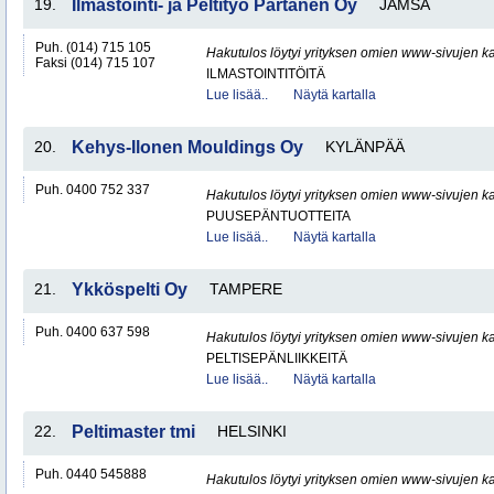
19.
Ilmastointi- ja Peltityö Partanen Oy
JÄMSÄ
Puh. (014) 715 105
Hakutulos löytyi yrityksen omien www-sivujen ka
Faksi (014) 715 107
ILMASTOINTITÖITÄ
Lue lisää..
Näytä kartalla
20.
Kehys-Ilonen Mouldings Oy
KYLÄNPÄÄ
Puh. 0400 752 337
Hakutulos löytyi yrityksen omien www-sivujen ka
PUUSEPÄNTUOTTEITA
Lue lisää..
Näytä kartalla
21.
Ykköspelti Oy
TAMPERE
Puh. 0400 637 598
Hakutulos löytyi yrityksen omien www-sivujen ka
PELTISEPÄNLIIKKEITÄ
Lue lisää..
Näytä kartalla
22.
Peltimaster tmi
HELSINKI
Puh. 0440 545888
Hakutulos löytyi yrityksen omien www-sivujen ka