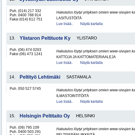
Puh. (014) 217 332
Hakutulos löytyi yrityksen omien www-sivujen ka
Puh. 0400 788 914
LASITUSTÖITÄ
Faksi (014) 612 751
Lue lisää..
Näytä kartalla
13.
Ylistaron Peltituote Ky
YLISTARO
Puh. (06) 474 0203
Hakutulos löytyi yrityksen omien www-sivujen ka
Faksi (06) 473 1241
KATTOJA JA KATTOMATERIAALEJA
Lue lisää..
Näytä kartalla
14.
Peltityö Lehtimäki
SASTAMALA
Puh. 050 527 5745
Hakutulos löytyi yrityksen omien www-sivujen ka
ILMASTOINTITÖITÄ
Lue lisää..
Näytä kartalla
15.
Helsingin Peltitaito Oy
HELSINKI
Puh. (09) 795 109
Hakutulos löytyi yrityksen omien www-sivujen ka
Puh. 0400 503 291
PELTISEPÄNLIIKKEITÄ