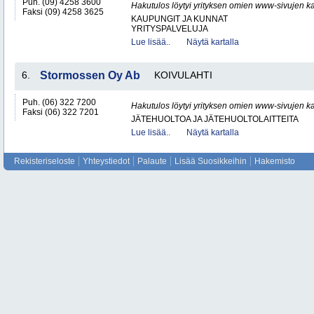
Puh. (09) 4258 3600
Hakutulos löytyi yrityksen omien www-sivujen ka
Faksi (09) 4258 3625
KAUPUNGIT JA KUNNAT
YRITYSPALVELUJA
Lue lisää..
Näytä kartalla
6.
Stormossen Oy Ab
KOIVULAHTI
Puh. (06) 322 7200
Hakutulos löytyi yrityksen omien www-sivujen ka
Faksi (06) 322 7201
JÄTEHUOLTOA JA JÄTEHUOLTOLAITTEITA
Lue lisää..
Näytä kartalla
Rekisteriseloste
Yhteystiedot
Palaute
Lisää Suosikkeihin
Hakemisto