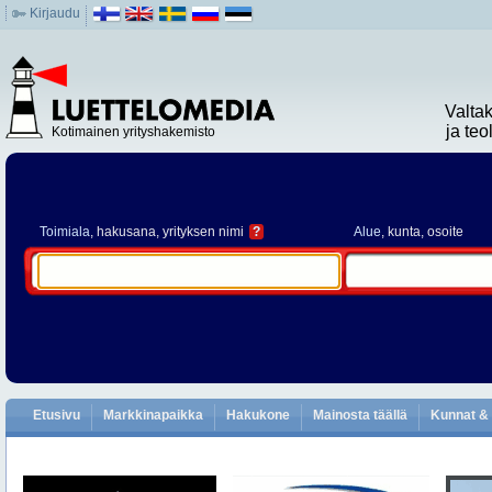
Kirjaudu
Valta
ja te
Kotimainen yrityshakemisto
Toimiala
, hakusana, yrityksen nimi
?
Alue
, kunta, osoite
Etusivu
Markkinapaikka
Hakukone
Mainosta täällä
Kunnat & 