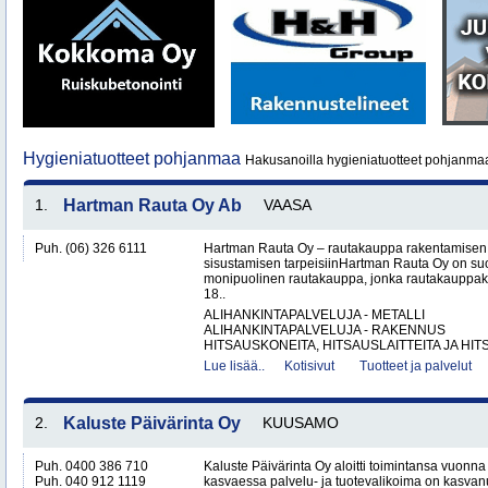
Hygieniatuotteet pohjanmaa
Hakusanoilla hygieniatuotteet pohjanmaa
1.
Hartman Rauta Oy Ab
VAASA
Puh. (06) 326 6111
Hartman Rauta Oy – rautakauppa rakentamisen, 
sisustamisen tarpeisiinHartman Rauta Oy on su
monipuolinen rautakauppa, jonka rautakauppak
18..
ALIHANKINTAPALVELUJA - METALLI
ALIHANKINTAPALVELUJA - RAKENNUS
HITSAUSKONEITA, HITSAUSLAITTEITA JA HIT
Lue lisää..
Kotisivut
Tuotteet ja palvelut
2.
Kaluste Päivärinta Oy
KUUSAMO
Puh. 0400 386 710
Kaluste Päivärinta Oy aloitti toimintansa vuonn
Puh. 040 912 1119
kasvaessa palvelu- ja tuotevalikoima on kasvanu