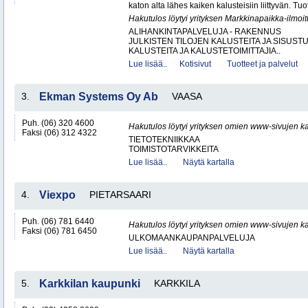
katon alta lähes kaiken kalusteisiin liittyvän. Tuot
Hakutulos löytyi yrityksen Markkinapaikka-ilmoi
ALIHANKINTAPALVELUJA - RAKENNUS
JULKISTEN TILOJEN KALUSTEITA JA SISUST
KALUSTEITA JA KALUSTETOIMITTAJIA..
Lue lisää..
Kotisivut
Tuotteet ja palvelut
3.
Ekman Systems Oy Ab
VAASA
Puh. (06) 320 4600
Hakutulos löytyi yrityksen omien www-sivujen ka
Faksi (06) 312 4322
TIETOTEKNIIKKAA
TOIMISTOTARVIKKEITA
Lue lisää..
Näytä kartalla
4.
Viexpo
PIETARSAARI
Puh. (06) 781 6440
Hakutulos löytyi yrityksen omien www-sivujen ka
Faksi (06) 781 6450
ULKOMAANKAUPANPALVELUJA
Lue lisää..
Näytä kartalla
5.
Karkkilan kaupunki
KARKKILA