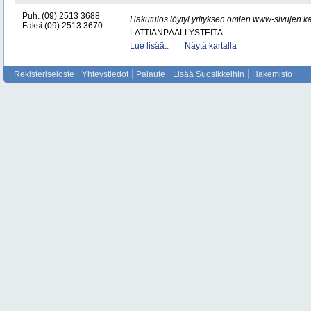
Puh. (09) 2513 3688
Hakutulos löytyi yrityksen omien www-sivujen ka
Faksi (09) 2513 3670
LATTIANPÄÄLLYSTEITÄ
Lue lisää..
Näytä kartalla
Rekisteriseloste
Yhteystiedot
Palaute
Lisää Suosikkeihin
Hakemisto