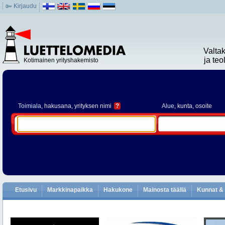
Kirjaudu
Valta
ja te
Kotimainen yrityshakemisto
Toimiala
, hakusana, yrityksen nimi
?
Alue
, kunta, osoite
Etusivu
Markkinapaikka
Hakukone
Mainosta täällä
Kunnat & 