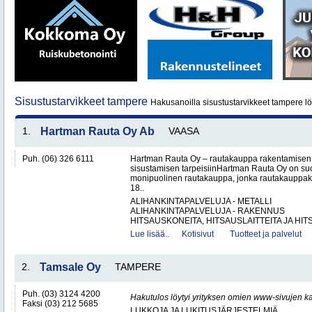
Sisustustarvikkeet tampere
Hakusanoilla sisustustarvikkeet tampere lö
1.
Hartman Rauta Oy Ab
VAASA
Puh. (06) 326 6111
Hartman Rauta Oy – rautakauppa rakentamisen, 
sisustamisen tarpeisiinHartman Rauta Oy on su
monipuolinen rautakauppa, jonka rautakauppak
18..
ALIHANKINTAPALVELUJA - METALLI
ALIHANKINTAPALVELUJA - RAKENNUS
HITSAUSKONEITA, HITSAUSLAITTEITA JA HIT
Lue lisää..
Kotisivut
Tuotteet ja palvelut
2.
Tamsale Oy
TAMPERE
Puh. (03) 3124 4200
Hakutulos löytyi yrityksen omien www-sivujen ka
Faksi (03) 212 5685
LUKKOJA JA LUKITUSJÄRJESTELMIÄ