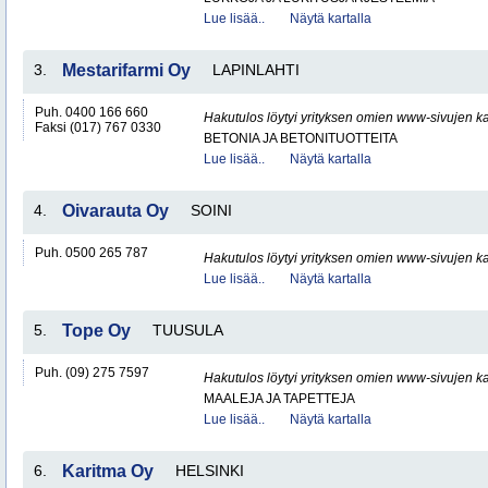
Lue lisää..
Näytä kartalla
3.
Mestarifarmi Oy
LAPINLAHTI
Puh. 0400 166 660
Hakutulos löytyi yrityksen omien www-sivujen ka
Faksi (017) 767 0330
BETONIA JA BETONITUOTTEITA
Lue lisää..
Näytä kartalla
4.
Oivarauta Oy
SOINI
Puh. 0500 265 787
Hakutulos löytyi yrityksen omien www-sivujen ka
Lue lisää..
Näytä kartalla
5.
Tope Oy
TUUSULA
Puh. (09) 275 7597
Hakutulos löytyi yrityksen omien www-sivujen ka
MAALEJA JA TAPETTEJA
Lue lisää..
Näytä kartalla
6.
Karitma Oy
HELSINKI