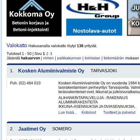
Valokatto
Hakusanalla valokatto löytyi
138
yritystä.
Tulokset 1 - 50 | Sivu
1
2
3
Järjestä
hakuarvon
|
nimen
|
paikkakunnan
|
toimialan
|
tietomäärän
mukaan
1.
Kosken Alumiinivalmiste Oy
TARVASJOKI
Puh. (02) 484 010
Kosken Alumiinivalmiste Oy on vuodesta 1984 toi
lasirakentamisen perheyritys Tarvasjoelta. Valm
teräsrakenteiset ovet, ikkunat ja julkisivuratkaisut
ALIHANKINTAPALVELUJA - RAKENNUS
ALUMIINIRAKENTEITA
IKKUNA-ASENNUKSIA JA OVIASENNUKSIA..
Lue lisää..
Kotisivut
Tuotteet ja palvelut
2.
Jaatimet Oy
SOMERO