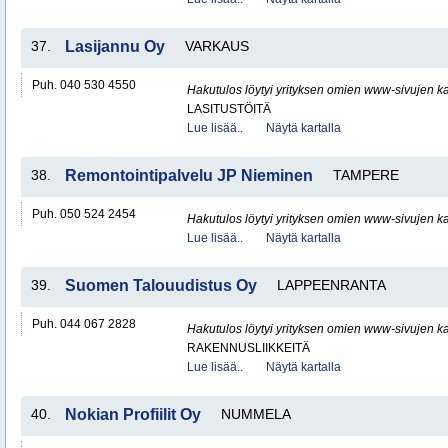
37.
Lasijannu Oy
VARKAUS
Puh. 040 530 4550
Hakutulos löytyi yrityksen omien www-sivujen ka
LASITUSTÖITÄ
Lue lisää..
Näytä kartalla
38.
Remontointipalvelu JP Nieminen
TAMPERE
Puh. 050 524 2454
Hakutulos löytyi yrityksen omien www-sivujen ka
Lue lisää..
Näytä kartalla
39.
Suomen Talouudistus Oy
LAPPEENRANTA
Puh. 044 067 2828
Hakutulos löytyi yrityksen omien www-sivujen ka
RAKENNUSLIIKKEITÄ
Lue lisää..
Näytä kartalla
40.
Nokian Profiilit Oy
NUMMELA