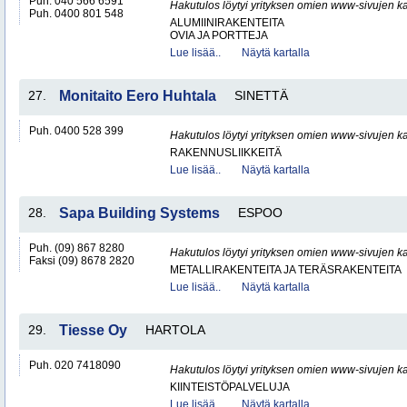
Puh. 040 566 6591
Hakutulos löytyi yrityksen omien www-sivujen ka
Puh. 0400 801 548
ALUMIINIRAKENTEITA
OVIA JA PORTTEJA
Lue lisää..
Näytä kartalla
27.
Monitaito Eero Huhtala
SINETTÄ
Puh. 0400 528 399
Hakutulos löytyi yrityksen omien www-sivujen ka
RAKENNUSLIIKKEITÄ
Lue lisää..
Näytä kartalla
28.
Sapa Building Systems
ESPOO
Puh. (09) 867 8280
Hakutulos löytyi yrityksen omien www-sivujen ka
Faksi (09) 8678 2820
METALLIRAKENTEITA JA TERÄSRAKENTEITA
Lue lisää..
Näytä kartalla
29.
Tiesse Oy
HARTOLA
Puh. 020 7418090
Hakutulos löytyi yrityksen omien www-sivujen ka
KIINTEISTÖPALVELUJA
Lue lisää..
Näytä kartalla