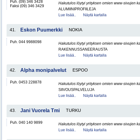
Puh. (09) 346 3428
Hakutulos löytyi yrityksen omien www-sivujen ka
Faksi (09) 346 3429
ALUMIINIPROFIILEJA
Lue lisää..
Näytä kartalla
41.
Eskon Puumerkki
NOKIA
Puh. 044 9988098
Hakutulos löytyi yrityksen omien www-sivujen ka
RAKENNUSSANEERAUSTA
Lue lisää..
Näytä kartalla
42.
Alpha monipalvelut
ESPOO
Puh. 0453 228878
Hakutulos löytyi yrityksen omien www-sivujen ka
SIIVOUSPALVELUJA
Lue lisää..
Näytä kartalla
43.
Jani Vuorela Tmi
TURKU
Puh. 040 140 9899
Hakutulos löytyi yrityksen omien www-sivujen ka
Lue lisää..
Näytä kartalla