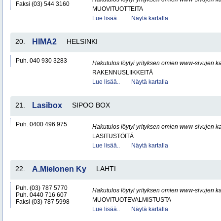
Faksi (03) 544 3160
MUOVITUOTTEITA
Lue lisää..
Näytä kartalla
20.
HIMA2
HELSINKI
Puh. 040 930 3283
Hakutulos löytyi yrityksen omien www-sivujen ka
RAKENNUSLIIKKEITÄ
Lue lisää..
Näytä kartalla
21.
Lasibox
SIPOO BOX
Puh. 0400 496 975
Hakutulos löytyi yrityksen omien www-sivujen ka
LASITUSTÖITÄ
Lue lisää..
Näytä kartalla
22.
A.Mielonen Ky
LAHTI
Puh. (03) 787 5770
Hakutulos löytyi yrityksen omien www-sivujen ka
Puh. 0440 716 607
MUOVITUOTEVALMISTUSTA
Faksi (03) 787 5998
Lue lisää..
Näytä kartalla