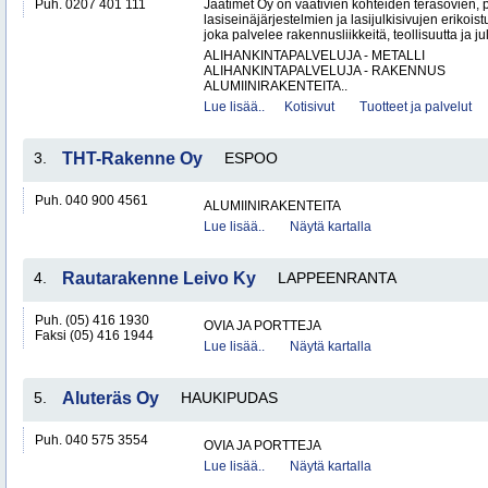
Puh. 0207 401 111
Jaatimet Oy on vaativien kohteiden teräsovien, 
lasiseinäjärjestelmien ja lasijulkisivujen erikois
joka palvelee rakennusliikkeitä, teollisuutta ja jul
ALIHANKINTAPALVELUJA - METALLI
ALIHANKINTAPALVELUJA - RAKENNUS
ALUMIINIRAKENTEITA..
Lue lisää..
Kotisivut
Tuotteet ja palvelut
3.
THT-Rakenne Oy
ESPOO
Puh. 040 900 4561
ALUMIINIRAKENTEITA
Lue lisää..
Näytä kartalla
4.
Rautarakenne Leivo Ky
LAPPEENRANTA
Puh. (05) 416 1930
OVIA JA PORTTEJA
Faksi (05) 416 1944
Lue lisää..
Näytä kartalla
5.
Aluteräs Oy
HAUKIPUDAS
Puh. 040 575 3554
OVIA JA PORTTEJA
Lue lisää..
Näytä kartalla