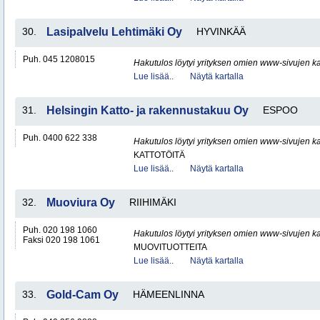
30.
Lasipalvelu Lehtimäki Oy
HYVINKÄÄ
Puh. 045 1208015
Hakutulos löytyi yrityksen omien www-sivujen ka
Lue lisää..
Näytä kartalla
31.
Helsingin Katto- ja rakennustakuu Oy
ESPOO
Puh. 0400 622 338
Hakutulos löytyi yrityksen omien www-sivujen ka
KATTOTÖITÄ
Lue lisää..
Näytä kartalla
32.
Muoviura Oy
RIIHIMÄKI
Puh. 020 198 1060
Hakutulos löytyi yrityksen omien www-sivujen ka
Faksi 020 198 1061
MUOVITUOTTEITA
Lue lisää..
Näytä kartalla
33.
Gold-Cam Oy
HÄMEENLINNA