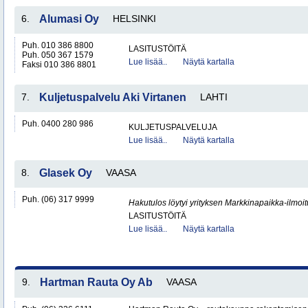
6.
Alumasi Oy
HELSINKI
Puh. 010 386 8800
LASITUSTÖITÄ
Puh. 050 367 1579
Lue lisää..
Näytä kartalla
Faksi 010 386 8801
7.
Kuljetuspalvelu Aki Virtanen
LAHTI
Puh. 0400 280 986
KULJETUSPALVELUJA
Lue lisää..
Näytä kartalla
8.
Glasek Oy
VAASA
Puh. (06) 317 9999
Hakutulos löytyi yrityksen Markkinapaikka-ilmoi
LASITUSTÖITÄ
Lue lisää..
Näytä kartalla
9.
Hartman Rauta Oy Ab
VAASA