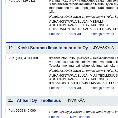
Puh. (06) 326 6111
Hartman Rauta Oy – rautakauppa rakentamisen, 
sisustamisen tarpeisiinHartman Rauta Oy on su
monipuolinen rautakauppa, jonka rautakauppak
18..
Hakutulos löytyi yrityksen omien www-sivujen ka
ALIHANKINTAPALVELUJA - METALLI
ALIHANKINTAPALVELUJA - RAKENNUS
HITSAUSKONEITA, HITSAUSLAITTEITA JA HIT
Lue lisää..
Kotisivut
Tuotteet ja palvelut
10.
Keski-Suomen Ilmastointihuolto Oy
JYVÄSKYLÄ
Puh. (014) 410 4100
Ilmanvaihtohuolto Jyväskylä – Keski-Suomen Ilma
vuoden kokemuksella toimiva ilmanvaihdon ja ilm
Toteutamme ilmanvaihtohuollot, ilmanvaihtokone
Hakutulos löytyi yrityksen omien www-sivujen ka
ALIHANKINTAPALVELUJA - MUU TEOLLISUUS
ALIHANKINTAPALVELUJA - RAKENNUS
ILMASTOINTILAITTEITA JA ILMANKÄSITTELYLA
Lue lisää..
Kotisivut
Tuotteet ja palvelut
11.
Ahlsell Oy - Teollisuus
HYVINKÄÄ
Puh. 0205 845 000
Hakutulos löytyi yrityksen omien www-sivujen ka
Lue lisää..
Näytä kartalla