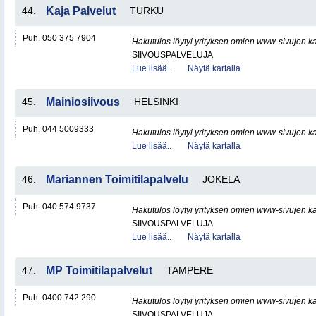
44.
Kaja Palvelut
TURKU
Puh. 050 375 7904
Hakutulos löytyi yrityksen omien www-sivujen ka
SIIVOUSPALVELUJA
Lue lisää..
Näytä kartalla
45.
Mainiosiivous
HELSINKI
Puh. 044 5009333
Hakutulos löytyi yrityksen omien www-sivujen ka
Lue lisää..
Näytä kartalla
46.
Mariannen Toimitilapalvelu
JOKELA
Puh. 040 574 9737
Hakutulos löytyi yrityksen omien www-sivujen ka
SIIVOUSPALVELUJA
Lue lisää..
Näytä kartalla
47.
MP Toimitilapalvelut
TAMPERE
Puh. 0400 742 290
Hakutulos löytyi yrityksen omien www-sivujen ka
SIIVOUSPALVELUJA