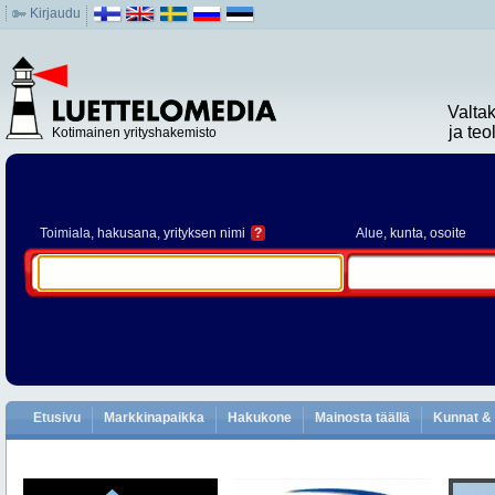
Kirjaudu
Valta
ja te
Kotimainen yrityshakemisto
Toimiala
, hakusana, yrityksen nimi
?
Alue
, kunta, osoite
Etusivu
Markkinapaikka
Hakukone
Mainosta täällä
Kunnat & 