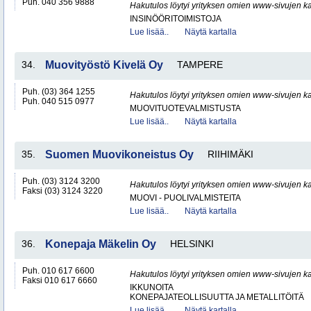
Puh. 040 356 9888
Hakutulos löytyi yrityksen omien www-sivujen ka
INSINÖÖRITOIMISTOJA
Lue lisää..
Näytä kartalla
34.
Muovityöstö Kivelä Oy
TAMPERE
Puh. (03) 364 1255
Hakutulos löytyi yrityksen omien www-sivujen ka
Puh. 040 515 0977
MUOVITUOTEVALMISTUSTA
Lue lisää..
Näytä kartalla
35.
Suomen Muovikoneistus Oy
RIIHIMÄKI
Puh. (03) 3124 3200
Hakutulos löytyi yrityksen omien www-sivujen ka
Faksi (03) 3124 3220
MUOVI - PUOLIVALMISTEITA
Lue lisää..
Näytä kartalla
36.
Konepaja Mäkelin Oy
HELSINKI
Puh. 010 617 6600
Hakutulos löytyi yrityksen omien www-sivujen ka
Faksi 010 617 6660
IKKUNOITA
KONEPAJATEOLLISUUTTA JA METALLITÖITÄ
Lue lisää..
Näytä kartalla