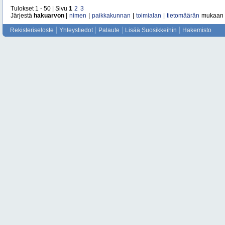
Tulokset 1 - 50 | Sivu
1
2
3
Järjestä
hakuarvon
|
nimen
|
paikkakunnan
|
toimialan
|
tietomäärän
mukaan
Rekisteriseloste
Yhteystiedot
Palaute
Lisää Suosikkeihin
Hakemisto