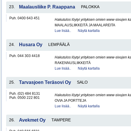
23.
Maalausliike P. Raappana
PALOKKA
Puh. 0400 643 451
Hakutulos löytyi yrityksen omien www-sivujen ka
MAALAUSLIIKKEITÄ JA MAALAREITA
Lue lisää..
Näytä kartalla
24.
Husara Oy
LEMPÄÄLÄ
Puh. 044 303 4418
Hakutulos löytyi yrityksen omien www-sivujen ka
RAKENNUSLIIKKEITÄ
Lue lisää..
Näytä kartalla
25.
Tarvasjoen Teräsovi Oy
SALO
Puh. (02) 484 8131
Hakutulos löytyi yrityksen omien www-sivujen ka
Puh. 0500 222 801
OVIA JA PORTTEJA
Lue lisää..
Näytä kartalla
26.
Avekmet Oy
TAMPERE