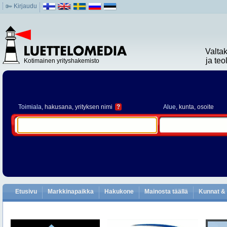
Kirjaudu
Valta
ja te
Kotimainen yrityshakemisto
Toimiala
, hakusana, yrityksen nimi
?
Alue
, kunta, osoite
Etusivu
Markkinapaikka
Hakukone
Mainosta täällä
Kunnat & 