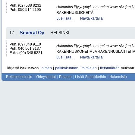
Puh. (02) 538 8232
Hakutulos löytyi yrityksen omien www-sivujen ka
Puh. 050 514 2195
RAKENNUSLIIKKEITÄ
Lue lisää..
Näytä kartalla
17.
Several Oy
HELSINKI
Puh. (09) 348 9110
Hakutulos löytyi yrityksen omien www-sivujen ka
Puh. 040 501 9137
RAKENNUSKONEITA JA RAKENNUSLAITTEIT
Faksi (09) 348 9221
Lue lisää..
Näytä kartalla
Järjestä
hakuarvon
|
nimen
|
paikkakunnan
|
toimialan
|
tietomäärän
mukaan
Rekisteriseloste
Yhteystiedot
Palaute
Lisää Suosikkeihin
Hakemisto