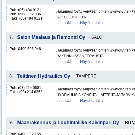
Puh. (06) 484 9121
Hakutulos löytyi yrityksen omien www-sivujen ka
Puh. 0500 362 886
SUKELLUSTÖITÄ
Faksi (06) 484 9121
Lue lisää..
Näytä kartalla
7.
Salon Maalaus ja Remontti Oy
SALO
Puh. 0400 506 048
Hakutulos löytyi yrityksen omien www-sivujen ka
RAKENNUSSANEERAUSTA
Lue lisää..
Näytä kartalla
8.
Teittinen Hydraulics Oy
TAMPERE
Puh. (03) 214 0881
Hakutulos löytyi yrityksen omien www-sivujen ka
Faksi (03) 214 6353
HYDRAULISIA KONEITA, LAITTEITA JA TARVIK
Lue lisää..
Näytä kartalla
9.
Maanrakennus ja Louhintaliike Kaivinpari Oy
RITV
Puh. 0400 332 165