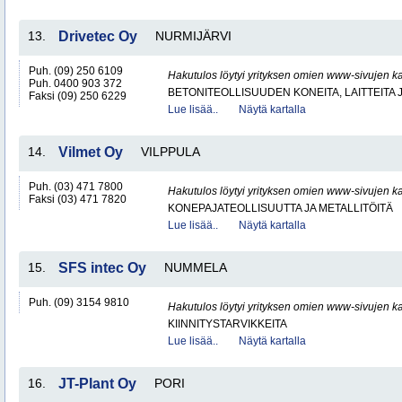
13.
Drivetec Oy
NURMIJÄRVI
Puh. (09) 250 6109
Hakutulos löytyi yrityksen omien www-sivujen ka
Puh. 0400 903 372
BETONITEOLLISUUDEN KONEITA, LAITTEITA J
Faksi (09) 250 6229
Lue lisää..
Näytä kartalla
14.
Vilmet Oy
VILPPULA
Puh. (03) 471 7800
Hakutulos löytyi yrityksen omien www-sivujen ka
Faksi (03) 471 7820
KONEPAJATEOLLISUUTTA JA METALLITÖITÄ
Lue lisää..
Näytä kartalla
15.
SFS intec Oy
NUMMELA
Puh. (09) 3154 9810
Hakutulos löytyi yrityksen omien www-sivujen ka
KIINNITYSTARVIKKEITA
Lue lisää..
Näytä kartalla
16.
JT-Plant Oy
PORI