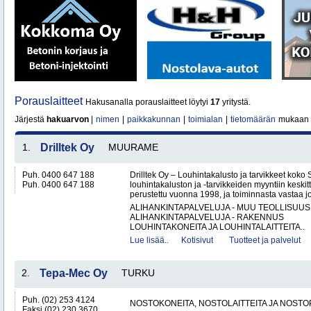
Porauslaitteet
Hakusanalla porauslaitteet löytyi
17
yritystä.
Järjestä
hakuarvon
|
nimen
|
paikkakunnan
|
toimialan
|
tietomäärän
mukaan
1.
Drilltek Oy
MUURAME
Puh. 0400 647 188
Drilltek Oy – Louhintakalusto ja tarvikkeet koko
Puh. 0400 647 188
louhintakaluston ja -tarvikkeiden myyntiin keskitt
perustettu vuonna 1998, ja toiminnasta vastaa jo
ALIHANKINTAPALVELUJA - MUU TEOLLISUUS
ALIHANKINTAPALVELUJA - RAKENNUS
LOUHINTAKONEITA JA LOUHINTALAITTEITA..
Lue lisää..
Kotisivut
Tuotteet ja palvelut
2.
Tepa-Mec Oy
TURKU
Puh. (02) 253 4124
NOSTOKONEITA, NOSTOLAITTEITA JA NOST
Faksi (02) 230 3670