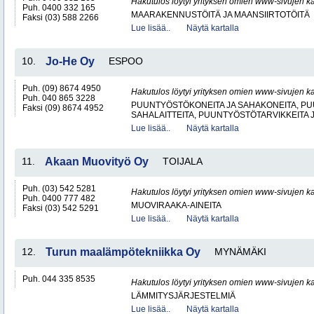
Hakutulos löytyi yrityksen omien www-sivujen ka
Puh. 0400 332 165
MAARAKENNUSTÖITÄ JA MAANSIIRTOTÖITÄ
Faksi (03) 588 2266
Lue lisää..
Näytä kartalla
10.
Jo-He Oy
ESPOO
Puh. (09) 8674 4950
Hakutulos löytyi yrityksen omien www-sivujen ka
Puh. 040 865 3228
PUUNTYÖSTÖKONEITA JA SAHAKONEITA, PU
Faksi (09) 8674 4952
SAHALAITTEITA, PUUNTYÖSTÖTARVIKKEITA 
Lue lisää..
Näytä kartalla
11.
Akaan Muovityö Oy
TOIJALA
Puh. (03) 542 5281
Hakutulos löytyi yrityksen omien www-sivujen ka
Puh. 0400 777 482
MUOVIRAAKA-AINEITA
Faksi (03) 542 5291
Lue lisää..
Näytä kartalla
12.
Turun maalämpötekniikka Oy
MYNÄMÄKI
Puh. 044 335 8535
Hakutulos löytyi yrityksen omien www-sivujen ka
LÄMMITYSJÄRJESTELMIÄ
Lue lisää..
Näytä kartalla