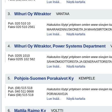
Lue lisää..
Näytä kartalla
3.
Wihuri Oy Witraktor
VANTAA
Puh. 020 510 10
Hakutulos löytyi yrityksen omien www-sivujen ka
Faksi 020 510 2561
MAARAKENNUSKONEITA JA MAANSIIRTOKONE
Lue lisää..
Näytä kartalla
4.
Wihuri Oy Witraktor, Power Systems Department
Puh. 0205 1010
Hakutulos löytyi yrityksen omien www-sivujen ka
Faksi 0205 102 582
SÄHKÖMOOTTOREITA JA GENERAATTOREITA
Lue lisää..
Näytä kartalla
5.
Pohjois-Suomen Porakaivot Ky
KEMPELE
Puh. (08) 515 518
Hakutulos löytyi yrityksen omien www-sivujen ka
Puh. 040 511 0668
PORAKAIVOJA
Faksi (08) 515 518
Lue lisää..
Näytä kartalla
6.
Mattila Raimo Ky
VOLTTI